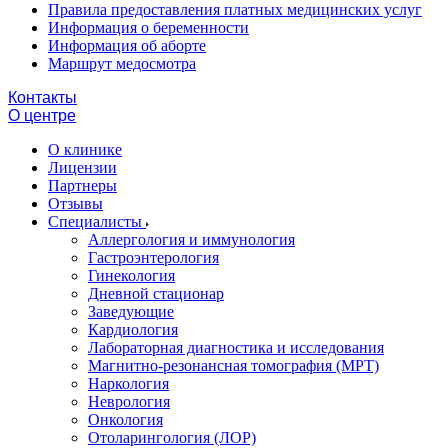
Правила предоставления платных медицинских услуг
Информация о беременности
Информация об аборте
Маршрут медосмотра
Контакты
О центре
О клинике
Лицензии
Партнеры
Отзывы
Специалисты
Аллергология и иммунология
Гастроэнтерология
Гинекология
Дневной стационар
Заведующие
Кардиология
Лабораторная диагностика и исследования
Магнитно-резонансная томография (МРТ)
Наркология
Неврология
Онкология
Отоларингология (ЛОР)