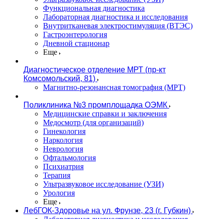
Функциональная диагностика
Лабораторная диагностика и исследования
Внутритканевая электростимуляция (ВТЭС)
Гастроэнтерология
Дневной стационар
Еще
Диагностическое отделение МРТ (пр-кт
Комсомольский, 81)
Магнитно-резонансная томография (МРТ)
Поликлиника №3 промплощадка ОЭМК
Медицинские справки и заключения
Медосмотр (для организаций)
Гинекология
Наркология
Неврология
Офтальмология
Психиатрия
Терапия
Ультразвуковое исследование (УЗИ)
Урология
Еще
ЛебГОК-Здоровье на ул. Фрунзе, 23 (г. Губкин)