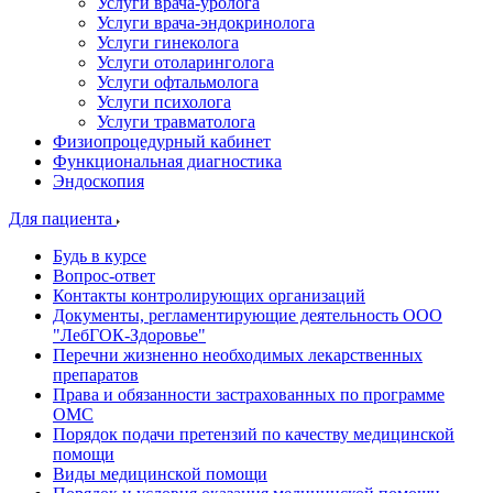
Услуги врача-уролога
Услуги врача-эндокринолога
Услуги гинеколога
Услуги отоларинголога
Услуги офтальмолога
Услуги психолога
Услуги травматолога
Физиопроцедурный кабинет
Функциональная диагностика
Эндоскопия
Для пациента
Будь в курсе
Вопрос-ответ
Контакты контролирующих организаций
Документы, регламентирующие деятельность ООО
"ЛебГОК-Здоровье"
Перечни жизненно необходимых лекарственных
препаратов
Права и обязанности застрахованных по программе
ОМС
Порядок подачи претензий по качеству медицинской
помощи
Виды медицинской помощи