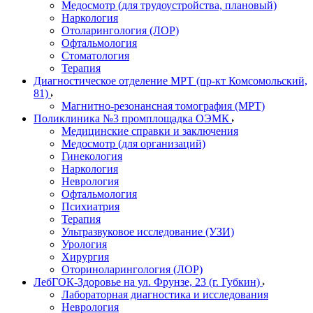
Медосмотр (для трудоустройства, плановый)
Наркология
Отоларингология (ЛОР)
Офтальмология
Стоматология
Терапия
Диагностическое отделение МРТ (пр-кт Комсомольский,
81)
Магнитно-резонансная томография (МРТ)
Поликлиника №3 промплощадка ОЭМК
Медицинские справки и заключения
Медосмотр (для организаций)
Гинекология
Наркология
Неврология
Офтальмология
Психиатрия
Терапия
Ультразвуковое исследование (УЗИ)
Урология
Хирургия
Оториноларингология (ЛОР)
ЛебГОК-Здоровье на ул. Фрунзе, 23 (г. Губкин)
Лабораторная диагностика и исследования
Неврология