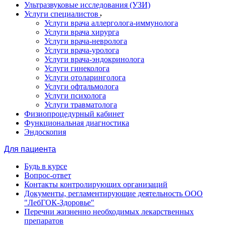
Ультразвуковые исследования (УЗИ)
Услуги специалистов
Услуги врача аллерголога-иммунолога
Услуги врача хирурга
Услуги врача-невролога
Услуги врача-уролога
Услуги врача-эндокринолога
Услуги гинеколога
Услуги отоларинголога
Услуги офтальмолога
Услуги психолога
Услуги травматолога
Физиопроцедурный кабинет
Функциональная диагностика
Эндоскопия
Для пациента
Будь в курсе
Вопрос-ответ
Контакты контролирующих организаций
Документы, регламентирующие деятельность ООО
"ЛебГОК-Здоровье"
Перечни жизненно необходимых лекарственных
препаратов