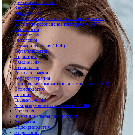
Дневной стационар
Заведующие
Кардиология
Лабораторная диагностика и исследования
Магнитно-резонансная томография (МРТ)
Наркология
Неврология
Онкология
Отоларингология (ЛОР)
Офтальмология
Педиатрия
Психиатрия
Психология
Рентгенография
Рефлексотерапия
Спиральная компьютерная томография (СКТ)
Стоматология
Терапия
Травматология
Ультразвуковое исследование (УЗИ)
Урология
Функциональная диагностика
Хирургия
Эндокринология
Эндоскопия