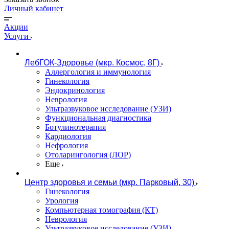
Личный кабинет
Акции
Услуги
ЛебГОК-Здоровье (мкр. Космос, 8Г)
Аллергология и иммунология
Гинекология
Эндокринология
Неврология
Ультразвуковое исследование (УЗИ)
Функциональная диагностика
Ботулинотерапия
Кардиология
Нефрология
Отоларингология (ЛОР)
Еще
Центр здоровья и семьи (мкр. Парковый, 30)
Гинекология
Урология
Компьютерная томография (КТ)
Неврология
Ультразвуковое исследование (УЗИ)