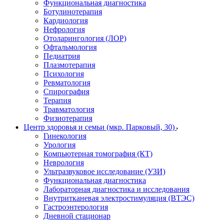
Функциональная диагностика
Ботулинотерапия
Кардиология
Нефрология
Отоларингология (ЛОР)
Офтальмология
Педиатрия
Плазмотерапия
Психология
Ревматология
Спирография
Терапия
Травматология
Физиотерапия
Центр здоровья и семьи (мкр. Парковый, 30)
Гинекология
Урология
Компьютерная томография (КТ)
Неврология
Ультразвуковое исследование (УЗИ)
Функциональная диагностика
Лабораторная диагностика и исследования
Внутритканевая электростимуляция (ВТЭС)
Гастроэнтерология
Дневной стационар