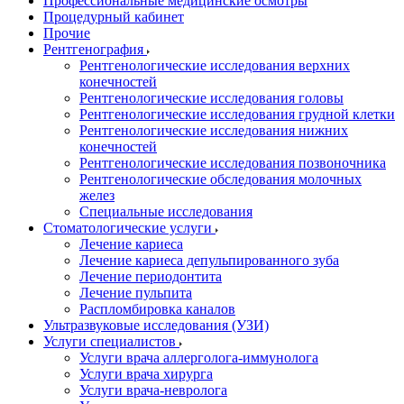
Профессиональные медицинские осмотры
Процедурный кабинет
Прочие
Рентгенография
Рентгенологические исследования верхних
конечностей
Рентгенологические исследования головы
Рентгенологические исследования грудной клетки
Рентгенологические исследования нижних
конечностей
Рентгенологические исследования позвоночника
Рентгенологические обследования молочных
желез
Специальные исследования
Стоматологические услуги
Лечение кариеса
Лечение кариеса депульпированного зуба
Лечение периодонтита
Лечение пульпита
Распломбировка каналов
Ультразвуковые исследования (УЗИ)
Услуги специалистов
Услуги врача аллерголога-иммунолога
Услуги врача хирурга
Услуги врача-невролога