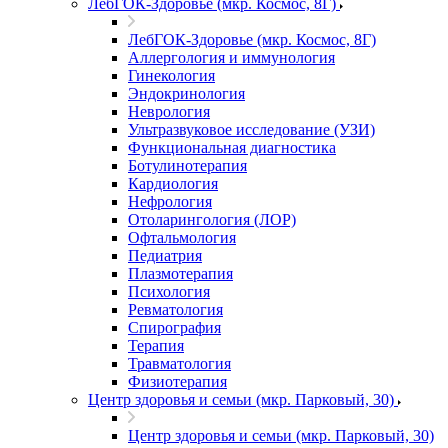
ЛебГОК-Здоровье (мкр. Космос, 8Г)
ЛебГОК-Здоровье (мкр. Космос, 8Г)
Аллергология и иммунология
Гинекология
Эндокринология
Неврология
Ультразвуковое исследование (УЗИ)
Функциональная диагностика
Ботулинотерапия
Кардиология
Нефрология
Отоларингология (ЛОР)
Офтальмология
Педиатрия
Плазмотерапия
Психология
Ревматология
Спирография
Терапия
Травматология
Физиотерапия
Центр здоровья и семьи (мкр. Парковый, 30)
Центр здоровья и семьи (мкр. Парковый, 30)