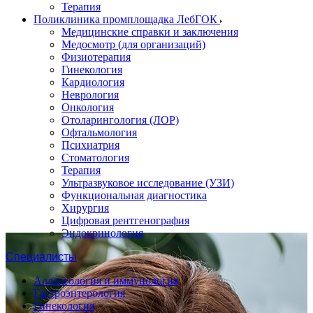
Терапия
Поликлиника промплощадка ЛебГОК
Медицинские справки и заключения
Медосмотр (для организаций)
Физиотерапия
Гинекология
Кардиология
Неврология
Онкология
Отоларингология (ЛОР)
Офтальмология
Психиатрия
Стоматология
Терапия
Ультразвуковое исследование (УЗИ)
Функциональная диагностика
Хирургия
Цифровая рентгенография
Эндокринология
Специалисты
Аллергология и иммунология
Гастроэнтерология
Гинекология