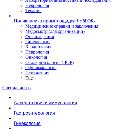
Лабораторная диагностика и исследования
Неврология
Терапия
Поликлиника промплощадка ЛебГОК
Медицинские справки и заключения
Медосмотр (для организаций)
Физиотерапия
Гинекология
Кардиология
Неврология
Онкология
Отоларингология (ЛОР)
Офтальмология
Психиатрия
Еще
Специалисты
Аллергология и иммунология
Гастроэнтерология
Гинекология