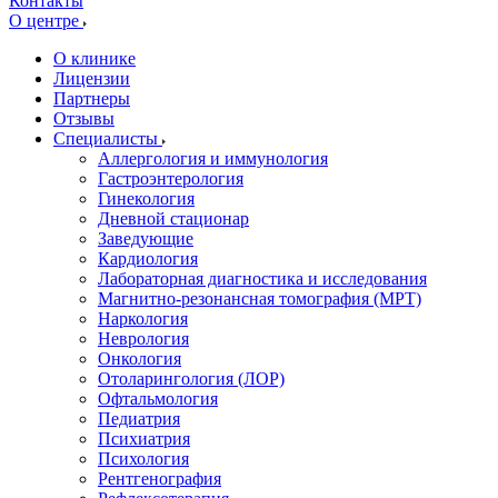
Контакты
О центре
О клинике
Лицензии
Партнеры
Отзывы
Специалисты
Аллергология и иммунология
Гастроэнтерология
Гинекология
Дневной стационар
Заведующие
Кардиология
Лабораторная диагностика и исследования
Магнитно-резонансная томография (МРТ)
Наркология
Неврология
Онкология
Отоларингология (ЛОР)
Офтальмология
Педиатрия
Психиатрия
Психология
Рентгенография