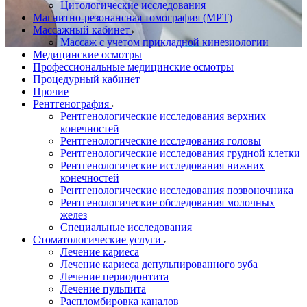
Цитологические исследования
Магнитно-резонансная томография (МРТ)
Массажный кабинет
Массаж с учетом прикладной кинезиологии
Медицинские осмотры
Профессиональные медицинские осмотры
Процедурный кабинет
Прочие
Рентгенография
Рентгенологические исследования верхних
конечностей
Рентгенологические исследования головы
Рентгенологические исследования грудной клетки
Рентгенологические исследования нижних
конечностей
Рентгенологические исследования позвоночника
Рентгенологические обследования молочных
желез
Специальные исследования
Стоматологические услуги
Лечение кариеса
Лечение кариеса депульпированного зуба
Лечение периодонтита
Лечение пульпита
Распломбировка каналов