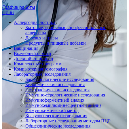
График работы
Цены
Аллергодиагностика
Бытовые, грибковые, профессиональные
аллергены
Деревья и травы
Продукты и пищевые добавки
Вакцинация
Врачебный осмотр
Дневной стационар
Комплексные программы
Компьютерная томография
Лабораторные исследования
Бактериологические исследования
Биохимические исследования
Гематологические исследования
Иммунно-серологические исследования
Иммунноферментный анализ
Иммунохемилюминесцентный анализ
Иммунохимический метод
Коагулогические исследования
Лабораторные исследования методом ПЦР
Общеклинические исследования