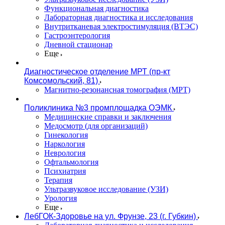
Функциональная диагностика
Лабораторная диагностика и исследования
Внутритканевая электростимуляция (ВТЭС)
Гастроэнтерология
Дневной стационар
Еще
Диагностическое отделение МРТ (пр-кт
Комсомольский, 81)
Магнитно-резонансная томография (МРТ)
Поликлиника №3 промплощадка ОЭМК
Медицинские справки и заключения
Медосмотр (для организаций)
Гинекология
Наркология
Неврология
Офтальмология
Психиатрия
Терапия
Ультразвуковое исследование (УЗИ)
Урология
Еще
ЛебГОК-Здоровье на ул. Фрунзе, 23 (г. Губкин)