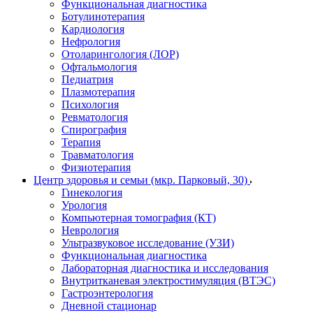
Функциональная диагностика
Ботулинотерапия
Кардиология
Нефрология
Отоларингология (ЛОР)
Офтальмология
Педиатрия
Плазмотерапия
Психология
Ревматология
Спирография
Терапия
Травматология
Физиотерапия
Центр здоровья и семьи (мкр. Парковый, 30)
Гинекология
Урология
Компьютерная томография (КТ)
Неврология
Ультразвуковое исследование (УЗИ)
Функциональная диагностика
Лабораторная диагностика и исследования
Внутритканевая электростимуляция (ВТЭС)
Гастроэнтерология
Дневной стационар