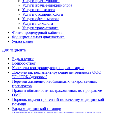
Услуги врача-уролога
Услуги врача-эндокринолога
Услуги гинеколога
Услуги отоларинголога
Услуги офтальмолога
Услуги психолога
Услуги травматолога
Физиопроцедурный кабинет
Функциональная диагностика
Эндоскопия
Для пациента
Будь в курсе
Вопрос-ответ
Контакты контролирующих организаций
Документы, регламентирующие деятельность ООО
"ЛебГОК-Здоровье"
Перечни жизненно необходимых лекарственных
препаратов
Права и обязанности застрахованных по программе
ОМС
Порядок подачи претензий по качеству медицинской
помощи
Виды медицинской помощи