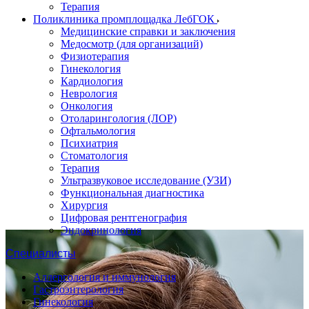
Терапия
Поликлиника промплощадка ЛебГОК
Медицинские справки и заключения
Медосмотр (для организаций)
Физиотерапия
Гинекология
Кардиология
Неврология
Онкология
Отоларингология (ЛОР)
Офтальмология
Психиатрия
Стоматология
Терапия
Ультразвуковое исследование (УЗИ)
Функциональная диагностика
Хирургия
Цифровая рентгенография
Эндокринология
Специалисты
Аллергология и иммунология
Гастроэнтерология
Гинекология