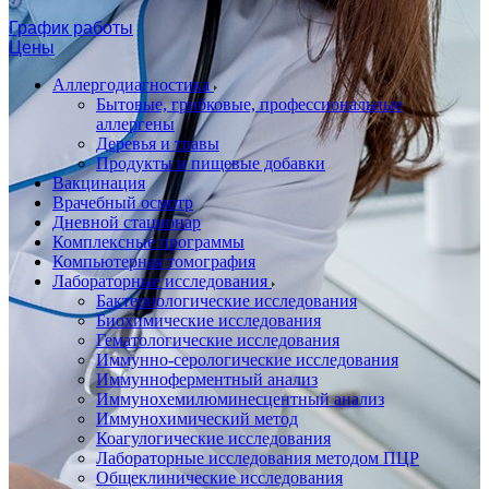
График работы
Цены
Аллергодиагностика
Бытовые, грибковые, профессиональные
аллергены
Деревья и травы
Продукты и пищевые добавки
Вакцинация
Врачебный осмотр
Дневной стационар
Комплексные программы
Компьютерная томография
Лабораторные исследования
Бактериологические исследования
Биохимические исследования
Гематологические исследования
Иммунно-серологические исследования
Иммунноферментный анализ
Иммунохемилюминесцентный анализ
Иммунохимический метод
Коагулогические исследования
Лабораторные исследования методом ПЦР
Общеклинические исследования