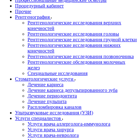
Профессиональные медицинские осмотры
Процедурный кабинет
Прочие
Рентгенография
Рентгенологические исследования верхних
конечностей
Рентгенологические исследования головы
Рентгенологические исследования грудной клетки
Рентгенологические исследования нижних
конечностей
Рентгенологические исследования позвоночника
Рентгенологические обследования молочных
желез
Специальные исследования
Стоматологические услуги
Лечение кариеса
Лечение кариеса депульпированного зуба
Лечение периодонтита
Лечение пульпита
Распломбировка каналов
Ультразвуковые исследования (УЗИ)
Услуги специалистов
Услуги врача аллерголога-иммунолога
Услуги врача хирурга
Услуги врача-невролога