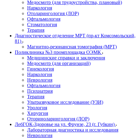
Медосмотр (для трудоустройства, плановый)
Наркология
Отоларингология (ЛОР)
Офтальмология
Стоматология
Терапия
Диагностическое отделение МРТ (пр-кт Комсомольский,
81)
Магнитно-резонансная томография (МРТ)
Поликлиника №3 промплощадка ОЭМК
Медицинские справки и заключения
Медосмотр (для организаций)
Гинекология
Наркология
Неврология
Офтальмология
Психиатрия
Терапия
Ультразвуковое исследование (УЗИ)
Урология
Хирургия
Оториноларингология (ЛОР)
ЛебГОК-Здоровье на ул. Фрунзе, 23 (г. Губкин)
Лабораторная диагностика и исследования
Неврология