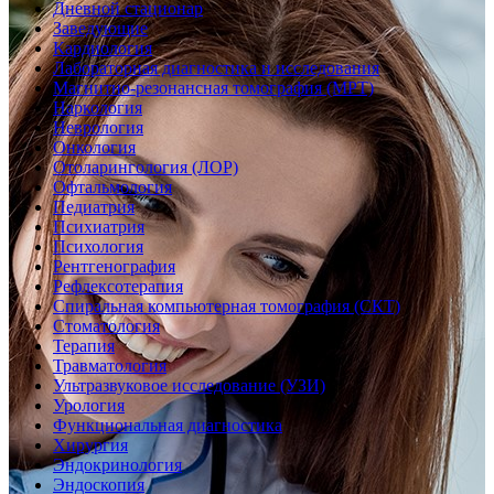
Дневной стационар
Заведующие
Кардиология
Лабораторная диагностика и исследования
Магнитно-резонансная томография (МРТ)
Наркология
Неврология
Онкология
Отоларингология (ЛОР)
Офтальмология
Педиатрия
Психиатрия
Психология
Рентгенография
Рефлексотерапия
Спиральная компьютерная томография (СКТ)
Стоматология
Терапия
Травматология
Ультразвуковое исследование (УЗИ)
Урология
Функциональная диагностика
Хирургия
Эндокринология
Эндоскопия