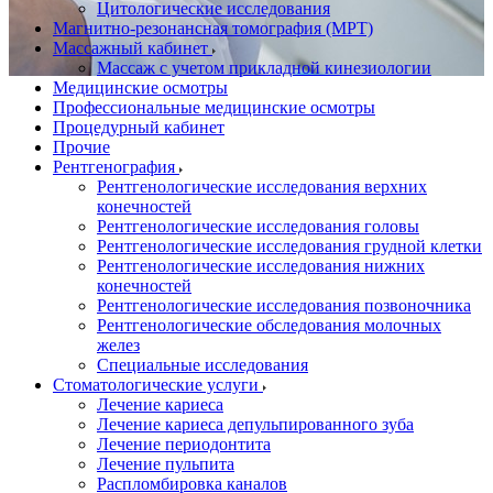
Цитологические исследования
Магнитно-резонансная томография (МРТ)
Массажный кабинет
Массаж с учетом прикладной кинезиологии
Медицинские осмотры
Профессиональные медицинские осмотры
Процедурный кабинет
Прочие
Рентгенография
Рентгенологические исследования верхних
конечностей
Рентгенологические исследования головы
Рентгенологические исследования грудной клетки
Рентгенологические исследования нижних
конечностей
Рентгенологические исследования позвоночника
Рентгенологические обследования молочных
желез
Специальные исследования
Стоматологические услуги
Лечение кариеса
Лечение кариеса депульпированного зуба
Лечение периодонтита
Лечение пульпита
Распломбировка каналов