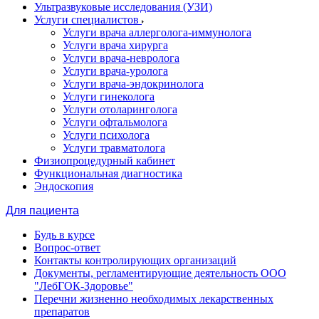
Ультразвуковые исследования (УЗИ)
Услуги специалистов
Услуги врача аллерголога-иммунолога
Услуги врача хирурга
Услуги врача-невролога
Услуги врача-уролога
Услуги врача-эндокринолога
Услуги гинеколога
Услуги отоларинголога
Услуги офтальмолога
Услуги психолога
Услуги травматолога
Физиопроцедурный кабинет
Функциональная диагностика
Эндоскопия
Для пациента
Будь в курсе
Вопрос-ответ
Контакты контролирующих организаций
Документы, регламентирующие деятельность ООО
"ЛебГОК-Здоровье"
Перечни жизненно необходимых лекарственных
препаратов