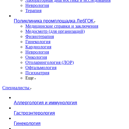
Лабораторная диагностика и исследования
Неврология
Терапия
Поликлиника промплощадка ЛебГОК
Медицинские справки и заключения
Медосмотр (для организаций)
Физиотерапия
Гинекология
Кардиология
Неврология
Онкология
Отоларингология (ЛОР)
Офтальмология
Психиатрия
Еще
Специалисты
Аллергология и иммунология
Гастроэнтерология
Гинекология