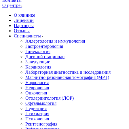
Контакты
О центре
О клинике
Лицензии
Партнеры
Отзывы
Специалисты
Аллергология и иммунология
Гастроэнтерология
Гинекология
Дневной стационар
Заведующие
Кардиология
Лабораторная диагностика и исследования
Магнитно-резонансная томография (МРТ)
Наркология
Неврология
Онкология
Отоларингология (ЛОР)
Офтальмология
Педиатрия
Психиатрия
Психология
Рентгенография