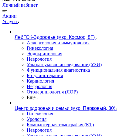
Личный кабинет
Акции
Услуги
ЛебГОК-Здоровье (мкр. Космос, 8Г)
Аллергология и иммунология
Гинекология
Эндокринология
Неврология
Ультразвуковое исследование (УЗИ)
Функциональная диагностика
Ботулинотерапия
Кардиология
Нефрология
Отоларингология (ЛОР)
Еще
Центр здоровья и семьи (мкр. Парковый, 30)
Гинекология
Урология
Компьютерная томография (КТ)
Неврология
Ультразвуковое исследование (УЗИ)