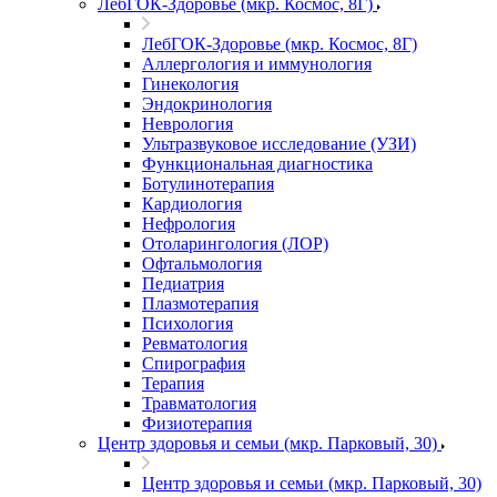
ЛебГОК-Здоровье (мкр. Космос, 8Г)
ЛебГОК-Здоровье (мкр. Космос, 8Г)
Аллергология и иммунология
Гинекология
Эндокринология
Неврология
Ультразвуковое исследование (УЗИ)
Функциональная диагностика
Ботулинотерапия
Кардиология
Нефрология
Отоларингология (ЛОР)
Офтальмология
Педиатрия
Плазмотерапия
Психология
Ревматология
Спирография
Терапия
Травматология
Физиотерапия
Центр здоровья и семьи (мкр. Парковый, 30)
Центр здоровья и семьи (мкр. Парковый, 30)