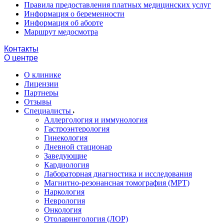
Правила предоставления платных медицинских услуг
Информация о беременности
Информация об аборте
Маршрут медосмотра
Контакты
О центре
О клинике
Лицензии
Партнеры
Отзывы
Специалисты
Аллергология и иммунология
Гастроэнтерология
Гинекология
Дневной стационар
Заведующие
Кардиология
Лабораторная диагностика и исследования
Магнитно-резонансная томография (МРТ)
Наркология
Неврология
Онкология
Отоларингология (ЛОР)