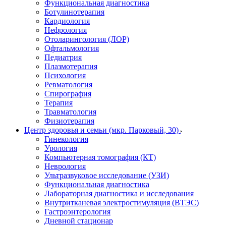
Функциональная диагностика
Ботулинотерапия
Кардиология
Нефрология
Отоларингология (ЛОР)
Офтальмология
Педиатрия
Плазмотерапия
Психология
Ревматология
Спирография
Терапия
Травматология
Физиотерапия
Центр здоровья и семьи (мкр. Парковый, 30)
Гинекология
Урология
Компьютерная томография (КТ)
Неврология
Ультразвуковое исследование (УЗИ)
Функциональная диагностика
Лабораторная диагностика и исследования
Внутритканевая электростимуляция (ВТЭС)
Гастроэнтерология
Дневной стационар