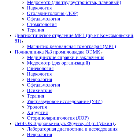
Медосмотр (для трудоустройства, плановый)
Наркология
Отоларингология (ЛОР)
Офтальмология
Стоматология
Терапия
Диагностическое отделение МРТ (пр-кт Комсомольский,
81)
Магнитно-резонансная томография (МРТ)
Поликлиника №3 промплощадка ОЭМК
Медицинские справки и заключения
Медосмотр (для организаций)
Гинекология
Наркология
Неврология
Офтальмология
Психиатрия
Терапия
Ультразвуковое исследование (УЗИ)
Урология
Хирургия
Оториноларингология (ЛОР)
ЛебГОК-Здоровье на ул. Фрунзе, 23 (г. Губкин)
Лабораторная диагностика и исследования
Неврология