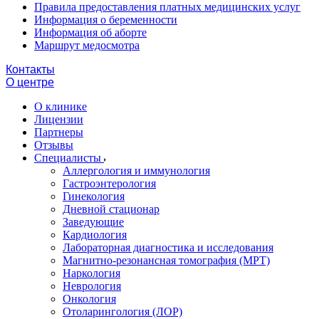
Правила предоставления платных медицинских услуг
Информация о беременности
Информация об аборте
Маршрут медосмотра
Контакты
О центре
О клинике
Лицензии
Партнеры
Отзывы
Специалисты
Аллергология и иммунология
Гастроэнтерология
Гинекология
Дневной стационар
Заведующие
Кардиология
Лабораторная диагностика и исследования
Магнитно-резонансная томография (МРТ)
Наркология
Неврология
Онкология
Отоларингология (ЛОР)