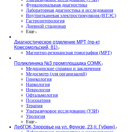
Функциональная диагностика
Лабораторная диагностика и исследования
Внутритканевая электростимуляция (ВТЭС)
Гастроэнтерология
Дневной стационар
Еще
Диагностическое отделение МРТ (пр-кт
Комсомольский, 81)
Магнитно-резонансная томография (МРТ)
Поликлиника №3 промплощадка ОЭМК
Медицинские справки и заключения
Медосмотр (для организаций)
Гинекология
Наркология
Неврология
Офтальмология
Психиатрия
Терапия
Ультразвуковое исследование (УЗИ)
Урология
Еще
ЛебГОК-Здоровье на ул. Фрунзе, 23 (г. Губкин)