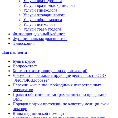
Услуги врача-уролога
Услуги врача-эндокринолога
Услуги гинеколога
Услуги отоларинголога
Услуги офтальмолога
Услуги психолога
Услуги травматолога
Физиопроцедурный кабинет
Функциональная диагностика
Эндоскопия
Для пациента
Будь в курсе
Вопрос-ответ
Контакты контролирующих организаций
Документы, регламентирующие деятельность ООО
"ЛебГОК-Здоровье"
Перечни жизненно необходимых лекарственных
препаратов
Права и обязанности застрахованных по программе
ОМС
Порядок подачи претензий по качеству медицинской
помощи
Виды медицинской помощи