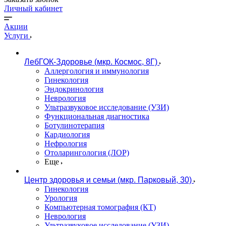
Личный кабинет
Акции
Услуги
ЛебГОК-Здоровье (мкр. Космос, 8Г)
Аллергология и иммунология
Гинекология
Эндокринология
Неврология
Ультразвуковое исследование (УЗИ)
Функциональная диагностика
Ботулинотерапия
Кардиология
Нефрология
Отоларингология (ЛОР)
Еще
Центр здоровья и семьи (мкр. Парковый, 30)
Гинекология
Урология
Компьютерная томография (КТ)
Неврология
Ультразвуковое исследование (УЗИ)