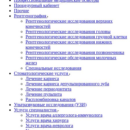
Профессиональные медицинские осмотры
Процедурный кабинет
Прочие
Рентгенография
Рентгенологические исследования верхних
конечностей
Рентгенологические исследования головы
Рентгенологические исследования грудной клетки
Рентгенологические исследования нижних
конечностей
Рентгенологические исследования позвоночника
Рентгенологические обследования молочных
желез
Специальные исследования
Стоматологические услуги
Лечение кариеса
Лечение кариеса депульпированного зуба
Лечение периодонтита
Лечение пульпита
Распломбировка каналов
Ультразвуковые исследования (УЗИ)
Услуги специалистов
Услуги врача аллерголога-иммунолога
Услуги врача хирурга
Услуги врача-невролога