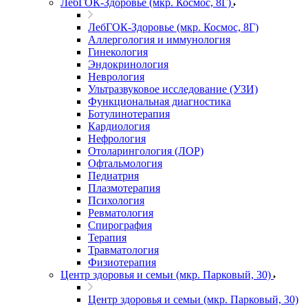
ЛебГОК-Здоровье (мкр. Космос, 8Г)
ЛебГОК-Здоровье (мкр. Космос, 8Г)
Аллергология и иммунология
Гинекология
Эндокринология
Неврология
Ультразвуковое исследование (УЗИ)
Функциональная диагностика
Ботулинотерапия
Кардиология
Нефрология
Отоларингология (ЛОР)
Офтальмология
Педиатрия
Плазмотерапия
Психология
Ревматология
Спирография
Терапия
Травматология
Физиотерапия
Центр здоровья и семьи (мкр. Парковый, 30)
Центр здоровья и семьи (мкр. Парковый, 30)