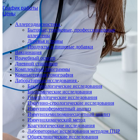
График работы
Цены
Аллергодиагностика
Бытовые, грибковые, профессиональные
аллергены
Деревья и травы
Продукты и пищевые добавки
Вакцинация
Врачебный осмотр
Дневной стационар
Комплексные программы
Компьютерная томография
Лабораторные исследования
Бактериологические исследования
Биохимические исследования
Гематологические исследования
Иммунно-серологические исследования
Иммунноферментный анализ
Иммунохемилюминесцентный анализ
Иммунохимический метод
Коагулогические исследования
Лабораторные исследования методом ПЦР
Общеклинические исследования