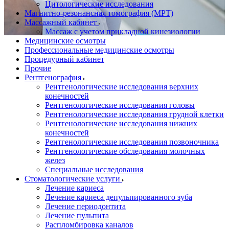
Цитологические исследования
Магнитно-резонансная томография (МРТ)
Массажный кабинет
Массаж с учетом прикладной кинезиологии
Медицинские осмотры
Профессиональные медицинские осмотры
Процедурный кабинет
Прочие
Рентгенография
Рентгенологические исследования верхних
конечностей
Рентгенологические исследования головы
Рентгенологические исследования грудной клетки
Рентгенологические исследования нижних
конечностей
Рентгенологические исследования позвоночника
Рентгенологические обследования молочных
желез
Специальные исследования
Стоматологические услуги
Лечение кариеса
Лечение кариеса депульпированного зуба
Лечение периодонтита
Лечение пульпита
Распломбировка каналов