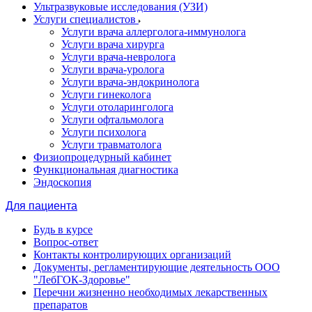
Ультразвуковые исследования (УЗИ)
Услуги специалистов
Услуги врача аллерголога-иммунолога
Услуги врача хирурга
Услуги врача-невролога
Услуги врача-уролога
Услуги врача-эндокринолога
Услуги гинеколога
Услуги отоларинголога
Услуги офтальмолога
Услуги психолога
Услуги травматолога
Физиопроцедурный кабинет
Функциональная диагностика
Эндоскопия
Для пациента
Будь в курсе
Вопрос-ответ
Контакты контролирующих организаций
Документы, регламентирующие деятельность ООО
"ЛебГОК-Здоровье"
Перечни жизненно необходимых лекарственных
препаратов