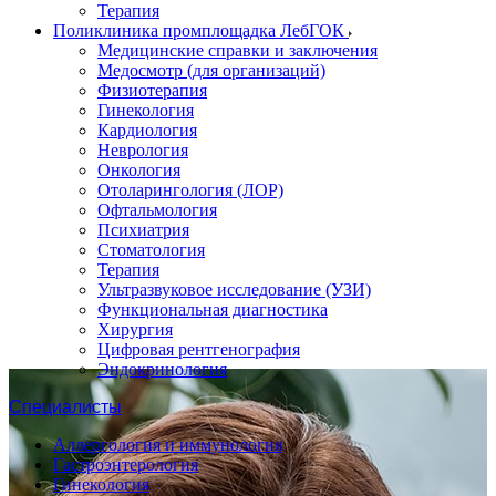
Терапия
Поликлиника промплощадка ЛебГОК
Медицинские справки и заключения
Медосмотр (для организаций)
Физиотерапия
Гинекология
Кардиология
Неврология
Онкология
Отоларингология (ЛОР)
Офтальмология
Психиатрия
Стоматология
Терапия
Ультразвуковое исследование (УЗИ)
Функциональная диагностика
Хирургия
Цифровая рентгенография
Эндокринология
Специалисты
Аллергология и иммунология
Гастроэнтерология
Гинекология