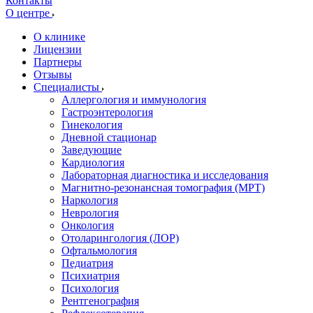
Контакты
О центре
О клинике
Лицензии
Партнеры
Отзывы
Специалисты
Аллергология и иммунология
Гастроэнтерология
Гинекология
Дневной стационар
Заведующие
Кардиология
Лабораторная диагностика и исследования
Магнитно-резонансная томография (МРТ)
Наркология
Неврология
Онкология
Отоларингология (ЛОР)
Офтальмология
Педиатрия
Психиатрия
Психология
Рентгенография