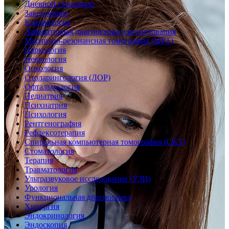
Дневной стационар
Заведующие
Кардиология
Лабораторная диагностика и исследования
Магнитно-резонансная томография (МРТ)
Наркология
Неврология
Онкология
Отоларингология (ЛОР)
Офтальмология
Педиатрия
Психиатрия
Психология
Рентгенография
Рефлексотерапия
Спиральная компьютерная томография (СКТ)
Стоматология
Терапия
Травматология
Ультразвуковое исследование (УЗИ)
Урология
Функциональная диагностика
Хирургия
Эндокринология
Эндоскопия