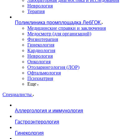
Лабораторная диагностика и исследования
Неврология
Терапия
Поликлиника промплощадка ЛебГОК
Медицинские справки и заключения
Медосмотр (для организаций)
Физиотерапия
Гинекология
Кардиология
Неврология
Онкология
Отоларингология (ЛОР)
Офтальмология
Психиатрия
Еще
Специалисты
Аллергология и иммунология
Гастроэнтерология
Гинекология