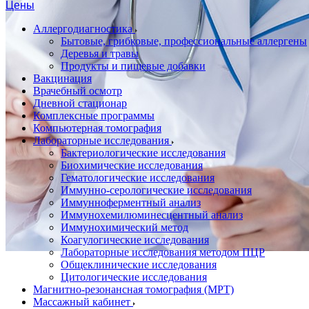
Цены
Аллергодиагностика
Бытовые, грибковые, профессиональные аллергены
Деревья и травы
Продукты и пищевые добавки
Вакцинация
Врачебный осмотр
Дневной стационар
Комплексные программы
Компьютерная томография
Лабораторные исследования
Бактериологические исследования
Биохимические исследования
Гематологические исследования
Иммунно-серологические исследования
Иммунноферментный анализ
Иммунохемилюминесцентный анализ
Иммунохимический метод
Коагулогические исследования
Лабораторные исследования методом ПЦР
Общеклинические исследования
Цитологические исследования
Магнитно-резонансная томография (МРТ)
Массажный кабинет