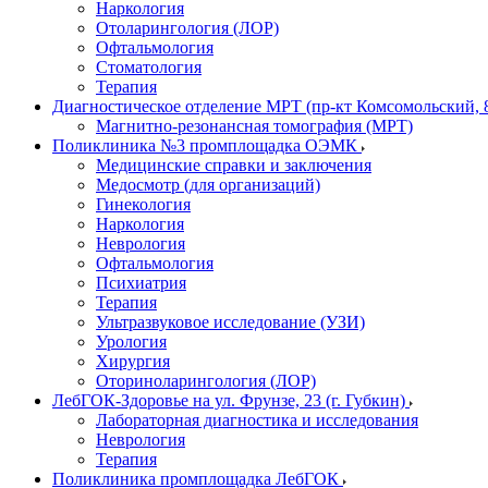
Наркология
Отоларингология (ЛОР)
Офтальмология
Стоматология
Терапия
Диагностическое отделение МРТ (пр-кт Комсомольский, 
Магнитно-резонансная томография (МРТ)
Поликлиника №3 промплощадка ОЭМК
Медицинские справки и заключения
Медосмотр (для организаций)
Гинекология
Наркология
Неврология
Офтальмология
Психиатрия
Терапия
Ультразвуковое исследование (УЗИ)
Урология
Хирургия
Оториноларингология (ЛОР)
ЛебГОК-Здоровье на ул. Фрунзе, 23 (г. Губкин)
Лабораторная диагностика и исследования
Неврология
Терапия
Поликлиника промплощадка ЛебГОК