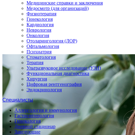
Медицинские справки и заключения
Медосмотр (для организаций)
Физиотерапия
Гинекология
Кардиология
Неврология
Онкология
Отоларингология (ЛОР)
Офтальмология
Психиатрия
Стоматология
Терапия
Ультразвуковое исследование (УЗИ)
Функциональная диагностика
Хирургия
Цифровая рентгенография
Эндокринология
Специалисты
Аллергология и иммунология
Гастроэнтерология
Гинекология
Дневной стационар
Заведующие