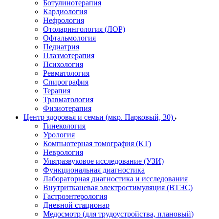
Ботулинотерапия
Кардиология
Нефрология
Отоларингология (ЛОР)
Офтальмология
Педиатрия
Плазмотерапия
Психология
Ревматология
Спирография
Терапия
Травматология
Физиотерапия
Центр здоровья и семьи (мкр. Парковый, 30)
Гинекология
Урология
Компьютерная томография (КТ)
Неврология
Ультразвуковое исследование (УЗИ)
Функциональная диагностика
Лабораторная диагностика и исследования
Внутритканевая электростимуляция (ВТЭС)
Гастроэнтерология
Дневной стационар
Медосмотр (для трудоустройства, плановый)