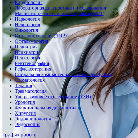
Кардиология
Лабораторная диагностика и исследования
Магнитно-резонансная томография (МРТ)
Наркология
Неврология
Онкология
Отоларингология (ЛОР)
Офтальмология
Педиатрия
Психиатрия
Психология
Рентгенография
Рефлексотерапия
Спиральная компьютерная томография (СКТ)
Стоматология
Терапия
Травматология
Ультразвуковое исследование (УЗИ)
Урология
Функциональная диагностика
Хирургия
Эндокринология
Эндоскопия
График работы