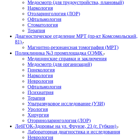
Медосмотр (для трудоустройства, плановый)
Наркология
Отоларингология (ЛОР)
Офтальмология
Стоматология
Терапия
Диагностическое отделение МРТ (пр-кт Комсомольский,
81)
Магнитно-резонансная томография (МРТ)
Поликлиника №3 промплощадка ОЭМК
Медицинские справки и заключения
Медосмотр (для организаций)
Гинекология
Наркология
Неврология
Офтальмология
Психиатрия
Терапия
Ультразвуковое исследование (УЗИ)
Урология
Хирургия
Оториноларингология (ЛОР)
ЛебГОК-Здоровье на ул. Фрунзе, 23 (г. Губкин)
Лабораторная диагностика и исследования
Неврология