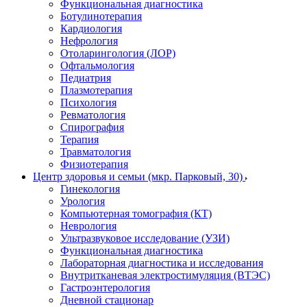
Функциональная диагностика
Ботулинотерапия
Кардиология
Нефрология
Отоларингология (ЛОР)
Офтальмология
Педиатрия
Плазмотерапия
Психология
Ревматология
Спирография
Терапия
Травматология
Физиотерапия
Центр здоровья и семьи (мкр. Парковый, 30)
Гинекология
Урология
Компьютерная томография (КТ)
Неврология
Ультразвуковое исследование (УЗИ)
Функциональная диагностика
Лабораторная диагностика и исследования
Внутритканевая электростимуляция (ВТЭС)
Гастроэнтерология
Дневной стационар