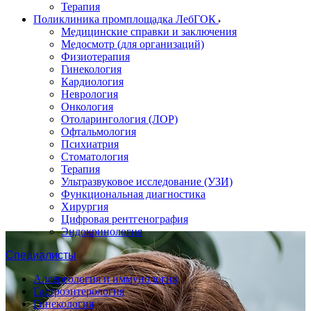
Терапия
Поликлиника промплощадка ЛебГОК
Медицинские справки и заключения
Медосмотр (для организаций)
Физиотерапия
Гинекология
Кардиология
Неврология
Онкология
Отоларингология (ЛОР)
Офтальмология
Психиатрия
Стоматология
Терапия
Ультразвуковое исследование (УЗИ)
Функциональная диагностика
Хирургия
Цифровая рентгенография
Эндокринология
Специалисты
Аллергология и иммунология
Гастроэнтерология
Гинекология