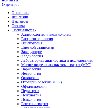
Контакты
О центре
О клинике
Лицензии
Партнеры
Отзывы
Специалисты
Аллергология и иммунология
Гастроэнтерология
Гинекология
Дневной стационар
Заведующие
Кардиология
Лабораторная диагностика и исследования
Магнитно-резонансная томография (МРТ)
Наркология
Неврология
Онкология
Отоларингология (ЛОР)
Офтальмология
Педиатрия
Психиатрия
Психология
Рентгенография