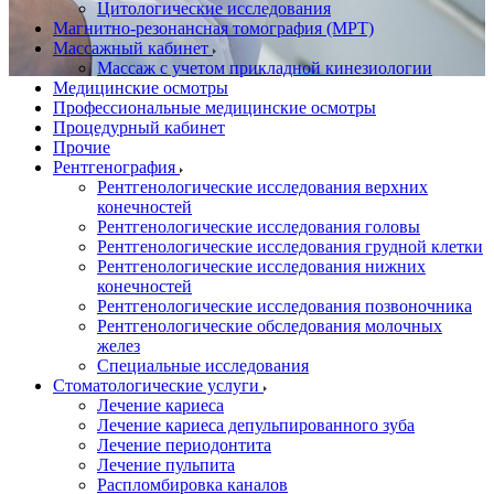
Цитологические исследования
Магнитно-резонансная томография (МРТ)
Массажный кабинет
Массаж с учетом прикладной кинезиологии
Медицинские осмотры
Профессиональные медицинские осмотры
Процедурный кабинет
Прочие
Рентгенография
Рентгенологические исследования верхних
конечностей
Рентгенологические исследования головы
Рентгенологические исследования грудной клетки
Рентгенологические исследования нижних
конечностей
Рентгенологические исследования позвоночника
Рентгенологические обследования молочных
желез
Специальные исследования
Стоматологические услуги
Лечение кариеса
Лечение кариеса депульпированного зуба
Лечение периодонтита
Лечение пульпита
Распломбировка каналов