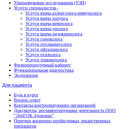
Ультразвуковые исследования (УЗИ)
Услуги специалистов
Услуги врача аллерголога-иммунолога
Услуги врача хирурга
Услуги врача-невролога
Услуги врача-уролога
Услуги врача-эндокринолога
Услуги гинеколога
Услуги отоларинголога
Услуги офтальмолога
Услуги психолога
Услуги травматолога
Физиопроцедурный кабинет
Функциональная диагностика
Эндоскопия
Для пациента
Будь в курсе
Вопрос-ответ
Контакты контролирующих организаций
Документы, регламентирующие деятельность ООО
"ЛебГОК-Здоровье"
Перечни жизненно необходимых лекарственных
препаратов