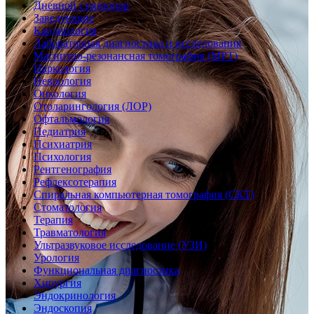
Дневной стационар
Заведующие
Кардиология
Лабораторная диагностика и исследования
Магнитно-резонансная томография (МРТ)
Наркология
Неврология
Онкология
Отоларингология (ЛОР)
Офтальмология
Педиатрия
Психиатрия
Психология
Рентгенография
Рефлексотерапия
Спиральная компьютерная томография (СКТ)
Стоматология
Терапия
Травматология
Ультразвуковое исследование (УЗИ)
Урология
Функциональная диагностика
Хирургия
Эндокринология
Эндоскопия