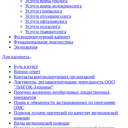
Услуги врача-уролога
Услуги врача-эндокринолога
Услуги гинеколога
Услуги отоларинголога
Услуги офтальмолога
Услуги психолога
Услуги травматолога
Физиопроцедурный кабинет
Функциональная диагностика
Эндоскопия
Для пациента
Будь в курсе
Вопрос-ответ
Контакты контролирующих организаций
Документы, регламентирующие деятельность ООО
"ЛебГОК-Здоровье"
Перечни жизненно необходимых лекарственных
препаратов
Права и обязанности застрахованных по программе
ОМС
Порядок подачи претензий по качеству медицинской
помощи
Виды медицинской помощи