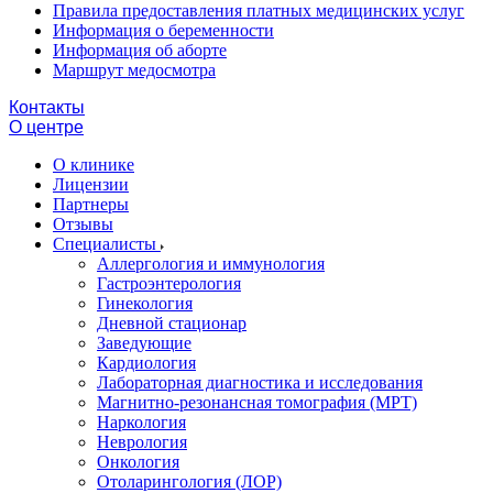
Правила предоставления платных медицинских услуг
Информация о беременности
Информация об аборте
Маршрут медосмотра
Контакты
О центре
О клинике
Лицензии
Партнеры
Отзывы
Специалисты
Аллергология и иммунология
Гастроэнтерология
Гинекология
Дневной стационар
Заведующие
Кардиология
Лабораторная диагностика и исследования
Магнитно-резонансная томография (МРТ)
Наркология
Неврология
Онкология
Отоларингология (ЛОР)