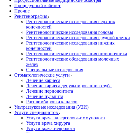
Профессиональные медицинские осмотры
Процедурный кабинет
Прочие
Рентгенография
Рентгенологические исследования верхних
конечностей
Рентгенологические исследования головы
Рентгенологические исследования грудной клетки
Рентгенологические исследования нижних
конечностей
Рентгенологические исследования позвоночника
Рентгенологические обследования молочных
желез
Специальные исследования
Стоматологические услуги
Лечение кариеса
Лечение кариеса депульпированного зуба
Лечение периодонтита
Лечение пульпита
Распломбировка каналов
Ультразвуковые исследования (УЗИ)
Услуги специалистов
Услуги врача аллерголога-иммунолога
Услуги врача хирурга
Услуги врача-невролога