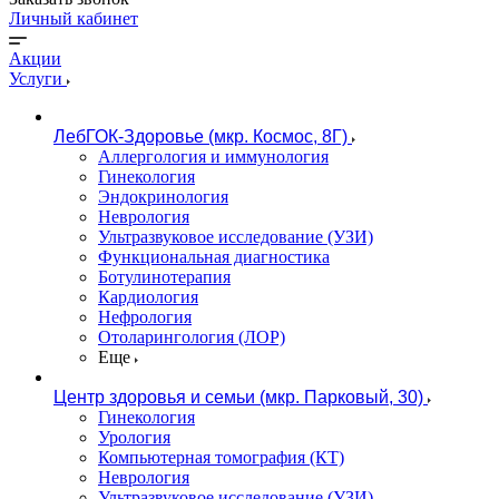
Личный кабинет
Акции
Услуги
ЛебГОК-Здоровье (мкр. Космос, 8Г)
Аллергология и иммунология
Гинекология
Эндокринология
Неврология
Ультразвуковое исследование (УЗИ)
Функциональная диагностика
Ботулинотерапия
Кардиология
Нефрология
Отоларингология (ЛОР)
Еще
Центр здоровья и семьи (мкр. Парковый, 30)
Гинекология
Урология
Компьютерная томография (КТ)
Неврология
Ультразвуковое исследование (УЗИ)