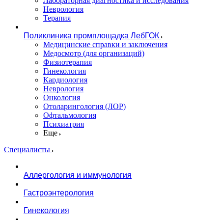
Лабораторная диагностика и исследования
Неврология
Терапия
Поликлиника промплощадка ЛебГОК
Медицинские справки и заключения
Медосмотр (для организаций)
Физиотерапия
Гинекология
Кардиология
Неврология
Онкология
Отоларингология (ЛОР)
Офтальмология
Психиатрия
Еще
Специалисты
Аллергология и иммунология
Гастроэнтерология
Гинекология