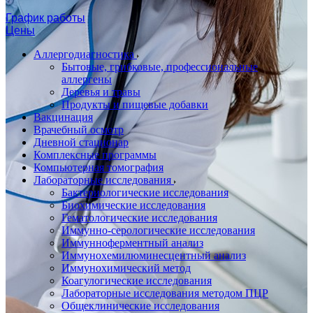
График работы
Цены
Аллергодиагностика
Бытовые, грибковые, профессиональные
аллергены
Деревья и травы
Продукты и пищевые добавки
Вакцинация
Врачебный осмотр
Дневной стационар
Комплексные программы
Компьютерная томография
Лабораторные исследования
Бактериологические исследования
Биохимические исследования
Гематологические исследования
Иммунно-серологические исследования
Иммунноферментный анализ
Иммунохемилюминесцентный анализ
Иммунохимический метод
Коагулогические исследования
Лабораторные исследования методом ПЦР
Общеклинические исследования