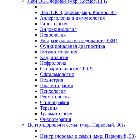
ЛебГОК-Здоровье (мкр. Космос, 8Г)
ЛебГОК-Здоровье (мкр. Космос, 8Г)
Аллергология и иммунология
Гинекология
Эндокринология
Неврология
Ультразвуковое исследование (УЗИ)
Функциональная диагностика
Ботулинотерапия
Кардиология
Нефрология
Отоларингология (ЛОР)
Офтальмология
Педиатрия
Плазмотерапия
Психология
Ревматология
Спирография
Терапия
Травматология
Физиотерапия
Центр здоровья и семьи (мкр. Парковый, 30)
Центр здоровья и семьи (мкр. Парковый, 30)