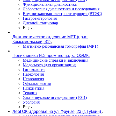
Функциональная диагностика
Лабораторная диагностика и исследования
Внутритканевая электростимуляция (ВТЭС)
Гастроэнтерология
Дневной стационар
Еще
Диагностическое отделение МРТ (пр-кт
Комсомольский, 81)
Магнитно-резонансная томография (МРТ)
Поликлиника №3 промплощадка ОЭМК
Медицинские справки и заключения
Медосмотр (для организаций)
Гинекология
Наркология
Неврология
Офтальмология
Психиатрия
Терапия
Ультразвуковое исследование (УЗИ)
Урология
Еще
ЛебГОК-Здоровье на ул. Фрунзе, 23 (г. Губкин)