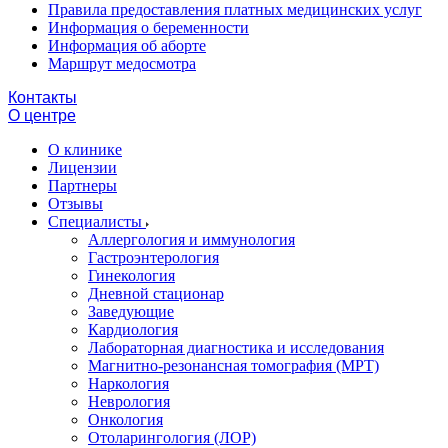
Правила предоставления платных медицинских услуг
Информация о беременности
Информация об аборте
Маршрут медосмотра
Контакты
О центре
О клинике
Лицензии
Партнеры
Отзывы
Специалисты
Аллергология и иммунология
Гастроэнтерология
Гинекология
Дневной стационар
Заведующие
Кардиология
Лабораторная диагностика и исследования
Магнитно-резонансная томография (МРТ)
Наркология
Неврология
Онкология
Отоларингология (ЛОР)