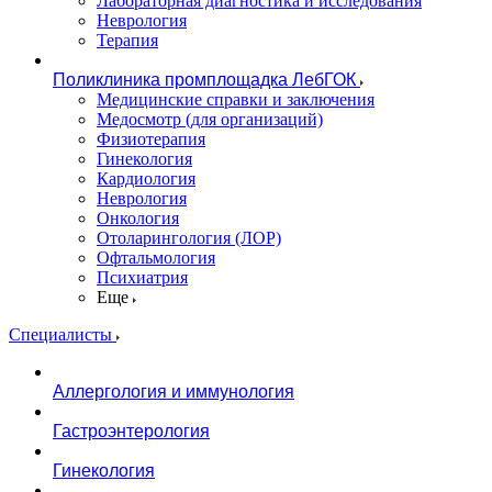
Лабораторная диагностика и исследования
Неврология
Терапия
Поликлиника промплощадка ЛебГОК
Медицинские справки и заключения
Медосмотр (для организаций)
Физиотерапия
Гинекология
Кардиология
Неврология
Онкология
Отоларингология (ЛОР)
Офтальмология
Психиатрия
Еще
Специалисты
Аллергология и иммунология
Гастроэнтерология
Гинекология