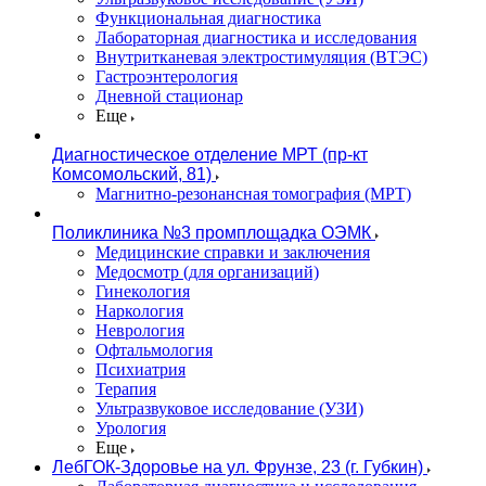
Функциональная диагностика
Лабораторная диагностика и исследования
Внутритканевая электростимуляция (ВТЭС)
Гастроэнтерология
Дневной стационар
Еще
Диагностическое отделение МРТ (пр-кт
Комсомольский, 81)
Магнитно-резонансная томография (МРТ)
Поликлиника №3 промплощадка ОЭМК
Медицинские справки и заключения
Медосмотр (для организаций)
Гинекология
Наркология
Неврология
Офтальмология
Психиатрия
Терапия
Ультразвуковое исследование (УЗИ)
Урология
Еще
ЛебГОК-Здоровье на ул. Фрунзе, 23 (г. Губкин)