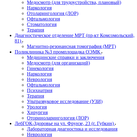
Медосмотр (для трудоустройства, плановый)
Наркология
Отоларингология (ЛОР)
Офтальмология
Стоматология
Терапия
Диагностическое отделение МРТ (пр-кт Комсомольский,
81)
Магнитно-резонансная томография (МРТ)
Поликлиника №3 промплощадка ОЭМК
Медицинские справки и заключения
Медосмотр (для организаций)
Гинекология
Наркология
Неврология
Офтальмология
Психиатрия
Терапия
Ультразвуковое исследование (УЗИ)
Урология
Хирургия
Оториноларингология (ЛОР)
ЛебГОК-Здоровье на ул. Фрунзе, 23 (г. Губкин)
Лабораторная диагностика и исследования
Неврология