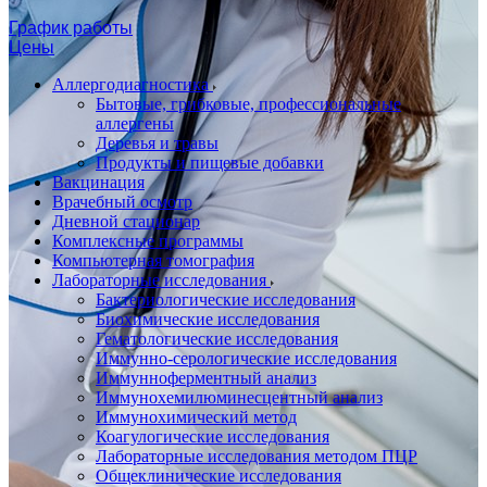
График работы
Цены
Аллергодиагностика
Бытовые, грибковые, профессиональные
аллергены
Деревья и травы
Продукты и пищевые добавки
Вакцинация
Врачебный осмотр
Дневной стационар
Комплексные программы
Компьютерная томография
Лабораторные исследования
Бактериологические исследования
Биохимические исследования
Гематологические исследования
Иммунно-серологические исследования
Иммунноферментный анализ
Иммунохемилюминесцентный анализ
Иммунохимический метод
Коагулогические исследования
Лабораторные исследования методом ПЦР
Общеклинические исследования