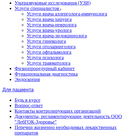
Ультразвуковые исследования (УЗИ)
Услуги специалистов
Услуги врача аллерголога-иммунолога
Услуги врача хирурга
Услуги врача-невролога
Услуги врача-уролога
Услуги врача-эндокринолога
Услуги гинеколога
Услуги отоларинголога
Услуги офтальмолога
Услуги психолога
Услуги травматолога
Физиопроцедурный кабинет
Функциональная диагностика
Эндоскопия
Для пациента
Будь в курсе
Вопрос-ответ
Контакты контролирующих организаций
Документы, регламентирующие деятельность ООО
"ЛебГОК-Здоровье"
Перечни жизненно необходимых лекарственных
препаратов