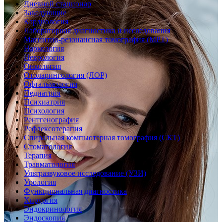
Дневной стационар
Заведующие
Кардиология
Лабораторная диагностика и исследования
Магнитно-резонансная томография (МРТ)
Наркология
Неврология
Онкология
Отоларингология (ЛОР)
Офтальмология
Педиатрия
Психиатрия
Психология
Рентгенография
Рефлексотерапия
Спиральная компьютерная томография (СКТ)
Стоматология
Терапия
Травматология
Ультразвуковое исследование (УЗИ)
Урология
Функциональная диагностика
Хирургия
Эндокринология
Эндоскопия