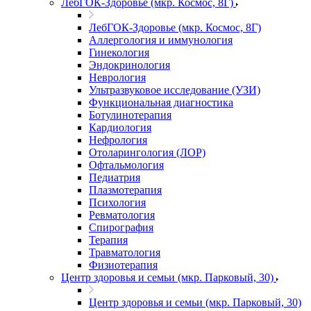
ЛебГОК-Здоровье (мкр. Космос, 8Г)
ЛебГОК-Здоровье (мкр. Космос, 8Г)
Аллергология и иммунология
Гинекология
Эндокринология
Неврология
Ультразвуковое исследование (УЗИ)
Функциональная диагностика
Ботулинотерапия
Кардиология
Нефрология
Отоларингология (ЛОР)
Офтальмология
Педиатрия
Плазмотерапия
Психология
Ревматология
Спирография
Терапия
Травматология
Физиотерапия
Центр здоровья и семьи (мкр. Парковый, 30)
Центр здоровья и семьи (мкр. Парковый, 30)