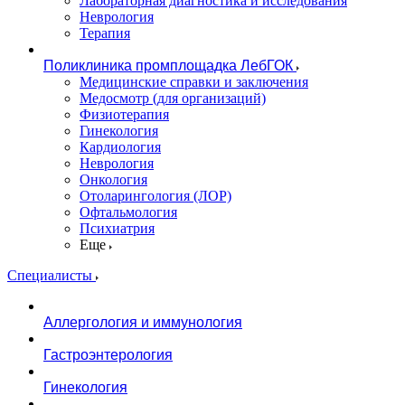
Лабораторная диагностика и исследования
Неврология
Терапия
Поликлиника промплощадка ЛебГОК
Медицинские справки и заключения
Медосмотр (для организаций)
Физиотерапия
Гинекология
Кардиология
Неврология
Онкология
Отоларингология (ЛОР)
Офтальмология
Психиатрия
Еще
Специалисты
Аллергология и иммунология
Гастроэнтерология
Гинекология