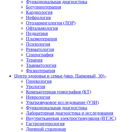
Функциональная диагностика
Ботулинотерапия
Кардиология
Нефрология
Отоларингология (ЛОР)
Офтальмология
Педиатрия
Плазмотерапия
Психология
Ревматология
Спирография
Терапия
Травматология
Физиотерапия
Центр здоровья и семьи (мкр. Парковый, 30)
Гинекология
Урология
Компьютерная томография (КТ)
Неврология
Ультразвуковое исследование (УЗИ)
Функциональная диагностика
Лабораторная диагностика и исследования
Внутритканевая электростимуляция (ВТЭС)
Гастроэнтерология
Дневной стационар