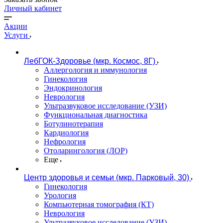
Личный кабинет
Акции
Услуги
ЛебГОК-Здоровье (мкр. Космос, 8Г)
Аллергология и иммунология
Гинекология
Эндокринология
Неврология
Ультразвуковое исследование (УЗИ)
Функциональная диагностика
Ботулинотерапия
Кардиология
Нефрология
Отоларингология (ЛОР)
Еще
Центр здоровья и семьи (мкр. Парковый, 30)
Гинекология
Урология
Компьютерная томография (КТ)
Неврология
Ультразвуковое исследование (УЗИ)