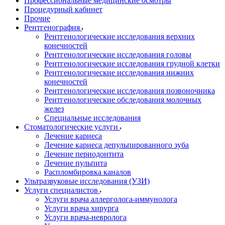
Профессиональные медицинские осмотры
Процедурный кабинет
Прочие
Рентгенография
Рентгенологические исследования верхних
конечностей
Рентгенологические исследования головы
Рентгенологические исследования грудной клетки
Рентгенологические исследования нижних
конечностей
Рентгенологические исследования позвоночника
Рентгенологические обследования молочных
желез
Специальные исследования
Стоматологические услуги
Лечение кариеса
Лечение кариеса депульпированного зуба
Лечение периодонтита
Лечение пульпита
Распломбировка каналов
Ультразвуковые исследования (УЗИ)
Услуги специалистов
Услуги врача аллерголога-иммунолога
Услуги врача хирурга
Услуги врача-невролога