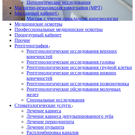
Цитологические исследования
Магнитно-резонансная томография (МРТ)
Массажный кабинет
Массаж с учетом прикладной кинезиологии
Медицинские осмотры
Профессиональные медицинские осмотры
Процедурный кабинет
Прочие
Рентгенография
Рентгенологические исследования верхних
конечностей
Рентгенологические исследования головы
Рентгенологические исследования грудной клетки
Рентгенологические исследования нижних
конечностей
Рентгенологические исследования позвоночника
Рентгенологические обследования молочных
желез
Специальные исследования
Стоматологические услуги
Лечение кариеса
Лечение кариеса депульпированного зуба
Лечение периодонтита
Лечение пульпита
Распломбировка каналов