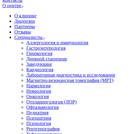
Контакты
О центре
О клинике
Лицензии
Партнеры
Отзывы
Специалисты
Аллергология и иммунология
Гастроэнтерология
Гинекология
Дневной стационар
Заведующие
Кардиология
Лабораторная диагностика и исследования
Магнитно-резонансная томография (МРТ)
Наркология
Неврология
Онкология
Отоларингология (ЛОР)
Офтальмология
Педиатрия
Психиатрия
Психология
Рентгенография