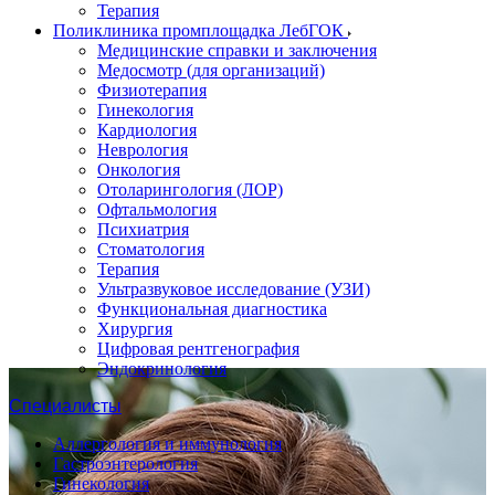
Терапия
Поликлиника промплощадка ЛебГОК
Медицинские справки и заключения
Медосмотр (для организаций)
Физиотерапия
Гинекология
Кардиология
Неврология
Онкология
Отоларингология (ЛОР)
Офтальмология
Психиатрия
Стоматология
Терапия
Ультразвуковое исследование (УЗИ)
Функциональная диагностика
Хирургия
Цифровая рентгенография
Эндокринология
Специалисты
Аллергология и иммунология
Гастроэнтерология
Гинекология