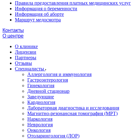
Правила предоставления платных медицинских услуг
Информация о беременности
Информация об аборте
Маршрут медосмотра
Контакты
О центре
О клинике
Лицензии
Партнеры
Отзывы
Специалисты
Аллергология и иммунология
Гастроэнтерология
Гинекология
Дневной стационар
Заведующие
Кардиология
Лабораторная диагностика и исследования
Магнитно-резонансная томография (МРТ)
Наркология
Неврология
Онкология
Отоларингология (ЛОР)