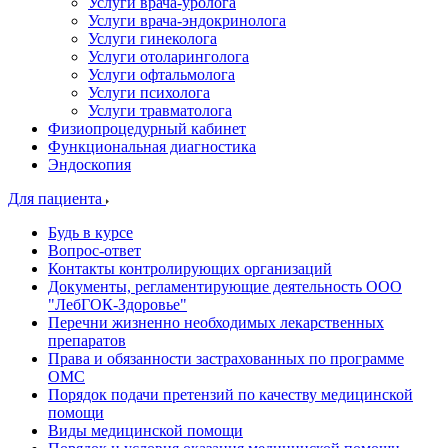
Услуги врача-уролога
Услуги врача-эндокринолога
Услуги гинеколога
Услуги отоларинголога
Услуги офтальмолога
Услуги психолога
Услуги травматолога
Физиопроцедурный кабинет
Функциональная диагностика
Эндоскопия
Для пациента
Будь в курсе
Вопрос-ответ
Контакты контролирующих организаций
Документы, регламентирующие деятельность ООО
"ЛебГОК-Здоровье"
Перечни жизненно необходимых лекарственных
препаратов
Права и обязанности застрахованных по программе
ОМС
Порядок подачи претензий по качеству медицинской
помощи
Виды медицинской помощи