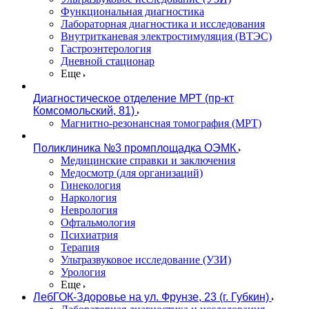
Функциональная диагностика
Лабораторная диагностика и исследования
Внутритканевая электростимуляция (ВТЭС)
Гастроэнтерология
Дневной стационар
Еще
Диагностическое отделение МРТ (пр-кт
Комсомольский, 81)
Магнитно-резонансная томография (МРТ)
Поликлиника №3 промплощадка ОЭМК
Медицинские справки и заключения
Медосмотр (для организаций)
Гинекология
Наркология
Неврология
Офтальмология
Психиатрия
Терапия
Ультразвуковое исследование (УЗИ)
Урология
Еще
ЛебГОК-Здоровье на ул. Фрунзе, 23 (г. Губкин)