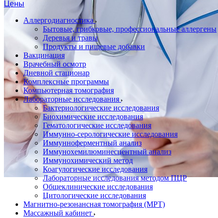
Цены
Аллергодиагностика
Бытовые, грибковые, профессиональные аллергены
Деревья и травы
Продукты и пищевые добавки
Вакцинация
Врачебный осмотр
Дневной стационар
Комплексные программы
Компьютерная томография
Лабораторные исследования
Бактериологические исследования
Биохимические исследования
Гематологические исследования
Иммунно-серологические исследования
Иммунноферментный анализ
Иммунохемилюминесцентный анализ
Иммунохимический метод
Коагулогические исследования
Лабораторные исследования методом ПЦР
Общеклинические исследования
Цитологические исследования
Магнитно-резонансная томография (МРТ)
Массажный кабинет