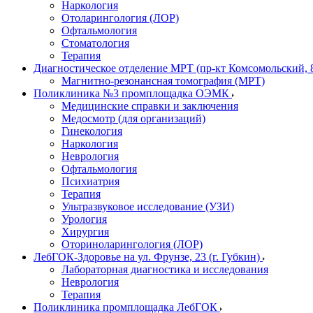
Наркология
Отоларингология (ЛОР)
Офтальмология
Стоматология
Терапия
Диагностическое отделение МРТ (пр-кт Комсомольский, 
Магнитно-резонансная томография (МРТ)
Поликлиника №3 промплощадка ОЭМК
Медицинские справки и заключения
Медосмотр (для организаций)
Гинекология
Наркология
Неврология
Офтальмология
Психиатрия
Терапия
Ультразвуковое исследование (УЗИ)
Урология
Хирургия
Оториноларингология (ЛОР)
ЛебГОК-Здоровье на ул. Фрунзе, 23 (г. Губкин)
Лабораторная диагностика и исследования
Неврология
Терапия
Поликлиника промплощадка ЛебГОК