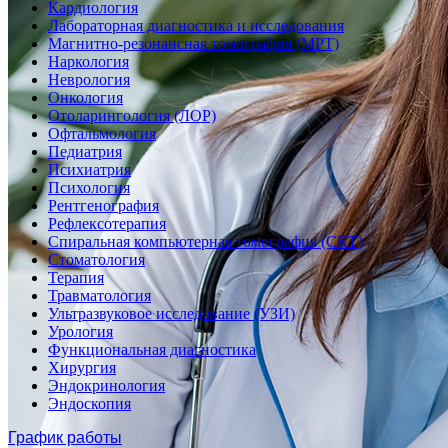
Кардиология
Лабораторная диагностика и исследования
Магнитно-резонансная томография (МРТ)
Наркология
Неврология
Онкология
Отоларингология (ЛОР)
Офтальмология
Педиатрия
Психиатрия
Психология
Рентгенография
Рефлексотерапия
Спиральная компьютерная томография (СКТ)
Стоматология
Терапия
Травматология
Ультразвуковое исследование (УЗИ)
Урология
Функциональная диагностика
Хирургия
Эндокринология
Эндоскопия
График работы