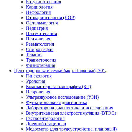
Ботулинотерапия
Кардиология
Нефрология
Отоларингология (ЛОР)
Офтальмология
Педиатрия
Плазмотерапия
Психология
Ревматология
Спирография
Терапия
Травматология
Физиотерапия
Центр здоровья и семьи (мкр. Парковый, 30)
Гинекология
Урология
Компьютерная томография (КТ)
Неврология
Ультразвуковое исследование (УЗИ)
Функциональная диагностика
Лабораторная диагностика и исследования
Внутритканевая электростимуляция (ВТЭС)
Гастроэнтерология
Дневной стационар
Медосмотр (для трудоустройства, плановый)