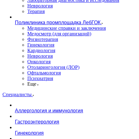
Лабораторная диагностика и исследования
Неврология
Терапия
Поликлиника промплощадка ЛебГОК
Медицинские справки и заключения
Медосмотр (для организаций)
Физиотерапия
Гинекология
Кардиология
Неврология
Онкология
Отоларингология (ЛОР)
Офтальмология
Психиатрия
Еще
Специалисты
Аллергология и иммунология
Гастроэнтерология
Гинекология