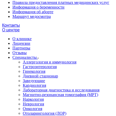
Правила предоставления платных медицинских услуг
Информация о беременности
Информация об аборте
Маршрут медосмотра
Контакты
О центре
О клинике
Лицензии
Партнеры
Отзывы
Специалисты
Аллергология и иммунология
Гастроэнтерология
Гинекология
Дневной стационар
Заведующие
Кардиология
Лабораторная диагностика и исследования
Магнитно-резонансная томография (МРТ)
Наркология
Неврология
Онкология
Отоларингология (ЛОР)