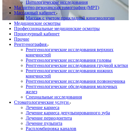
Цитологические исследования
Магнитно-резонансная томография (МРТ)
Массажный кабинет
Массаж с учетом прикладной кинезиологии
Медицинские осмотры
Профессиональные медицинские осмотры
Процедурный кабинет
Прочие
Рентгенография
Рентгенологические исследования верхних
конечностей
Рентгенологические исследования головы
Рентгенологические исследования грудной клетки
Рентгенологические исследования нижних
конечностей
Рентгенологические исследования позвоночника
Рентгенологические обследования молочных
желез
Специальные исследования
Стоматологические услуги
Лечение кариеса
Лечение кариеса депульпированного зуба
Лечение периодонтита
Лечение пульпита
Распломбировка каналов