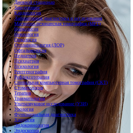
Дневной стационар
Заведующие
Кардиология
Лабораторная диагностика и исследования
Магнитно-резонансная томография (МРТ)
Наркология
Неврология
Онкология
Отоларингология (ЛОР)
Офтальмология
Педиатрия
Психиатрия
Психология
Рентгенография
Рефлексотерапия
Спиральная компьютерная томография (СКТ)
Стоматология
Терапия
Травматология
Ультразвуковое исследование (УЗИ)
Урология
Функциональная диагностика
Хирургия
Эндокринология
Эндоскопия