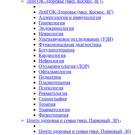
ЛебГОК-Здоровье (мкр. Космос, 8Г)
ЛебГОК-Здоровье (мкр. Космос, 8Г)
Аллергология и иммунология
Гинекология
Эндокринология
Неврология
Ультразвуковое исследование (УЗИ)
Функциональная диагностика
Ботулинотерапия
Кардиология
Нефрология
Отоларингология (ЛОР)
Офтальмология
Педиатрия
Плазмотерапия
Психология
Ревматология
Спирография
Терапия
Травматология
Физиотерапия
Центр здоровья и семьи (мкр. Парковый, 30)
Центр здоровья и семьи (мкр. Парковый, 30)