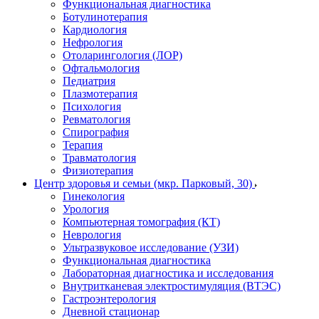
Функциональная диагностика
Ботулинотерапия
Кардиология
Нефрология
Отоларингология (ЛОР)
Офтальмология
Педиатрия
Плазмотерапия
Психология
Ревматология
Спирография
Терапия
Травматология
Физиотерапия
Центр здоровья и семьи (мкр. Парковый, 30)
Гинекология
Урология
Компьютерная томография (КТ)
Неврология
Ультразвуковое исследование (УЗИ)
Функциональная диагностика
Лабораторная диагностика и исследования
Внутритканевая электростимуляция (ВТЭС)
Гастроэнтерология
Дневной стационар