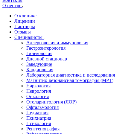
Контакты
О центре
О клинике
Лицензии
Партнеры
Отзывы
Специалисты
Аллергология и иммунология
Гастроэнтерология
Гинекология
Дневной стационар
Заведующие
Кардиология
Лабораторная диагностика и исследования
Магнитно-резонансная томография (МРТ)
Наркология
Неврология
Онкология
Отоларингология (ЛОР)
Офтальмология
Педиатрия
Психиатрия
Психология
Рентгенография