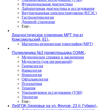
Функциональная диагностика
Лабораторная диагностика и исследования
Внутритканевая электростимуляция (ВТЭС)
Гастроэнтерология
Дневной стационар
Еще
Диагностическое отделение МРТ (пр-кт
Комсомольский, 81)
Магнитно-резонансная томография (МРТ)
Поликлиника №3 промплощадка ОЭМК
Медицинские справки и заключения
Медосмотр (для организаций)
Гинекология
Наркология
Неврология
Офтальмология
Психиатрия
Терапия
Ультразвуковое исследование (УЗИ)
Урология
Еще
ЛебГОК-Здоровье на ул. Фрунзе, 23 (г. Губкин)