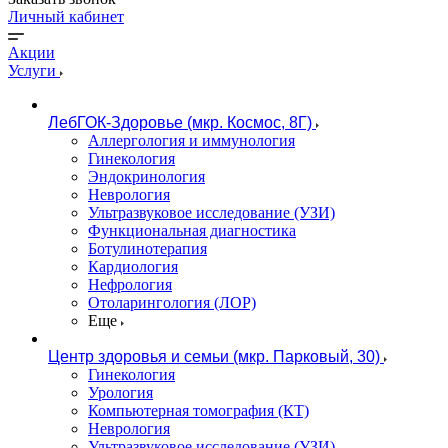
Личный кабинет
Акции
Услуги
ЛебГОК-Здоровье (мкр. Космос, 8Г)
Аллергология и иммунология
Гинекология
Эндокринология
Неврология
Ультразвуковое исследование (УЗИ)
Функциональная диагностика
Ботулинотерапия
Кардиология
Нефрология
Отоларингология (ЛОР)
Еще
Центр здоровья и семьи (мкр. Парковый, 30)
Гинекология
Урология
Компьютерная томография (КТ)
Неврология
Ультразвуковое исследование (УЗИ)