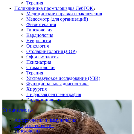
Терапия
Поликлиника промплощадка ЛебГОК
Медицинские справки и заключения
Медосмотр (для организаций)
Физиотерапия
Гинекология
Кардиология
Неврология
Онкология
Отоларингология (ЛОР)
Офтальмология
Психиатрия
Стоматология
Терапия
Ультразвуковое исследование (УЗИ)
Функциональная диагностика
Хирургия
Цифровая рентгенография
Эндокринология
Специалисты
Аллергология и иммунология
Гастроэнтерология
Гинекология