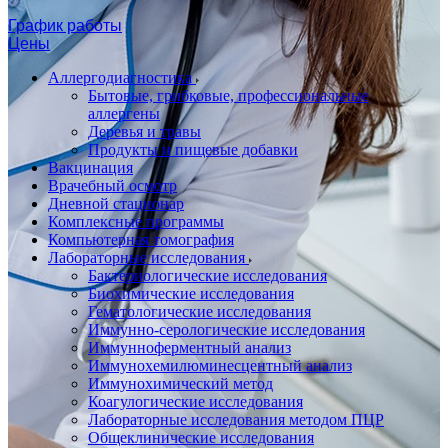
График работы
Цены
Аллергодиагностика
Бытовые, грибковые, профессиональные
аллергены
Деревья и травы
Продукты и пищевые добавки
Вакцинация
Врачебный осмотр
Дневной стационар
Комплексные программы
Компьютерная томография
Лабораторные исследования
Бактериологические исследования
Биохимические исследования
Гематологические исследования
Иммунно-серологические исследования
Иммунноферментный анализ
Иммунохемилюминесцентный анализ
Иммунохимический метод
Коагулогические исследования
Лабораторные исследования методом ПЦР
Общеклинические исследования