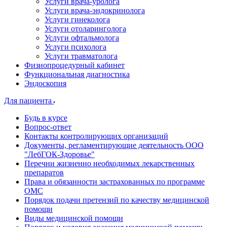
Услуги врача-уролога
Услуги врача-эндокринолога
Услуги гинеколога
Услуги отоларинголога
Услуги офтальмолога
Услуги психолога
Услуги травматолога
Физиопроцедурный кабинет
Функциональная диагностика
Эндоскопия
Для пациента
Будь в курсе
Вопрос-ответ
Контакты контролирующих организаций
Документы, регламентирующие деятельность ООО
"ЛебГОК-Здоровье"
Перечни жизненно необходимых лекарственных
препаратов
Права и обязанности застрахованных по программе
ОМС
Порядок подачи претензий по качеству медицинской
помощи
Виды медицинской помощи