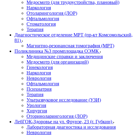
Медосмотр (для трудоустройства, плановый)
Наркология
Отоларингология (ЛОР)
Офтальмология
Стоматология
Терапия
Диагностическое отделение МРТ (пр-кт Комсомольский,
81)
Магнитно-резонансная томография (МРТ)
Поликлиника №3 промплощадка ОЭМК
Медицинские справки и заключения
Медосмотр (для организаций)
Гинекология
Наркология
Неврология
Офтальмология
Психиатрия
Терапия
Ультразвуковое исследование (УЗИ)
Урология
Хирургия
Оториноларингология (ЛОР)
ЛебГОК-Здоровье на ул. Фрунзе, 23 (г. Губкин)
Лабораторная диагностика и исследования
Неврология