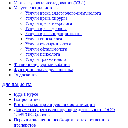
Ультразвуковые исследования (УЗИ)
Услуги специалистов
Услуги врача аллерголога-иммунолога
Услуги врача хирурга
Услуги врача-невролога
Услуги врача-уролога
Услуги врача-эндокринолога
Услуги гинеколога
Услуги отоларинголога
Услуги офтальмолога
Услуги психолога
Услуги травматолога
Физиопроцедурный кабинет
Функциональная диагностика
Эндоскопия
Для пациента
Будь в курсе
Вопрос-ответ
Контакты контролирующих организаций
Документы, регламентирующие деятельность ООО
"ЛебГОК-Здоровье"
Перечни жизненно необходимых лекарственных
препаратов