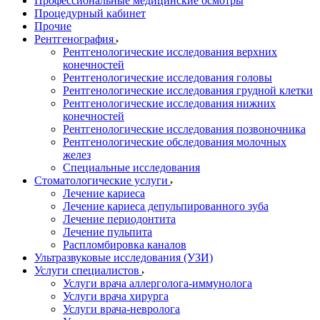
Профессиональные медицинские осмотры
Процедурный кабинет
Прочие
Рентгенография
Рентгенологические исследования верхних
конечностей
Рентгенологические исследования головы
Рентгенологические исследования грудной клетки
Рентгенологические исследования нижних
конечностей
Рентгенологические исследования позвоночника
Рентгенологические обследования молочных
желез
Специальные исследования
Стоматологические услуги
Лечение кариеса
Лечение кариеса депульпированного зуба
Лечение периодонтита
Лечение пульпита
Распломбировка каналов
Ультразвуковые исследования (УЗИ)
Услуги специалистов
Услуги врача аллерголога-иммунолога
Услуги врача хирурга
Услуги врача-невролога