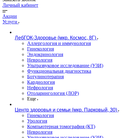
Личный кабинет
Акции
Услуги
ЛебГОК-Здоровье (мкр. Космос, 8Г)
Аллергология и иммунология
Гинекология
Эндокринология
Неврология
Ультразвуковое исследование (УЗИ)
Функциональная диагностика
Ботулинотерапия
Кардиология
Нефрология
Отоларингология (ЛОР)
Еще
Центр здоровья и семьи (мкр. Парковый, 30)
Гинекология
Урология
Компьютерная томография (КТ)
Неврология
Ультразвуковое исследование (УЗИ)