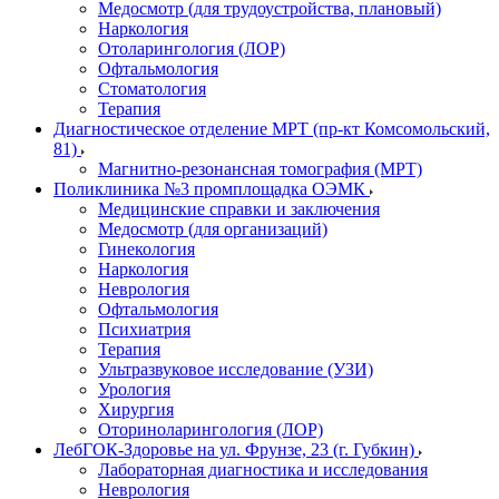
Медосмотр (для трудоустройства, плановый)
Наркология
Отоларингология (ЛОР)
Офтальмология
Стоматология
Терапия
Диагностическое отделение МРТ (пр-кт Комсомольский,
81)
Магнитно-резонансная томография (МРТ)
Поликлиника №3 промплощадка ОЭМК
Медицинские справки и заключения
Медосмотр (для организаций)
Гинекология
Наркология
Неврология
Офтальмология
Психиатрия
Терапия
Ультразвуковое исследование (УЗИ)
Урология
Хирургия
Оториноларингология (ЛОР)
ЛебГОК-Здоровье на ул. Фрунзе, 23 (г. Губкин)
Лабораторная диагностика и исследования
Неврология