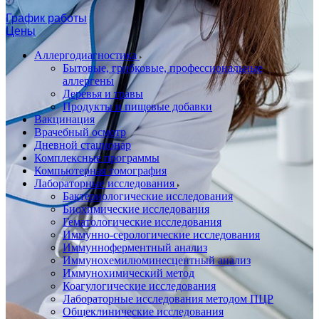
График работы
Цены
Аллергодиагностика
Бытовые, грибковые, профессиональные
аллергены
Деревья и травы
Продукты и пищевые добавки
Вакцинация
Врачебный осмотр
Дневной стационар
Комплексные программы
Компьютерная томография
Лабораторные исследования
Бактериологические исследования
Биохимические исследования
Гематологические исследования
Иммунно-серологические исследования
Иммунноферментный анализ
Иммунохемилюминесцентный анализ
Иммунохимический метод
Коагулогические исследования
Лабораторные исследования методом ПЦР
Общеклинические исследования