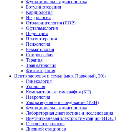
Функциональная диагностика
Ботулинотерапия
Кардиология
Нефрология
Отоларингология (ЛОР)
Офтальмология
Педиатрия
Плазмотерапия
Психология
Ревматология
Спирография
Терапия
Травматология
Физиотерапия
Центр здоровья и семьи (мкр. Парковый, 30)
Гинекология
Урология
Компьютерная томография (КТ)
Неврология
Ультразвуковое исследование (УЗИ)
Функциональная диагностика
Лабораторная диагностика и исследования
Внутритканевая электростимуляция (ВТЭС)
Гастроэнтерология
Дневной стационар