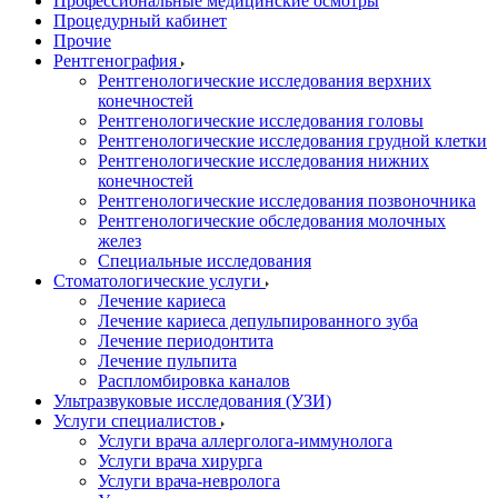
Профессиональные медицинские осмотры
Процедурный кабинет
Прочие
Рентгенография
Рентгенологические исследования верхних
конечностей
Рентгенологические исследования головы
Рентгенологические исследования грудной клетки
Рентгенологические исследования нижних
конечностей
Рентгенологические исследования позвоночника
Рентгенологические обследования молочных
желез
Специальные исследования
Стоматологические услуги
Лечение кариеса
Лечение кариеса депульпированного зуба
Лечение периодонтита
Лечение пульпита
Распломбировка каналов
Ультразвуковые исследования (УЗИ)
Услуги специалистов
Услуги врача аллерголога-иммунолога
Услуги врача хирурга
Услуги врача-невролога