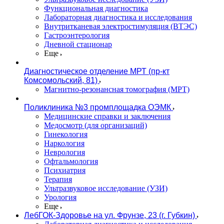
Функциональная диагностика
Лабораторная диагностика и исследования
Внутритканевая электростимуляция (ВТЭС)
Гастроэнтерология
Дневной стационар
Еще
Диагностическое отделение МРТ (пр-кт
Комсомольский, 81)
Магнитно-резонансная томография (МРТ)
Поликлиника №3 промплощадка ОЭМК
Медицинские справки и заключения
Медосмотр (для организаций)
Гинекология
Наркология
Неврология
Офтальмология
Психиатрия
Терапия
Ультразвуковое исследование (УЗИ)
Урология
Еще
ЛебГОК-Здоровье на ул. Фрунзе, 23 (г. Губкин)