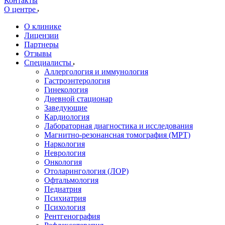
Контакты
О центре
О клинике
Лицензии
Партнеры
Отзывы
Специалисты
Аллергология и иммунология
Гастроэнтерология
Гинекология
Дневной стационар
Заведующие
Кардиология
Лабораторная диагностика и исследования
Магнитно-резонансная томография (МРТ)
Наркология
Неврология
Онкология
Отоларингология (ЛОР)
Офтальмология
Педиатрия
Психиатрия
Психология
Рентгенография