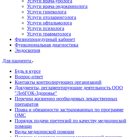
Услуги врача-уролога
Услуги врача-эндокринолога
Услуги гинеколога
Услуги отоларинголога
Услуги офтальмолога
Услуги психолога
Услуги травматолога
Физиопроцедурный кабинет
Функциональная диагностика
Эндоскопия
Для пациента
Будь в курсе
Вопрос-ответ
Контакты контролирующих организаций
Документы, регламентирующие деятельность ООО
"ЛебГОК-Здоровье"
Перечни жизненно необходимых лекарственных
препаратов
Права и обязанности застрахованных по программе
ОМС
Порядок подачи претензий по качеству медицинской
помощи
Виды медицинской помощи