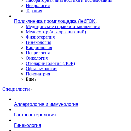
Лабораторная диагностика и исследования
Неврология
Терапия
Поликлиника промплощадка ЛебГОК
Медицинские справки и заключения
Медосмотр (для организаций)
Физиотерапия
Гинекология
Кардиология
Неврология
Онкология
Отоларингология (ЛОР)
Офтальмология
Психиатрия
Еще
Специалисты
Аллергология и иммунология
Гастроэнтерология
Гинекология