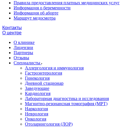
Правила предоставления платных медицинских услуг
Информация о беременности
Информация об аборте
Маршрут медосмотра
Контакты
О центре
О клинике
Лицензии
Партнеры
Отзывы
Специалисты
Аллергология и иммунология
Гастроэнтерология
Гинекология
Дневной стационар
Заведующие
Кардиология
Лабораторная диагностика и исследования
Магнитно-резонансная томография (МРТ)
Наркология
Неврология
Онкология
Отоларингология (ЛОР)