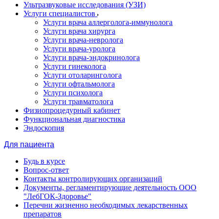
Ультразвуковые исследования (УЗИ)
Услуги специалистов
Услуги врача аллерголога-иммунолога
Услуги врача хирурга
Услуги врача-невролога
Услуги врача-уролога
Услуги врача-эндокринолога
Услуги гинеколога
Услуги отоларинголога
Услуги офтальмолога
Услуги психолога
Услуги травматолога
Физиопроцедурный кабинет
Функциональная диагностика
Эндоскопия
Для пациента
Будь в курсе
Вопрос-ответ
Контакты контролирующих организаций
Документы, регламентирующие деятельность ООО
"ЛебГОК-Здоровье"
Перечни жизненно необходимых лекарственных
препаратов