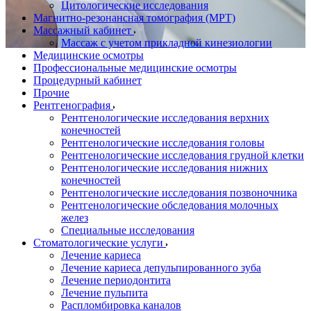
Цитологические исследования
Магнитно-резонансная томография (МРТ)
Массажный кабинет
Массаж с учетом прикладной кинезиологии
Медицинские осмотры
Профессиональные медицинские осмотры
Процедурный кабинет
Прочие
Рентгенография
Рентгенологические исследования верхних
конечностей
Рентгенологические исследования головы
Рентгенологические исследования грудной клетки
Рентгенологические исследования нижних
конечностей
Рентгенологические исследования позвоночника
Рентгенологические обследования молочных
желез
Специальные исследования
Стоматологические услуги
Лечение кариеса
Лечение кариеса депульпированного зуба
Лечение периодонтита
Лечение пульпита
Распломбировка каналов