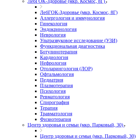
ЛебГОК-Здоровье (мкр. Космос, 8Г)
ЛебГОК-Здоровье (мкр. Космос, 8Г)
Аллергология и иммунология
Гинекология
Эндокринология
Неврология
Ультразвуковое исследование (УЗИ)
Функциональная диагностика
Ботулинотерапия
Кардиология
Нефрология
Отоларингология (ЛОР)
Офтальмология
Педиатрия
Плазмотерапия
Психология
Ревматология
Спирография
Терапия
Травматология
Физиотерапия
Центр здоровья и семьи (мкр. Парковый, 30)
Центр здоровья и семьи (мкр. Парковый, 30)