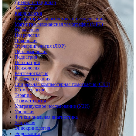
Дневной стационар
Заведующие
Кардиология
Лабораторная диагностика и исследования
Магнитно-резонансная томография (МРТ)
Наркология
Неврология
Онкология
Отоларингология (ЛОР)
Офтальмология
Педиатрия
Психиатрия
Психология
Рентгенография
Рефлексотерапия
Спиральная компьютерная томография (СКТ)
Стоматология
Терапия
Травматология
Ультразвуковое исследование (УЗИ)
Урология
Функциональная диагностика
Хирургия
Эндокринология
Эндоскопия