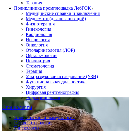
Терапия
Поликлиника промплощадка ЛебГОК
Медицинские справки и заключения
Медосмотр (для организаций)
Физиотерапия
Гинекология
Кардиология
Неврология
Онкология
Отоларингология (ЛОР)
Офтальмология
Психиатрия
Стоматология
Терапия
Ультразвуковое исследование (УЗИ)
Функциональная диагностика
Хирургия
Цифровая рентгенография
Эндокринология
Специалисты
Аллергология и иммунология
Гастроэнтерология
Гинекология