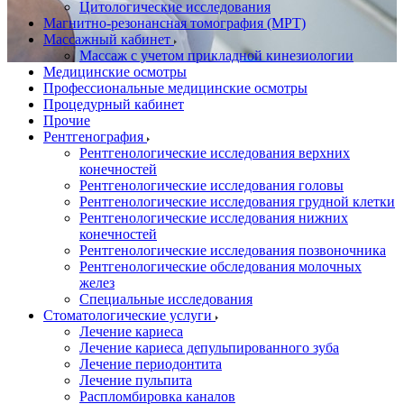
Цитологические исследования
Магнитно-резонансная томография (МРТ)
Массажный кабинет
Массаж с учетом прикладной кинезиологии
Медицинские осмотры
Профессиональные медицинские осмотры
Процедурный кабинет
Прочие
Рентгенография
Рентгенологические исследования верхних
конечностей
Рентгенологические исследования головы
Рентгенологические исследования грудной клетки
Рентгенологические исследования нижних
конечностей
Рентгенологические исследования позвоночника
Рентгенологические обследования молочных
желез
Специальные исследования
Стоматологические услуги
Лечение кариеса
Лечение кариеса депульпированного зуба
Лечение периодонтита
Лечение пульпита
Распломбировка каналов