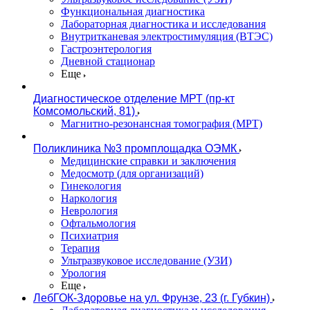
Функциональная диагностика
Лабораторная диагностика и исследования
Внутритканевая электростимуляция (ВТЭС)
Гастроэнтерология
Дневной стационар
Еще
Диагностическое отделение МРТ (пр-кт
Комсомольский, 81)
Магнитно-резонансная томография (МРТ)
Поликлиника №3 промплощадка ОЭМК
Медицинские справки и заключения
Медосмотр (для организаций)
Гинекология
Наркология
Неврология
Офтальмология
Психиатрия
Терапия
Ультразвуковое исследование (УЗИ)
Урология
Еще
ЛебГОК-Здоровье на ул. Фрунзе, 23 (г. Губкин)