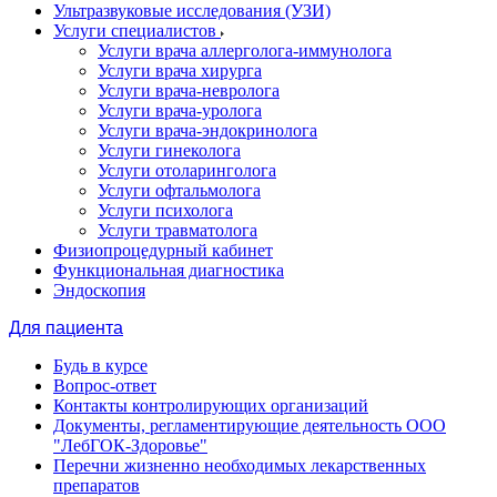
Ультразвуковые исследования (УЗИ)
Услуги специалистов
Услуги врача аллерголога-иммунолога
Услуги врача хирурга
Услуги врача-невролога
Услуги врача-уролога
Услуги врача-эндокринолога
Услуги гинеколога
Услуги отоларинголога
Услуги офтальмолога
Услуги психолога
Услуги травматолога
Физиопроцедурный кабинет
Функциональная диагностика
Эндоскопия
Для пациента
Будь в курсе
Вопрос-ответ
Контакты контролирующих организаций
Документы, регламентирующие деятельность ООО
"ЛебГОК-Здоровье"
Перечни жизненно необходимых лекарственных
препаратов