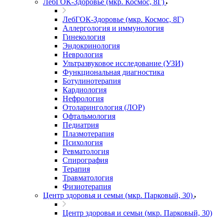
ЛебГОК-Здоровье (мкр. Космос, 8Г)
ЛебГОК-Здоровье (мкр. Космос, 8Г)
Аллергология и иммунология
Гинекология
Эндокринология
Неврология
Ультразвуковое исследование (УЗИ)
Функциональная диагностика
Ботулинотерапия
Кардиология
Нефрология
Отоларингология (ЛОР)
Офтальмология
Педиатрия
Плазмотерапия
Психология
Ревматология
Спирография
Терапия
Травматология
Физиотерапия
Центр здоровья и семьи (мкр. Парковый, 30)
Центр здоровья и семьи (мкр. Парковый, 30)