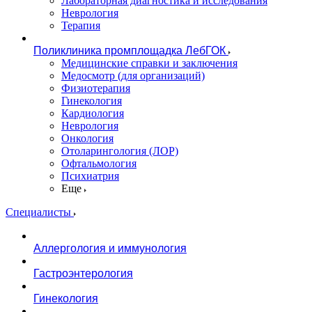
Лабораторная диагностика и исследования
Неврология
Терапия
Поликлиника промплощадка ЛебГОК
Медицинские справки и заключения
Медосмотр (для организаций)
Физиотерапия
Гинекология
Кардиология
Неврология
Онкология
Отоларингология (ЛОР)
Офтальмология
Психиатрия
Еще
Специалисты
Аллергология и иммунология
Гастроэнтерология
Гинекология