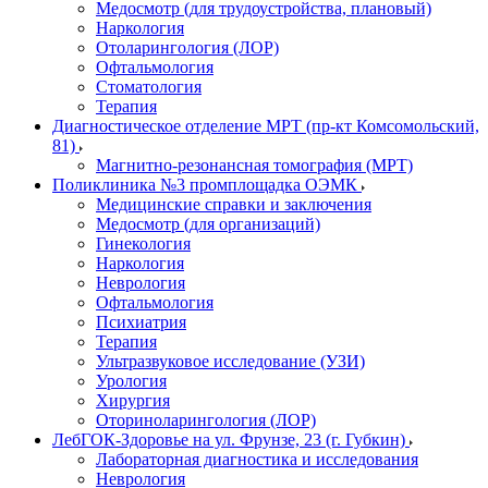
Медосмотр (для трудоустройства, плановый)
Наркология
Отоларингология (ЛОР)
Офтальмология
Стоматология
Терапия
Диагностическое отделение МРТ (пр-кт Комсомольский,
81)
Магнитно-резонансная томография (МРТ)
Поликлиника №3 промплощадка ОЭМК
Медицинские справки и заключения
Медосмотр (для организаций)
Гинекология
Наркология
Неврология
Офтальмология
Психиатрия
Терапия
Ультразвуковое исследование (УЗИ)
Урология
Хирургия
Оториноларингология (ЛОР)
ЛебГОК-Здоровье на ул. Фрунзе, 23 (г. Губкин)
Лабораторная диагностика и исследования
Неврология