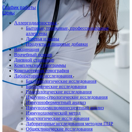
График работы
Цены
Аллергодиагностика
Бытовые, грибковые, профессиональные
аллергены
Деревья и травы
Продукты и пищевые добавки
Вакцинация
Врачебный осмотр
Дневной стационар
Комплексные программы
Компьютерная томография
Лабораторные исследования
Бактериологические исследования
Биохимические исследования
Гематологические исследования
Иммунно-серологические исследования
Иммунноферментный анализ
Иммунохемилюминесцентный анализ
Иммунохимический метод
Коагулогические исследования
Лабораторные исследования методом ПЦР
Общеклинические исследования