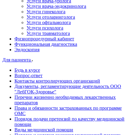
Услуги врача-уролога
Услуги врача-эндокринолога
Услуги гинеколога
Услуги отоларинголога
Услуги офтальмолога
Услуги психолога
Услуги травматолога
Физиопроцедурный кабинет
Функциональная диагностика
Эндоскопия
Для пациента
Будь в курсе
Вопрос-ответ
Контакты контролирующих организаций
Документы, регламентирующие деятельность ООО
"ЛебГОК-Здоровье"
Перечни жизненно необходимых лекарственных
препаратов
Права и обязанности застрахованных по программе
ОМС
Порядок подачи претензий по качеству медицинской
помощи
Виды медицинской помощи