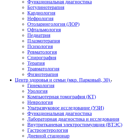
Функциональная диагностика
Ботулинотерапия
Кардиология
Нефрология
Отоларингология (ЛОР)
Офтальмология
Педиатрия
Плазмотерапия
Психология
Ревматология
Спирография
Терапия
Травматология
Физиотерапия
Центр здоровья и семьи (мкр. Парковый, 30)
Гинекология
Урология
Компьютерная томография (КТ)
Неврология
Ультразвуковое исследование (УЗИ)
Функциональная диагностика
Лабораторная диагностика и исследования
Внутритканевая электростимуляция (ВТЭС)
Гастроэнтерология
Дневной стационар