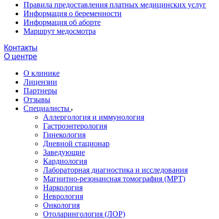
Правила предоставления платных медицинских услуг
Информация о беременности
Информация об аборте
Маршрут медосмотра
Контакты
О центре
О клинике
Лицензии
Партнеры
Отзывы
Специалисты
Аллергология и иммунология
Гастроэнтерология
Гинекология
Дневной стационар
Заведующие
Кардиология
Лабораторная диагностика и исследования
Магнитно-резонансная томография (МРТ)
Наркология
Неврология
Онкология
Отоларингология (ЛОР)