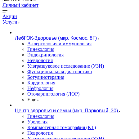
Личный кабинет
Акции
Услуги
ЛебГОК-Здоровье (мкр. Космос, 8Г)
Аллергология и иммунология
Гинекология
Эндокринология
Неврология
Ультразвуковое исследование (УЗИ)
Функциональная диагностика
Ботулинотерапия
Кардиология
Нефрология
Отоларингология (ЛОР)
Еще
Центр здоровья и семьи (мкр. Парковый, 30)
Гинекология
Урология
Компьютерная томография (КТ)
Неврология
Ультразвуковое исследование (УЗИ)