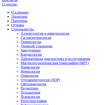
Контакты
О центре
О клинике
Лицензии
Партнеры
Отзывы
Специалисты
Аллергология и иммунология
Гастроэнтерология
Гинекология
Дневной стационар
Заведующие
Кардиология
Лабораторная диагностика и исследования
Магнитно-резонансная томография (МРТ)
Наркология
Неврология
Онкология
Отоларингология (ЛОР)
Офтальмология
Педиатрия
Психиатрия
Психология
Рентгенография