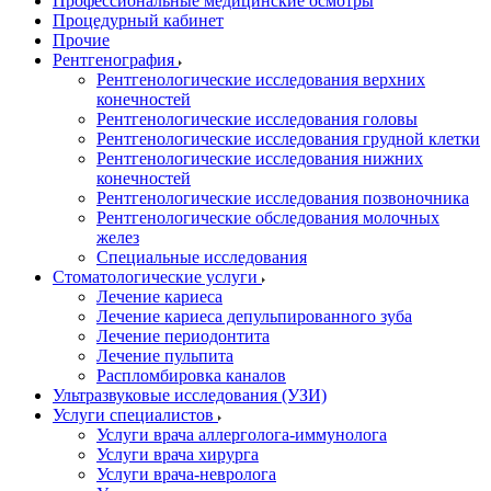
Профессиональные медицинские осмотры
Процедурный кабинет
Прочие
Рентгенография
Рентгенологические исследования верхних
конечностей
Рентгенологические исследования головы
Рентгенологические исследования грудной клетки
Рентгенологические исследования нижних
конечностей
Рентгенологические исследования позвоночника
Рентгенологические обследования молочных
желез
Специальные исследования
Стоматологические услуги
Лечение кариеса
Лечение кариеса депульпированного зуба
Лечение периодонтита
Лечение пульпита
Распломбировка каналов
Ультразвуковые исследования (УЗИ)
Услуги специалистов
Услуги врача аллерголога-иммунолога
Услуги врача хирурга
Услуги врача-невролога