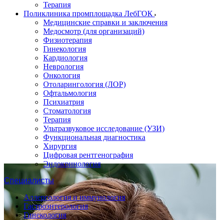
Терапия
Поликлиника промплощадка ЛебГОК
Медицинские справки и заключения
Медосмотр (для организаций)
Физиотерапия
Гинекология
Кардиология
Неврология
Онкология
Отоларингология (ЛОР)
Офтальмология
Психиатрия
Стоматология
Терапия
Ультразвуковое исследование (УЗИ)
Функциональная диагностика
Хирургия
Цифровая рентгенография
Эндокринология
Специалисты
Аллергология и иммунология
Гастроэнтерология
Гинекология