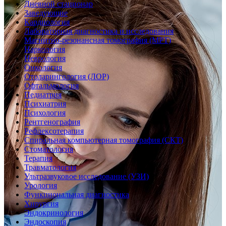
Дневной стационар
Заведующие
Кардиология
Лабораторная диагностика и исследования
Магнитно-резонансная томография (МРТ)
Наркология
Неврология
Онкология
Отоларингология (ЛОР)
Офтальмология
Педиатрия
Психиатрия
Психология
Рентгенография
Рефлексотерапия
Спиральная компьютерная томография (СКТ)
Стоматология
Терапия
Травматология
Ультразвуковое исследование (УЗИ)
Урология
Функциональная диагностика
Хирургия
Эндокринология
Эндоскопия