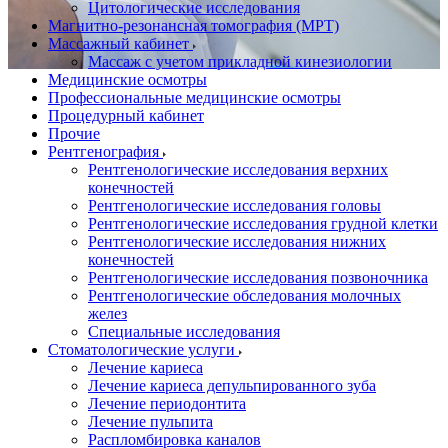
Цитологические исследования
Магнитно-резонансная томография (МРТ)
Массажный кабинет
Массаж с учетом прикладной кинезиологии
Медицинские осмотры
Профессиональные медицинские осмотры
Процедурный кабинет
Прочие
Рентгенография
Рентгенологические исследования верхних
конечностей
Рентгенологические исследования головы
Рентгенологические исследования грудной клетки
Рентгенологические исследования нижних
конечностей
Рентгенологические исследования позвоночника
Рентгенологические обследования молочных
желез
Специальные исследования
Стоматологические услуги
Лечение кариеса
Лечение кариеса депульпированного зуба
Лечение периодонтита
Лечение пульпита
Распломбировка каналов