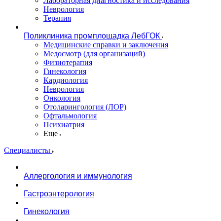
Лабораторная диагностика и исследования
Неврология
Терапия
Поликлиника промплощадка ЛебГОК
Медицинские справки и заключения
Медосмотр (для организаций)
Физиотерапия
Гинекология
Кардиология
Неврология
Онкология
Отоларингология (ЛОР)
Офтальмология
Психиатрия
Еще
Специалисты
Аллергология и иммунология
Гастроэнтерология
Гинекология