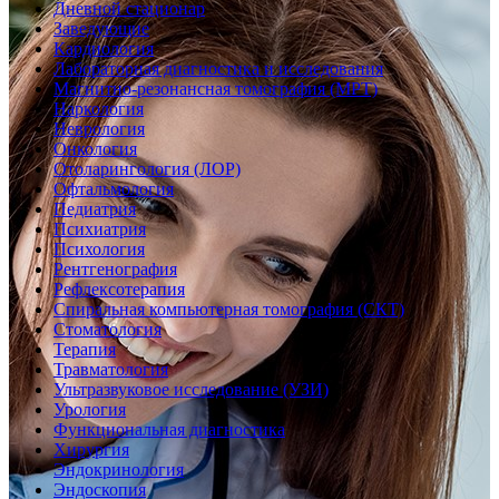
Дневной стационар
Заведующие
Кардиология
Лабораторная диагностика и исследования
Магнитно-резонансная томография (МРТ)
Наркология
Неврология
Онкология
Отоларингология (ЛОР)
Офтальмология
Педиатрия
Психиатрия
Психология
Рентгенография
Рефлексотерапия
Спиральная компьютерная томография (СКТ)
Стоматология
Терапия
Травматология
Ультразвуковое исследование (УЗИ)
Урология
Функциональная диагностика
Хирургия
Эндокринология
Эндоскопия