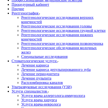
Профессиональные медицинские осмотры
Процедурный кабинет
Прочие
Рентгенография
Рентгенологические исследования верхних
конечностей
Рентгенологические исследования головы
Рентгенологические исследования грудной клетки
Рентгенологические исследования нижних
конечностей
Рентгенологические исследования позвоночника
Рентгенологические обследования молочных
желез
Специальные исследования
Стоматологические услуги
Лечение кариеса
Лечение кариеса депульпированного зуба
Лечение периодонтита
Лечение пульпита
Распломбировка каналов
Ультразвуковые исследования (УЗИ)
Услуги специалистов
Услуги врача аллерголога-иммунолога
Услуги врача хирурга
Услуги врача-невролога