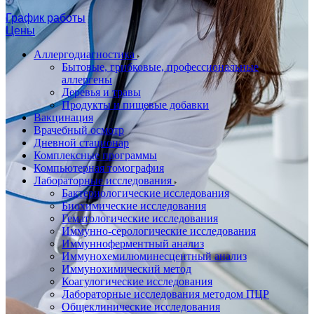
График работы
Цены
Аллергодиагностика
Бытовые, грибковые, профессиональные
аллергены
Деревья и травы
Продукты и пищевые добавки
Вакцинация
Врачебный осмотр
Дневной стационар
Комплексные программы
Компьютерная томография
Лабораторные исследования
Бактериологические исследования
Биохимические исследования
Гематологические исследования
Иммунно-серологические исследования
Иммунноферментный анализ
Иммунохемилюминесцентный анализ
Иммунохимический метод
Коагулогические исследования
Лабораторные исследования методом ПЦР
Общеклинические исследования