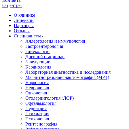
Контакты
О центре
О клинике
Лицензии
Партнеры
Отзывы
Специалисты
Аллергология и иммунология
Гастроэнтерология
Гинекология
Дневной стационар
Заведующие
Кардиология
Лабораторная диагностика и исследования
Магнитно-резонансная томография (МРТ)
Наркология
Неврология
Онкология
Отоларингология (ЛОР)
Офтальмология
Педиатрия
Психиатрия
Психология
Рентгенография