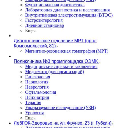
Функциональная диагностика
Лабораторная диагностика и исследования
Внутритканевая электростимуляция (ВТЭС)
Гастроэнтерология
Дневной стационар
Еще
Диагностическое отделение МРТ (пр-кт
Комсомольский, 81)
Магнитно-резонансная томография (МРТ)
Поликлиника №3 промплощадка ОЭМК
Медицинские справки и заключения
Медосмотр (для организаций)
Гинекология
Наркология
Неврология
Офтальмология
Психиатрия
Терапия
Ультразвуковое исследование (УЗИ)
Урология
Еще
ЛебГОК-Здоровье на ул. Фрунзе, 23 (г. Губкин)