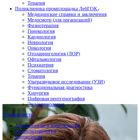
Терапия
Поликлиника промплощадка ЛебГОК
Медицинские справки и заключения
Медосмотр (для организаций)
Физиотерапия
Гинекология
Кардиология
Неврология
Онкология
Отоларингология (ЛОР)
Офтальмология
Психиатрия
Стоматология
Терапия
Ультразвуковое исследование (УЗИ)
Функциональная диагностика
Хирургия
Цифровая рентгенография
Эндокринология
Специалисты
Аллергология и иммунология
Гастроэнтерология
Гинекология