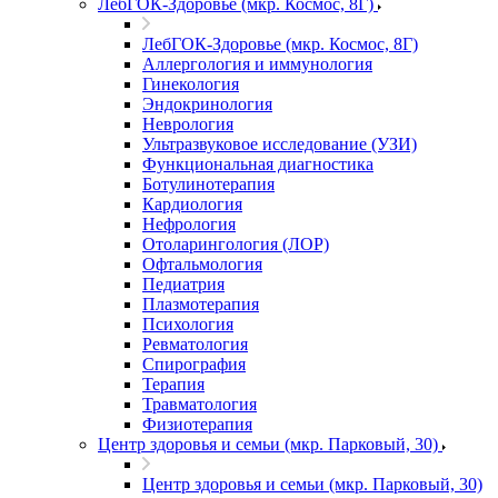
ЛебГОК-Здоровье (мкр. Космос, 8Г)
ЛебГОК-Здоровье (мкр. Космос, 8Г)
Аллергология и иммунология
Гинекология
Эндокринология
Неврология
Ультразвуковое исследование (УЗИ)
Функциональная диагностика
Ботулинотерапия
Кардиология
Нефрология
Отоларингология (ЛОР)
Офтальмология
Педиатрия
Плазмотерапия
Психология
Ревматология
Спирография
Терапия
Травматология
Физиотерапия
Центр здоровья и семьи (мкр. Парковый, 30)
Центр здоровья и семьи (мкр. Парковый, 30)