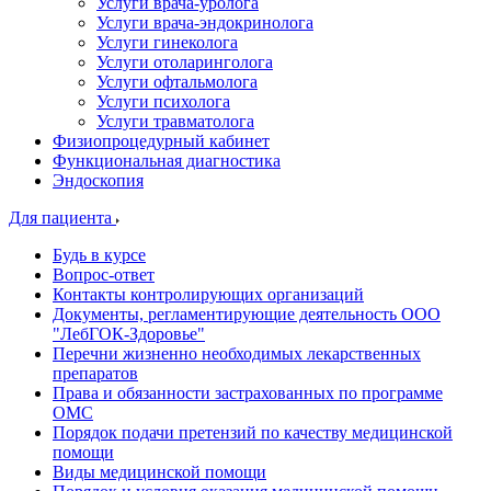
Услуги врача-уролога
Услуги врача-эндокринолога
Услуги гинеколога
Услуги отоларинголога
Услуги офтальмолога
Услуги психолога
Услуги травматолога
Физиопроцедурный кабинет
Функциональная диагностика
Эндоскопия
Для пациента
Будь в курсе
Вопрос-ответ
Контакты контролирующих организаций
Документы, регламентирующие деятельность ООО
"ЛебГОК-Здоровье"
Перечни жизненно необходимых лекарственных
препаратов
Права и обязанности застрахованных по программе
ОМС
Порядок подачи претензий по качеству медицинской
помощи
Виды медицинской помощи