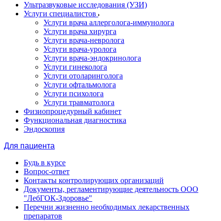
Ультразвуковые исследования (УЗИ)
Услуги специалистов
Услуги врача аллерголога-иммунолога
Услуги врача хирурга
Услуги врача-невролога
Услуги врача-уролога
Услуги врача-эндокринолога
Услуги гинеколога
Услуги отоларинголога
Услуги офтальмолога
Услуги психолога
Услуги травматолога
Физиопроцедурный кабинет
Функциональная диагностика
Эндоскопия
Для пациента
Будь в курсе
Вопрос-ответ
Контакты контролирующих организаций
Документы, регламентирующие деятельность ООО
"ЛебГОК-Здоровье"
Перечни жизненно необходимых лекарственных
препаратов