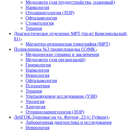
Медосмотр (для трудоустройства, плановый)
Наркология
Отоларингология (ЛОР)
Офтальмология
Стоматология
Терапия
Диагностическое отделение МРТ (пр-кт Комсомольский,
81)
Магнитно-резонансная томография (МРТ)
Поликлиника №3 промплощадка ОЭМК
Медицинские справки и заключения
Медосмотр (для организаций)
Гинекология
Наркология
Неврология
Офтальмология
Психиатрия
Терапия
Ультразвуковое исследование (УЗИ)
Урология
Хирургия
Оториноларингология (ЛОР)
ЛебГОК-Здоровье на ул. Фрунзе, 23 (г. Губкин)
Лабораторная диагностика и исследования
Неврология