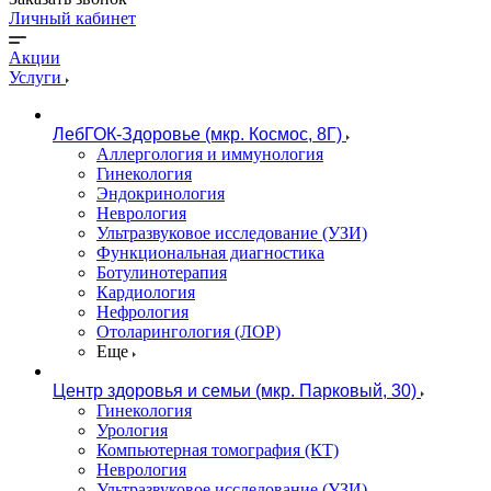
Личный кабинет
Акции
Услуги
ЛебГОК-Здоровье (мкр. Космос, 8Г)
Аллергология и иммунология
Гинекология
Эндокринология
Неврология
Ультразвуковое исследование (УЗИ)
Функциональная диагностика
Ботулинотерапия
Кардиология
Нефрология
Отоларингология (ЛОР)
Еще
Центр здоровья и семьи (мкр. Парковый, 30)
Гинекология
Урология
Компьютерная томография (КТ)
Неврология
Ультразвуковое исследование (УЗИ)