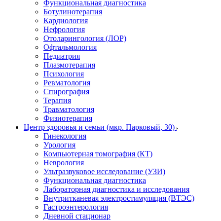
Функциональная диагностика
Ботулинотерапия
Кардиология
Нефрология
Отоларингология (ЛОР)
Офтальмология
Педиатрия
Плазмотерапия
Психология
Ревматология
Спирография
Терапия
Травматология
Физиотерапия
Центр здоровья и семьи (мкр. Парковый, 30)
Гинекология
Урология
Компьютерная томография (КТ)
Неврология
Ультразвуковое исследование (УЗИ)
Функциональная диагностика
Лабораторная диагностика и исследования
Внутритканевая электростимуляция (ВТЭС)
Гастроэнтерология
Дневной стационар