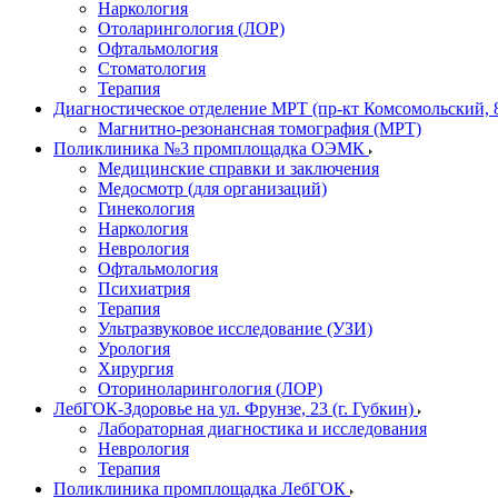
Наркология
Отоларингология (ЛОР)
Офтальмология
Стоматология
Терапия
Диагностическое отделение МРТ (пр-кт Комсомольский, 
Магнитно-резонансная томография (МРТ)
Поликлиника №3 промплощадка ОЭМК
Медицинские справки и заключения
Медосмотр (для организаций)
Гинекология
Наркология
Неврология
Офтальмология
Психиатрия
Терапия
Ультразвуковое исследование (УЗИ)
Урология
Хирургия
Оториноларингология (ЛОР)
ЛебГОК-Здоровье на ул. Фрунзе, 23 (г. Губкин)
Лабораторная диагностика и исследования
Неврология
Терапия
Поликлиника промплощадка ЛебГОК