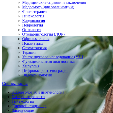
Медицинские справки и заключения
Медосмотр (для организаций)
Физиотерапия
Гинекология
Кардиология
Неврология
Онкология
Отоларингология (ЛОР)
Офтальмология
Психиатрия
Стоматология
Терапия
Ультразвуковое исследование (УЗИ)
Функциональная диагностика
Хирургия
Цифровая рентгенография
Эндокринология
Специалисты
Аллергология и иммунология
Гастроэнтерология
Гинекология
Дневной стационар
Заведующие