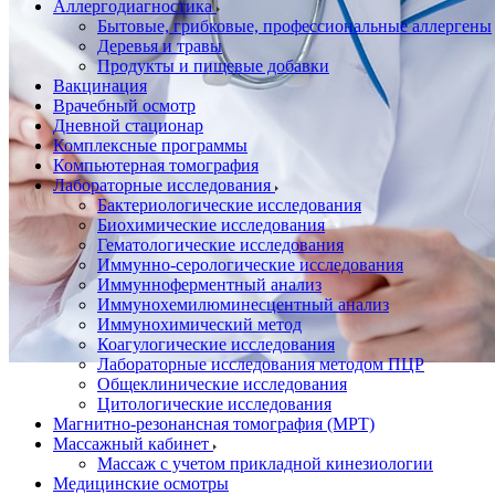
Аллергодиагностика
Бытовые, грибковые, профессиональные аллергены
Деревья и травы
Продукты и пищевые добавки
Вакцинация
Врачебный осмотр
Дневной стационар
Комплексные программы
Компьютерная томография
Лабораторные исследования
Бактериологические исследования
Биохимические исследования
Гематологические исследования
Иммунно-серологические исследования
Иммунноферментный анализ
Иммунохемилюминесцентный анализ
Иммунохимический метод
Коагулогические исследования
Лабораторные исследования методом ПЦР
Общеклинические исследования
Цитологические исследования
Магнитно-резонансная томография (МРТ)
Массажный кабинет
Массаж с учетом прикладной кинезиологии
Медицинские осмотры