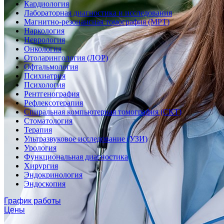
Кардиология
Лабораторная диагностика и исследования
Магнитно-резонансная томография (МРТ)
Наркология
Неврология
Онкология
Отоларингология (ЛОР)
Офтальмология
Психиатрия
Психология
Рентгенография
Рефлексотерапия
Спиральная компьютерная томография (СКТ)
Стоматология
Терапия
Ультразвуковое исследование (УЗИ)
Урология
Функциональная диагностика
Хирургия
Эндокринология
Эндоскопия
График работы
Цены