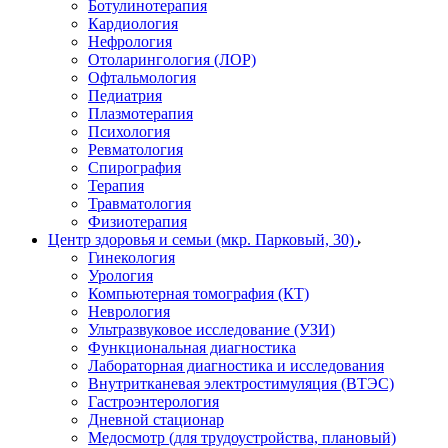
Ботулинотерапия
Кардиология
Нефрология
Отоларингология (ЛОР)
Офтальмология
Педиатрия
Плазмотерапия
Психология
Ревматология
Спирография
Терапия
Травматология
Физиотерапия
Центр здоровья и семьи (мкр. Парковый, 30)
Гинекология
Урология
Компьютерная томография (КТ)
Неврология
Ультразвуковое исследование (УЗИ)
Функциональная диагностика
Лабораторная диагностика и исследования
Внутритканевая электростимуляция (ВТЭС)
Гастроэнтерология
Дневной стационар
Медосмотр (для трудоустройства, плановый)