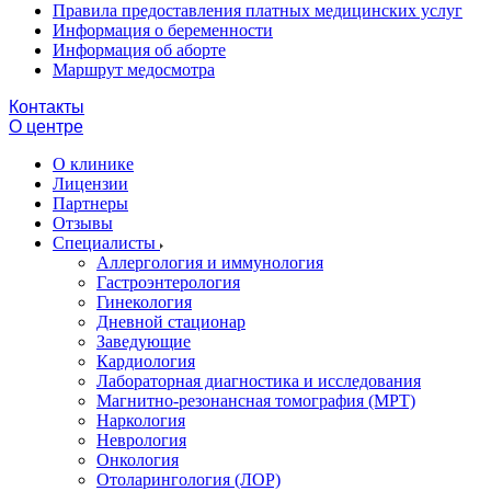
Правила предоставления платных медицинских услуг
Информация о беременности
Информация об аборте
Маршрут медосмотра
Контакты
О центре
О клинике
Лицензии
Партнеры
Отзывы
Специалисты
Аллергология и иммунология
Гастроэнтерология
Гинекология
Дневной стационар
Заведующие
Кардиология
Лабораторная диагностика и исследования
Магнитно-резонансная томография (МРТ)
Наркология
Неврология
Онкология
Отоларингология (ЛОР)