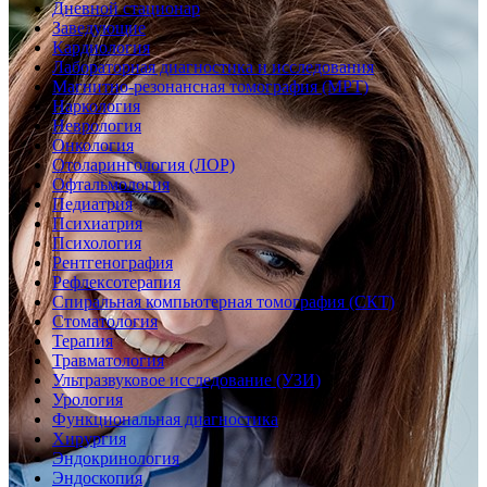
Дневной стационар
Заведующие
Кардиология
Лабораторная диагностика и исследования
Магнитно-резонансная томография (МРТ)
Наркология
Неврология
Онкология
Отоларингология (ЛОР)
Офтальмология
Педиатрия
Психиатрия
Психология
Рентгенография
Рефлексотерапия
Спиральная компьютерная томография (СКТ)
Стоматология
Терапия
Травматология
Ультразвуковое исследование (УЗИ)
Урология
Функциональная диагностика
Хирургия
Эндокринология
Эндоскопия