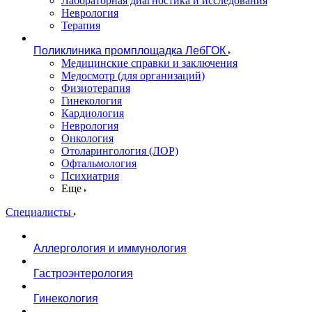
Лабораторная диагностика и исследования
Неврология
Терапия
Поликлиника промплощадка ЛебГОК
Медицинские справки и заключения
Медосмотр (для организаций)
Физиотерапия
Гинекология
Кардиология
Неврология
Онкология
Отоларингология (ЛОР)
Офтальмология
Психиатрия
Еще
Специалисты
Аллергология и иммунология
Гастроэнтерология
Гинекология