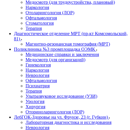
Медосмотр (для трудоустройства, плановый)
Наркология
Отоларингология (ЛОР)
Офтальмология
Стоматология
Терапия
Диагностическое отделение МРТ (пр-кт Комсомольский,
81)
Магнитно-резонансная томография (МРТ)
Поликлиника №3 промплощадка ОЭМК
Медицинские справки и заключения
Медосмотр (для организаций)
Гинекология
Наркология
Неврология
Офтальмология
Психиатрия
Терапия
Ультразвуковое исследование (УЗИ)
Урология
Хирургия
Оториноларингология (ЛОР)
ЛебГОК-Здоровье на ул. Фрунзе, 23 (г. Губкин)
Лабораторная диагностика и исследования
Неврология