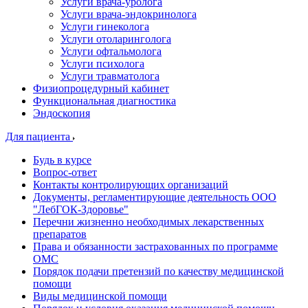
Услуги врача-уролога
Услуги врача-эндокринолога
Услуги гинеколога
Услуги отоларинголога
Услуги офтальмолога
Услуги психолога
Услуги травматолога
Физиопроцедурный кабинет
Функциональная диагностика
Эндоскопия
Для пациента
Будь в курсе
Вопрос-ответ
Контакты контролирующих организаций
Документы, регламентирующие деятельность ООО
"ЛебГОК-Здоровье"
Перечни жизненно необходимых лекарственных
препаратов
Права и обязанности застрахованных по программе
ОМС
Порядок подачи претензий по качеству медицинской
помощи
Виды медицинской помощи