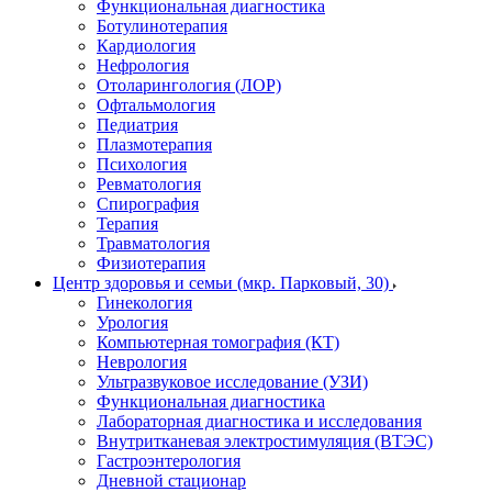
Функциональная диагностика
Ботулинотерапия
Кардиология
Нефрология
Отоларингология (ЛОР)
Офтальмология
Педиатрия
Плазмотерапия
Психология
Ревматология
Спирография
Терапия
Травматология
Физиотерапия
Центр здоровья и семьи (мкр. Парковый, 30)
Гинекология
Урология
Компьютерная томография (КТ)
Неврология
Ультразвуковое исследование (УЗИ)
Функциональная диагностика
Лабораторная диагностика и исследования
Внутритканевая электростимуляция (ВТЭС)
Гастроэнтерология
Дневной стационар