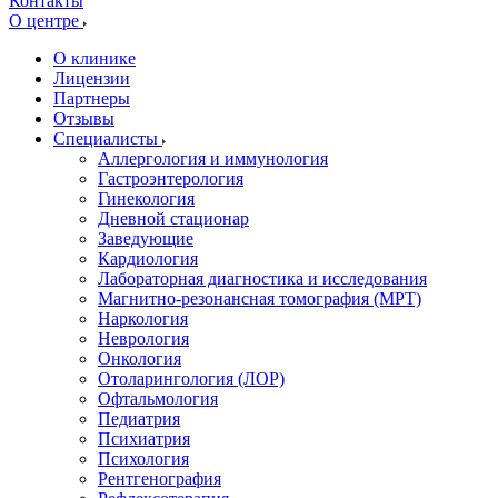
Контакты
О центре
О клинике
Лицензии
Партнеры
Отзывы
Специалисты
Аллергология и иммунология
Гастроэнтерология
Гинекология
Дневной стационар
Заведующие
Кардиология
Лабораторная диагностика и исследования
Магнитно-резонансная томография (МРТ)
Наркология
Неврология
Онкология
Отоларингология (ЛОР)
Офтальмология
Педиатрия
Психиатрия
Психология
Рентгенография