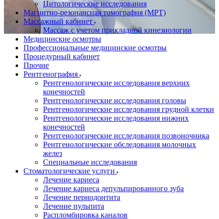
Цитологические исследования
Магнитно-резонансная томография (МРТ)
Массажный кабинет
Массаж с учетом прикладной кинезиологии
Медицинские осмотры
Профессиональные медицинские осмотры
Процедурный кабинет
Прочие
Рентгенография
Рентгенологические исследования верхних
конечностей
Рентгенологические исследования головы
Рентгенологические исследования грудной клетки
Рентгенологические исследования нижних
конечностей
Рентгенологические исследования позвоночника
Рентгенологические обследования молочных
желез
Специальные исследования
Стоматологические услуги
Лечение кариеса
Лечение кариеса депульпированного зуба
Лечение периодонтита
Лечение пульпита
Распломбировка каналов