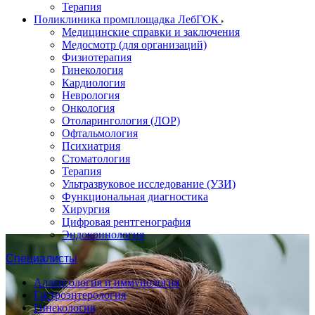
Терапия
Поликлиника промплощадка ЛебГОК
Медицинские справки и заключения
Медосмотр (для организаций)
Физиотерапия
Гинекология
Кардиология
Неврология
Онкология
Отоларингология (ЛОР)
Офтальмология
Психиатрия
Стоматология
Терапия
Ультразвуковое исследование (УЗИ)
Функциональная диагностика
Хирургия
Цифровая рентгенография
Эндокринология
Специалисты
Аллергология и иммунология
Гастроэнтерология
Гинекология