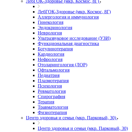
ЛебГОК-Здоровье (мкр. Космос, 8Г)
ЛебГОК-Здоровье (мкр. Космос, 8Г)
Аллергология и иммунология
Гинекология
Эндокринология
Неврология
Ультразвуковое исследование (УЗИ)
Функциональная диагностика
Ботулинотерапия
Кардиология
Нефрология
Отоларингология (ЛОР)
Офтальмология
Педиатрия
Плазмотерапия
Психология
Ревматология
Спирография
Терапия
Травматология
Физиотерапия
Центр здоровья и семьи (мкр. Парковый, 30)
Центр здоровья и семьи (мкр. Парковый, 30)