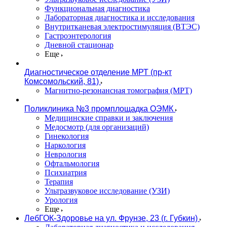
Функциональная диагностика
Лабораторная диагностика и исследования
Внутритканевая электростимуляция (ВТЭС)
Гастроэнтерология
Дневной стационар
Еще
Диагностическое отделение МРТ (пр-кт
Комсомольский, 81)
Магнитно-резонансная томография (МРТ)
Поликлиника №3 промплощадка ОЭМК
Медицинские справки и заключения
Медосмотр (для организаций)
Гинекология
Наркология
Неврология
Офтальмология
Психиатрия
Терапия
Ультразвуковое исследование (УЗИ)
Урология
Еще
ЛебГОК-Здоровье на ул. Фрунзе, 23 (г. Губкин)