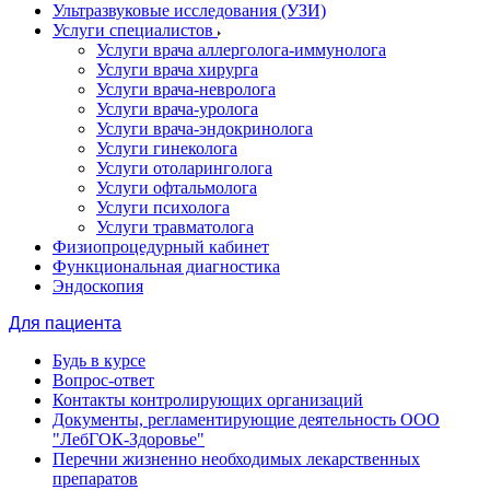
Ультразвуковые исследования (УЗИ)
Услуги специалистов
Услуги врача аллерголога-иммунолога
Услуги врача хирурга
Услуги врача-невролога
Услуги врача-уролога
Услуги врача-эндокринолога
Услуги гинеколога
Услуги отоларинголога
Услуги офтальмолога
Услуги психолога
Услуги травматолога
Физиопроцедурный кабинет
Функциональная диагностика
Эндоскопия
Для пациента
Будь в курсе
Вопрос-ответ
Контакты контролирующих организаций
Документы, регламентирующие деятельность ООО
"ЛебГОК-Здоровье"
Перечни жизненно необходимых лекарственных
препаратов