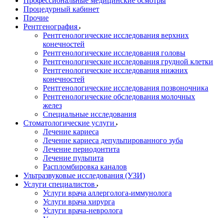
Профессиональные медицинские осмотры
Процедурный кабинет
Прочие
Рентгенография
Рентгенологические исследования верхних
конечностей
Рентгенологические исследования головы
Рентгенологические исследования грудной клетки
Рентгенологические исследования нижних
конечностей
Рентгенологические исследования позвоночника
Рентгенологические обследования молочных
желез
Специальные исследования
Стоматологические услуги
Лечение кариеса
Лечение кариеса депульпированного зуба
Лечение периодонтита
Лечение пульпита
Распломбировка каналов
Ультразвуковые исследования (УЗИ)
Услуги специалистов
Услуги врача аллерголога-иммунолога
Услуги врача хирурга
Услуги врача-невролога