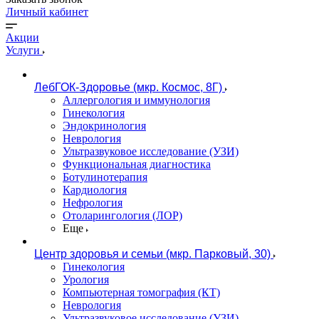
Личный кабинет
Акции
Услуги
ЛебГОК-Здоровье (мкр. Космос, 8Г)
Аллергология и иммунология
Гинекология
Эндокринология
Неврология
Ультразвуковое исследование (УЗИ)
Функциональная диагностика
Ботулинотерапия
Кардиология
Нефрология
Отоларингология (ЛОР)
Еще
Центр здоровья и семьи (мкр. Парковый, 30)
Гинекология
Урология
Компьютерная томография (КТ)
Неврология
Ультразвуковое исследование (УЗИ)