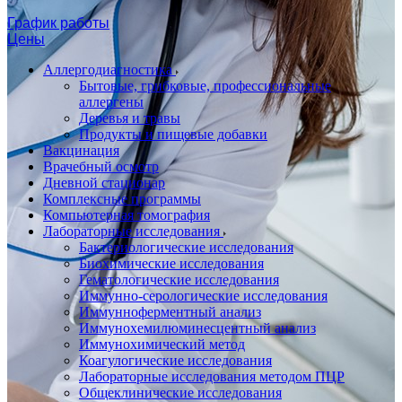
График работы
Цены
Аллергодиагностика
Бытовые, грибковые, профессиональные
аллергены
Деревья и травы
Продукты и пищевые добавки
Вакцинация
Врачебный осмотр
Дневной стационар
Комплексные программы
Компьютерная томография
Лабораторные исследования
Бактериологические исследования
Биохимические исследования
Гематологические исследования
Иммунно-серологические исследования
Иммунноферментный анализ
Иммунохемилюминесцентный анализ
Иммунохимический метод
Коагулогические исследования
Лабораторные исследования методом ПЦР
Общеклинические исследования