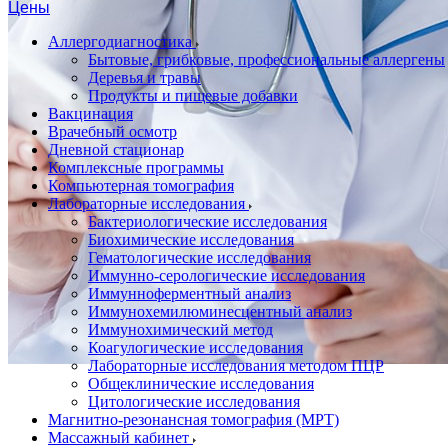
Цены
Аллергодиагностика
Бытовые, грибковые, профессиональные аллергены
Деревья и травы
Продукты и пищевые добавки
Вакцинация
Врачебный осмотр
Дневной стационар
Комплексные программы
Компьютерная томография
Лабораторные исследования
Бактериологические исследования
Биохимические исследования
Гематологические исследования
Иммунно-серологические исследования
Иммунноферментный анализ
Иммунохемилюминесцентный анализ
Иммунохимический метод
Коагулогические исследования
Лабораторные исследования методом ПЦР
Общеклинические исследования
Цитологические исследования
Магнитно-резонансная томография (МРТ)
Массажный кабинет