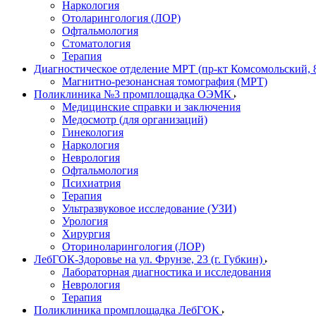
Наркология
Отоларингология (ЛОР)
Офтальмология
Стоматология
Терапия
Диагностическое отделение МРТ (пр-кт Комсомольский, 
Магнитно-резонансная томография (МРТ)
Поликлиника №3 промплощадка ОЭМК
Медицинские справки и заключения
Медосмотр (для организаций)
Гинекология
Наркология
Неврология
Офтальмология
Психиатрия
Терапия
Ультразвуковое исследование (УЗИ)
Урология
Хирургия
Оториноларингология (ЛОР)
ЛебГОК-Здоровье на ул. Фрунзе, 23 (г. Губкин)
Лабораторная диагностика и исследования
Неврология
Терапия
Поликлиника промплощадка ЛебГОК