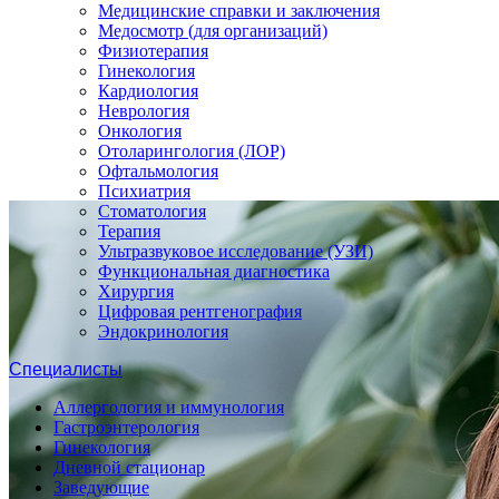
Медицинские справки и заключения
Медосмотр (для организаций)
Физиотерапия
Гинекология
Кардиология
Неврология
Онкология
Отоларингология (ЛОР)
Офтальмология
Психиатрия
Стоматология
Терапия
Ультразвуковое исследование (УЗИ)
Функциональная диагностика
Хирургия
Цифровая рентгенография
Эндокринология
Специалисты
Аллергология и иммунология
Гастроэнтерология
Гинекология
Дневной стационар
Заведующие