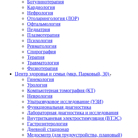
Ботулинотерапия
Кардиология
Нефрология
Отоларингология (ЛОР)
Офтальмология
Педиатрия
Плазмотерапия
Психология
Ревматология
Спирография
Терапия
Травматология
Физиотерапия
Центр здоровья и семьи (мкр. Парковый, 30)
Гинекология
Урология
Компьютерная томография (КТ)
Неврология
Ультразвуковое исследование (УЗИ)
Функциональная диагностика
Лабораторная диагностика и исследования
Внутритканевая электростимуляция (ВТЭС)
Гастроэнтерология
Дневной стационар
Медосмотр (для трудоустройства, плановый)