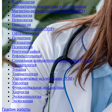
Кардиология
Лабораторная диагностика и исследования
Магнитно-резонансная томография (МРТ)
Наркология
Неврология
Онкология
Отоларингология (ЛОР)
Офтальмология
Педиатрия
Психиатрия
Психология
Рентгенография
Рефлексотерапия
Спиральная компьютерная томография (СКТ)
Стоматология
Терапия
Травматология
Ультразвуковое исследование (УЗИ)
Урология
Функциональная диагностика
Хирургия
Эндокринология
Эндоскопия
График работы