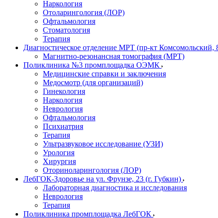
Наркология
Отоларингология (ЛОР)
Офтальмология
Стоматология
Терапия
Диагностическое отделение МРТ (пр-кт Комсомольский, 
Магнитно-резонансная томография (МРТ)
Поликлиника №3 промплощадка ОЭМК
Медицинские справки и заключения
Медосмотр (для организаций)
Гинекология
Наркология
Неврология
Офтальмология
Психиатрия
Терапия
Ультразвуковое исследование (УЗИ)
Урология
Хирургия
Оториноларингология (ЛОР)
ЛебГОК-Здоровье на ул. Фрунзе, 23 (г. Губкин)
Лабораторная диагностика и исследования
Неврология
Терапия
Поликлиника промплощадка ЛебГОК