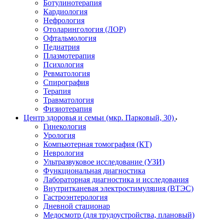
Ботулинотерапия
Кардиология
Нефрология
Отоларингология (ЛОР)
Офтальмология
Педиатрия
Плазмотерапия
Психология
Ревматология
Спирография
Терапия
Травматология
Физиотерапия
Центр здоровья и семьи (мкр. Парковый, 30)
Гинекология
Урология
Компьютерная томография (КТ)
Неврология
Ультразвуковое исследование (УЗИ)
Функциональная диагностика
Лабораторная диагностика и исследования
Внутритканевая электростимуляция (ВТЭС)
Гастроэнтерология
Дневной стационар
Медосмотр (для трудоустройства, плановый)