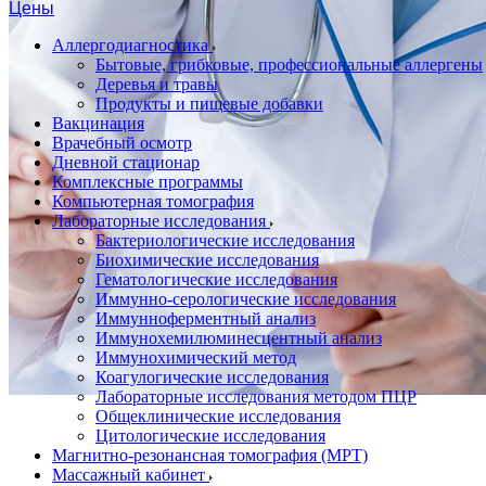
Цены
Аллергодиагностика
Бытовые, грибковые, профессиональные аллергены
Деревья и травы
Продукты и пищевые добавки
Вакцинация
Врачебный осмотр
Дневной стационар
Комплексные программы
Компьютерная томография
Лабораторные исследования
Бактериологические исследования
Биохимические исследования
Гематологические исследования
Иммунно-серологические исследования
Иммунноферментный анализ
Иммунохемилюминесцентный анализ
Иммунохимический метод
Коагулогические исследования
Лабораторные исследования методом ПЦР
Общеклинические исследования
Цитологические исследования
Магнитно-резонансная томография (МРТ)
Массажный кабинет