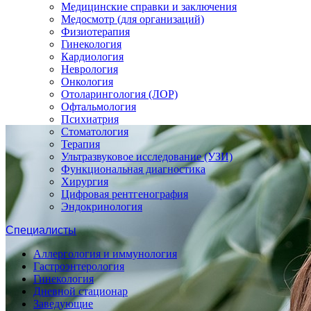
Медицинские справки и заключения
Медосмотр (для организаций)
Физиотерапия
Гинекология
Кардиология
Неврология
Онкология
Отоларингология (ЛОР)
Офтальмология
Психиатрия
Стоматология
Терапия
Ультразвуковое исследование (УЗИ)
Функциональная диагностика
Хирургия
Цифровая рентгенография
Эндокринология
Специалисты
Аллергология и иммунология
Гастроэнтерология
Гинекология
Дневной стационар
Заведующие