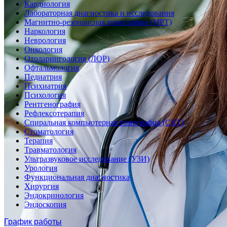
Кардиология
Лабораторная диагностика и исследования
Магнитно-резонансная томография (МРТ)
Наркология
Неврология
Онкология
Отоларингология (ЛОР)
Офтальмология
Педиатрия
Психиатрия
Психология
Рентгенография
Рефлексотерапия
Спиральная компьютерная томография (СКТ)
Стоматология
Терапия
Травматология
Ультразвуковое исследование (УЗИ)
Урология
Функциональная диагностика
Хирургия
Эндокринология
Эндоскопия
График работы