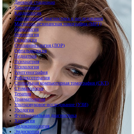
Дневной стационар
Заведующие
Кардиология
Лабораторная диагностика и исследования
Магнитно-резонансная томография (МРТ)
Наркология
Неврология
Онкология
Отоларингология (ЛОР)
Офтальмология
Педиатрия
Психиатрия
Психология
Рентгенография
Рефлексотерапия
Спиральная компьютерная томография (СКТ)
Стоматология
Терапия
Травматология
Ультразвуковое исследование (УЗИ)
Урология
Функциональная диагностика
Хирургия
Эндокринология
Эндоскопия