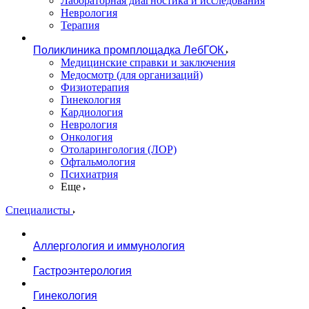
Лабораторная диагностика и исследования
Неврология
Терапия
Поликлиника промплощадка ЛебГОК
Медицинские справки и заключения
Медосмотр (для организаций)
Физиотерапия
Гинекология
Кардиология
Неврология
Онкология
Отоларингология (ЛОР)
Офтальмология
Психиатрия
Еще
Специалисты
Аллергология и иммунология
Гастроэнтерология
Гинекология