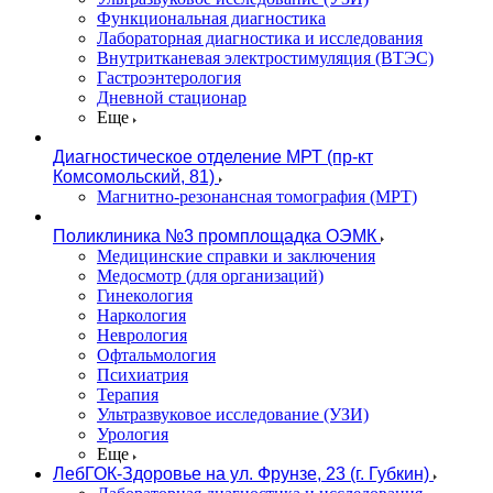
Функциональная диагностика
Лабораторная диагностика и исследования
Внутритканевая электростимуляция (ВТЭС)
Гастроэнтерология
Дневной стационар
Еще
Диагностическое отделение МРТ (пр-кт
Комсомольский, 81)
Магнитно-резонансная томография (МРТ)
Поликлиника №3 промплощадка ОЭМК
Медицинские справки и заключения
Медосмотр (для организаций)
Гинекология
Наркология
Неврология
Офтальмология
Психиатрия
Терапия
Ультразвуковое исследование (УЗИ)
Урология
Еще
ЛебГОК-Здоровье на ул. Фрунзе, 23 (г. Губкин)