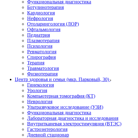
Функциональная диагностика
Ботулинотерапия
Кардиология
Нефрология
Отоларингология (ЛОР)
Офтальмология
Педиатрия
Плазмотерапия
Психология
Ревматология
Спирография
Терапия
Травматология
Физиотерапия
Центр здоровья и семьи (мкр. Парковый, 30)
Гинекология
Урология
Компьютерная томография (КТ)
Неврология
Ультразвуковое исследование (УЗИ)
Функциональная диагностика
Лабораторная диагностика и исследования
Внутритканевая электростимуляция (ВТЭС)
Гастроэнтерология
Дневной стационар