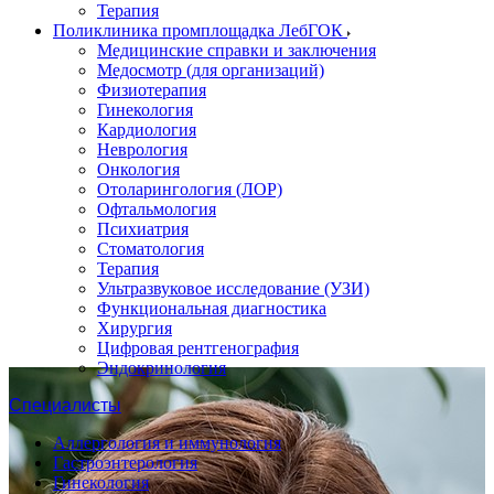
Терапия
Поликлиника промплощадка ЛебГОК
Медицинские справки и заключения
Медосмотр (для организаций)
Физиотерапия
Гинекология
Кардиология
Неврология
Онкология
Отоларингология (ЛОР)
Офтальмология
Психиатрия
Стоматология
Терапия
Ультразвуковое исследование (УЗИ)
Функциональная диагностика
Хирургия
Цифровая рентгенография
Эндокринология
Специалисты
Аллергология и иммунология
Гастроэнтерология
Гинекология