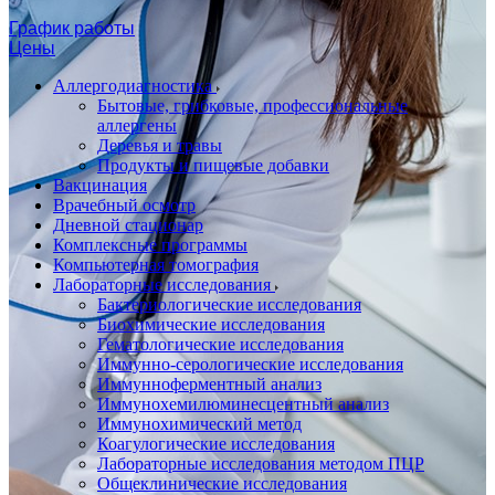
График работы
Цены
Аллергодиагностика
Бытовые, грибковые, профессиональные
аллергены
Деревья и травы
Продукты и пищевые добавки
Вакцинация
Врачебный осмотр
Дневной стационар
Комплексные программы
Компьютерная томография
Лабораторные исследования
Бактериологические исследования
Биохимические исследования
Гематологические исследования
Иммунно-серологические исследования
Иммунноферментный анализ
Иммунохемилюминесцентный анализ
Иммунохимический метод
Коагулогические исследования
Лабораторные исследования методом ПЦР
Общеклинические исследования