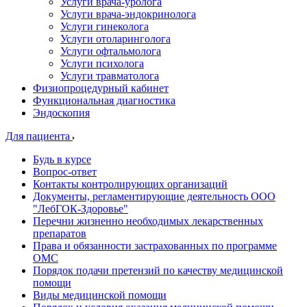
Услуги врача-уролога
Услуги врача-эндокринолога
Услуги гинеколога
Услуги отоларинголога
Услуги офтальмолога
Услуги психолога
Услуги травматолога
Физиопроцедурный кабинет
Функциональная диагностика
Эндоскопия
Для пациента
Будь в курсе
Вопрос-ответ
Контакты контролирующих организаций
Документы, регламентирующие деятельность ООО
"ЛебГОК-Здоровье"
Перечни жизненно необходимых лекарственных
препаратов
Права и обязанности застрахованных по программе
ОМС
Порядок подачи претензий по качеству медицинской
помощи
Виды медицинской помощи