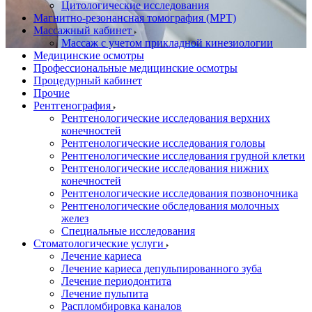
Цитологические исследования
Магнитно-резонансная томография (МРТ)
Массажный кабинет
Массаж с учетом прикладной кинезиологии
Медицинские осмотры
Профессиональные медицинские осмотры
Процедурный кабинет
Прочие
Рентгенография
Рентгенологические исследования верхних
конечностей
Рентгенологические исследования головы
Рентгенологические исследования грудной клетки
Рентгенологические исследования нижних
конечностей
Рентгенологические исследования позвоночника
Рентгенологические обследования молочных
желез
Специальные исследования
Стоматологические услуги
Лечение кариеса
Лечение кариеса депульпированного зуба
Лечение периодонтита
Лечение пульпита
Распломбировка каналов