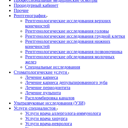
Профессиональные медицинские осмотры
Процедурный кабинет
Прочие
Рентгенография
Рентгенологические исследования верхних
конечностей
Рентгенологические исследования головы
Рентгенологические исследования грудной клетки
Рентгенологические исследования нижних
конечностей
Рентгенологические исследования позвоночника
Рентгенологические обследования молочных
желез
Специальные исследования
Стоматологические услуги
Лечение кариеса
Лечение кариеса депульпированного зуба
Лечение периодонтита
Лечение пульпита
Распломбировка каналов
Ультразвуковые исследования (УЗИ)
Услуги специалистов
Услуги врача аллерголога-иммунолога
Услуги врача хирурга
Услуги врача-невролога