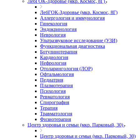
ЛебГОК-Здоровье (мкр. Космос, 8Г)
ЛебГОК-Здоровье (мкр. Космос, 8Г)
Аллергология и иммунология
Гинекология
Эндокринология
Неврология
Ультразвуковое исследование (УЗИ)
Функциональная диагностика
Ботулинотерапия
Кардиология
Нефрология
Отоларингология (ЛОР)
Офтальмология
Педиатрия
Плазмотерапия
Психология
Ревматология
Спирография
Терапия
Травматология
Физиотерапия
Центр здоровья и семьи (мкр. Парковый, 30)
Центр здоровья и семьи (мкр. Парковый, 30)