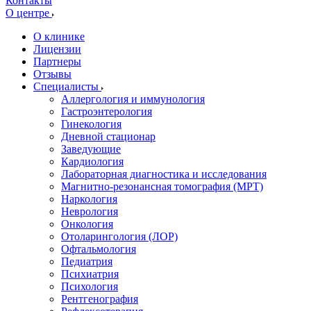
Контакты
О центре
О клинике
Лицензии
Партнеры
Отзывы
Специалисты
Аллергология и иммунология
Гастроэнтерология
Гинекология
Дневной стационар
Заведующие
Кардиология
Лабораторная диагностика и исследования
Магнитно-резонансная томография (МРТ)
Наркология
Неврология
Онкология
Отоларингология (ЛОР)
Офтальмология
Педиатрия
Психиатрия
Психология
Рентгенография