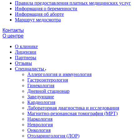
Правила предоставления платных медицинских услуг
Информация о беременности
Информация об аборте
Маршрут медосмотра
Контакты
О центре
О клинике
Лицензии
Партнеры
Отзывы
Специалисты
Аллергология и иммунология
Гастроэнтерология
Гинекология
Дневной стационар
Заведующие
Кардиология
Лабораторная диагностика и исследования
Магнитно-резонансная томография (МРТ)
Наркология
Неврология
Онкология
Отоларингология (ЛОР)