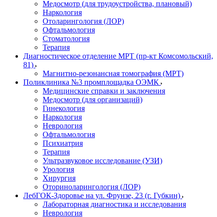
Медосмотр (для трудоустройства, плановый)
Наркология
Отоларингология (ЛОР)
Офтальмология
Стоматология
Терапия
Диагностическое отделение МРТ (пр-кт Комсомольский,
81)
Магнитно-резонансная томография (МРТ)
Поликлиника №3 промплощадка ОЭМК
Медицинские справки и заключения
Медосмотр (для организаций)
Гинекология
Наркология
Неврология
Офтальмология
Психиатрия
Терапия
Ультразвуковое исследование (УЗИ)
Урология
Хирургия
Оториноларингология (ЛОР)
ЛебГОК-Здоровье на ул. Фрунзе, 23 (г. Губкин)
Лабораторная диагностика и исследования
Неврология