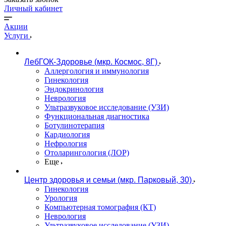
Личный кабинет
Акции
Услуги
ЛебГОК-Здоровье (мкр. Космос, 8Г)
Аллергология и иммунология
Гинекология
Эндокринология
Неврология
Ультразвуковое исследование (УЗИ)
Функциональная диагностика
Ботулинотерапия
Кардиология
Нефрология
Отоларингология (ЛОР)
Еще
Центр здоровья и семьи (мкр. Парковый, 30)
Гинекология
Урология
Компьютерная томография (КТ)
Неврология
Ультразвуковое исследование (УЗИ)