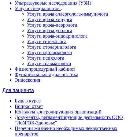
Ультразвуковые исследования (УЗИ)
Услуги специалистов
Услуги врача аллерголога-иммунолога
Услуги врача хирурга
Услуги врача-невролога
Услуги врача-уролога
Услуги врача-эндокринолога
Услуги гинеколога
Услуги отоларинголога
Услуги офтальмолога
Услуги психолога
Услуги травматолога
Физиопроцедурный кабинет
Функциональная диагностика
Эндоскопия
Для пациента
Будь в курсе
Вопрос-ответ
Контакты контролирующих организаций
Документы, регламентирующие деятельность ООО
"ЛебГОК-Здоровье"
Перечни жизненно необходимых лекарственных
препаратов