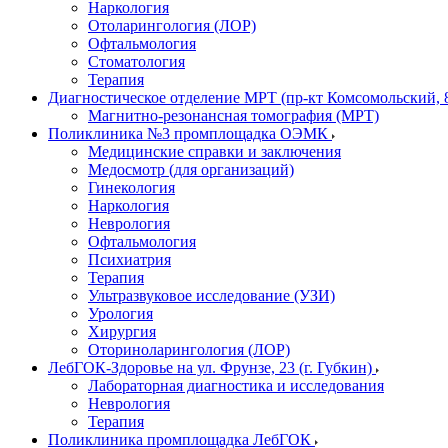
Наркология
Отоларингология (ЛОР)
Офтальмология
Стоматология
Терапия
Диагностическое отделение МРТ (пр-кт Комсомольский, 
Магнитно-резонансная томография (МРТ)
Поликлиника №3 промплощадка ОЭМК
Медицинские справки и заключения
Медосмотр (для организаций)
Гинекология
Наркология
Неврология
Офтальмология
Психиатрия
Терапия
Ультразвуковое исследование (УЗИ)
Урология
Хирургия
Оториноларингология (ЛОР)
ЛебГОК-Здоровье на ул. Фрунзе, 23 (г. Губкин)
Лабораторная диагностика и исследования
Неврология
Терапия
Поликлиника промплощадка ЛебГОК