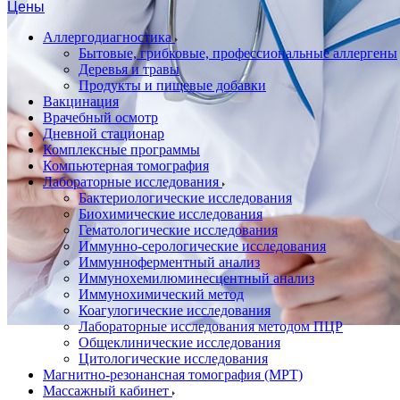
Цены
Аллергодиагностика
Бытовые, грибковые, профессиональные аллергены
Деревья и травы
Продукты и пищевые добавки
Вакцинация
Врачебный осмотр
Дневной стационар
Комплексные программы
Компьютерная томография
Лабораторные исследования
Бактериологические исследования
Биохимические исследования
Гематологические исследования
Иммунно-серологические исследования
Иммунноферментный анализ
Иммунохемилюминесцентный анализ
Иммунохимический метод
Коагулогические исследования
Лабораторные исследования методом ПЦР
Общеклинические исследования
Цитологические исследования
Магнитно-резонансная томография (МРТ)
Массажный кабинет