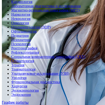
Кардиология
Лабораторная диагностика и исследования
Магнитно-резонансная томография (МРТ)
Наркология
Неврология
Онкология
Отоларингология (ЛОР)
Офтальмология
Педиатрия
Психиатрия
Психология
Рентгенография
Рефлексотерапия
Спиральная компьютерная томография (СКТ)
Стоматология
Терапия
Травматология
Ультразвуковое исследование (УЗИ)
Урология
Функциональная диагностика
Хирургия
Эндокринология
Эндоскопия
График работы