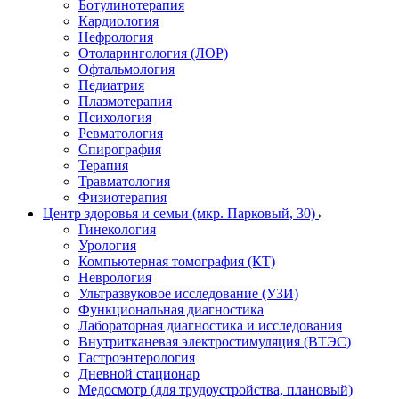
Ботулинотерапия
Кардиология
Нефрология
Отоларингология (ЛОР)
Офтальмология
Педиатрия
Плазмотерапия
Психология
Ревматология
Спирография
Терапия
Травматология
Физиотерапия
Центр здоровья и семьи (мкр. Парковый, 30)
Гинекология
Урология
Компьютерная томография (КТ)
Неврология
Ультразвуковое исследование (УЗИ)
Функциональная диагностика
Лабораторная диагностика и исследования
Внутритканевая электростимуляция (ВТЭС)
Гастроэнтерология
Дневной стационар
Медосмотр (для трудоустройства, плановый)