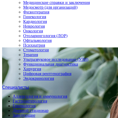
Медицинские справки и заключения
Медосмотр (для организаций)
Физиотерапия
Гинекология
Кардиология
Неврология
Онкология
Отоларингология (ЛОР)
Офтальмология
Психиатрия
Стоматология
Терапия
Ультразвуковое исследование (УЗИ)
Функциональная диагностика
Хирургия
Цифровая рентгенография
Эндокринология
Специалисты
Аллергология и иммунология
Гастроэнтерология
Гинекология
Дневной стационар
Заведующие