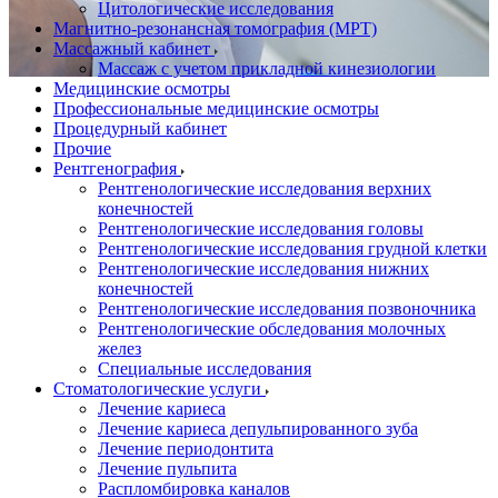
Цитологические исследования
Магнитно-резонансная томография (МРТ)
Массажный кабинет
Массаж с учетом прикладной кинезиологии
Медицинские осмотры
Профессиональные медицинские осмотры
Процедурный кабинет
Прочие
Рентгенография
Рентгенологические исследования верхних
конечностей
Рентгенологические исследования головы
Рентгенологические исследования грудной клетки
Рентгенологические исследования нижних
конечностей
Рентгенологические исследования позвоночника
Рентгенологические обследования молочных
желез
Специальные исследования
Стоматологические услуги
Лечение кариеса
Лечение кариеса депульпированного зуба
Лечение периодонтита
Лечение пульпита
Распломбировка каналов