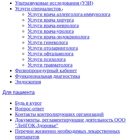
Ультразвуковые исследования (УЗИ)
Услуги специалистов
Услуги врача аллерголога-иммунолога
Услуги врача хирурга
Услуги врача-невролога
Услуги врача-уролога
Услуги врача-эндокринолога
Услуги гинеколога
Услуги отоларинголога
Услуги офтальмолога
Услуги психолога
Услуги травматолога
Физиопроцедурный кабинет
Функциональная диагностика
Эндоскопия
Для пациента
Будь в курсе
Вопрос-ответ
Контакты контролирующих организаций
Документы, регламентирующие деятельность ООО
"ЛебГОК-Здоровье"
Перечни жизненно необходимых лекарственных
препаратов