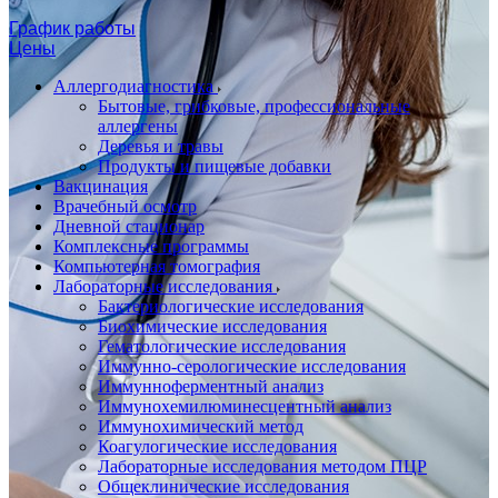
График работы
Цены
Аллергодиагностика
Бытовые, грибковые, профессиональные
аллергены
Деревья и травы
Продукты и пищевые добавки
Вакцинация
Врачебный осмотр
Дневной стационар
Комплексные программы
Компьютерная томография
Лабораторные исследования
Бактериологические исследования
Биохимические исследования
Гематологические исследования
Иммунно-серологические исследования
Иммунноферментный анализ
Иммунохемилюминесцентный анализ
Иммунохимический метод
Коагулогические исследования
Лабораторные исследования методом ПЦР
Общеклинические исследования