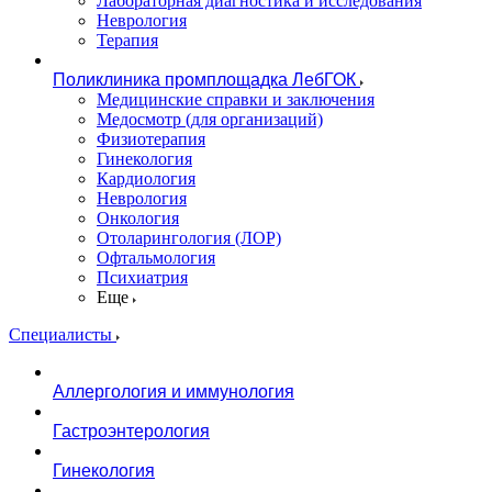
Лабораторная диагностика и исследования
Неврология
Терапия
Поликлиника промплощадка ЛебГОК
Медицинские справки и заключения
Медосмотр (для организаций)
Физиотерапия
Гинекология
Кардиология
Неврология
Онкология
Отоларингология (ЛОР)
Офтальмология
Психиатрия
Еще
Специалисты
Аллергология и иммунология
Гастроэнтерология
Гинекология