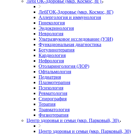
ЛебГОК-Здоровье (мкр. Космос, 8Г)
ЛебГОК-Здоровье (мкр. Космос, 8Г)
Аллергология и иммунология
Гинекология
Эндокринология
Неврология
Ультразвуковое исследование (УЗИ)
Функциональная диагностика
Ботулинотерапия
Кардиология
Нефрология
Отоларингология (ЛОР)
Офтальмология
Педиатрия
Плазмотерапия
Психология
Ревматология
Спирография
Терапия
Травматология
Физиотерапия
Центр здоровья и семьи (мкр. Парковый, 30)
Центр здоровья и семьи (мкр. Парковый, 30)