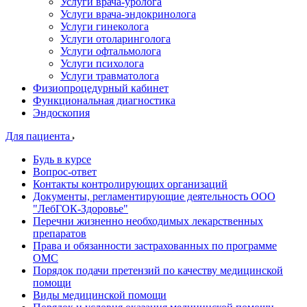
Услуги врача-уролога
Услуги врача-эндокринолога
Услуги гинеколога
Услуги отоларинголога
Услуги офтальмолога
Услуги психолога
Услуги травматолога
Физиопроцедурный кабинет
Функциональная диагностика
Эндоскопия
Для пациента
Будь в курсе
Вопрос-ответ
Контакты контролирующих организаций
Документы, регламентирующие деятельность ООО
"ЛебГОК-Здоровье"
Перечни жизненно необходимых лекарственных
препаратов
Права и обязанности застрахованных по программе
ОМС
Порядок подачи претензий по качеству медицинской
помощи
Виды медицинской помощи