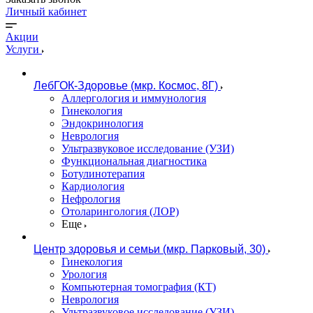
Личный кабинет
Акции
Услуги
ЛебГОК-Здоровье (мкр. Космос, 8Г)
Аллергология и иммунология
Гинекология
Эндокринология
Неврология
Ультразвуковое исследование (УЗИ)
Функциональная диагностика
Ботулинотерапия
Кардиология
Нефрология
Отоларингология (ЛОР)
Еще
Центр здоровья и семьи (мкр. Парковый, 30)
Гинекология
Урология
Компьютерная томография (КТ)
Неврология
Ультразвуковое исследование (УЗИ)