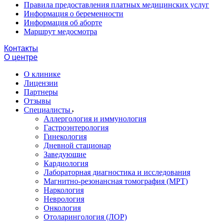
Правила предоставления платных медицинских услуг
Информация о беременности
Информация об аборте
Маршрут медосмотра
Контакты
О центре
О клинике
Лицензии
Партнеры
Отзывы
Специалисты
Аллергология и иммунология
Гастроэнтерология
Гинекология
Дневной стационар
Заведующие
Кардиология
Лабораторная диагностика и исследования
Магнитно-резонансная томография (МРТ)
Наркология
Неврология
Онкология
Отоларингология (ЛОР)