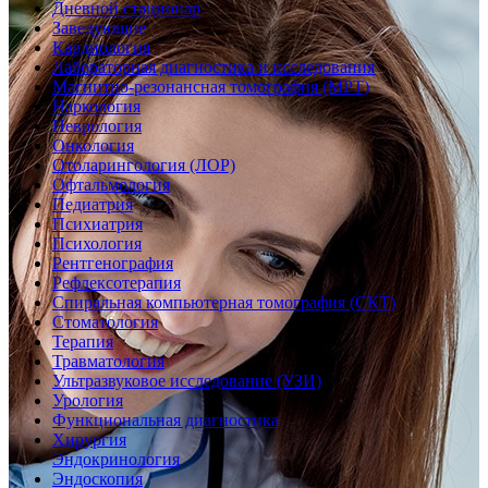
Дневной стационар
Заведующие
Кардиология
Лабораторная диагностика и исследования
Магнитно-резонансная томография (МРТ)
Наркология
Неврология
Онкология
Отоларингология (ЛОР)
Офтальмология
Педиатрия
Психиатрия
Психология
Рентгенография
Рефлексотерапия
Спиральная компьютерная томография (СКТ)
Стоматология
Терапия
Травматология
Ультразвуковое исследование (УЗИ)
Урология
Функциональная диагностика
Хирургия
Эндокринология
Эндоскопия