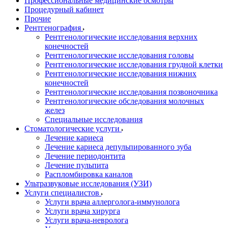
Профессиональные медицинские осмотры
Процедурный кабинет
Прочие
Рентгенография
Рентгенологические исследования верхних
конечностей
Рентгенологические исследования головы
Рентгенологические исследования грудной клетки
Рентгенологические исследования нижних
конечностей
Рентгенологические исследования позвоночника
Рентгенологические обследования молочных
желез
Специальные исследования
Стоматологические услуги
Лечение кариеса
Лечение кариеса депульпированного зуба
Лечение периодонтита
Лечение пульпита
Распломбировка каналов
Ультразвуковые исследования (УЗИ)
Услуги специалистов
Услуги врача аллерголога-иммунолога
Услуги врача хирурга
Услуги врача-невролога