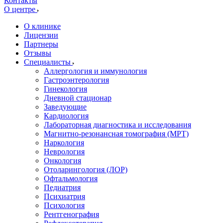
Контакты
О центре
О клинике
Лицензии
Партнеры
Отзывы
Специалисты
Аллергология и иммунология
Гастроэнтерология
Гинекология
Дневной стационар
Заведующие
Кардиология
Лабораторная диагностика и исследования
Магнитно-резонансная томография (МРТ)
Наркология
Неврология
Онкология
Отоларингология (ЛОР)
Офтальмология
Педиатрия
Психиатрия
Психология
Рентгенография