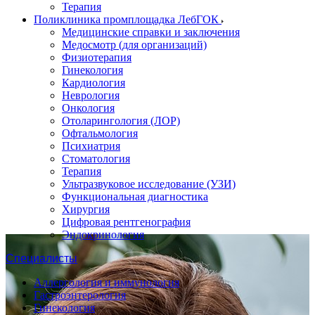
Терапия
Поликлиника промплощадка ЛебГОК
Медицинские справки и заключения
Медосмотр (для организаций)
Физиотерапия
Гинекология
Кардиология
Неврология
Онкология
Отоларингология (ЛОР)
Офтальмология
Психиатрия
Стоматология
Терапия
Ультразвуковое исследование (УЗИ)
Функциональная диагностика
Хирургия
Цифровая рентгенография
Эндокринология
Специалисты
Аллергология и иммунология
Гастроэнтерология
Гинекология