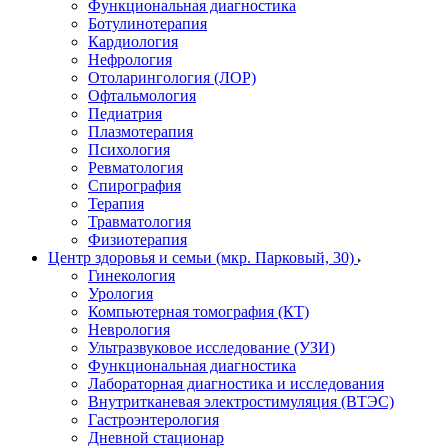
Функциональная диагностика
Ботулинотерапия
Кардиология
Нефрология
Отоларингология (ЛОР)
Офтальмология
Педиатрия
Плазмотерапия
Психология
Ревматология
Спирография
Терапия
Травматология
Физиотерапия
Центр здоровья и семьи (мкр. Парковый, 30)
Гинекология
Урология
Компьютерная томография (КТ)
Неврология
Ультразвуковое исследование (УЗИ)
Функциональная диагностика
Лабораторная диагностика и исследования
Внутритканевая электростимуляция (ВТЭС)
Гастроэнтерология
Дневной стационар