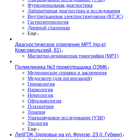
Функциональная диагностика
Лабораторная диагностика и исследования
Внутритканевая электростимуляция (ВТЭС)
Гастроэнтерология
Дневной стационар
Еще
Диагностическое отделение МРТ (пр-кт
Комсомольский, 81)
Магнитно-резонансная томография (МРТ)
Поликлиника №3 промплощадка ОЭМК
Медицинские справки и заключения
Медосмотр (для организаций)
Гинекология
Наркология
Неврология
Офтальмология
Психиатрия
Терапия
Ультразвуковое исследование (УЗИ)
Урология
Еще
ЛебГОК-Здоровье на ул. Фрунзе, 23 (г. Губкин)