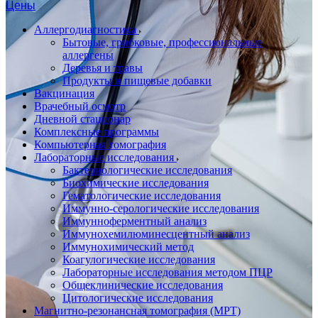
Цены
Аллергодиагностика
Бытовые, грибковые, профессиональные
аллергены
Деревья и травы
Продукты и пищевые добавки
Вакцинация
Врачебный осмотр
Дневной стационар
Комплексные программы
Компьютерная томография
Лабораторные исследования
Бактериологические исследования
Биохимические исследования
Гематологические исследования
Иммунно-серологические исследования
Иммунноферментный анализ
Иммунохемилюминесцентный анализ
Иммунохимический метод
Коагулогические исследования
Лабораторные исследования методом ПЦР
Общеклинические исследования
Цитологические исследования
Магнитно-резонансная томография (МРТ)