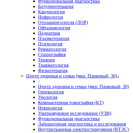
Функциональная диагностика
Ботулинотерапия
Кардиология
Нефрология
Отоларингология (ЛОР)
Офтальмология
Педиатрия
Плазмотерапия
Психология
Ревматология
Спирография
Терапия
Травматология
Физиотерапия
Центр здоровья и семьи (мкр. Парковый, 30)
Центр здоровья и семьи (мкр. Парковый, 30)
Гинекология
Урология
Компьютерная томография (КТ)
Неврология
Ультразвуковое исследование (УЗИ)
Функциональная диагностика
Лабораторная диагностика и исследования
Внутритканевая электростимуляция (ВТЭС)