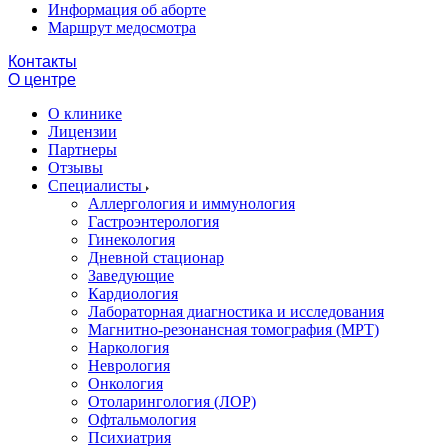
Информация об аборте
Маршрут медосмотра
Контакты
О центре
О клинике
Лицензии
Партнеры
Отзывы
Специалисты
Аллергология и иммунология
Гастроэнтерология
Гинекология
Дневной стационар
Заведующие
Кардиология
Лабораторная диагностика и исследования
Магнитно-резонансная томография (МРТ)
Наркология
Неврология
Онкология
Отоларингология (ЛОР)
Офтальмология
Психиатрия