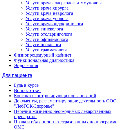
Услуги врача аллерголога-иммунолога
Услуги врача хирурга
Услуги врача-невролога
Услуги врача-уролога
Услуги врача-эндокринолога
Услуги гинеколога
Услуги отоларинголога
Услуги офтальмолога
Услуги психолога
Услуги травматолога
Физиопроцедурный кабинет
Функциональная диагностика
Эндоскопия
Для пациента
Будь в курсе
Вопрос-ответ
Контакты контролирующих организаций
Документы, регламентирующие деятельность ООО
"ЛебГОК-Здоровье"
Перечни жизненно необходимых лекарственных
препаратов
Права и обязанности застрахованных по программе
ОМС