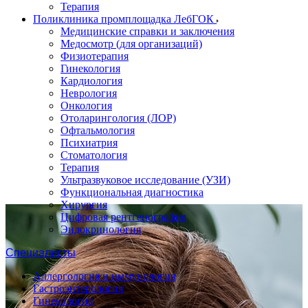
Терапия
Поликлиника промплощадка ЛебГОК
Медицинские справки и заключения
Медосмотр (для организаций)
Физиотерапия
Гинекология
Кардиология
Неврология
Онкология
Отоларингология (ЛОР)
Офтальмология
Психиатрия
Стоматология
Терапия
Ультразвуковое исследование (УЗИ)
Функциональная диагностика
Хирургия
Цифровая рентгенография
Эндокринология
Специалисты
Аллергология и иммунология
Гастроэнтерология
Гинекология