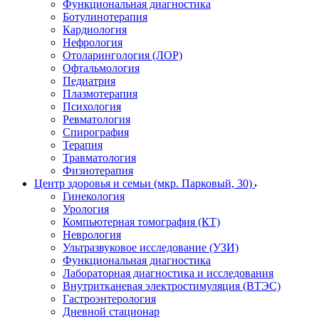
Функциональная диагностика
Ботулинотерапия
Кардиология
Нефрология
Отоларингология (ЛОР)
Офтальмология
Педиатрия
Плазмотерапия
Психология
Ревматология
Спирография
Терапия
Травматология
Физиотерапия
Центр здоровья и семьи (мкр. Парковый, 30)
Гинекология
Урология
Компьютерная томография (КТ)
Неврология
Ультразвуковое исследование (УЗИ)
Функциональная диагностика
Лабораторная диагностика и исследования
Внутритканевая электростимуляция (ВТЭС)
Гастроэнтерология
Дневной стационар