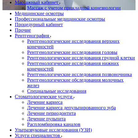
Массажный кабинет
Массаж с учетом прикладной кинезиологии
Медицинские осмотры
Профессиональные медицинские осмотры
Процедурный кабинет
Прочие
Рентгенография
Рентгенологические исследования верхних
конечностей
Рентгенологические исследования головы
Рентгенологические исследования грудной клетки
Рентгенологические исследования нижних
конечностей
Рентгенологические исследования позвоночника
Рентгенологические обследования молочных
желез
Специальные исследования
Стоматологические услуги
Лечение кариеса
Лечение кариеса депульпированного зуба
Лечение периодонтита
Лечение пульпита
Распломбировка каналов
Ультразвуковые исследования (УЗИ)
Услуги специалистов