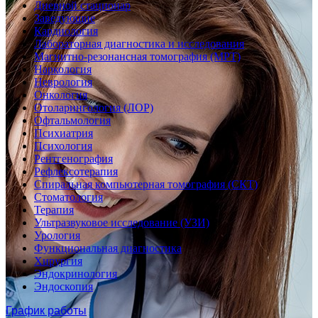
Дневной стационар
Заведующие
Кардиология
Лабораторная диагностика и исследования
Магнитно-резонансная томография (МРТ)
Наркология
Неврология
Онкология
Отоларингология (ЛОР)
Офтальмология
Психиатрия
Психология
Рентгенография
Рефлексотерапия
Спиральная компьютерная томография (СКТ)
Стоматология
Терапия
Ультразвуковое исследование (УЗИ)
Урология
Функциональная диагностика
Хирургия
Эндокринология
Эндоскопия
График работы