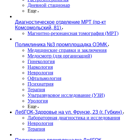
Дневной стационар
Еще
Диагностическое отделение МРТ (пр-кт
Комсомольский, 81)
Магнитно-резонансная томография (МРТ)
Поликлиника №3 промплощадка ОЭМК
Медицинские справки и заключения
Медосмотр (для организаций)
Гинекология
Наркология
Неврология
Офтальмология
Психиатрия
Терапия
Ультразвуковое исследование (УЗИ)
Урология
Еще
ЛебГОК-Здоровье на ул. Фрунзе, 23 (г. Губкин)
Лабораторная диагностика и исследования
Неврология
Терапия