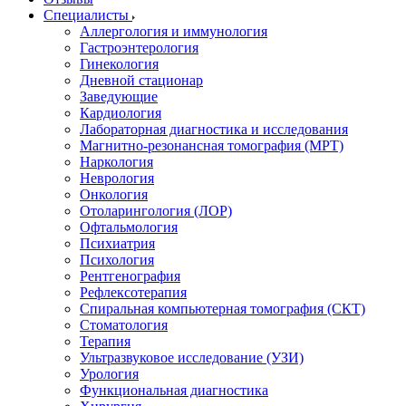
Специалисты
Аллергология и иммунология
Гастроэнтерология
Гинекология
Дневной стационар
Заведующие
Кардиология
Лабораторная диагностика и исследования
Магнитно-резонансная томография (МРТ)
Наркология
Неврология
Онкология
Отоларингология (ЛОР)
Офтальмология
Психиатрия
Психология
Рентгенография
Рефлексотерапия
Спиральная компьютерная томография (СКТ)
Стоматология
Терапия
Ультразвуковое исследование (УЗИ)
Урология
Функциональная диагностика