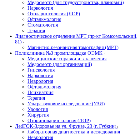
Медосмотр (для трудоустройства, плановый)
Наркология
Отоларингология (ЛОР)
Офтальмология
Стоматология
Терапия
Диагностическое отделение МРТ (пр-кт Комсомольский,
81)
Магнитно-резонансная томография (МРТ)
Поликлиника №3 промплощадка ОЭМК
Медицинские справки и заключения
Медосмотр (для организаций)
Гинекология
Наркология
Неврология
Офтальмология
Психиатрия
Терапия
Ультразвуковое исследование (УЗИ)
Урология
Хирургия
Оториноларингология (ЛОР)
ЛебГОК-Здоровье на ул. Фрунзе, 23 (г. Губкин)
Лабораторная диагностика и исследования
Неврология