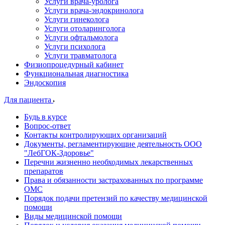
Услуги врача-уролога
Услуги врача-эндокринолога
Услуги гинеколога
Услуги отоларинголога
Услуги офтальмолога
Услуги психолога
Услуги травматолога
Физиопроцедурный кабинет
Функциональная диагностика
Эндоскопия
Для пациента
Будь в курсе
Вопрос-ответ
Контакты контролирующих организаций
Документы, регламентирующие деятельность ООО
"ЛебГОК-Здоровье"
Перечни жизненно необходимых лекарственных
препаратов
Права и обязанности застрахованных по программе
ОМС
Порядок подачи претензий по качеству медицинской
помощи
Виды медицинской помощи