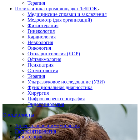
Терапия
Поликлиника промплощадка ЛебГОК
Медицинские справки и заключения
Медосмотр (для организаций)
Физиотерапия
Гинекология
Кардиология
Неврология
Онкология
Отоларингология (ЛОР)
Офтальмология
Психиатрия
Стоматология
Терапия
Ультразвуковое исследование (УЗИ)
Функциональная диагностика
Хирургия
Цифровая рентгенография
Эндокринология
Специалисты
Аллергология и иммунология
Гастроэнтерология
Гинекология