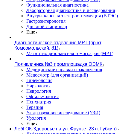
Функциональная диагностика
Лабораторная диагностика и исследования
Внутритканевая электростимуляция (ВТЭС)
Гастроэнтерология
Дневной стационар
Еще
Диагностическое отделение МРТ (пр-кт
Комсомольский, 81)
Магнитно-резонансная томография (МРТ)
Поликлиника №3 промплощадка ОЭМК
Медицинские справки и заключения
Медосмотр (для организаций)
Гинекология
Наркология
Неврология
Офтальмология
Психиатрия
Терапия
Ультразвуковое исследование (УЗИ)
Урология
Еще
ЛебГОК-Здоровье на ул. Фрунзе, 23 (г. Губкин)