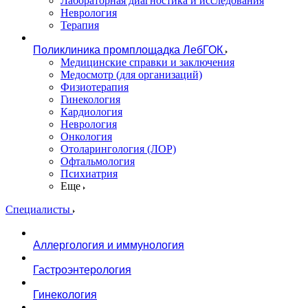
Лабораторная диагностика и исследования
Неврология
Терапия
Поликлиника промплощадка ЛебГОК
Медицинские справки и заключения
Медосмотр (для организаций)
Физиотерапия
Гинекология
Кардиология
Неврология
Онкология
Отоларингология (ЛОР)
Офтальмология
Психиатрия
Еще
Специалисты
Аллергология и иммунология
Гастроэнтерология
Гинекология