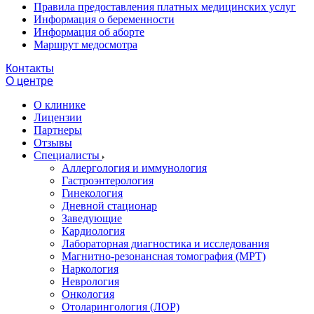
Правила предоставления платных медицинских услуг
Информация о беременности
Информация об аборте
Маршрут медосмотра
Контакты
О центре
О клинике
Лицензии
Партнеры
Отзывы
Специалисты
Аллергология и иммунология
Гастроэнтерология
Гинекология
Дневной стационар
Заведующие
Кардиология
Лабораторная диагностика и исследования
Магнитно-резонансная томография (МРТ)
Наркология
Неврология
Онкология
Отоларингология (ЛОР)