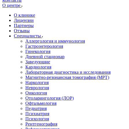
Контакты
О центре
О клинике
Лицензии
Партнеры
Отзывы
Специалисты
Аллергология и иммунология
Гастроэнтерология
Гинекология
Дневной стационар
Заведующие
Кардиология
Лабораторная диагностика и исследования
Магнитно-резонансная томография (МРТ)
Наркология
Неврология
Онкология
Отоларингология (ЛОР)
Офтальмология
Педиатрия
Психиатрия
Психология
Рентгенография