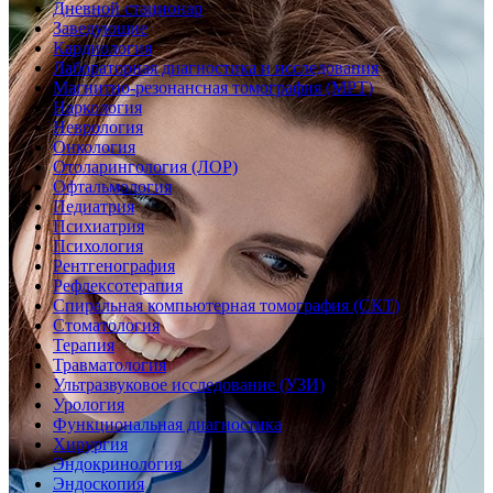
Дневной стационар
Заведующие
Кардиология
Лабораторная диагностика и исследования
Магнитно-резонансная томография (МРТ)
Наркология
Неврология
Онкология
Отоларингология (ЛОР)
Офтальмология
Педиатрия
Психиатрия
Психология
Рентгенография
Рефлексотерапия
Спиральная компьютерная томография (СКТ)
Стоматология
Терапия
Травматология
Ультразвуковое исследование (УЗИ)
Урология
Функциональная диагностика
Хирургия
Эндокринология
Эндоскопия