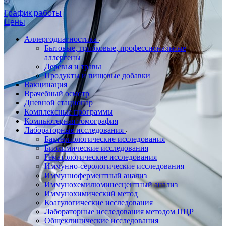
График работы
Цены
Аллергодиагностика
Бытовые, грибковые, профессиональные
аллергены
Деревья и травы
Продукты и пищевые добавки
Вакцинация
Врачебный осмотр
Дневной стационар
Комплексные программы
Компьютерная томография
Лабораторные исследования
Бактериологические исследования
Биохимические исследования
Гематологические исследования
Иммунно-серологические исследования
Иммунноферментный анализ
Иммунохемилюминесцентный анализ
Иммунохимический метод
Коагулогические исследования
Лабораторные исследования методом ПЦР
Общеклинические исследования