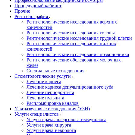
Профессиональные медицинские осмотры
Процедурный кабинет
Прочие
Рентгенография
Рентгенологические исследования верхних
конечностей
Рентгенологические исследования головы
Рентгенологические исследования грудной клетки
Рентгенологические исследования нижних
конечностей
Рентгенологические исследования позвоночника
Рентгенологические обследования молочных
желез
Специальные исследования
Стоматологические услуги
Лечение кариеса
Лечение кариеса депульпированного зуба
Лечение периодонтита
Лечение пульпита
Распломбировка каналов
Ультразвуковые исследования (УЗИ)
Услуги специалистов
Услуги врача аллерголога-иммунолога
Услуги врача хирурга
Услуги врача-невролога