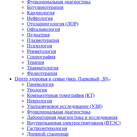
Функциональная диагностика
Ботулинотерапия
Кардиология
Нефрология
Отоларингология (ЛОР)
Офтальмология
Педиатрия
Плазмотерапия
Психология
Ревматология
Спирография
Терапия
Травматология
Физиотерапия
Центр здоровья и семьи (мкр. Парковый, 30)
Гинекология
Урология
Компьютерная томография (КТ)
Неврология
Ультразвуковое исследование (УЗИ)
Функциональная диагностика
Лабораторная диагностика и исследования
Внутритканевая электростимуляция (ВТЭС)
Гастроэнтерология
Дневной стационар