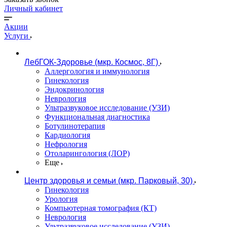
Личный кабинет
Акции
Услуги
ЛебГОК-Здоровье (мкр. Космос, 8Г)
Аллергология и иммунология
Гинекология
Эндокринология
Неврология
Ультразвуковое исследование (УЗИ)
Функциональная диагностика
Ботулинотерапия
Кардиология
Нефрология
Отоларингология (ЛОР)
Еще
Центр здоровья и семьи (мкр. Парковый, 30)
Гинекология
Урология
Компьютерная томография (КТ)
Неврология
Ультразвуковое исследование (УЗИ)