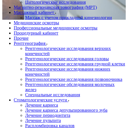
Цитологические исследования
Магнитно-резонансная томография (МРТ)
Массажный кабинет
Массаж с учетом прикладной кинезиологии
Медицинские осмотры
Профессиональные медицинские осмотры
Процедурный кабинет
Прочие
Рентгенография
Рентгенологические исследования верхних
конечностей
Рентгенологические исследования головы
Рентгенологические исследования грудной клетки
Рентгенологические исследования нижних
конечностей
Рентгенологические исследования позвоночника
Рентгенологические обследования молочных
желез
Специальные исследования
Стоматологические услуги
Лечение кариеса
Лечение кариеса депульпированного зуба
Лечение периодонтита
Лечение пульпита
Распломбировка каналов