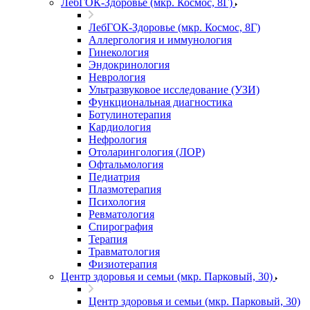
ЛебГОК-Здоровье (мкр. Космос, 8Г)
ЛебГОК-Здоровье (мкр. Космос, 8Г)
Аллергология и иммунология
Гинекология
Эндокринология
Неврология
Ультразвуковое исследование (УЗИ)
Функциональная диагностика
Ботулинотерапия
Кардиология
Нефрология
Отоларингология (ЛОР)
Офтальмология
Педиатрия
Плазмотерапия
Психология
Ревматология
Спирография
Терапия
Травматология
Физиотерапия
Центр здоровья и семьи (мкр. Парковый, 30)
Центр здоровья и семьи (мкр. Парковый, 30)