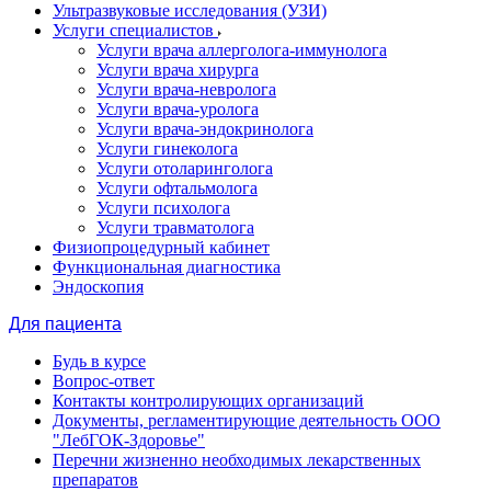
Ультразвуковые исследования (УЗИ)
Услуги специалистов
Услуги врача аллерголога-иммунолога
Услуги врача хирурга
Услуги врача-невролога
Услуги врача-уролога
Услуги врача-эндокринолога
Услуги гинеколога
Услуги отоларинголога
Услуги офтальмолога
Услуги психолога
Услуги травматолога
Физиопроцедурный кабинет
Функциональная диагностика
Эндоскопия
Для пациента
Будь в курсе
Вопрос-ответ
Контакты контролирующих организаций
Документы, регламентирующие деятельность ООО
"ЛебГОК-Здоровье"
Перечни жизненно необходимых лекарственных
препаратов