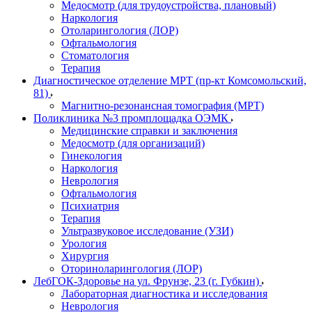
Медосмотр (для трудоустройства, плановый)
Наркология
Отоларингология (ЛОР)
Офтальмология
Стоматология
Терапия
Диагностическое отделение МРТ (пр-кт Комсомольский,
81)
Магнитно-резонансная томография (МРТ)
Поликлиника №3 промплощадка ОЭМК
Медицинские справки и заключения
Медосмотр (для организаций)
Гинекология
Наркология
Неврология
Офтальмология
Психиатрия
Терапия
Ультразвуковое исследование (УЗИ)
Урология
Хирургия
Оториноларингология (ЛОР)
ЛебГОК-Здоровье на ул. Фрунзе, 23 (г. Губкин)
Лабораторная диагностика и исследования
Неврология