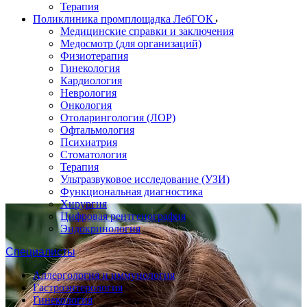
Терапия
Поликлиника промплощадка ЛебГОК
Медицинские справки и заключения
Медосмотр (для организаций)
Физиотерапия
Гинекология
Кардиология
Неврология
Онкология
Отоларингология (ЛОР)
Офтальмология
Психиатрия
Стоматология
Терапия
Ультразвуковое исследование (УЗИ)
Функциональная диагностика
Хирургия
Цифровая рентгенография
Эндокринология
Специалисты
Аллергология и иммунология
Гастроэнтерология
Гинекология