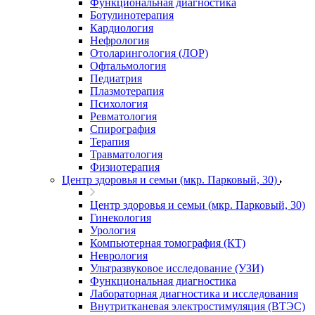
Функциональная диагностика
Ботулинотерапия
Кардиология
Нефрология
Отоларингология (ЛОР)
Офтальмология
Педиатрия
Плазмотерапия
Психология
Ревматология
Спирография
Терапия
Травматология
Физиотерапия
Центр здоровья и семьи (мкр. Парковый, 30)
Центр здоровья и семьи (мкр. Парковый, 30)
Гинекология
Урология
Компьютерная томография (КТ)
Неврология
Ультразвуковое исследование (УЗИ)
Функциональная диагностика
Лабораторная диагностика и исследования
Внутритканевая электростимуляция (ВТЭС)