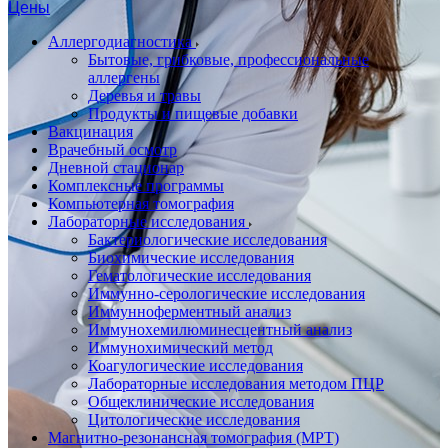
Цены
Аллергодиагностика
Бытовые, грибковые, профессиональные
аллергены
Деревья и травы
Продукты и пищевые добавки
Вакцинация
Врачебный осмотр
Дневной стационар
Комплексные программы
Компьютерная томография
Лабораторные исследования
Бактериологические исследования
Биохимические исследования
Гематологические исследования
Иммунно-серологические исследования
Иммунноферментный анализ
Иммунохемилюминесцентный анализ
Иммунохимический метод
Коагулогические исследования
Лабораторные исследования методом ПЦР
Общеклинические исследования
Цитологические исследования
Магнитно-резонансная томография (МРТ)