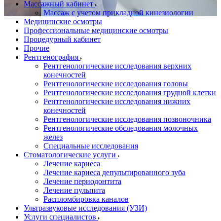
Массажный кабинет
Массаж с учетом прикладной кинезиологии
Медицинские осмотры
Профессиональные медицинские осмотры
Процедурный кабинет
Прочие
Рентгенография
Рентгенологические исследования верхних
конечностей
Рентгенологические исследования головы
Рентгенологические исследования грудной клетки
Рентгенологические исследования нижних
конечностей
Рентгенологические исследования позвоночника
Рентгенологические обследования молочных
желез
Специальные исследования
Стоматологические услуги
Лечение кариеса
Лечение кариеса депульпированного зуба
Лечение периодонтита
Лечение пульпита
Распломбировка каналов
Ультразвуковые исследования (УЗИ)
Услуги специалистов