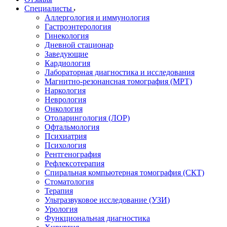
Специалисты
Аллергология и иммунология
Гастроэнтерология
Гинекология
Дневной стационар
Заведующие
Кардиология
Лабораторная диагностика и исследования
Магнитно-резонансная томография (МРТ)
Наркология
Неврология
Онкология
Отоларингология (ЛОР)
Офтальмология
Психиатрия
Психология
Рентгенография
Рефлексотерапия
Спиральная компьютерная томография (СКТ)
Стоматология
Терапия
Ультразвуковое исследование (УЗИ)
Урология
Функциональная диагностика