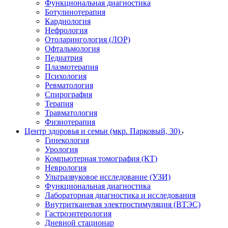
Функциональная диагностика
Ботулинотерапия
Кардиология
Нефрология
Отоларингология (ЛОР)
Офтальмология
Педиатрия
Плазмотерапия
Психология
Ревматология
Спирография
Терапия
Травматология
Физиотерапия
Центр здоровья и семьи (мкр. Парковый, 30)
Гинекология
Урология
Компьютерная томография (КТ)
Неврология
Ультразвуковое исследование (УЗИ)
Функциональная диагностика
Лабораторная диагностика и исследования
Внутритканевая электростимуляция (ВТЭС)
Гастроэнтерология
Дневной стационар