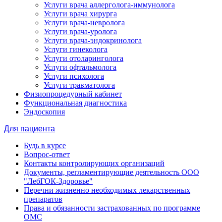
Услуги врача аллерголога-иммунолога
Услуги врача хирурга
Услуги врача-невролога
Услуги врача-уролога
Услуги врача-эндокринолога
Услуги гинеколога
Услуги отоларинголога
Услуги офтальмолога
Услуги психолога
Услуги травматолога
Физиопроцедурный кабинет
Функциональная диагностика
Эндоскопия
Для пациента
Будь в курсе
Вопрос-ответ
Контакты контролирующих организаций
Документы, регламентирующие деятельность ООО
"ЛебГОК-Здоровье"
Перечни жизненно необходимых лекарственных
препаратов
Права и обязанности застрахованных по программе
ОМС