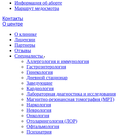
Информация об аборте
Маршрут медосмотра
Контакты
О центре
О клинике
Лицензии
Партнеры
Отзывы
Специалисты
Аллергология и иммунология
Гастроэнтерология
Гинекология
Дневной стационар
Заведующие
Кардиология
Лабораторная диагностика и исследования
Магнитно-резонансная томография (МРТ)
Наркология
Неврология
Онкология
Отоларингология (ЛОР)
Офтальмология
Психиатрия