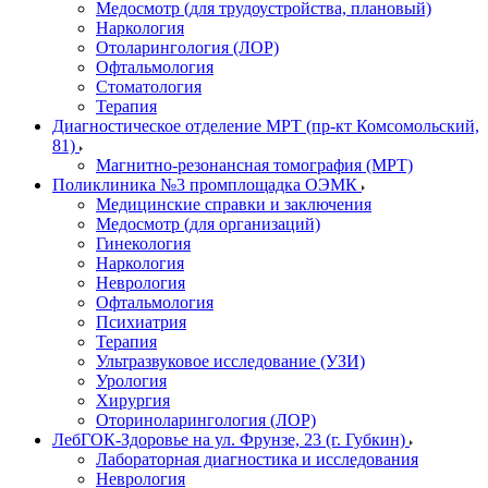
Медосмотр (для трудоустройства, плановый)
Наркология
Отоларингология (ЛОР)
Офтальмология
Стоматология
Терапия
Диагностическое отделение МРТ (пр-кт Комсомольский,
81)
Магнитно-резонансная томография (МРТ)
Поликлиника №3 промплощадка ОЭМК
Медицинские справки и заключения
Медосмотр (для организаций)
Гинекология
Наркология
Неврология
Офтальмология
Психиатрия
Терапия
Ультразвуковое исследование (УЗИ)
Урология
Хирургия
Оториноларингология (ЛОР)
ЛебГОК-Здоровье на ул. Фрунзе, 23 (г. Губкин)
Лабораторная диагностика и исследования
Неврология