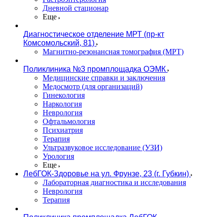
Дневной стационар
Еще
Диагностическое отделение МРТ (пр-кт
Комсомольский, 81)
Магнитно-резонансная томография (МРТ)
Поликлиника №3 промплощадка ОЭМК
Медицинские справки и заключения
Медосмотр (для организаций)
Гинекология
Наркология
Неврология
Офтальмология
Психиатрия
Терапия
Ультразвуковое исследование (УЗИ)
Урология
Еще
ЛебГОК-Здоровье на ул. Фрунзе, 23 (г. Губкин)
Лабораторная диагностика и исследования
Неврология
Терапия