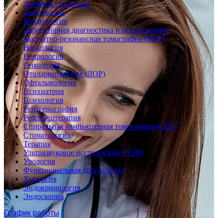
Дневной стационар
Заведующие
Кардиология
Лабораторная диагностика и исследования
Магнитно-резонансная томография (МРТ)
Наркология
Неврология
Онкология
Отоларингология (ЛОР)
Офтальмология
Психиатрия
Психология
Рентгенография
Рефлексотерапия
Спиральная компьютерная томография (СКТ)
Стоматология
Терапия
Ультразвуковое исследование (УЗИ)
Урология
Функциональная диагностика
Хирургия
Эндокринология
Эндоскопия
График работы