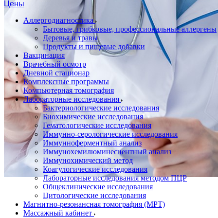
Цены
Аллергодиагностика
Бытовые, грибковые, профессиональные аллергены
Деревья и травы
Продукты и пищевые добавки
Вакцинация
Врачебный осмотр
Дневной стационар
Комплексные программы
Компьютерная томография
Лабораторные исследования
Бактериологические исследования
Биохимические исследования
Гематологические исследования
Иммунно-серологические исследования
Иммунноферментный анализ
Иммунохемилюминесцентный анализ
Иммунохимический метод
Коагулогические исследования
Лабораторные исследования методом ПЦР
Общеклинические исследования
Цитологические исследования
Магнитно-резонансная томография (МРТ)
Массажный кабинет