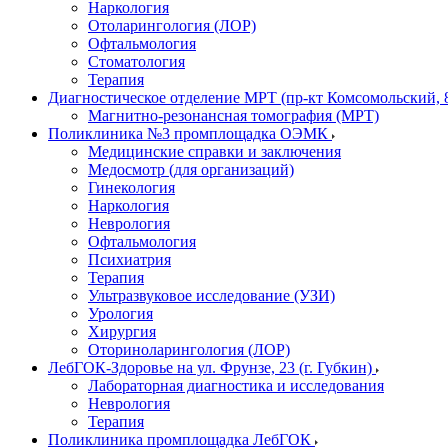
Наркология
Отоларингология (ЛОР)
Офтальмология
Стоматология
Терапия
Диагностическое отделение МРТ (пр-кт Комсомольский, 
Магнитно-резонансная томография (МРТ)
Поликлиника №3 промплощадка ОЭМК
Медицинские справки и заключения
Медосмотр (для организаций)
Гинекология
Наркология
Неврология
Офтальмология
Психиатрия
Терапия
Ультразвуковое исследование (УЗИ)
Урология
Хирургия
Оториноларингология (ЛОР)
ЛебГОК-Здоровье на ул. Фрунзе, 23 (г. Губкин)
Лабораторная диагностика и исследования
Неврология
Терапия
Поликлиника промплощадка ЛебГОК