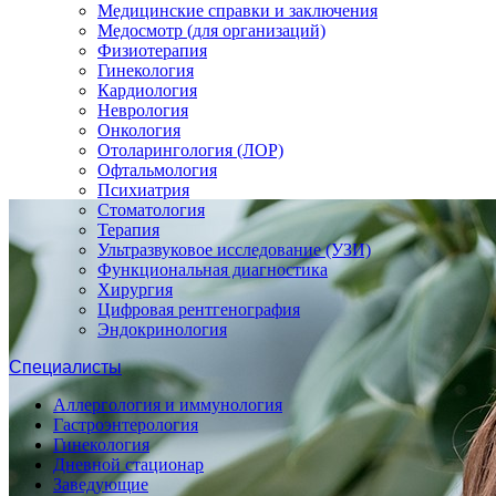
Медицинские справки и заключения
Медосмотр (для организаций)
Физиотерапия
Гинекология
Кардиология
Неврология
Онкология
Отоларингология (ЛОР)
Офтальмология
Психиатрия
Стоматология
Терапия
Ультразвуковое исследование (УЗИ)
Функциональная диагностика
Хирургия
Цифровая рентгенография
Эндокринология
Специалисты
Аллергология и иммунология
Гастроэнтерология
Гинекология
Дневной стационар
Заведующие