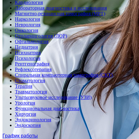
Кардиология
Лабораторная диагностика и исследования
Магнитно-резонансная томография (МРТ)
Наркология
Неврология
Онкология
Отоларингология (ЛОР)
Офтальмология
Педиатрия
Психиатрия
Психология
Рентгенография
Рефлексотерапия
Спиральная компьютерная томография (СКТ)
Стоматология
Терапия
Травматология
Ультразвуковое исследование (УЗИ)
Урология
Функциональная диагностика
Хирургия
Эндокринология
Эндоскопия
График работы