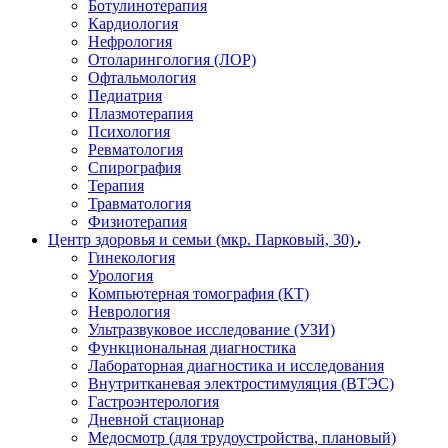
Ботулинотерапия
Кардиология
Нефрология
Отоларингология (ЛОР)
Офтальмология
Педиатрия
Плазмотерапия
Психология
Ревматология
Спирография
Терапия
Травматология
Физиотерапия
Центр здоровья и семьи (мкр. Парковый, 30)
Гинекология
Урология
Компьютерная томография (КТ)
Неврология
Ультразвуковое исследование (УЗИ)
Функциональная диагностика
Лабораторная диагностика и исследования
Внутритканевая электростимуляция (ВТЭС)
Гастроэнтерология
Дневной стационар
Медосмотр (для трудоустройства, плановый)