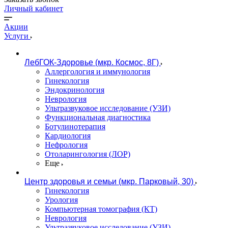
Личный кабинет
Акции
Услуги
ЛебГОК-Здоровье (мкр. Космос, 8Г)
Аллергология и иммунология
Гинекология
Эндокринология
Неврология
Ультразвуковое исследование (УЗИ)
Функциональная диагностика
Ботулинотерапия
Кардиология
Нефрология
Отоларингология (ЛОР)
Еще
Центр здоровья и семьи (мкр. Парковый, 30)
Гинекология
Урология
Компьютерная томография (КТ)
Неврология
Ультразвуковое исследование (УЗИ)