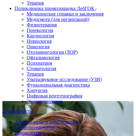
Терапия
Поликлиника промплощадка ЛебГОК
Медицинские справки и заключения
Медосмотр (для организаций)
Физиотерапия
Гинекология
Кардиология
Неврология
Онкология
Отоларингология (ЛОР)
Офтальмология
Психиатрия
Стоматология
Терапия
Ультразвуковое исследование (УЗИ)
Функциональная диагностика
Хирургия
Цифровая рентгенография
Эндокринология
Специалисты
Аллергология и иммунология
Гастроэнтерология
Гинекология