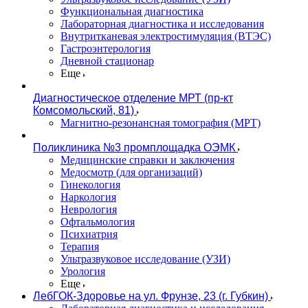
Функциональная диагностика
Лабораторная диагностика и исследования
Внутритканевая электростимуляция (ВТЭС)
Гастроэнтерология
Дневной стационар
Еще
Диагностическое отделение МРТ (пр-кт
Комсомольский, 81)
Магнитно-резонансная томография (МРТ)
Поликлиника №3 промплощадка ОЭМК
Медицинские справки и заключения
Медосмотр (для организаций)
Гинекология
Наркология
Неврология
Офтальмология
Психиатрия
Терапия
Ультразвуковое исследование (УЗИ)
Урология
Еще
ЛебГОК-Здоровье на ул. Фрунзе, 23 (г. Губкин)