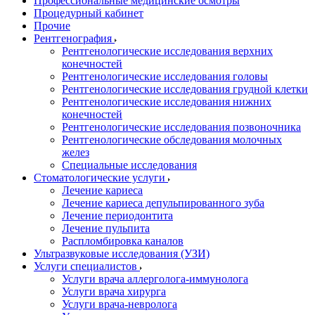
Профессиональные медицинские осмотры
Процедурный кабинет
Прочие
Рентгенография
Рентгенологические исследования верхних
конечностей
Рентгенологические исследования головы
Рентгенологические исследования грудной клетки
Рентгенологические исследования нижних
конечностей
Рентгенологические исследования позвоночника
Рентгенологические обследования молочных
желез
Специальные исследования
Стоматологические услуги
Лечение кариеса
Лечение кариеса депульпированного зуба
Лечение периодонтита
Лечение пульпита
Распломбировка каналов
Ультразвуковые исследования (УЗИ)
Услуги специалистов
Услуги врача аллерголога-иммунолога
Услуги врача хирурга
Услуги врача-невролога