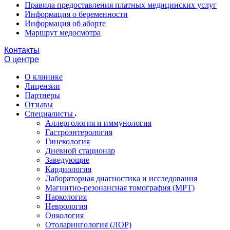
Правила предоставления платных медицинских услуг
Информация о беременности
Информация об аборте
Маршрут медосмотра
Контакты
О центре
О клинике
Лицензии
Партнеры
Отзывы
Специалисты
Аллергология и иммунология
Гастроэнтерология
Гинекология
Дневной стационар
Заведующие
Кардиология
Лабораторная диагностика и исследования
Магнитно-резонансная томография (МРТ)
Наркология
Неврология
Онкология
Отоларингология (ЛОР)