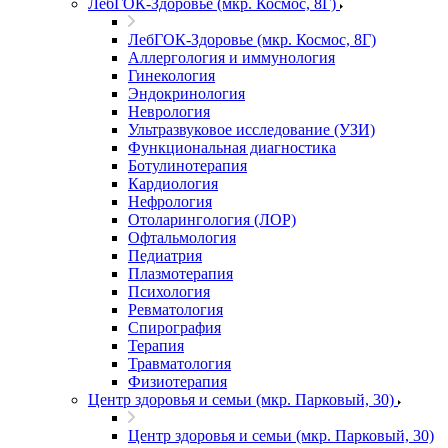
ЛебГОК-Здоровье (мкр. Космос, 8Г)
ЛебГОК-Здоровье (мкр. Космос, 8Г)
Аллергология и иммунология
Гинекология
Эндокринология
Неврология
Ультразвуковое исследование (УЗИ)
Функциональная диагностика
Ботулинотерапия
Кардиология
Нефрология
Отоларингология (ЛОР)
Офтальмология
Педиатрия
Плазмотерапия
Психология
Ревматология
Спирография
Терапия
Травматология
Физиотерапия
Центр здоровья и семьи (мкр. Парковый, 30)
Центр здоровья и семьи (мкр. Парковый, 30)