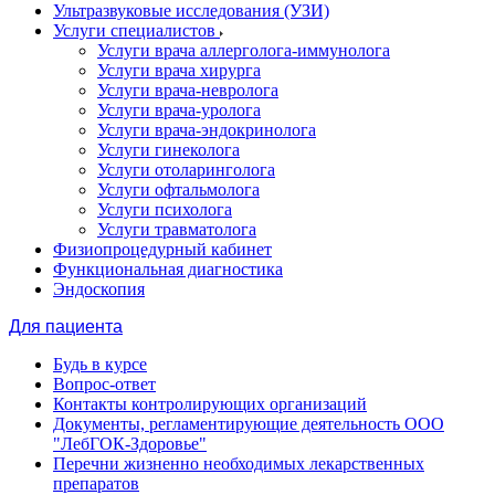
Ультразвуковые исследования (УЗИ)
Услуги специалистов
Услуги врача аллерголога-иммунолога
Услуги врача хирурга
Услуги врача-невролога
Услуги врача-уролога
Услуги врача-эндокринолога
Услуги гинеколога
Услуги отоларинголога
Услуги офтальмолога
Услуги психолога
Услуги травматолога
Физиопроцедурный кабинет
Функциональная диагностика
Эндоскопия
Для пациента
Будь в курсе
Вопрос-ответ
Контакты контролирующих организаций
Документы, регламентирующие деятельность ООО
"ЛебГОК-Здоровье"
Перечни жизненно необходимых лекарственных
препаратов