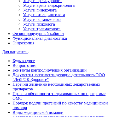
Услуги врача-уролога
Услуги врача-эндокринолога
Услуги гинеколога
Услуги отоларинголога
Услуги офтальмолога
Услуги психолога
Услуги травматолога
Физиопроцедурный кабинет
Функциональная диагностика
Эндоскопия
Для пациента
Будь в курсе
Вопрос-ответ
Контакты контролирующих организаций
Документы, регламентирующие деятельность ООО
"ЛебГОК-Здоровье"
Перечни жизненно необходимых лекарственных
препаратов
Права и обязанности застрахованных по программе
ОМС
Порядок подачи претензий по качеству медицинской
помощи
Виды медицинской помощи