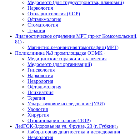
Медосмотр (для трудоустройства, плановый)
Наркология
Отоларингология (ЛОР)
Офтальмология
Стоматология
Терапия
Диагностическое отделение МРТ (пр-кт Комсомольский,
81)
Магнитно-резонансная томография (МРТ)
Поликлиника №3 промплощадка ОЭМК
Медицинские справки и заключения
Медосмотр (для организаций)
Гинекология
Наркология
Неврология
Офтальмология
Психиатрия
Терапия
Ультразвуковое исследование (УЗИ)
Урология
Хирургия
Оториноларингология (ЛОР)
ЛебГОК-Здоровье на ул. Фрунзе, 23 (г. Губкин)
Лабораторная диагностика и исследования
Неврология