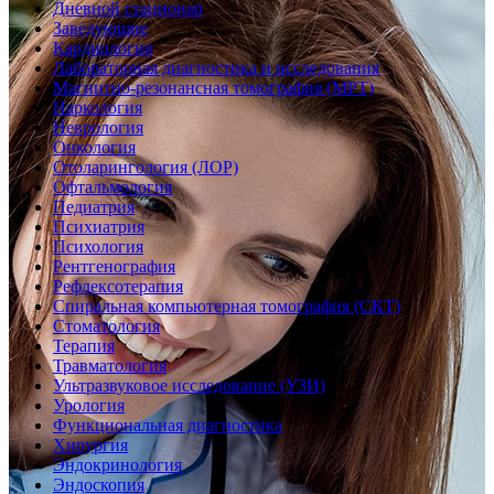
Дневной стационар
Заведующие
Кардиология
Лабораторная диагностика и исследования
Магнитно-резонансная томография (МРТ)
Наркология
Неврология
Онкология
Отоларингология (ЛОР)
Офтальмология
Педиатрия
Психиатрия
Психология
Рентгенография
Рефлексотерапия
Спиральная компьютерная томография (СКТ)
Стоматология
Терапия
Травматология
Ультразвуковое исследование (УЗИ)
Урология
Функциональная диагностика
Хирургия
Эндокринология
Эндоскопия