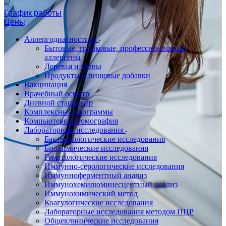
График работы
Цены
Аллергодиагностика
Бытовые, грибковые, профессиональные
аллергены
Деревья и травы
Продукты и пищевые добавки
Вакцинация
Врачебный осмотр
Дневной стационар
Комплексные программы
Компьютерная томография
Лабораторные исследования
Бактериологические исследования
Биохимические исследования
Гематологические исследования
Иммунно-серологические исследования
Иммунноферментный анализ
Иммунохемилюминесцентный анализ
Иммунохимический метод
Коагулогические исследования
Лабораторные исследования методом ПЦР
Общеклинические исследования