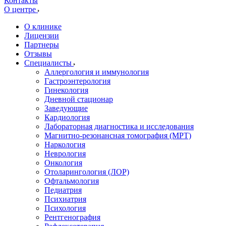
Контакты
О центре
О клинике
Лицензии
Партнеры
Отзывы
Специалисты
Аллергология и иммунология
Гастроэнтерология
Гинекология
Дневной стационар
Заведующие
Кардиология
Лабораторная диагностика и исследования
Магнитно-резонансная томография (МРТ)
Наркология
Неврология
Онкология
Отоларингология (ЛОР)
Офтальмология
Педиатрия
Психиатрия
Психология
Рентгенография