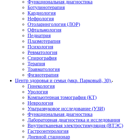
Функциональная диагностика
Ботулинотерапия
Кардиология
Нефрология
Отоларингология (ЛОР)
Офтальмология
Педиатрия
Плазмотерапия
Психология
Ревматология
Спирография
Терапия
Травматология
Физиотерапия
Центр здоровья и семьи (мкр. Парковый, 30)
Гинекология
Урология
Компьютерная томография (КТ)
Неврология
Ультразвуковое исследование (УЗИ)
Функциональная диагностика
Лабораторная диагностика и исследования
Внутритканевая электростимуляция (ВТЭС)
Гастроэнтерология
Дневной стационар