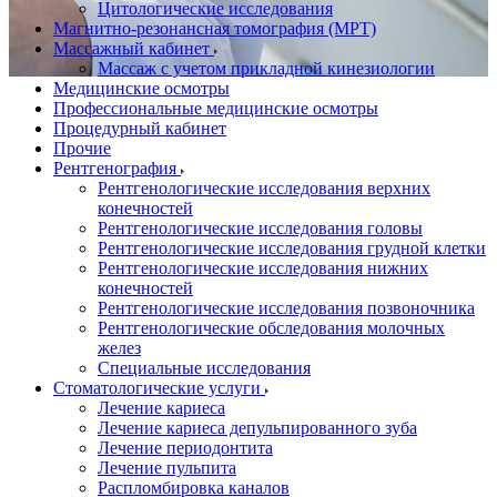
Цитологические исследования
Магнитно-резонансная томография (МРТ)
Массажный кабинет
Массаж с учетом прикладной кинезиологии
Медицинские осмотры
Профессиональные медицинские осмотры
Процедурный кабинет
Прочие
Рентгенография
Рентгенологические исследования верхних
конечностей
Рентгенологические исследования головы
Рентгенологические исследования грудной клетки
Рентгенологические исследования нижних
конечностей
Рентгенологические исследования позвоночника
Рентгенологические обследования молочных
желез
Специальные исследования
Стоматологические услуги
Лечение кариеса
Лечение кариеса депульпированного зуба
Лечение периодонтита
Лечение пульпита
Распломбировка каналов