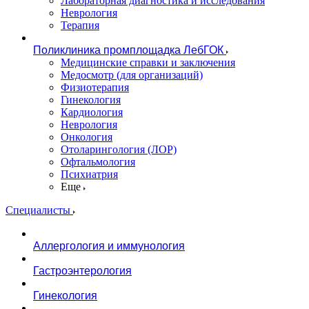
Лабораторная диагностика и исследования
Неврология
Терапия
Поликлиника промплощадка ЛебГОК
Медицинские справки и заключения
Медосмотр (для организаций)
Физиотерапия
Гинекология
Кардиология
Неврология
Онкология
Отоларингология (ЛОР)
Офтальмология
Психиатрия
Еще
Специалисты
Аллергология и иммунология
Гастроэнтерология
Гинекология