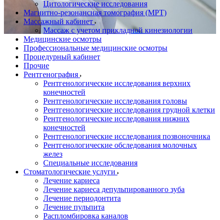
Цитологические исследования
Магнитно-резонансная томография (МРТ)
Массажный кабинет
Массаж с учетом прикладной кинезиологии
Медицинские осмотры
Профессиональные медицинские осмотры
Процедурный кабинет
Прочие
Рентгенография
Рентгенологические исследования верхних
конечностей
Рентгенологические исследования головы
Рентгенологические исследования грудной клетки
Рентгенологические исследования нижних
конечностей
Рентгенологические исследования позвоночника
Рентгенологические обследования молочных
желез
Специальные исследования
Стоматологические услуги
Лечение кариеса
Лечение кариеса депульпированного зуба
Лечение периодонтита
Лечение пульпита
Распломбировка каналов