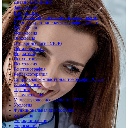
Дневной стационар
Заведующие
Кардиология
Лабораторная диагностика и исследования
Магнитно-резонансная томография (МРТ)
Наркология
Неврология
Онкология
Отоларингология (ЛОР)
Офтальмология
Педиатрия
Психиатрия
Психология
Рентгенография
Рефлексотерапия
Спиральная компьютерная томография (СКТ)
Стоматология
Терапия
Травматология
Ультразвуковое исследование (УЗИ)
Урология
Функциональная диагностика
Хирургия
Эндокринология
Эндоскопия