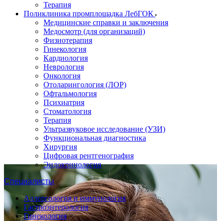
Терапия
Поликлиника промплощадка ЛебГОК
Медицинские справки и заключения
Медосмотр (для организаций)
Физиотерапия
Гинекология
Кардиология
Неврология
Онкология
Отоларингология (ЛОР)
Офтальмология
Психиатрия
Стоматология
Терапия
Ультразвуковое исследование (УЗИ)
Функциональная диагностика
Хирургия
Цифровая рентгенография
Эндокринология
Специалисты
Аллергология и иммунология
Гастроэнтерология
Гинекология