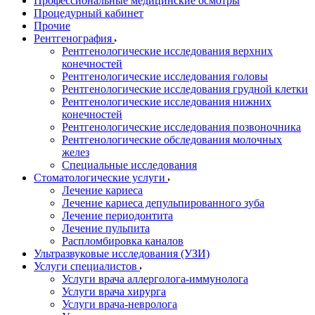
Профессиональные медицинские осмотры
Процедурный кабинет
Прочие
Рентгенография
Рентгенологические исследования верхних
конечностей
Рентгенологические исследования головы
Рентгенологические исследования грудной клетки
Рентгенологические исследования нижних
конечностей
Рентгенологические исследования позвоночника
Рентгенологические обследования молочных
желез
Специальные исследования
Стоматологические услуги
Лечение кариеса
Лечение кариеса депульпированного зуба
Лечение периодонтита
Лечение пульпита
Распломбировка каналов
Ультразвуковые исследования (УЗИ)
Услуги специалистов
Услуги врача аллерголога-иммунолога
Услуги врача хирурга
Услуги врача-невролога