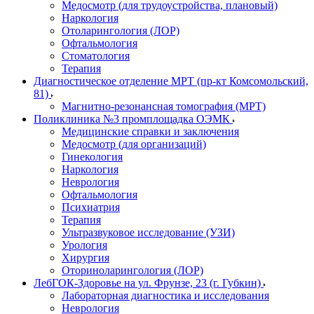
Медосмотр (для трудоустройства, плановый)
Наркология
Отоларингология (ЛОР)
Офтальмология
Стоматология
Терапия
Диагностическое отделение МРТ (пр-кт Комсомольский,
81)
Магнитно-резонансная томография (МРТ)
Поликлиника №3 промплощадка ОЭМК
Медицинские справки и заключения
Медосмотр (для организаций)
Гинекология
Наркология
Неврология
Офтальмология
Психиатрия
Терапия
Ультразвуковое исследование (УЗИ)
Урология
Хирургия
Оториноларингология (ЛОР)
ЛебГОК-Здоровье на ул. Фрунзе, 23 (г. Губкин)
Лабораторная диагностика и исследования
Неврология