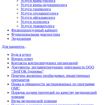
Услуги врача-уролога
Услуги врача-эндокринолога
Услуги гинеколога
Услуги отоларинголога
Услуги офтальмолога
Услуги психолога
Услуги травматолога
Физиопроцедурный кабинет
Функциональная диагностика
Эндоскопия
Для пациента
Будь в курсе
Вопрос-ответ
Контакты контролирующих организаций
Документы, регламентирующие деятельность ООО
"ЛебГОК-Здоровье"
Перечни жизненно необходимых лекарственных
препаратов
Права и обязанности застрахованных по программе
ОМС
Порядок подачи претензий по качеству медицинской
помощи
Виды медицинской помощи