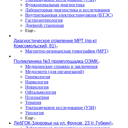
Функциональная диагностика
Лабораторная диагностика и исследования
Внутритканевая электростимуляция (ВТЭС)
Гастроэнтерология
Дневной стационар
Еще
Диагностическое отделение МРТ (пр-кт
Комсомольский, 81)
Магнитно-резонансная томография (МРТ)
Поликлиника №3 промплощадка ОЭМК
Медицинские справки и заключения
Медосмотр (для организаций)
Гинекология
Наркология
Неврология
Офтальмология
Психиатрия
Терапия
Ультразвуковое исследование (УЗИ)
Урология
Еще
ЛебГОК-Здоровье на ул. Фрунзе, 23 (г. Губкин)