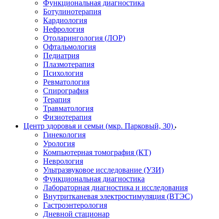
Функциональная диагностика
Ботулинотерапия
Кардиология
Нефрология
Отоларингология (ЛОР)
Офтальмология
Педиатрия
Плазмотерапия
Психология
Ревматология
Спирография
Терапия
Травматология
Физиотерапия
Центр здоровья и семьи (мкр. Парковый, 30)
Гинекология
Урология
Компьютерная томография (КТ)
Неврология
Ультразвуковое исследование (УЗИ)
Функциональная диагностика
Лабораторная диагностика и исследования
Внутритканевая электростимуляция (ВТЭС)
Гастроэнтерология
Дневной стационар