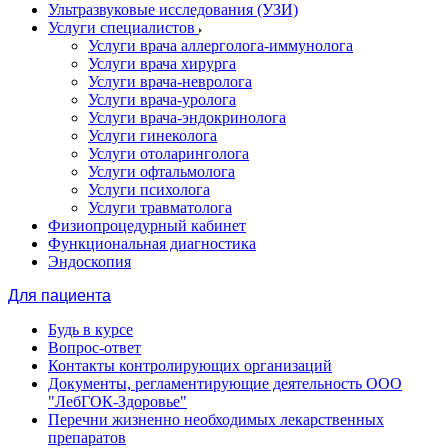
Ультразвуковые исследования (УЗИ)
Услуги специалистов
Услуги врача аллерголога-иммунолога
Услуги врача хирурга
Услуги врача-невролога
Услуги врача-уролога
Услуги врача-эндокринолога
Услуги гинеколога
Услуги отоларинголога
Услуги офтальмолога
Услуги психолога
Услуги травматолога
Физиопроцедурный кабинет
Функциональная диагностика
Эндоскопия
Для пациента
Будь в курсе
Вопрос-ответ
Контакты контролирующих организаций
Документы, регламентирующие деятельность ООО
"ЛебГОК-Здоровье"
Перечни жизненно необходимых лекарственных
препаратов