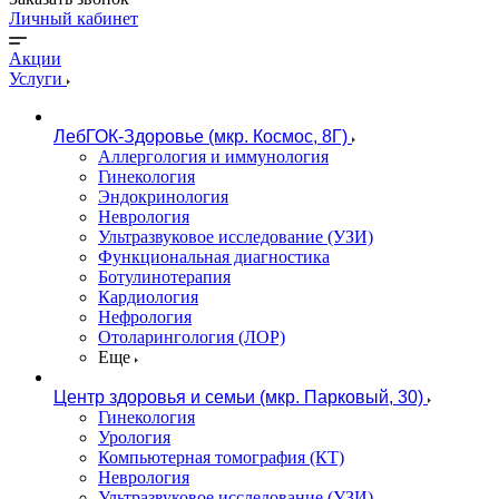
Личный кабинет
Акции
Услуги
ЛебГОК-Здоровье (мкр. Космос, 8Г)
Аллергология и иммунология
Гинекология
Эндокринология
Неврология
Ультразвуковое исследование (УЗИ)
Функциональная диагностика
Ботулинотерапия
Кардиология
Нефрология
Отоларингология (ЛОР)
Еще
Центр здоровья и семьи (мкр. Парковый, 30)
Гинекология
Урология
Компьютерная томография (КТ)
Неврология
Ультразвуковое исследование (УЗИ)