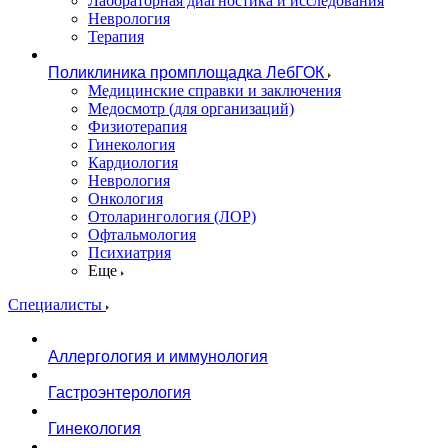
Лабораторная диагностика и исследования
Неврология
Терапия
Поликлиника промплощадка ЛебГОК
Медицинские справки и заключения
Медосмотр (для организаций)
Физиотерапия
Гинекология
Кардиология
Неврология
Онкология
Отоларингология (ЛОР)
Офтальмология
Психиатрия
Еще
Специалисты
Аллергология и иммунология
Гастроэнтерология
Гинекология