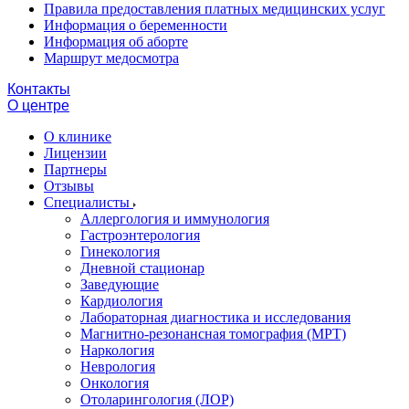
Правила предоставления платных медицинских услуг
Информация о беременности
Информация об аборте
Маршрут медосмотра
Контакты
О центре
О клинике
Лицензии
Партнеры
Отзывы
Специалисты
Аллергология и иммунология
Гастроэнтерология
Гинекология
Дневной стационар
Заведующие
Кардиология
Лабораторная диагностика и исследования
Магнитно-резонансная томография (МРТ)
Наркология
Неврология
Онкология
Отоларингология (ЛОР)