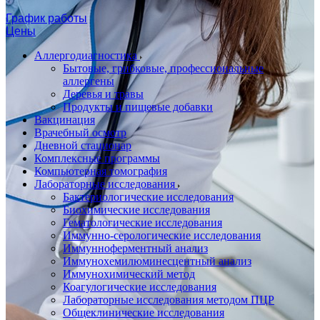
График работы
Цены
Аллергодиагностика
Бытовые, грибковые, профессиональные
аллергены
Деревья и травы
Продукты и пищевые добавки
Вакцинация
Врачебный осмотр
Дневной стационар
Комплексные программы
Компьютерная томография
Лабораторные исследования
Бактериологические исследования
Биохимические исследования
Гематологические исследования
Иммунно-серологические исследования
Иммунноферментный анализ
Иммунохемилюминесцентный анализ
Иммунохимический метод
Коагулогические исследования
Лабораторные исследования методом ПЦР
Общеклинические исследования