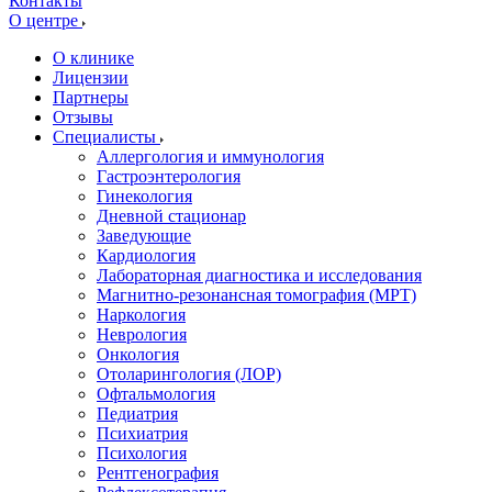
Контакты
О центре
О клинике
Лицензии
Партнеры
Отзывы
Специалисты
Аллергология и иммунология
Гастроэнтерология
Гинекология
Дневной стационар
Заведующие
Кардиология
Лабораторная диагностика и исследования
Магнитно-резонансная томография (МРТ)
Наркология
Неврология
Онкология
Отоларингология (ЛОР)
Офтальмология
Педиатрия
Психиатрия
Психология
Рентгенография