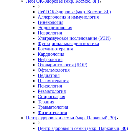
ЛебГОК-Здоровье (мкр. Космос, 8Г)
ЛебГОК-Здоровье (мкр. Космос, 8Г)
Аллергология и иммунология
Гинекология
Эндокринология
Неврология
Ультразвуковое исследование (УЗИ)
Функциональная диагностика
Ботулинотерапия
Кардиология
Нефрология
Отоларингология (ЛОР)
Офтальмология
Педиатрия
Плазмотерапия
Психология
Ревматология
Спирография
Терапия
Травматология
Физиотерапия
Центр здоровья и семьи (мкр. Парковый, 30)
Центр здоровья и семьи (мкр. Парковый, 30)