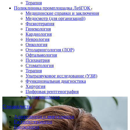
Терапия
Поликлиника промплощадка ЛебГОК
Медицинские справки и заключения
Медосмотр (для организаций)
Физиотерапия
Гинекология
Кардиология
Неврология
Онкология
Отоларингология (ЛОР)
Офтальмология
Психиатрия
Стоматология
Терапия
Ультразвуковое исследование (УЗИ)
Функциональная диагностика
Хирургия
Цифровая рентгенография
Эндокринология
Специалисты
Аллергология и иммунология
Гастроэнтерология
Гинекология