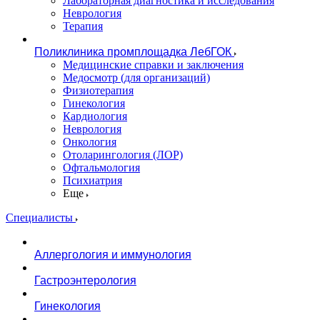
Лабораторная диагностика и исследования
Неврология
Терапия
Поликлиника промплощадка ЛебГОК
Медицинские справки и заключения
Медосмотр (для организаций)
Физиотерапия
Гинекология
Кардиология
Неврология
Онкология
Отоларингология (ЛОР)
Офтальмология
Психиатрия
Еще
Специалисты
Аллергология и иммунология
Гастроэнтерология
Гинекология