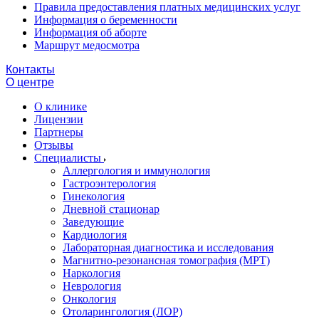
Правила предоставления платных медицинских услуг
Информация о беременности
Информация об аборте
Маршрут медосмотра
Контакты
О центре
О клинике
Лицензии
Партнеры
Отзывы
Специалисты
Аллергология и иммунология
Гастроэнтерология
Гинекология
Дневной стационар
Заведующие
Кардиология
Лабораторная диагностика и исследования
Магнитно-резонансная томография (МРТ)
Наркология
Неврология
Онкология
Отоларингология (ЛОР)