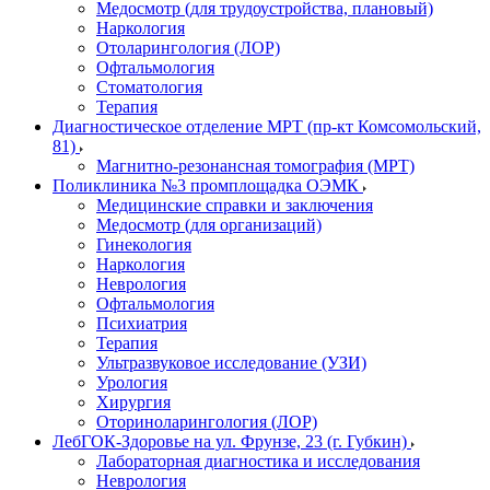
Медосмотр (для трудоустройства, плановый)
Наркология
Отоларингология (ЛОР)
Офтальмология
Стоматология
Терапия
Диагностическое отделение МРТ (пр-кт Комсомольский,
81)
Магнитно-резонансная томография (МРТ)
Поликлиника №3 промплощадка ОЭМК
Медицинские справки и заключения
Медосмотр (для организаций)
Гинекология
Наркология
Неврология
Офтальмология
Психиатрия
Терапия
Ультразвуковое исследование (УЗИ)
Урология
Хирургия
Оториноларингология (ЛОР)
ЛебГОК-Здоровье на ул. Фрунзе, 23 (г. Губкин)
Лабораторная диагностика и исследования
Неврология