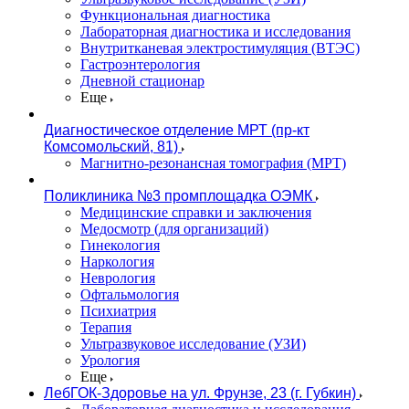
Функциональная диагностика
Лабораторная диагностика и исследования
Внутритканевая электростимуляция (ВТЭС)
Гастроэнтерология
Дневной стационар
Еще
Диагностическое отделение МРТ (пр-кт
Комсомольский, 81)
Магнитно-резонансная томография (МРТ)
Поликлиника №3 промплощадка ОЭМК
Медицинские справки и заключения
Медосмотр (для организаций)
Гинекология
Наркология
Неврология
Офтальмология
Психиатрия
Терапия
Ультразвуковое исследование (УЗИ)
Урология
Еще
ЛебГОК-Здоровье на ул. Фрунзе, 23 (г. Губкин)