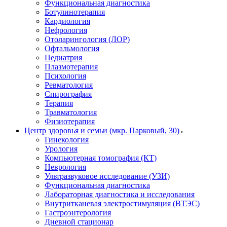
Функциональная диагностика
Ботулинотерапия
Кардиология
Нефрология
Отоларингология (ЛОР)
Офтальмология
Педиатрия
Плазмотерапия
Психология
Ревматология
Спирография
Терапия
Травматология
Физиотерапия
Центр здоровья и семьи (мкр. Парковый, 30)
Гинекология
Урология
Компьютерная томография (КТ)
Неврология
Ультразвуковое исследование (УЗИ)
Функциональная диагностика
Лабораторная диагностика и исследования
Внутритканевая электростимуляция (ВТЭС)
Гастроэнтерология
Дневной стационар