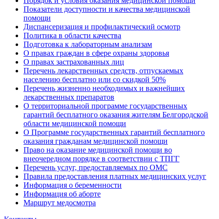
Порядок и условия оказания медицинской помощи
Показатели доступности и качества медицинской
помощи
Диспансеризация и профилактический осмотр
Политика в области качества
Подготовка к лабораторным анализам
О правах граждан в сфере охраны здоровья
О правах застрахованных лиц
Перечень лекарственных средств, отпускаемых
населению бесплатно или со скидкой 50%
Перечень жизненно необходимых и важнейших
лекарственных препаратов
О территориальной программе государственных
гарантий бесплатного оказания жителям Белгородской
области медицинской помощи
О Программе государственных гарантий бесплатного
оказания гражданам медицинской помощи
Право на оказание медицинской помощи во
внеочередном порядке в соответствии с ТПГГ
Перечень услуг, предоставляемых по ОМС
Правила предоставления платных медицинских услуг
Информация о беременности
Информация об аборте
Маршрут медосмотра