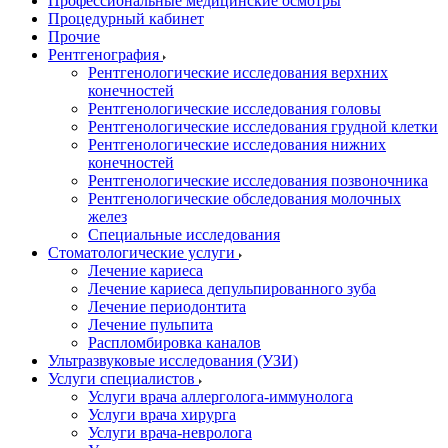
Профессиональные медицинские осмотры
Процедурный кабинет
Прочие
Рентгенография
Рентгенологические исследования верхних
конечностей
Рентгенологические исследования головы
Рентгенологические исследования грудной клетки
Рентгенологические исследования нижних
конечностей
Рентгенологические исследования позвоночника
Рентгенологические обследования молочных
желез
Специальные исследования
Стоматологические услуги
Лечение кариеса
Лечение кариеса депульпированного зуба
Лечение периодонтита
Лечение пульпита
Распломбировка каналов
Ультразвуковые исследования (УЗИ)
Услуги специалистов
Услуги врача аллерголога-иммунолога
Услуги врача хирурга
Услуги врача-невролога