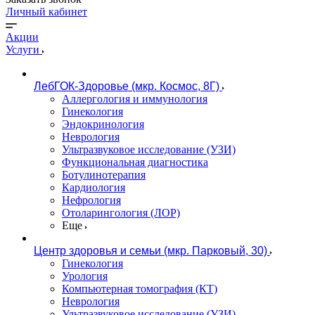
Личный кабинет
Акции
Услуги
ЛебГОК-Здоровье (мкр. Космос, 8Г)
Аллергология и иммунология
Гинекология
Эндокринология
Неврология
Ультразвуковое исследование (УЗИ)
Функциональная диагностика
Ботулинотерапия
Кардиология
Нефрология
Отоларингология (ЛОР)
Еще
Центр здоровья и семьи (мкр. Парковый, 30)
Гинекология
Урология
Компьютерная томография (КТ)
Неврология
Ультразвуковое исследование (УЗИ)