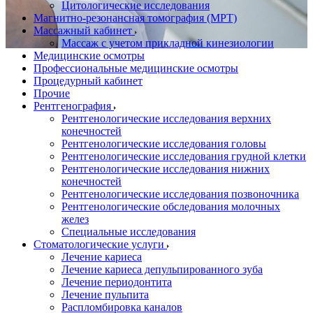
Цитологические исследования
Магнитно-резонансная томография (МРТ)
Массажный кабинет
Массаж с учетом прикладной кинезиологии
Медицинские осмотры
Профессиональные медицинские осмотры
Процедурный кабинет
Прочие
Рентгенография
Рентгенологические исследования верхних
конечностей
Рентгенологические исследования головы
Рентгенологические исследования грудной клетки
Рентгенологические исследования нижних
конечностей
Рентгенологические исследования позвоночника
Рентгенологические обследования молочных
желез
Специальные исследования
Стоматологические услуги
Лечение кариеса
Лечение кариеса депульпированного зуба
Лечение периодонтита
Лечение пульпита
Распломбировка каналов