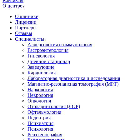
Контакты
О центре
О клинике
Лицензии
Партнеры
Отзывы
Специалисты
Аллергология и иммунология
Гастроэнтерология
Гинекология
Дневной стационар
Заведующие
Кардиология
Лабораторная диагностика и исследования
Магнитно-резонансная томография (МРТ)
Наркология
Неврология
Онкология
Отоларингология (ЛОР)
Офтальмология
Педиатрия
Психиатрия
Психология
Рентгенография