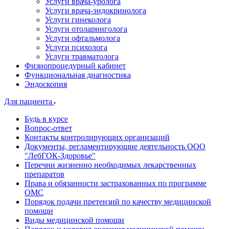
Услуги врача-уролога
Услуги врача-эндокринолога
Услуги гинеколога
Услуги отоларинголога
Услуги офтальмолога
Услуги психолога
Услуги травматолога
Физиопроцедурный кабинет
Функциональная диагностика
Эндоскопия
Для пациента
Будь в курсе
Вопрос-ответ
Контакты контролирующих организаций
Документы, регламентирующие деятельность ООО
"ЛебГОК-Здоровье"
Перечни жизненно необходимых лекарственных
препаратов
Права и обязанности застрахованных по программе
ОМС
Порядок подачи претензий по качеству медицинской
помощи
Виды медицинской помощи