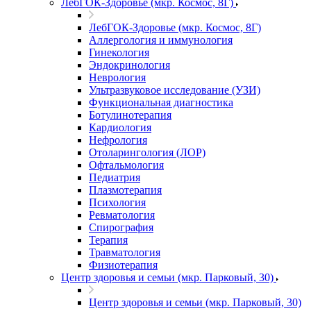
ЛебГОК-Здоровье (мкр. Космос, 8Г)
ЛебГОК-Здоровье (мкр. Космос, 8Г)
Аллергология и иммунология
Гинекология
Эндокринология
Неврология
Ультразвуковое исследование (УЗИ)
Функциональная диагностика
Ботулинотерапия
Кардиология
Нефрология
Отоларингология (ЛОР)
Офтальмология
Педиатрия
Плазмотерапия
Психология
Ревматология
Спирография
Терапия
Травматология
Физиотерапия
Центр здоровья и семьи (мкр. Парковый, 30)
Центр здоровья и семьи (мкр. Парковый, 30)