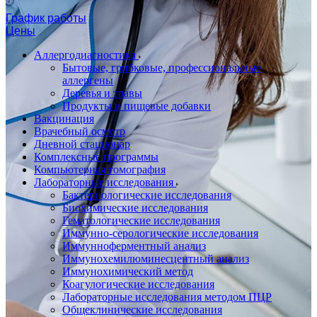
График работы
Цены
Аллергодиагностика
Бытовые, грибковые, профессиональные
аллергены
Деревья и травы
Продукты и пищевые добавки
Вакцинация
Врачебный осмотр
Дневной стационар
Комплексные программы
Компьютерная томография
Лабораторные исследования
Бактериологические исследования
Биохимические исследования
Гематологические исследования
Иммунно-серологические исследования
Иммунноферментный анализ
Иммунохемилюминесцентный анализ
Иммунохимический метод
Коагулогические исследования
Лабораторные исследования методом ПЦР
Общеклинические исследования