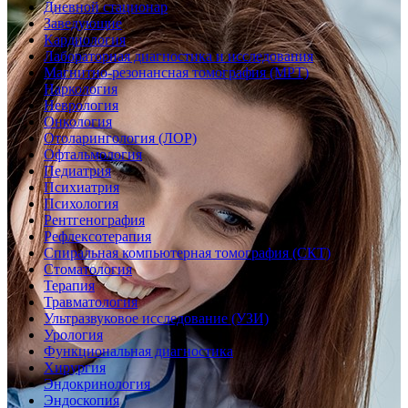
Дневной стационар
Заведующие
Кардиология
Лабораторная диагностика и исследования
Магнитно-резонансная томография (МРТ)
Наркология
Неврология
Онкология
Отоларингология (ЛОР)
Офтальмология
Педиатрия
Психиатрия
Психология
Рентгенография
Рефлексотерапия
Спиральная компьютерная томография (СКТ)
Стоматология
Терапия
Травматология
Ультразвуковое исследование (УЗИ)
Урология
Функциональная диагностика
Хирургия
Эндокринология
Эндоскопия