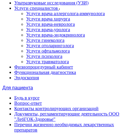
Ультразвуковые исследования (УЗИ)
Услуги специалистов
Услуги врача аллерголога-иммунолога
Услуги врача хирурга
Услуги врача-невролога
Услуги врача-уролога
Услуги врача-эндокринолога
Услуги гинеколога
Услуги отоларинголога
Услуги офтальмолога
Услуги психолога
Услуги травматолога
Физиопроцедурный кабинет
Функциональная диагностика
Эндоскопия
Для пациента
Будь в курсе
Вопрос-ответ
Контакты контролирующих организаций
Документы, регламентирующие деятельность ООО
"ЛебГОК-Здоровье"
Перечни жизненно необходимых лекарственных
препаратов