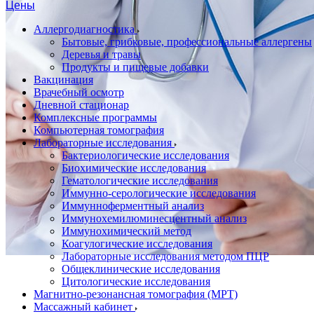
Цены
Аллергодиагностика
Бытовые, грибковые, профессиональные аллергены
Деревья и травы
Продукты и пищевые добавки
Вакцинация
Врачебный осмотр
Дневной стационар
Комплексные программы
Компьютерная томография
Лабораторные исследования
Бактериологические исследования
Биохимические исследования
Гематологические исследования
Иммунно-серологические исследования
Иммунноферментный анализ
Иммунохемилюминесцентный анализ
Иммунохимический метод
Коагулогические исследования
Лабораторные исследования методом ПЦР
Общеклинические исследования
Цитологические исследования
Магнитно-резонансная томография (МРТ)
Массажный кабинет