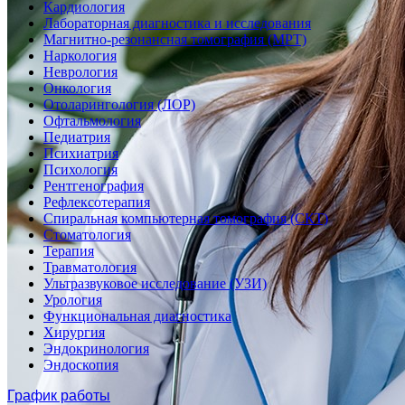
Кардиология
Лабораторная диагностика и исследования
Магнитно-резонансная томография (МРТ)
Наркология
Неврология
Онкология
Отоларингология (ЛОР)
Офтальмология
Педиатрия
Психиатрия
Психология
Рентгенография
Рефлексотерапия
Спиральная компьютерная томография (СКТ)
Стоматология
Терапия
Травматология
Ультразвуковое исследование (УЗИ)
Урология
Функциональная диагностика
Хирургия
Эндокринология
Эндоскопия
График работы