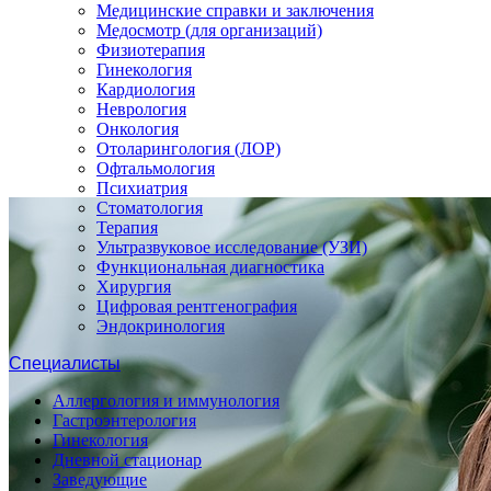
Медицинские справки и заключения
Медосмотр (для организаций)
Физиотерапия
Гинекология
Кардиология
Неврология
Онкология
Отоларингология (ЛОР)
Офтальмология
Психиатрия
Стоматология
Терапия
Ультразвуковое исследование (УЗИ)
Функциональная диагностика
Хирургия
Цифровая рентгенография
Эндокринология
Специалисты
Аллергология и иммунология
Гастроэнтерология
Гинекология
Дневной стационар
Заведующие