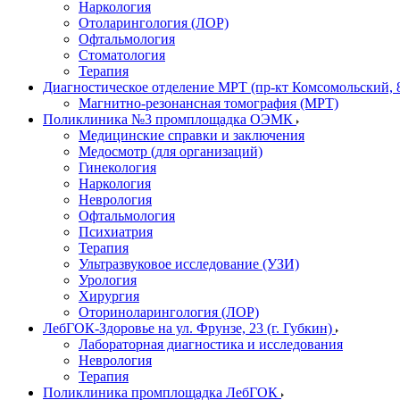
Наркология
Отоларингология (ЛОР)
Офтальмология
Стоматология
Терапия
Диагностическое отделение МРТ (пр-кт Комсомольский, 
Магнитно-резонансная томография (МРТ)
Поликлиника №3 промплощадка ОЭМК
Медицинские справки и заключения
Медосмотр (для организаций)
Гинекология
Наркология
Неврология
Офтальмология
Психиатрия
Терапия
Ультразвуковое исследование (УЗИ)
Урология
Хирургия
Оториноларингология (ЛОР)
ЛебГОК-Здоровье на ул. Фрунзе, 23 (г. Губкин)
Лабораторная диагностика и исследования
Неврология
Терапия
Поликлиника промплощадка ЛебГОК