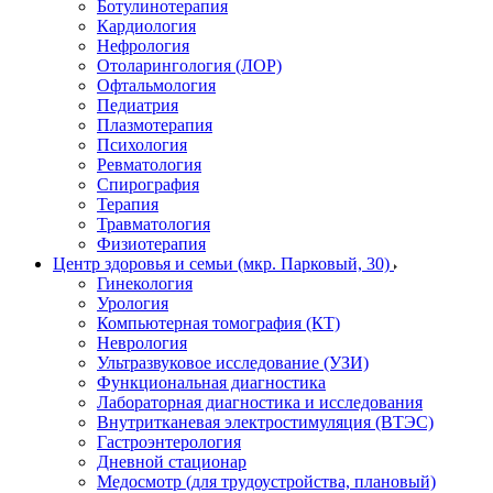
Ботулинотерапия
Кардиология
Нефрология
Отоларингология (ЛОР)
Офтальмология
Педиатрия
Плазмотерапия
Психология
Ревматология
Спирография
Терапия
Травматология
Физиотерапия
Центр здоровья и семьи (мкр. Парковый, 30)
Гинекология
Урология
Компьютерная томография (КТ)
Неврология
Ультразвуковое исследование (УЗИ)
Функциональная диагностика
Лабораторная диагностика и исследования
Внутритканевая электростимуляция (ВТЭС)
Гастроэнтерология
Дневной стационар
Медосмотр (для трудоустройства, плановый)