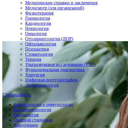
Медицинские справки и заключения
Медосмотр (для организаций)
Физиотерапия
Гинекология
Кардиология
Неврология
Онкология
Отоларингология (ЛОР)
Офтальмология
Психиатрия
Стоматология
Терапия
Ультразвуковое исследование (УЗИ)
Функциональная диагностика
Хирургия
Цифровая рентгенография
Эндокринология
Специалисты
Аллергология и иммунология
Гастроэнтерология
Гинекология
Дневной стационар
Заведующие