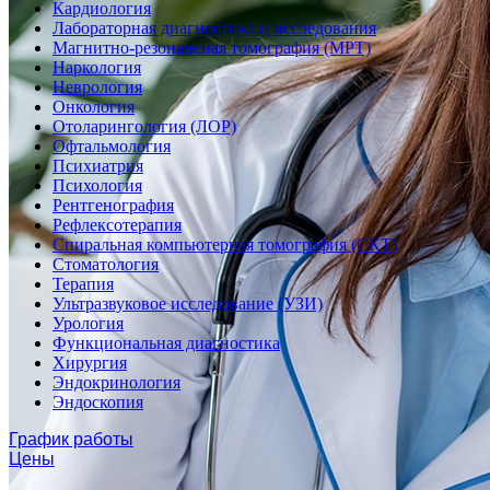
Кардиология
Лабораторная диагностика и исследования
Магнитно-резонансная томография (МРТ)
Наркология
Неврология
Онкология
Отоларингология (ЛОР)
Офтальмология
Психиатрия
Психология
Рентгенография
Рефлексотерапия
Спиральная компьютерная томография (СКТ)
Стоматология
Терапия
Ультразвуковое исследование (УЗИ)
Урология
Функциональная диагностика
Хирургия
Эндокринология
Эндоскопия
График работы
Цены