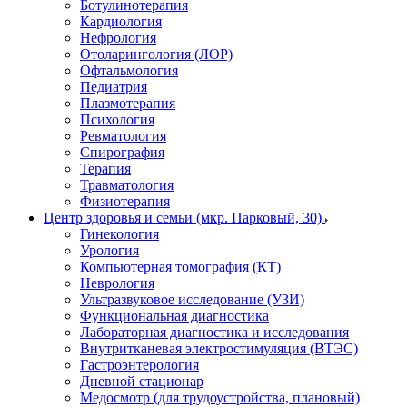
Ботулинотерапия
Кардиология
Нефрология
Отоларингология (ЛОР)
Офтальмология
Педиатрия
Плазмотерапия
Психология
Ревматология
Спирография
Терапия
Травматология
Физиотерапия
Центр здоровья и семьи (мкр. Парковый, 30)
Гинекология
Урология
Компьютерная томография (КТ)
Неврология
Ультразвуковое исследование (УЗИ)
Функциональная диагностика
Лабораторная диагностика и исследования
Внутритканевая электростимуляция (ВТЭС)
Гастроэнтерология
Дневной стационар
Медосмотр (для трудоустройства, плановый)