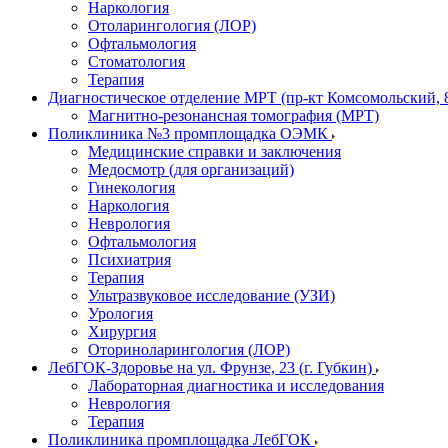
Наркология
Отоларингология (ЛОР)
Офтальмология
Стоматология
Терапия
Диагностическое отделение МРТ (пр-кт Комсомольский, 
Магнитно-резонансная томография (МРТ)
Поликлиника №3 промплощадка ОЭМК
Медицинские справки и заключения
Медосмотр (для организаций)
Гинекология
Наркология
Неврология
Офтальмология
Психиатрия
Терапия
Ультразвуковое исследование (УЗИ)
Урология
Хирургия
Оториноларингология (ЛОР)
ЛебГОК-Здоровье на ул. Фрунзе, 23 (г. Губкин)
Лабораторная диагностика и исследования
Неврология
Терапия
Поликлиника промплощадка ЛебГОК