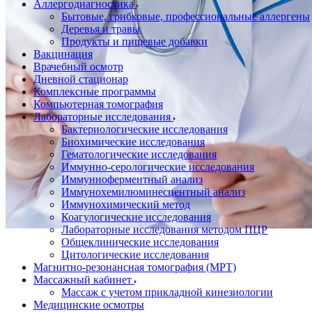
Аллергодиагностика
Бытовые, грибковые, профессиональные аллергены
Деревья и травы
Продукты и пищевые добавки
Вакцинация
Врачебный осмотр
Дневной стационар
Комплексные программы
Компьютерная томография
Лабораторные исследования
Бактериологические исследования
Биохимические исследования
Гематологические исследования
Иммунно-серологические исследования
Иммунноферментный анализ
Иммунохемилюминесцентный анализ
Иммунохимический метод
Коагулогические исследования
Лабораторные исследования методом ПЦР
Общеклинические исследования
Цитологические исследования
Магнитно-резонансная томография (МРТ)
Массажный кабинет
Массаж с учетом прикладной кинезиологии
Медицинские осмотры