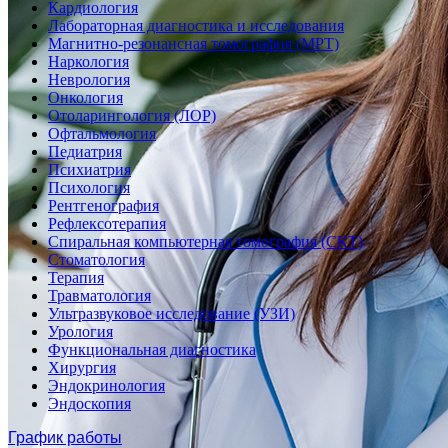
Кардиология
Лабораторная диагностика и исследования
Магнитно-резонансная томография (МРТ)
Наркология
Неврология
Онкология
Отоларингология (ЛОР)
Офтальмология
Педиатрия
Психиатрия
Психология
Рентгенография
Рефлексотерапия
Спиральная компьютерная томография (СКТ)
Стоматология
Терапия
Травматология
Ультразвуковое исследование (УЗИ)
Урология
Функциональная диагностика
Хирургия
Эндокринология
Эндоскопия
График работы