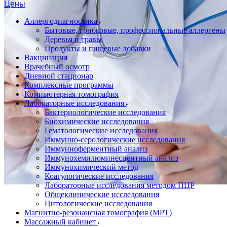
Цены
Аллергодиагностика
Бытовые, грибковые, профессиональные аллергены
Деревья и травы
Продукты и пищевые добавки
Вакцинация
Врачебный осмотр
Дневной стационар
Комплексные программы
Компьютерная томография
Лабораторные исследования
Бактериологические исследования
Биохимические исследования
Гематологические исследования
Иммунно-серологические исследования
Иммунноферментный анализ
Иммунохемилюминесцентный анализ
Иммунохимический метод
Коагулогические исследования
Лабораторные исследования методом ПЦР
Общеклинические исследования
Цитологические исследования
Магнитно-резонансная томография (МРТ)
Массажный кабинет