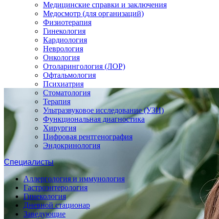
Медицинские справки и заключения
Медосмотр (для организаций)
Физиотерапия
Гинекология
Кардиология
Неврология
Онкология
Отоларингология (ЛОР)
Офтальмология
Психиатрия
Стоматология
Терапия
Ультразвуковое исследование (УЗИ)
Функциональная диагностика
Хирургия
Цифровая рентгенография
Эндокринология
Специалисты
Аллергология и иммунология
Гастроэнтерология
Гинекология
Дневной стационар
Заведующие