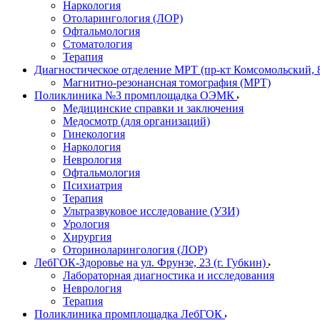
Наркология
Отоларингология (ЛОР)
Офтальмология
Стоматология
Терапия
Диагностическое отделение МРТ (пр-кт Комсомольский, 
Магнитно-резонансная томография (МРТ)
Поликлиника №3 промплощадка ОЭМК
Медицинские справки и заключения
Медосмотр (для организаций)
Гинекология
Наркология
Неврология
Офтальмология
Психиатрия
Терапия
Ультразвуковое исследование (УЗИ)
Урология
Хирургия
Оториноларингология (ЛОР)
ЛебГОК-Здоровье на ул. Фрунзе, 23 (г. Губкин)
Лабораторная диагностика и исследования
Неврология
Терапия
Поликлиника промплощадка ЛебГОК