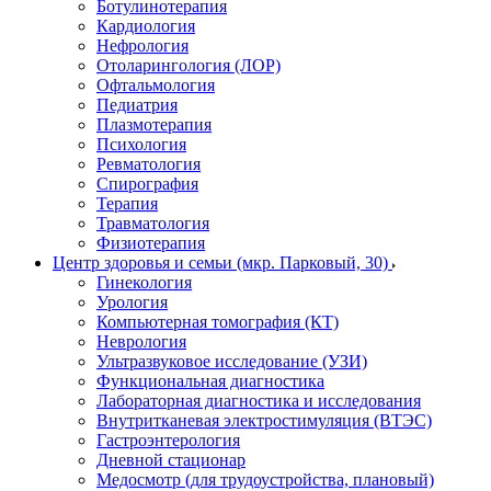
Ботулинотерапия
Кардиология
Нефрология
Отоларингология (ЛОР)
Офтальмология
Педиатрия
Плазмотерапия
Психология
Ревматология
Спирография
Терапия
Травматология
Физиотерапия
Центр здоровья и семьи (мкр. Парковый, 30)
Гинекология
Урология
Компьютерная томография (КТ)
Неврология
Ультразвуковое исследование (УЗИ)
Функциональная диагностика
Лабораторная диагностика и исследования
Внутритканевая электростимуляция (ВТЭС)
Гастроэнтерология
Дневной стационар
Медосмотр (для трудоустройства, плановый)