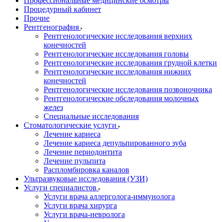
Профессиональные медицинские осмотры
Процедурный кабинет
Прочие
Рентгенография
Рентгенологические исследования верхних
конечностей
Рентгенологические исследования головы
Рентгенологические исследования грудной клетки
Рентгенологические исследования нижних
конечностей
Рентгенологические исследования позвоночника
Рентгенологические обследования молочных
желез
Специальные исследования
Стоматологические услуги
Лечение кариеса
Лечение кариеса депульпированного зуба
Лечение периодонтита
Лечение пульпита
Распломбировка каналов
Ультразвуковые исследования (УЗИ)
Услуги специалистов
Услуги врача аллерголога-иммунолога
Услуги врача хирурга
Услуги врача-невролога