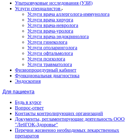
Ультразвуковые исследования (УЗИ)
Услуги специалистов
Услуги врача аллерголога-иммунолога
Услуги врача хирурга
Услуги врача-невролога
Услуги врача-уролога
Услуги врача-эндокринолога
Услуги гинеколога
Услуги отоларинголога
Услуги офтальмолога
Услуги психолога
Услуги травматолога
Физиопроцедурный кабинет
Функциональная диагностика
Эндоскопия
Для пациента
Будь в курсе
Вопрос-ответ
Контакты контролирующих организаций
Документы, регламентирующие деятельность ООО
"ЛебГОК-Здоровье"
Перечни жизненно необходимых лекарственных
препаратов