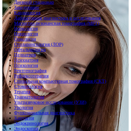
Дневной стационар
Заведующие
Кардиология
Лабораторная диагностика и исследования
Магнитно-резонансная томография (МРТ)
Наркология
Неврология
Онкология
Отоларингология (ЛОР)
Офтальмология
Педиатрия
Психиатрия
Психология
Рентгенография
Рефлексотерапия
Спиральная компьютерная томография (СКТ)
Стоматология
Терапия
Травматология
Ультразвуковое исследование (УЗИ)
Урология
Функциональная диагностика
Хирургия
Эндокринология
Эндоскопия