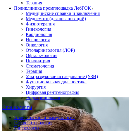
Терапия
Поликлиника промплощадка ЛебГОК
Медицинские справки и заключения
Медосмотр (для организаций)
Физиотерапия
Гинекология
Кардиология
Неврология
Онкология
Отоларингология (ЛОР)
Офтальмология
Психиатрия
Стоматология
Терапия
Ультразвуковое исследование (УЗИ)
Функциональная диагностика
Хирургия
Цифровая рентгенография
Эндокринология
Специалисты
Аллергология и иммунология
Гастроэнтерология
Гинекология