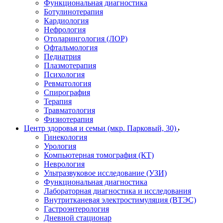
Функциональная диагностика
Ботулинотерапия
Кардиология
Нефрология
Отоларингология (ЛОР)
Офтальмология
Педиатрия
Плазмотерапия
Психология
Ревматология
Спирография
Терапия
Травматология
Физиотерапия
Центр здоровья и семьи (мкр. Парковый, 30)
Гинекология
Урология
Компьютерная томография (КТ)
Неврология
Ультразвуковое исследование (УЗИ)
Функциональная диагностика
Лабораторная диагностика и исследования
Внутритканевая электростимуляция (ВТЭС)
Гастроэнтерология
Дневной стационар