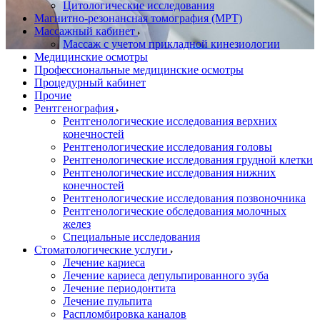
Цитологические исследования
Магнитно-резонансная томография (МРТ)
Массажный кабинет
Массаж с учетом прикладной кинезиологии
Медицинские осмотры
Профессиональные медицинские осмотры
Процедурный кабинет
Прочие
Рентгенография
Рентгенологические исследования верхних
конечностей
Рентгенологические исследования головы
Рентгенологические исследования грудной клетки
Рентгенологические исследования нижних
конечностей
Рентгенологические исследования позвоночника
Рентгенологические обследования молочных
желез
Специальные исследования
Стоматологические услуги
Лечение кариеса
Лечение кариеса депульпированного зуба
Лечение периодонтита
Лечение пульпита
Распломбировка каналов