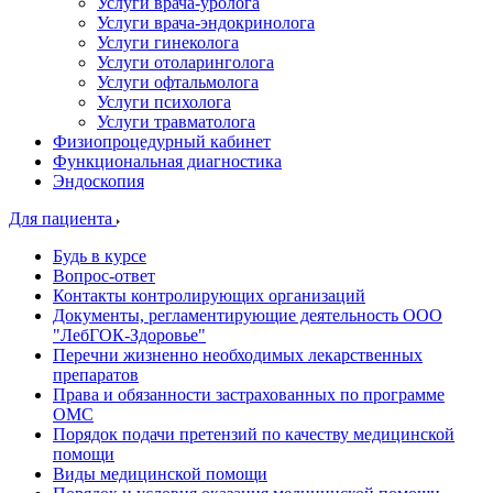
Услуги врача-уролога
Услуги врача-эндокринолога
Услуги гинеколога
Услуги отоларинголога
Услуги офтальмолога
Услуги психолога
Услуги травматолога
Физиопроцедурный кабинет
Функциональная диагностика
Эндоскопия
Для пациента
Будь в курсе
Вопрос-ответ
Контакты контролирующих организаций
Документы, регламентирующие деятельность ООО
"ЛебГОК-Здоровье"
Перечни жизненно необходимых лекарственных
препаратов
Права и обязанности застрахованных по программе
ОМС
Порядок подачи претензий по качеству медицинской
помощи
Виды медицинской помощи