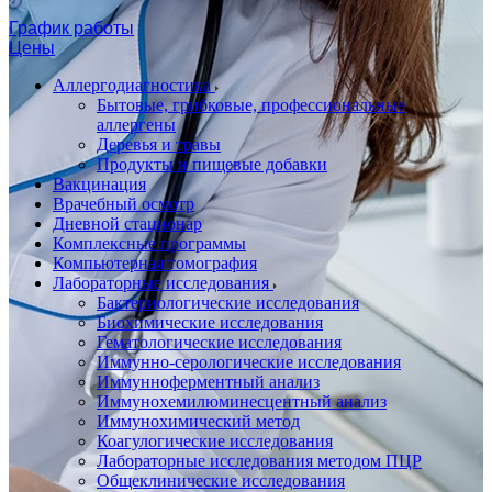
График работы
Цены
Аллергодиагностика
Бытовые, грибковые, профессиональные
аллергены
Деревья и травы
Продукты и пищевые добавки
Вакцинация
Врачебный осмотр
Дневной стационар
Комплексные программы
Компьютерная томография
Лабораторные исследования
Бактериологические исследования
Биохимические исследования
Гематологические исследования
Иммунно-серологические исследования
Иммунноферментный анализ
Иммунохемилюминесцентный анализ
Иммунохимический метод
Коагулогические исследования
Лабораторные исследования методом ПЦР
Общеклинические исследования