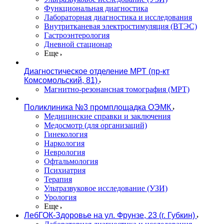
Функциональная диагностика
Лабораторная диагностика и исследования
Внутритканевая электростимуляция (ВТЭС)
Гастроэнтерология
Дневной стационар
Еще
Диагностическое отделение МРТ (пр-кт
Комсомольский, 81)
Магнитно-резонансная томография (МРТ)
Поликлиника №3 промплощадка ОЭМК
Медицинские справки и заключения
Медосмотр (для организаций)
Гинекология
Наркология
Неврология
Офтальмология
Психиатрия
Терапия
Ультразвуковое исследование (УЗИ)
Урология
Еще
ЛебГОК-Здоровье на ул. Фрунзе, 23 (г. Губкин)