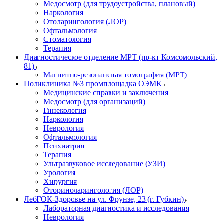
Медосмотр (для трудоустройства, плановый)
Наркология
Отоларингология (ЛОР)
Офтальмология
Стоматология
Терапия
Диагностическое отделение МРТ (пр-кт Комсомольский,
81)
Магнитно-резонансная томография (МРТ)
Поликлиника №3 промплощадка ОЭМК
Медицинские справки и заключения
Медосмотр (для организаций)
Гинекология
Наркология
Неврология
Офтальмология
Психиатрия
Терапия
Ультразвуковое исследование (УЗИ)
Урология
Хирургия
Оториноларингология (ЛОР)
ЛебГОК-Здоровье на ул. Фрунзе, 23 (г. Губкин)
Лабораторная диагностика и исследования
Неврология