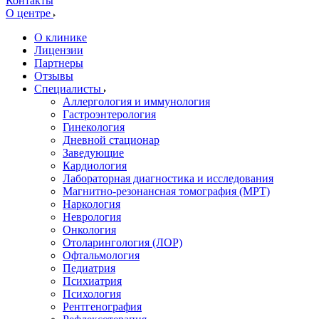
Контакты
О центре
О клинике
Лицензии
Партнеры
Отзывы
Специалисты
Аллергология и иммунология
Гастроэнтерология
Гинекология
Дневной стационар
Заведующие
Кардиология
Лабораторная диагностика и исследования
Магнитно-резонансная томография (МРТ)
Наркология
Неврология
Онкология
Отоларингология (ЛОР)
Офтальмология
Педиатрия
Психиатрия
Психология
Рентгенография