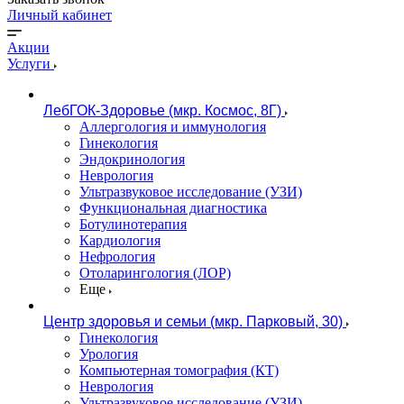
Личный кабинет
Акции
Услуги
ЛебГОК-Здоровье (мкр. Космос, 8Г)
Аллергология и иммунология
Гинекология
Эндокринология
Неврология
Ультразвуковое исследование (УЗИ)
Функциональная диагностика
Ботулинотерапия
Кардиология
Нефрология
Отоларингология (ЛОР)
Еще
Центр здоровья и семьи (мкр. Парковый, 30)
Гинекология
Урология
Компьютерная томография (КТ)
Неврология
Ультразвуковое исследование (УЗИ)