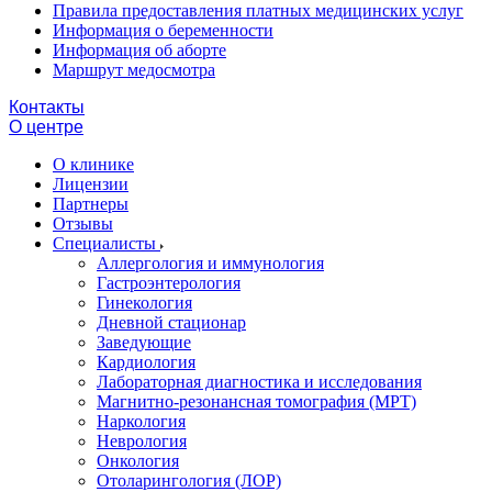
Правила предоставления платных медицинских услуг
Информация о беременности
Информация об аборте
Маршрут медосмотра
Контакты
О центре
О клинике
Лицензии
Партнеры
Отзывы
Специалисты
Аллергология и иммунология
Гастроэнтерология
Гинекология
Дневной стационар
Заведующие
Кардиология
Лабораторная диагностика и исследования
Магнитно-резонансная томография (МРТ)
Наркология
Неврология
Онкология
Отоларингология (ЛОР)