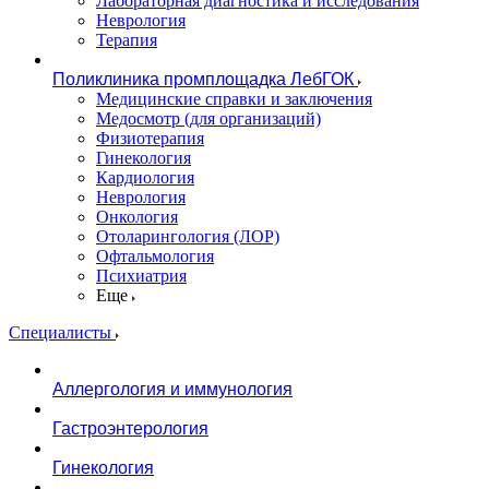
Лабораторная диагностика и исследования
Неврология
Терапия
Поликлиника промплощадка ЛебГОК
Медицинские справки и заключения
Медосмотр (для организаций)
Физиотерапия
Гинекология
Кардиология
Неврология
Онкология
Отоларингология (ЛОР)
Офтальмология
Психиатрия
Еще
Специалисты
Аллергология и иммунология
Гастроэнтерология
Гинекология