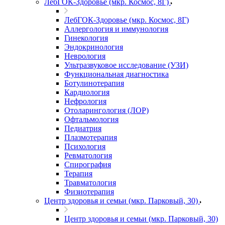
ЛебГОК-Здоровье (мкр. Космос, 8Г)
ЛебГОК-Здоровье (мкр. Космос, 8Г)
Аллергология и иммунология
Гинекология
Эндокринология
Неврология
Ультразвуковое исследование (УЗИ)
Функциональная диагностика
Ботулинотерапия
Кардиология
Нефрология
Отоларингология (ЛОР)
Офтальмология
Педиатрия
Плазмотерапия
Психология
Ревматология
Спирография
Терапия
Травматология
Физиотерапия
Центр здоровья и семьи (мкр. Парковый, 30)
Центр здоровья и семьи (мкр. Парковый, 30)