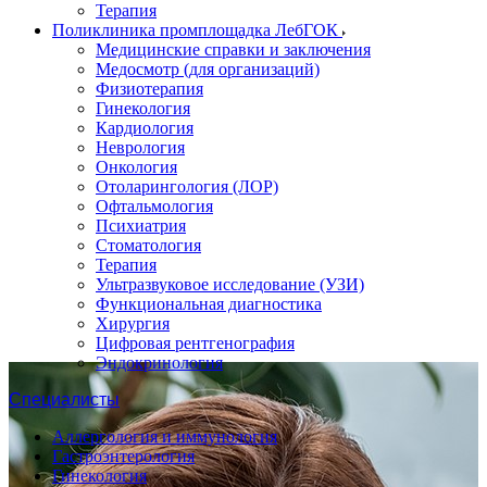
Терапия
Поликлиника промплощадка ЛебГОК
Медицинские справки и заключения
Медосмотр (для организаций)
Физиотерапия
Гинекология
Кардиология
Неврология
Онкология
Отоларингология (ЛОР)
Офтальмология
Психиатрия
Стоматология
Терапия
Ультразвуковое исследование (УЗИ)
Функциональная диагностика
Хирургия
Цифровая рентгенография
Эндокринология
Специалисты
Аллергология и иммунология
Гастроэнтерология
Гинекология