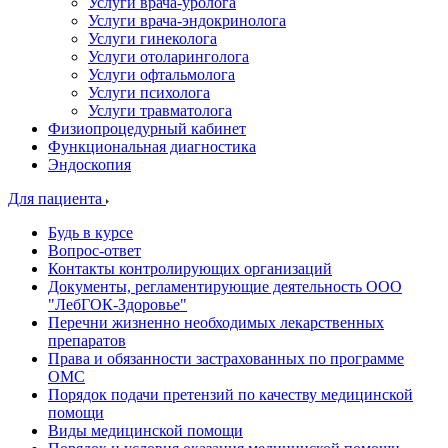
Услуги врача-уролога
Услуги врача-эндокринолога
Услуги гинеколога
Услуги отоларинголога
Услуги офтальмолога
Услуги психолога
Услуги травматолога
Физиопроцедурный кабинет
Функциональная диагностика
Эндоскопия
Для пациента
Будь в курсе
Вопрос-ответ
Контакты контролирующих организаций
Документы, регламентирующие деятельность ООО
"ЛебГОК-Здоровье"
Перечни жизненно необходимых лекарственных
препаратов
Права и обязанности застрахованных по программе
ОМС
Порядок подачи претензий по качеству медицинской
помощи
Виды медицинской помощи