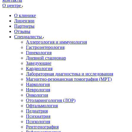
Контакты
О центре
О клинике
Лицензии
Партнеры
Отзывы
Специалисты
Аллергология и иммунология
Гастроэнтерология
Гинекология
Дневной стационар
Заведующие
Кардиология
Лабораторная диагностика и исследования
Магнитно-резонансная томография (МРТ)
Наркология
Неврология
Онкология
Отоларингология (ЛОР)
Офтальмология
Педиатрия
Психиатрия
Психология
Рентгенография