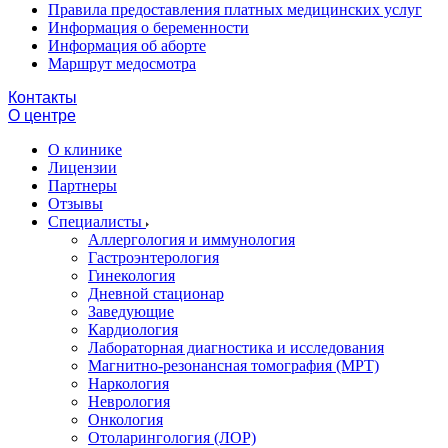
Правила предоставления платных медицинских услуг
Информация о беременности
Информация об аборте
Маршрут медосмотра
Контакты
О центре
О клинике
Лицензии
Партнеры
Отзывы
Специалисты
Аллергология и иммунология
Гастроэнтерология
Гинекология
Дневной стационар
Заведующие
Кардиология
Лабораторная диагностика и исследования
Магнитно-резонансная томография (МРТ)
Наркология
Неврология
Онкология
Отоларингология (ЛОР)