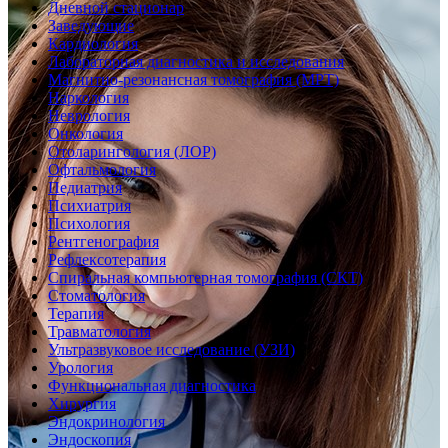
Дневной стационар
Заведующие
Кардиология
Лабораторная диагностика и исследования
Магнитно-резонансная томография (МРТ)
Наркология
Неврология
Онкология
Отоларингология (ЛОР)
Офтальмология
Педиатрия
Психиатрия
Психология
Рентгенография
Рефлексотерапия
Спиральная компьютерная томография (СКТ)
Стоматология
Терапия
Травматология
Ультразвуковое исследование (УЗИ)
Урология
Функциональная диагностика
Хирургия
Эндокринология
Эндоскопия