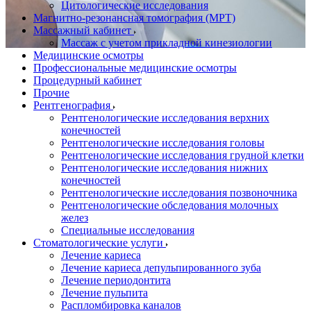
Цитологические исследования
Магнитно-резонансная томография (МРТ)
Массажный кабинет
Массаж с учетом прикладной кинезиологии
Медицинские осмотры
Профессиональные медицинские осмотры
Процедурный кабинет
Прочие
Рентгенография
Рентгенологические исследования верхних
конечностей
Рентгенологические исследования головы
Рентгенологические исследования грудной клетки
Рентгенологические исследования нижних
конечностей
Рентгенологические исследования позвоночника
Рентгенологические обследования молочных
желез
Специальные исследования
Стоматологические услуги
Лечение кариеса
Лечение кариеса депульпированного зуба
Лечение периодонтита
Лечение пульпита
Распломбировка каналов