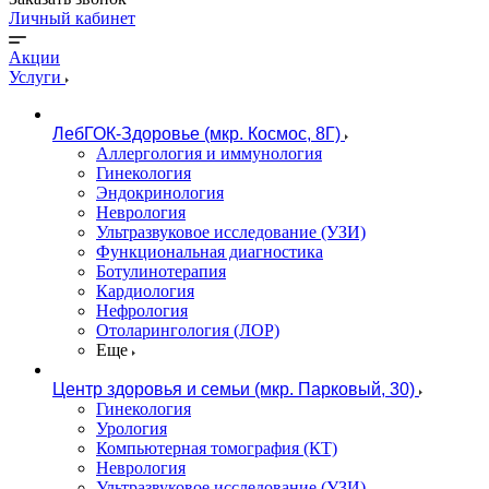
Личный кабинет
Акции
Услуги
ЛебГОК-Здоровье (мкр. Космос, 8Г)
Аллергология и иммунология
Гинекология
Эндокринология
Неврология
Ультразвуковое исследование (УЗИ)
Функциональная диагностика
Ботулинотерапия
Кардиология
Нефрология
Отоларингология (ЛОР)
Еще
Центр здоровья и семьи (мкр. Парковый, 30)
Гинекология
Урология
Компьютерная томография (КТ)
Неврология
Ультразвуковое исследование (УЗИ)