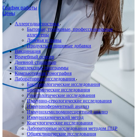
График работы
Цены
Аллергодиагностика
Бытовые, грибковые, профессиональные
аллергены
Деревья и травы
Продукты и пищевые добавки
Вакцинация
Врачебный осмотр
Дневной стационар
Комплексные программы
Компьютерная томография
Лабораторные исследования
Бактериологические исследования
Биохимические исследования
Гематологические исследования
Иммунно-серологические исследования
Иммунноферментный анализ
Иммунохемилюминесцентный анализ
Иммунохимический метод
Коагулогические исследования
Лабораторные исследования методом ПЦР
Общеклинические исследования