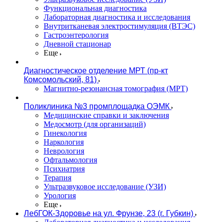
Функциональная диагностика
Лабораторная диагностика и исследования
Внутритканевая электростимуляция (ВТЭС)
Гастроэнтерология
Дневной стационар
Еще
Диагностическое отделение МРТ (пр-кт
Комсомольский, 81)
Магнитно-резонансная томография (МРТ)
Поликлиника №3 промплощадка ОЭМК
Медицинские справки и заключения
Медосмотр (для организаций)
Гинекология
Наркология
Неврология
Офтальмология
Психиатрия
Терапия
Ультразвуковое исследование (УЗИ)
Урология
Еще
ЛебГОК-Здоровье на ул. Фрунзе, 23 (г. Губкин)