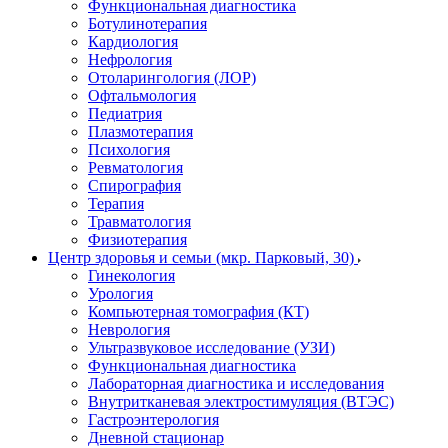
Функциональная диагностика
Ботулинотерапия
Кардиология
Нефрология
Отоларингология (ЛОР)
Офтальмология
Педиатрия
Плазмотерапия
Психология
Ревматология
Спирография
Терапия
Травматология
Физиотерапия
Центр здоровья и семьи (мкр. Парковый, 30)
Гинекология
Урология
Компьютерная томография (КТ)
Неврология
Ультразвуковое исследование (УЗИ)
Функциональная диагностика
Лабораторная диагностика и исследования
Внутритканевая электростимуляция (ВТЭС)
Гастроэнтерология
Дневной стационар