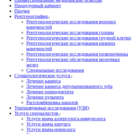
Профессиональные медицинские осмотры
Процедурный кабинет
Прочие
Рентгенография
Рентгенологические исследования верхних
конечностей
Рентгенологические исследования головы
Рентгенологические исследования грудной клетки
Рентгенологические исследования нижних
конечностей
Рентгенологические исследования позвоночника
Рентгенологические обследования молочных
желез
Специальные исследования
Стоматологические услуги
Лечение кариеса
Лечение кариеса депульпированного зуба
Лечение периодонтита
Лечение пульпита
Распломбировка каналов
Ультразвуковые исследования (УЗИ)
Услуги специалистов
Услуги врача аллерголога-иммунолога
Услуги врача хирурга
Услуги врача-невролога