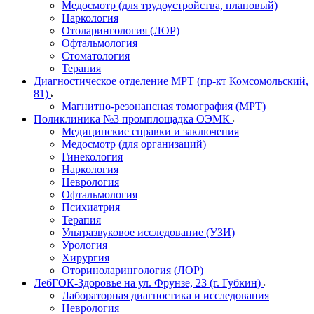
Медосмотр (для трудоустройства, плановый)
Наркология
Отоларингология (ЛОР)
Офтальмология
Стоматология
Терапия
Диагностическое отделение МРТ (пр-кт Комсомольский,
81)
Магнитно-резонансная томография (МРТ)
Поликлиника №3 промплощадка ОЭМК
Медицинские справки и заключения
Медосмотр (для организаций)
Гинекология
Наркология
Неврология
Офтальмология
Психиатрия
Терапия
Ультразвуковое исследование (УЗИ)
Урология
Хирургия
Оториноларингология (ЛОР)
ЛебГОК-Здоровье на ул. Фрунзе, 23 (г. Губкин)
Лабораторная диагностика и исследования
Неврология