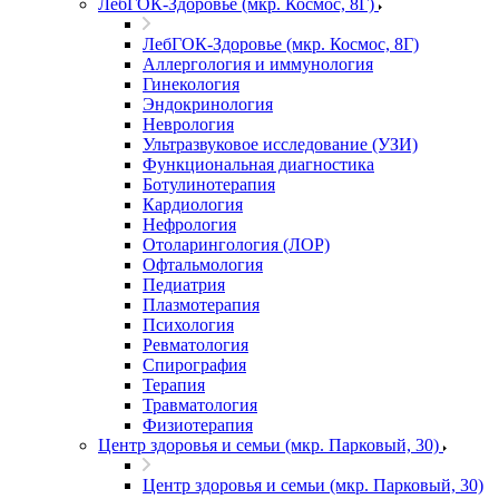
ЛебГОК-Здоровье (мкр. Космос, 8Г)
ЛебГОК-Здоровье (мкр. Космос, 8Г)
Аллергология и иммунология
Гинекология
Эндокринология
Неврология
Ультразвуковое исследование (УЗИ)
Функциональная диагностика
Ботулинотерапия
Кардиология
Нефрология
Отоларингология (ЛОР)
Офтальмология
Педиатрия
Плазмотерапия
Психология
Ревматология
Спирография
Терапия
Травматология
Физиотерапия
Центр здоровья и семьи (мкр. Парковый, 30)
Центр здоровья и семьи (мкр. Парковый, 30)