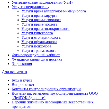
Ультразвуковые исследования (УЗИ)
Услуги специалистов
Услуги врача аллерголога-иммунолога
Услуги врача хирурга
Услуги врача-невролога
Услуги врача-уролога
Услуги врача-эндокринолога
Услуги гинеколога
Услуги отоларинголога
Услуги офтальмолога
Услуги психолога
Услуги травматолога
Физиопроцедурный кабинет
Функциональная диагностика
Эндоскопия
Для пациента
Будь в курсе
Вопрос-ответ
Контакты контролирующих организаций
Документы, регламентирующие деятельность ООО
"ЛебГОК-Здоровье"
Перечни жизненно необходимых лекарственных
препаратов