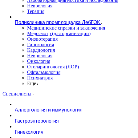
Лабораторная диагностика и исследования
Неврология
Терапия
Поликлиника промплощадка ЛебГОК
Медицинские справки и заключения
Медосмотр (для организаций)
Физиотерапия
Гинекология
Кардиология
Неврология
Онкология
Отоларингология (ЛОР)
Офтальмология
Психиатрия
Еще
Специалисты
Аллергология и иммунология
Гастроэнтерология
Гинекология