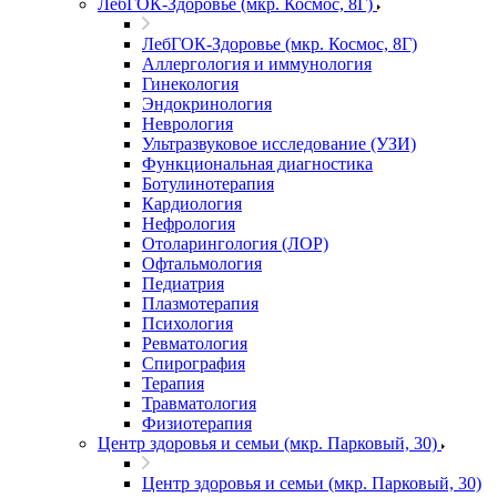
ЛебГОК-Здоровье (мкр. Космос, 8Г)
ЛебГОК-Здоровье (мкр. Космос, 8Г)
Аллергология и иммунология
Гинекология
Эндокринология
Неврология
Ультразвуковое исследование (УЗИ)
Функциональная диагностика
Ботулинотерапия
Кардиология
Нефрология
Отоларингология (ЛОР)
Офтальмология
Педиатрия
Плазмотерапия
Психология
Ревматология
Спирография
Терапия
Травматология
Физиотерапия
Центр здоровья и семьи (мкр. Парковый, 30)
Центр здоровья и семьи (мкр. Парковый, 30)