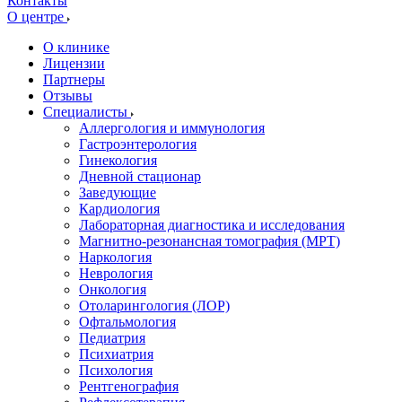
Контакты
О центре
О клинике
Лицензии
Партнеры
Отзывы
Специалисты
Аллергология и иммунология
Гастроэнтерология
Гинекология
Дневной стационар
Заведующие
Кардиология
Лабораторная диагностика и исследования
Магнитно-резонансная томография (МРТ)
Наркология
Неврология
Онкология
Отоларингология (ЛОР)
Офтальмология
Педиатрия
Психиатрия
Психология
Рентгенография