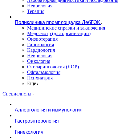
Лабораторная диагностика и исследования
Неврология
Терапия
Поликлиника промплощадка ЛебГОК
Медицинские справки и заключения
Медосмотр (для организаций)
Физиотерапия
Гинекология
Кардиология
Неврология
Онкология
Отоларингология (ЛОР)
Офтальмология
Психиатрия
Еще
Специалисты
Аллергология и иммунология
Гастроэнтерология
Гинекология