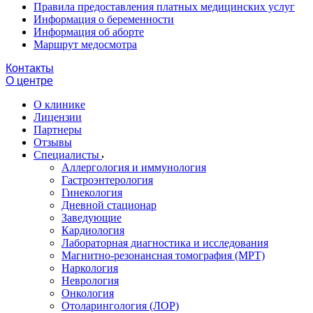
Правила предоставления платных медицинских услуг
Информация о беременности
Информация об аборте
Маршрут медосмотра
Контакты
О центре
О клинике
Лицензии
Партнеры
Отзывы
Специалисты
Аллергология и иммунология
Гастроэнтерология
Гинекология
Дневной стационар
Заведующие
Кардиология
Лабораторная диагностика и исследования
Магнитно-резонансная томография (МРТ)
Наркология
Неврология
Онкология
Отоларингология (ЛОР)