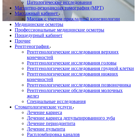
Цитологические исследования
Магнитно-резонансная томография (МРТ)
Массажный кабинет
Массаж с учетом прикладной кинезиологии
Медицинские осмотры
Профессиональные медицинские осмотры
Процедурный кабинет
Прочие
Рентгенография
Рентгенологические исследования верхних
конечностей
Рентгенологические исследования головы
Рентгенологические исследования грудной клетки
Рентгенологические исследования нижних
конечностей
Рентгенологические исследования позвоночника
Рентгенологические обследования молочных
желез
Специальные исследования
Стоматологические услуги
Лечение кариеса
Лечение кариеса депульпированного зуба
Лечение периодонтита
Лечение пульпита
Распломбировка каналов