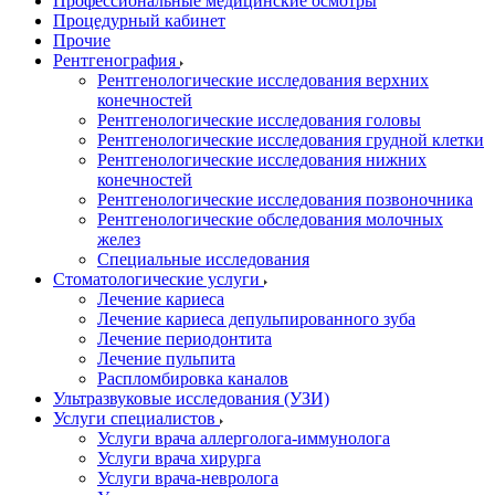
Профессиональные медицинские осмотры
Процедурный кабинет
Прочие
Рентгенография
Рентгенологические исследования верхних
конечностей
Рентгенологические исследования головы
Рентгенологические исследования грудной клетки
Рентгенологические исследования нижних
конечностей
Рентгенологические исследования позвоночника
Рентгенологические обследования молочных
желез
Специальные исследования
Стоматологические услуги
Лечение кариеса
Лечение кариеса депульпированного зуба
Лечение периодонтита
Лечение пульпита
Распломбировка каналов
Ультразвуковые исследования (УЗИ)
Услуги специалистов
Услуги врача аллерголога-иммунолога
Услуги врача хирурга
Услуги врача-невролога