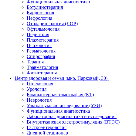
Функциональная диагностика
Ботулинотерапия
Кардиология
Нефрология
Отоларингология (ЛОР)
Офтальмология
Педиатрия
Плазмотерапия
Психология
Ревматология
Спирография
Терапия
Травматология
Физиотерапия
Центр здоровья и семьи (мкр. Парковый, 30)
Гинекология
Урология
Компьютерная томография (КТ)
Неврология
Ультразвуковое исследование (УЗИ)
Функциональная диагностика
Лабораторная диагностика и исследования
Внутритканевая электростимуляция (ВТЭС)
Гастроэнтерология
Дневной стационар