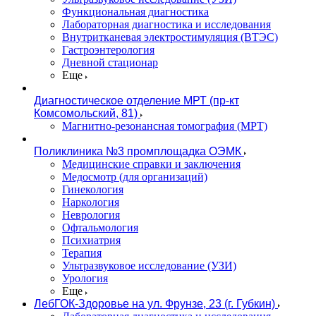
Функциональная диагностика
Лабораторная диагностика и исследования
Внутритканевая электростимуляция (ВТЭС)
Гастроэнтерология
Дневной стационар
Еще
Диагностическое отделение МРТ (пр-кт
Комсомольский, 81)
Магнитно-резонансная томография (МРТ)
Поликлиника №3 промплощадка ОЭМК
Медицинские справки и заключения
Медосмотр (для организаций)
Гинекология
Наркология
Неврология
Офтальмология
Психиатрия
Терапия
Ультразвуковое исследование (УЗИ)
Урология
Еще
ЛебГОК-Здоровье на ул. Фрунзе, 23 (г. Губкин)