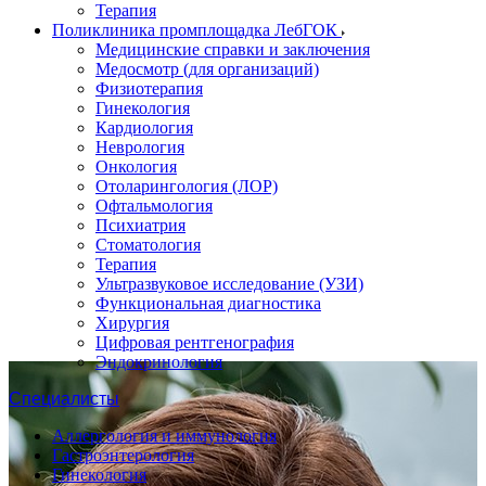
Терапия
Поликлиника промплощадка ЛебГОК
Медицинские справки и заключения
Медосмотр (для организаций)
Физиотерапия
Гинекология
Кардиология
Неврология
Онкология
Отоларингология (ЛОР)
Офтальмология
Психиатрия
Стоматология
Терапия
Ультразвуковое исследование (УЗИ)
Функциональная диагностика
Хирургия
Цифровая рентгенография
Эндокринология
Специалисты
Аллергология и иммунология
Гастроэнтерология
Гинекология