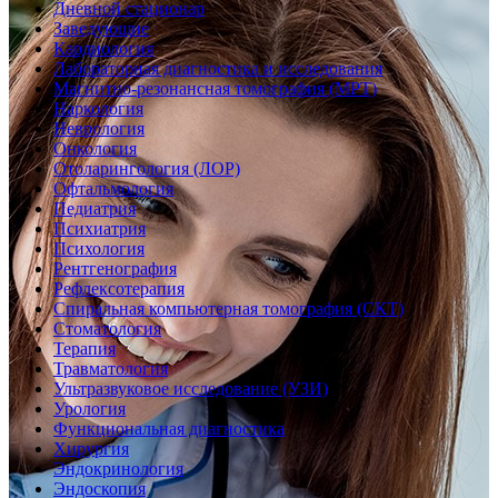
Дневной стационар
Заведующие
Кардиология
Лабораторная диагностика и исследования
Магнитно-резонансная томография (МРТ)
Наркология
Неврология
Онкология
Отоларингология (ЛОР)
Офтальмология
Педиатрия
Психиатрия
Психология
Рентгенография
Рефлексотерапия
Спиральная компьютерная томография (СКТ)
Стоматология
Терапия
Травматология
Ультразвуковое исследование (УЗИ)
Урология
Функциональная диагностика
Хирургия
Эндокринология
Эндоскопия