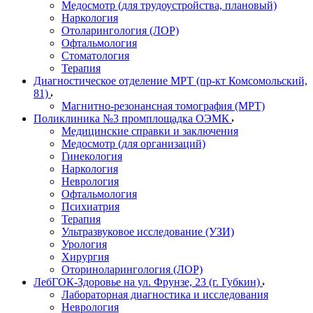
Медосмотр (для трудоустройства, плановый)
Наркология
Отоларингология (ЛОР)
Офтальмология
Стоматология
Терапия
Диагностическое отделение МРТ (пр-кт Комсомольский,
81)
Магнитно-резонансная томография (МРТ)
Поликлиника №3 промплощадка ОЭМК
Медицинские справки и заключения
Медосмотр (для организаций)
Гинекология
Наркология
Неврология
Офтальмология
Психиатрия
Терапия
Ультразвуковое исследование (УЗИ)
Урология
Хирургия
Оториноларингология (ЛОР)
ЛебГОК-Здоровье на ул. Фрунзе, 23 (г. Губкин)
Лабораторная диагностика и исследования
Неврология