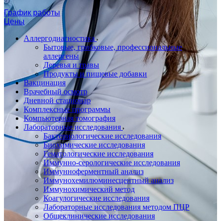
График работы
Цены
Аллергодиагностика
Бытовые, грибковые, профессиональные
аллергены
Деревья и травы
Продукты и пищевые добавки
Вакцинация
Врачебный осмотр
Дневной стационар
Комплексные программы
Компьютерная томография
Лабораторные исследования
Бактериологические исследования
Биохимические исследования
Гематологические исследования
Иммунно-серологические исследования
Иммунноферментный анализ
Иммунохемилюминесцентный анализ
Иммунохимический метод
Коагулогические исследования
Лабораторные исследования методом ПЦР
Общеклинические исследования