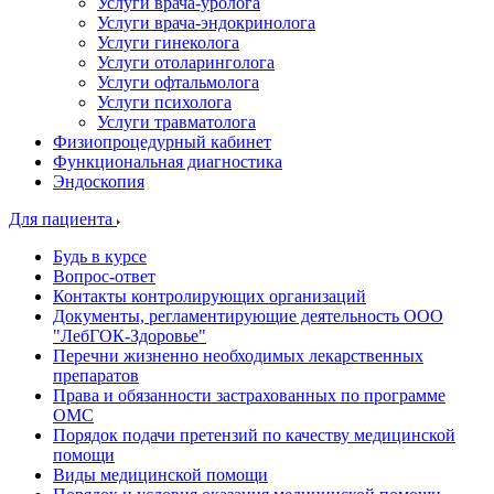
Услуги врача-уролога
Услуги врача-эндокринолога
Услуги гинеколога
Услуги отоларинголога
Услуги офтальмолога
Услуги психолога
Услуги травматолога
Физиопроцедурный кабинет
Функциональная диагностика
Эндоскопия
Для пациента
Будь в курсе
Вопрос-ответ
Контакты контролирующих организаций
Документы, регламентирующие деятельность ООО
"ЛебГОК-Здоровье"
Перечни жизненно необходимых лекарственных
препаратов
Права и обязанности застрахованных по программе
ОМС
Порядок подачи претензий по качеству медицинской
помощи
Виды медицинской помощи