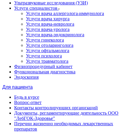
Ультразвуковые исследования (УЗИ)
Услуги специалистов
Услуги врача аллерголога-иммунолога
Услуги врача хирурга
Услуги врача-невролога
Услуги врача-уролога
Услуги врача-эндокринолога
Услуги гинеколога
Услуги отоларинголога
Услуги офтальмолога
Услуги психолога
Услуги травматолога
Физиопроцедурный кабинет
Функциональная диагностика
Эндоскопия
Для пациента
Будь в курсе
Вопрос-ответ
Контакты контролирующих организаций
Документы, регламентирующие деятельность ООО
"ЛебГОК-Здоровье"
Перечни жизненно необходимых лекарственных
препаратов