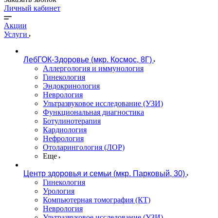
Личный кабинет
Акции
Услуги
ЛебГОК-Здоровье (мкр. Космос, 8Г)
Аллергология и иммунология
Гинекология
Эндокринология
Неврология
Ультразвуковое исследование (УЗИ)
Функциональная диагностика
Ботулинотерапия
Кардиология
Нефрология
Отоларингология (ЛОР)
Еще
Центр здоровья и семьи (мкр. Парковый, 30)
Гинекология
Урология
Компьютерная томография (КТ)
Неврология
Ультразвуковое исследование (УЗИ)