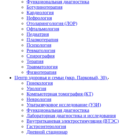
Функциональная диагностика
Ботулинотерапия
Кардиология
Нефрология
Отоларингология (ЛОР)
Офтальмология
Педиатрия
Плазмотерапия
Психология
Ревматология
Спирография
Терапия
Травматология
Физиотерапия
Центр здоровья и семьи (мкр. Парковый, 30)
Гинекология
Урология
Компьютерная томография (КТ)
Неврология
Ультразвуковое исследование (УЗИ)
Функциональная диагностика
Лабораторная диагностика и исследования
Внутритканевая электростимуляция (ВТЭС)
Гастроэнтерология
Дневной стационар