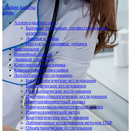
График работы
Цены
Аллергодиагностика
Бытовые, грибковые, профессиональные
аллергены
Деревья и травы
Продукты и пищевые добавки
Вакцинация
Врачебный осмотр
Дневной стационар
Комплексные программы
Компьютерная томография
Лабораторные исследования
Бактериологические исследования
Биохимические исследования
Гематологические исследования
Иммунно-серологические исследования
Иммунноферментный анализ
Иммунохемилюминесцентный анализ
Иммунохимический метод
Коагулогические исследования
Лабораторные исследования методом ПЦР
Общеклинические исследования