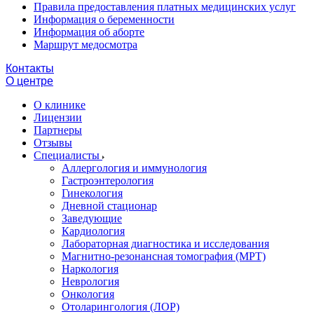
Правила предоставления платных медицинских услуг
Информация о беременности
Информация об аборте
Маршрут медосмотра
Контакты
О центре
О клинике
Лицензии
Партнеры
Отзывы
Специалисты
Аллергология и иммунология
Гастроэнтерология
Гинекология
Дневной стационар
Заведующие
Кардиология
Лабораторная диагностика и исследования
Магнитно-резонансная томография (МРТ)
Наркология
Неврология
Онкология
Отоларингология (ЛОР)