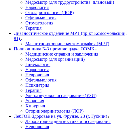
Медосмотр (для трудоустройства, плановый)
Наркология
Отоларингология (ЛОР)
Офтальмология
Стоматология
Терапия
Диагностическое отделение МРТ (пр-кт Комсомольский,
81)
Магнитно-резонансная томография (МРТ)
Поликлиника №3 промплощадка ОЭМК
Медицинские справки и заключения
Медосмотр (для организаций)
Гинекология
Наркология
Неврология
Офтальмология
Психиатрия
Терапия
Ультразвуковое исследование (УЗИ)
Урология
Хирургия
Оториноларингология (ЛОР)
ЛебГОК-Здоровье на ул. Фрунзе, 23 (г. Губкин)
Лабораторная диагностика и исследования
Неврология