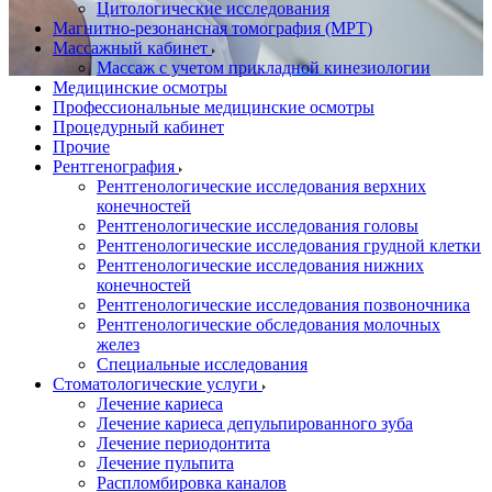
Цитологические исследования
Магнитно-резонансная томография (МРТ)
Массажный кабинет
Массаж с учетом прикладной кинезиологии
Медицинские осмотры
Профессиональные медицинские осмотры
Процедурный кабинет
Прочие
Рентгенография
Рентгенологические исследования верхних
конечностей
Рентгенологические исследования головы
Рентгенологические исследования грудной клетки
Рентгенологические исследования нижних
конечностей
Рентгенологические исследования позвоночника
Рентгенологические обследования молочных
желез
Специальные исследования
Стоматологические услуги
Лечение кариеса
Лечение кариеса депульпированного зуба
Лечение периодонтита
Лечение пульпита
Распломбировка каналов