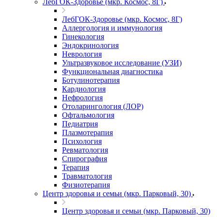
ЛебГОК-Здоровье (мкр. Космос, 8Г)
ЛебГОК-Здоровье (мкр. Космос, 8Г)
Аллергология и иммунология
Гинекология
Эндокринология
Неврология
Ультразвуковое исследование (УЗИ)
Функциональная диагностика
Ботулинотерапия
Кардиология
Нефрология
Отоларингология (ЛОР)
Офтальмология
Педиатрия
Плазмотерапия
Психология
Ревматология
Спирография
Терапия
Травматология
Физиотерапия
Центр здоровья и семьи (мкр. Парковый, 30)
Центр здоровья и семьи (мкр. Парковый, 30)