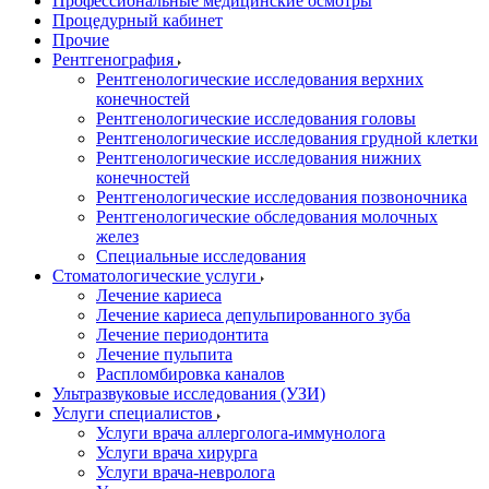
Профессиональные медицинские осмотры
Процедурный кабинет
Прочие
Рентгенография
Рентгенологические исследования верхних
конечностей
Рентгенологические исследования головы
Рентгенологические исследования грудной клетки
Рентгенологические исследования нижних
конечностей
Рентгенологические исследования позвоночника
Рентгенологические обследования молочных
желез
Специальные исследования
Стоматологические услуги
Лечение кариеса
Лечение кариеса депульпированного зуба
Лечение периодонтита
Лечение пульпита
Распломбировка каналов
Ультразвуковые исследования (УЗИ)
Услуги специалистов
Услуги врача аллерголога-иммунолога
Услуги врача хирурга
Услуги врача-невролога