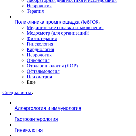
Лабораторная диагностика и исследования
Неврология
Терапия
Поликлиника промплощадка ЛебГОК
Медицинские справки и заключения
Медосмотр (для организаций)
Физиотерапия
Гинекология
Кардиология
Неврология
Онкология
Отоларингология (ЛОР)
Офтальмология
Психиатрия
Еще
Специалисты
Аллергология и иммунология
Гастроэнтерология
Гинекология