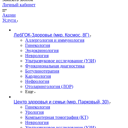
Личный кабинет
Акции
Услуги
ЛебГОК-Здоровье (мкр. Космос, 8Г)
Аллергология и иммунология
Гинекология
Эндокринология
Неврология
Ультразвуковое исследование (УЗИ)
Функциональная диагностика
Ботулинотерапия
Кардиология
Нефрология
Отоларингология (ЛОР)
Еще
Центр здоровья и семьи (мкр. Парковый, 30)
Гинекология
Урология
Компьютерная томография (КТ)
Неврология
Ультразвуковое исследование (УЗИ)