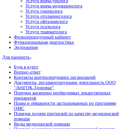
Услуги врача-уролога
Услуги врача-эндокринолога
Услуги гинеколога
Услуги отоларинголога
Услуги офтальмолога
Услуги психолога
Услуги травматолога
Физиопроцедурный кабинет
Функциональная диагностика
Эндоскопия
Для пациента
Будь в курсе
Вопрос-ответ
Контакты контролирующих организаций
Документы, регламентирующие деятельность ООО
"ЛебГОК-Здоровье"
Перечни жизненно необходимых лекарственных
препаратов
Права и обязанности застрахованных по программе
ОМС
Порядок подачи претензий по качеству медицинской
помощи
Виды медицинской помощи