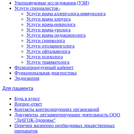
Ультразвуковые исследования (УЗИ)
Услуги специалистов
Услуги врача аллерголога-иммунолога
Услуги врача хирурга
Услуги врача-невролога
Услуги врача-уролога
Услуги врача-эндокринолога
Услуги гинеколога
Услуги отоларинголога
Услуги офтальмолога
Услуги психолога
Услуги травматолога
Физиопроцедурный кабинет
Функциональная диагностика
Эндоскопия
Для пациента
Будь в курсе
Вопрос-ответ
Контакты контролирующих организаций
Документы, регламентирующие деятельность ООО
"ЛебГОК-Здоровье"
Перечни жизненно необходимых лекарственных
препаратов