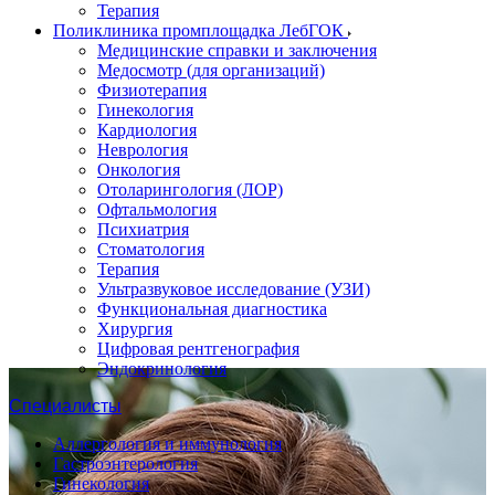
Терапия
Поликлиника промплощадка ЛебГОК
Медицинские справки и заключения
Медосмотр (для организаций)
Физиотерапия
Гинекология
Кардиология
Неврология
Онкология
Отоларингология (ЛОР)
Офтальмология
Психиатрия
Стоматология
Терапия
Ультразвуковое исследование (УЗИ)
Функциональная диагностика
Хирургия
Цифровая рентгенография
Эндокринология
Специалисты
Аллергология и иммунология
Гастроэнтерология
Гинекология