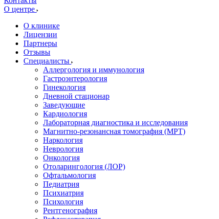
Контакты
О центре
О клинике
Лицензии
Партнеры
Отзывы
Специалисты
Аллергология и иммунология
Гастроэнтерология
Гинекология
Дневной стационар
Заведующие
Кардиология
Лабораторная диагностика и исследования
Магнитно-резонансная томография (МРТ)
Наркология
Неврология
Онкология
Отоларингология (ЛОР)
Офтальмология
Педиатрия
Психиатрия
Психология
Рентгенография