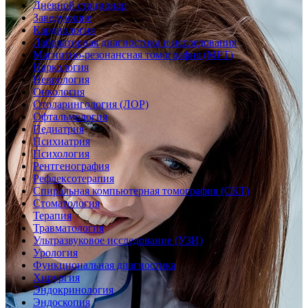
Дневной стационар
Заведующие
Кардиология
Лабораторная диагностика и исследования
Магнитно-резонансная томография (МРТ)
Наркология
Неврология
Онкология
Отоларингология (ЛОР)
Офтальмология
Педиатрия
Психиатрия
Психология
Рентгенография
Рефлексотерапия
Спиральная компьютерная томография (СКТ)
Стоматология
Терапия
Травматология
Ультразвуковое исследование (УЗИ)
Урология
Функциональная диагностика
Хирургия
Эндокринология
Эндоскопия