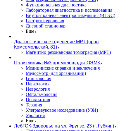
Функциональная диагностика
Лабораторная диагностика и исследования
Внутритканевая электростимуляция (ВТЭС)
Гастроэнтерология
Дневной стационар
Еще
Диагностическое отделение МРТ (пр-кт
Комсомольский, 81)
Магнитно-резонансная томография (МРТ)
Поликлиника №3 промплощадка ОЭМК
Медицинские справки и заключения
Медосмотр (для организаций)
Гинекология
Наркология
Неврология
Офтальмология
Психиатрия
Терапия
Ультразвуковое исследование (УЗИ)
Урология
Еще
ЛебГОК-Здоровье на ул. Фрунзе, 23 (г. Губкин)