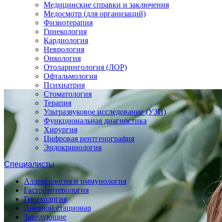
Медицинские справки и заключения
Медосмотр (для организаций)
Физиотерапия
Гинекология
Кардиология
Неврология
Онкология
Отоларингология (ЛОР)
Офтальмология
Психиатрия
Стоматология
Терапия
Ультразвуковое исследование (УЗИ)
Функциональная диагностика
Хирургия
Цифровая рентгенография
Эндокринология
Специалисты
Аллергология и иммунология
Гастроэнтерология
Гинекология
Дневной стационар
Заведующие