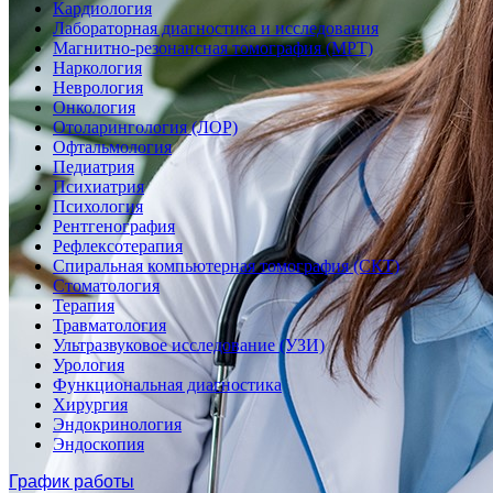
Кардиология
Лабораторная диагностика и исследования
Магнитно-резонансная томография (МРТ)
Наркология
Неврология
Онкология
Отоларингология (ЛОР)
Офтальмология
Педиатрия
Психиатрия
Психология
Рентгенография
Рефлексотерапия
Спиральная компьютерная томография (СКТ)
Стоматология
Терапия
Травматология
Ультразвуковое исследование (УЗИ)
Урология
Функциональная диагностика
Хирургия
Эндокринология
Эндоскопия
График работы