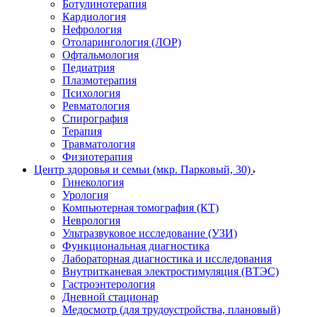
Ботулинотерапия
Кардиология
Нефрология
Отоларингология (ЛОР)
Офтальмология
Педиатрия
Плазмотерапия
Психология
Ревматология
Спирография
Терапия
Травматология
Физиотерапия
Центр здоровья и семьи (мкр. Парковый, 30)
Гинекология
Урология
Компьютерная томография (КТ)
Неврология
Ультразвуковое исследование (УЗИ)
Функциональная диагностика
Лабораторная диагностика и исследования
Внутритканевая электростимуляция (ВТЭС)
Гастроэнтерология
Дневной стационар
Медосмотр (для трудоустройства, плановый)