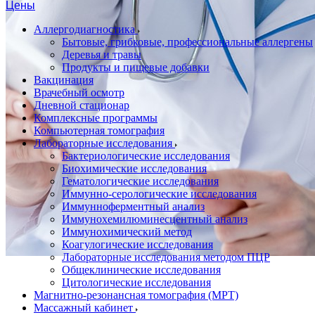
Цены
Аллергодиагностика
Бытовые, грибковые, профессиональные аллергены
Деревья и травы
Продукты и пищевые добавки
Вакцинация
Врачебный осмотр
Дневной стационар
Комплексные программы
Компьютерная томография
Лабораторные исследования
Бактериологические исследования
Биохимические исследования
Гематологические исследования
Иммунно-серологические исследования
Иммунноферментный анализ
Иммунохемилюминесцентный анализ
Иммунохимический метод
Коагулогические исследования
Лабораторные исследования методом ПЦР
Общеклинические исследования
Цитологические исследования
Магнитно-резонансная томография (МРТ)
Массажный кабинет