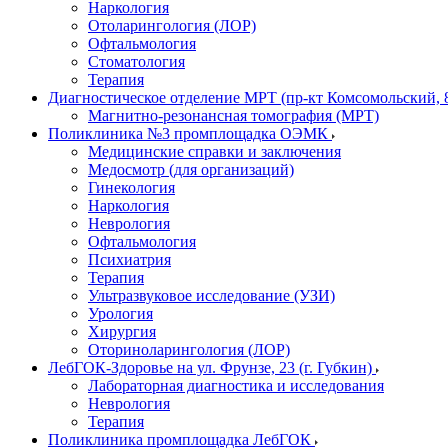
Наркология
Отоларингология (ЛОР)
Офтальмология
Стоматология
Терапия
Диагностическое отделение МРТ (пр-кт Комсомольский, 
Магнитно-резонансная томография (МРТ)
Поликлиника №3 промплощадка ОЭМК
Медицинские справки и заключения
Медосмотр (для организаций)
Гинекология
Наркология
Неврология
Офтальмология
Психиатрия
Терапия
Ультразвуковое исследование (УЗИ)
Урология
Хирургия
Оториноларингология (ЛОР)
ЛебГОК-Здоровье на ул. Фрунзе, 23 (г. Губкин)
Лабораторная диагностика и исследования
Неврология
Терапия
Поликлиника промплощадка ЛебГОК