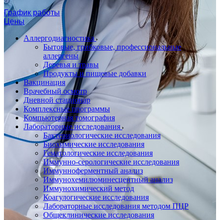
График работы
Цены
Аллергодиагностика
Бытовые, грибковые, профессиональные
аллергены
Деревья и травы
Продукты и пищевые добавки
Вакцинация
Врачебный осмотр
Дневной стационар
Комплексные программы
Компьютерная томография
Лабораторные исследования
Бактериологические исследования
Биохимические исследования
Гематологические исследования
Иммунно-серологические исследования
Иммунноферментный анализ
Иммунохемилюминесцентный анализ
Иммунохимический метод
Коагулогические исследования
Лабораторные исследования методом ПЦР
Общеклинические исследования