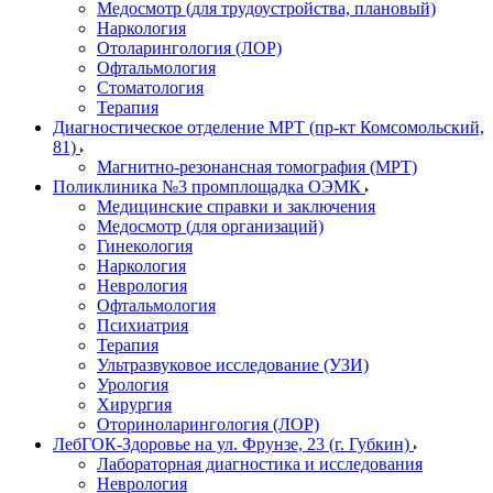
Медосмотр (для трудоустройства, плановый)
Наркология
Отоларингология (ЛОР)
Офтальмология
Стоматология
Терапия
Диагностическое отделение МРТ (пр-кт Комсомольский,
81)
Магнитно-резонансная томография (МРТ)
Поликлиника №3 промплощадка ОЭМК
Медицинские справки и заключения
Медосмотр (для организаций)
Гинекология
Наркология
Неврология
Офтальмология
Психиатрия
Терапия
Ультразвуковое исследование (УЗИ)
Урология
Хирургия
Оториноларингология (ЛОР)
ЛебГОК-Здоровье на ул. Фрунзе, 23 (г. Губкин)
Лабораторная диагностика и исследования
Неврология