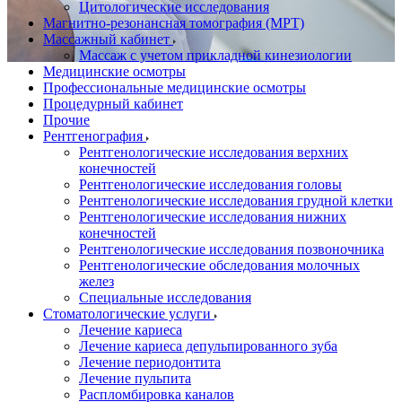
Цитологические исследования
Магнитно-резонансная томография (МРТ)
Массажный кабинет
Массаж с учетом прикладной кинезиологии
Медицинские осмотры
Профессиональные медицинские осмотры
Процедурный кабинет
Прочие
Рентгенография
Рентгенологические исследования верхних
конечностей
Рентгенологические исследования головы
Рентгенологические исследования грудной клетки
Рентгенологические исследования нижних
конечностей
Рентгенологические исследования позвоночника
Рентгенологические обследования молочных
желез
Специальные исследования
Стоматологические услуги
Лечение кариеса
Лечение кариеса депульпированного зуба
Лечение периодонтита
Лечение пульпита
Распломбировка каналов