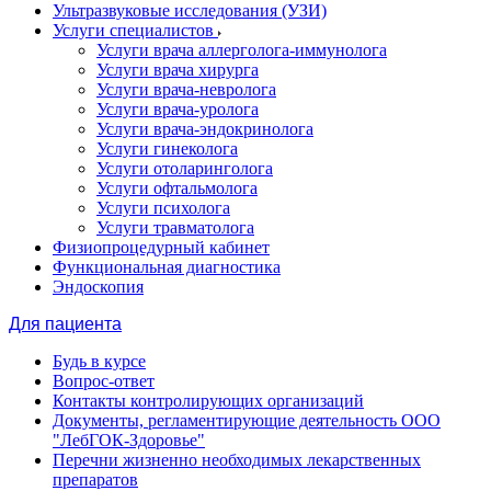
Ультразвуковые исследования (УЗИ)
Услуги специалистов
Услуги врача аллерголога-иммунолога
Услуги врача хирурга
Услуги врача-невролога
Услуги врача-уролога
Услуги врача-эндокринолога
Услуги гинеколога
Услуги отоларинголога
Услуги офтальмолога
Услуги психолога
Услуги травматолога
Физиопроцедурный кабинет
Функциональная диагностика
Эндоскопия
Для пациента
Будь в курсе
Вопрос-ответ
Контакты контролирующих организаций
Документы, регламентирующие деятельность ООО
"ЛебГОК-Здоровье"
Перечни жизненно необходимых лекарственных
препаратов