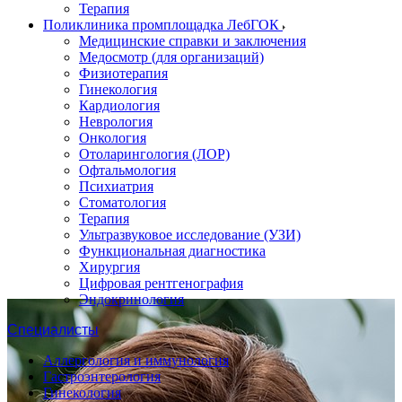
Терапия
Поликлиника промплощадка ЛебГОК
Медицинские справки и заключения
Медосмотр (для организаций)
Физиотерапия
Гинекология
Кардиология
Неврология
Онкология
Отоларингология (ЛОР)
Офтальмология
Психиатрия
Стоматология
Терапия
Ультразвуковое исследование (УЗИ)
Функциональная диагностика
Хирургия
Цифровая рентгенография
Эндокринология
Специалисты
Аллергология и иммунология
Гастроэнтерология
Гинекология