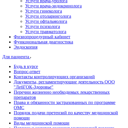
Услуги врача-уролога
Услуги врача-эндокринолога
Услуги гинеколога
Услуги отоларинголога
Услуги офтальмолога
Услуги психолога
Услуги травматолога
Физиопроцедурный кабинет
Функциональная диагностика
Эндоскопия
Для пациента
Будь в курсе
Вопрос-ответ
Контакты контролирующих организаций
Документы, регламентирующие деятельность ООО
"ЛебГОК-Здоровье"
Перечни жизненно необходимых лекарственных
препаратов
Права и обязанности застрахованных по программе
ОМС
Порядок подачи претензий по качеству медицинской
помощи
Виды медицинской помощи