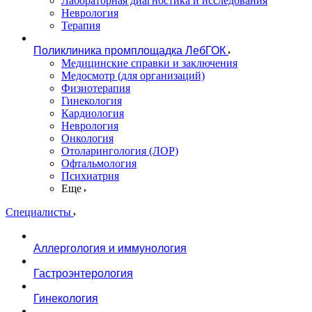
Лабораторная диагностика и исследования
Неврология
Терапия
Поликлиника промплощадка ЛебГОК
Медицинские справки и заключения
Медосмотр (для организаций)
Физиотерапия
Гинекология
Кардиология
Неврология
Онкология
Отоларингология (ЛОР)
Офтальмология
Психиатрия
Еще
Специалисты
Аллергология и иммунология
Гастроэнтерология
Гинекология