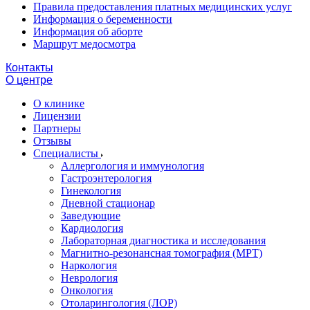
Правила предоставления платных медицинских услуг
Информация о беременности
Информация об аборте
Маршрут медосмотра
Контакты
О центре
О клинике
Лицензии
Партнеры
Отзывы
Специалисты
Аллергология и иммунология
Гастроэнтерология
Гинекология
Дневной стационар
Заведующие
Кардиология
Лабораторная диагностика и исследования
Магнитно-резонансная томография (МРТ)
Наркология
Неврология
Онкология
Отоларингология (ЛОР)