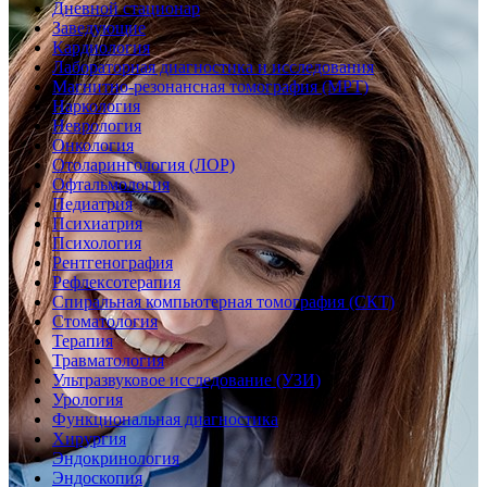
Дневной стационар
Заведующие
Кардиология
Лабораторная диагностика и исследования
Магнитно-резонансная томография (МРТ)
Наркология
Неврология
Онкология
Отоларингология (ЛОР)
Офтальмология
Педиатрия
Психиатрия
Психология
Рентгенография
Рефлексотерапия
Спиральная компьютерная томография (СКТ)
Стоматология
Терапия
Травматология
Ультразвуковое исследование (УЗИ)
Урология
Функциональная диагностика
Хирургия
Эндокринология
Эндоскопия