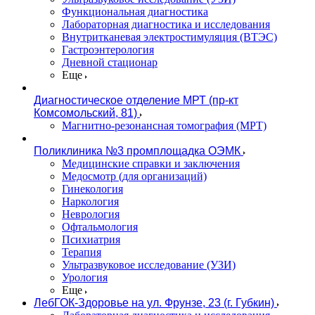
Функциональная диагностика
Лабораторная диагностика и исследования
Внутритканевая электростимуляция (ВТЭС)
Гастроэнтерология
Дневной стационар
Еще
Диагностическое отделение МРТ (пр-кт
Комсомольский, 81)
Магнитно-резонансная томография (МРТ)
Поликлиника №3 промплощадка ОЭМК
Медицинские справки и заключения
Медосмотр (для организаций)
Гинекология
Наркология
Неврология
Офтальмология
Психиатрия
Терапия
Ультразвуковое исследование (УЗИ)
Урология
Еще
ЛебГОК-Здоровье на ул. Фрунзе, 23 (г. Губкин)