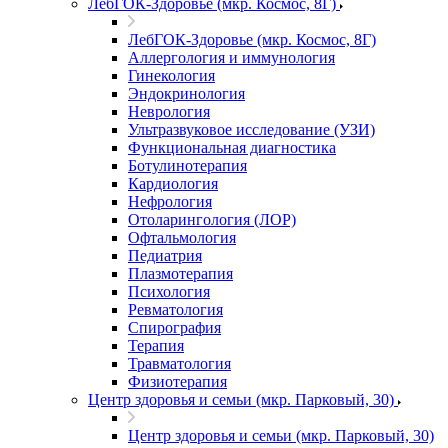
ЛебГОК-Здоровье (мкр. Космос, 8Г)
ЛебГОК-Здоровье (мкр. Космос, 8Г)
Аллергология и иммунология
Гинекология
Эндокринология
Неврология
Ультразвуковое исследование (УЗИ)
Функциональная диагностика
Ботулинотерапия
Кардиология
Нефрология
Отоларингология (ЛОР)
Офтальмология
Педиатрия
Плазмотерапия
Психология
Ревматология
Спирография
Терапия
Травматология
Физиотерапия
Центр здоровья и семьи (мкр. Парковый, 30)
Центр здоровья и семьи (мкр. Парковый, 30)