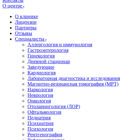
Контакты
О центре
О клинике
Лицензии
Партнеры
Отзывы
Специалисты
Аллергология и иммунология
Гастроэнтерология
Гинекология
Дневной стационар
Заведующие
Кардиология
Лабораторная диагностика и исследования
Магнитно-резонансная томография (МРТ)
Наркология
Неврология
Онкология
Отоларингология (ЛОР)
Офтальмология
Педиатрия
Психиатрия
Психология
Рентгенография