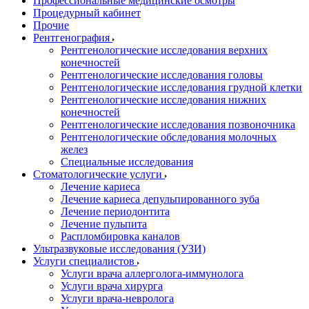
Профессиональные медицинские осмотры
Процедурный кабинет
Прочие
Рентгенография
Рентгенологические исследования верхних
конечностей
Рентгенологические исследования головы
Рентгенологические исследования грудной клетки
Рентгенологические исследования нижних
конечностей
Рентгенологические исследования позвоночника
Рентгенологические обследования молочных
желез
Специальные исследования
Стоматологические услуги
Лечение кариеса
Лечение кариеса депульпированного зуба
Лечение периодонтита
Лечение пульпита
Распломбировка каналов
Ультразвуковые исследования (УЗИ)
Услуги специалистов
Услуги врача аллерголога-иммунолога
Услуги врача хирурга
Услуги врача-невролога