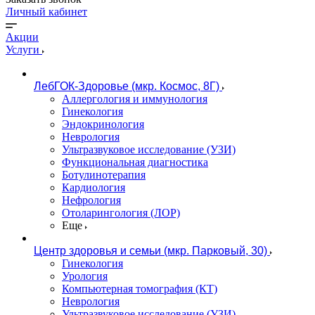
Личный кабинет
Акции
Услуги
ЛебГОК-Здоровье (мкр. Космос, 8Г)
Аллергология и иммунология
Гинекология
Эндокринология
Неврология
Ультразвуковое исследование (УЗИ)
Функциональная диагностика
Ботулинотерапия
Кардиология
Нефрология
Отоларингология (ЛОР)
Еще
Центр здоровья и семьи (мкр. Парковый, 30)
Гинекология
Урология
Компьютерная томография (КТ)
Неврология
Ультразвуковое исследование (УЗИ)