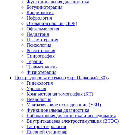
Функциональная диагностика
Ботулинотерапия
Кардиология
Нефрология
Отоларингология (ЛОР)
Офтальмология
Педиатрия
Плазмотерапия
Психология
Ревматология
Спирография
Терапия
Травматология
Физиотерапия
Центр здоровья и семьи (мкр. Парковый, 30)
Гинекология
Урология
Компьютерная томография (КТ)
Неврология
Ультразвуковое исследование (УЗИ)
Функциональная диагностика
Лабораторная диагностика и исследования
Внутритканевая электростимуляция (ВТЭС)
Гастроэнтерология
Дневной стационар