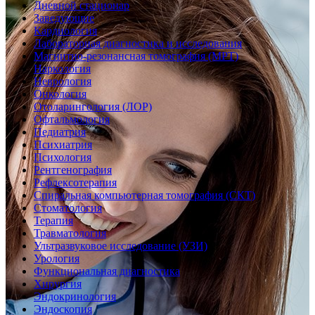
Дневной стационар
Заведующие
Кардиология
Лабораторная диагностика и исследования
Магнитно-резонансная томография (МРТ)
Наркология
Неврология
Онкология
Отоларингология (ЛОР)
Офтальмология
Педиатрия
Психиатрия
Психология
Рентгенография
Рефлексотерапия
Спиральная компьютерная томография (СКТ)
Стоматология
Терапия
Травматология
Ультразвуковое исследование (УЗИ)
Урология
Функциональная диагностика
Хирургия
Эндокринология
Эндоскопия