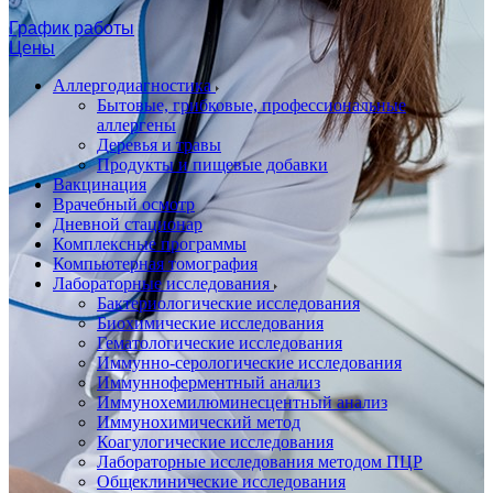
График работы
Цены
Аллергодиагностика
Бытовые, грибковые, профессиональные
аллергены
Деревья и травы
Продукты и пищевые добавки
Вакцинация
Врачебный осмотр
Дневной стационар
Комплексные программы
Компьютерная томография
Лабораторные исследования
Бактериологические исследования
Биохимические исследования
Гематологические исследования
Иммунно-серологические исследования
Иммунноферментный анализ
Иммунохемилюминесцентный анализ
Иммунохимический метод
Коагулогические исследования
Лабораторные исследования методом ПЦР
Общеклинические исследования