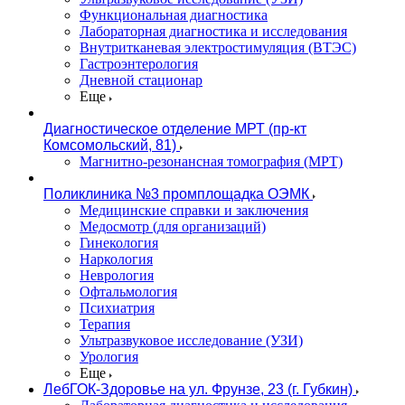
Функциональная диагностика
Лабораторная диагностика и исследования
Внутритканевая электростимуляция (ВТЭС)
Гастроэнтерология
Дневной стационар
Еще
Диагностическое отделение МРТ (пр-кт
Комсомольский, 81)
Магнитно-резонансная томография (МРТ)
Поликлиника №3 промплощадка ОЭМК
Медицинские справки и заключения
Медосмотр (для организаций)
Гинекология
Наркология
Неврология
Офтальмология
Психиатрия
Терапия
Ультразвуковое исследование (УЗИ)
Урология
Еще
ЛебГОК-Здоровье на ул. Фрунзе, 23 (г. Губкин)