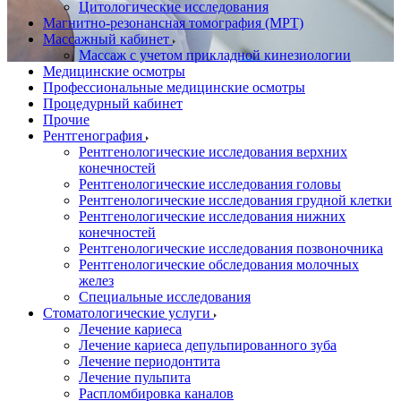
Цитологические исследования
Магнитно-резонансная томография (МРТ)
Массажный кабинет
Массаж с учетом прикладной кинезиологии
Медицинские осмотры
Профессиональные медицинские осмотры
Процедурный кабинет
Прочие
Рентгенография
Рентгенологические исследования верхних
конечностей
Рентгенологические исследования головы
Рентгенологические исследования грудной клетки
Рентгенологические исследования нижних
конечностей
Рентгенологические исследования позвоночника
Рентгенологические обследования молочных
желез
Специальные исследования
Стоматологические услуги
Лечение кариеса
Лечение кариеса депульпированного зуба
Лечение периодонтита
Лечение пульпита
Распломбировка каналов