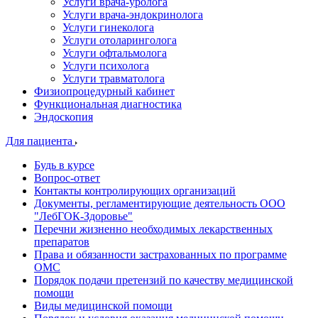
Услуги врача-уролога
Услуги врача-эндокринолога
Услуги гинеколога
Услуги отоларинголога
Услуги офтальмолога
Услуги психолога
Услуги травматолога
Физиопроцедурный кабинет
Функциональная диагностика
Эндоскопия
Для пациента
Будь в курсе
Вопрос-ответ
Контакты контролирующих организаций
Документы, регламентирующие деятельность ООО
"ЛебГОК-Здоровье"
Перечни жизненно необходимых лекарственных
препаратов
Права и обязанности застрахованных по программе
ОМС
Порядок подачи претензий по качеству медицинской
помощи
Виды медицинской помощи