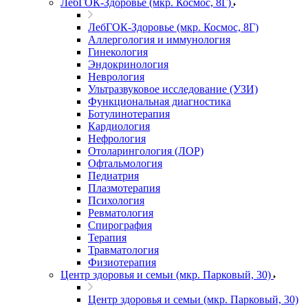
ЛебГОК-Здоровье (мкр. Космос, 8Г)
ЛебГОК-Здоровье (мкр. Космос, 8Г)
Аллергология и иммунология
Гинекология
Эндокринология
Неврология
Ультразвуковое исследование (УЗИ)
Функциональная диагностика
Ботулинотерапия
Кардиология
Нефрология
Отоларингология (ЛОР)
Офтальмология
Педиатрия
Плазмотерапия
Психология
Ревматология
Спирография
Терапия
Травматология
Физиотерапия
Центр здоровья и семьи (мкр. Парковый, 30)
Центр здоровья и семьи (мкр. Парковый, 30)