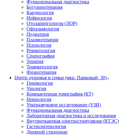
Функциональная диагностика
Ботулинотерапия
Кардиология
Нефрология
Отоларингология (ЛОР)
Офтальмология
Педиатрия
Плазмотерапия
Психология
Ревматология
Спирография
Терапия
Травматология
Физиотерапия
Центр здоровья и семьи (мкр. Парковый, 30)
Гинекология
Урология
Компьютерная томография (КТ)
Неврология
Ультразвуковое исследование (УЗИ)
Функциональная диагностика
Лабораторная диагностика и исследования
Внутритканевая электростимуляция (ВТЭС)
Гастроэнтерология
Дневной стационар