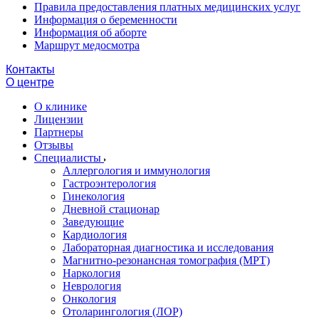
Правила предоставления платных медицинских услуг
Информация о беременности
Информация об аборте
Маршрут медосмотра
Контакты
О центре
О клинике
Лицензии
Партнеры
Отзывы
Специалисты
Аллергология и иммунология
Гастроэнтерология
Гинекология
Дневной стационар
Заведующие
Кардиология
Лабораторная диагностика и исследования
Магнитно-резонансная томография (МРТ)
Наркология
Неврология
Онкология
Отоларингология (ЛОР)