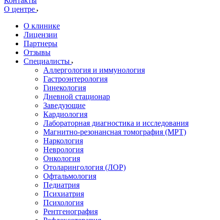
Контакты
О центре
О клинике
Лицензии
Партнеры
Отзывы
Специалисты
Аллергология и иммунология
Гастроэнтерология
Гинекология
Дневной стационар
Заведующие
Кардиология
Лабораторная диагностика и исследования
Магнитно-резонансная томография (МРТ)
Наркология
Неврология
Онкология
Отоларингология (ЛОР)
Офтальмология
Педиатрия
Психиатрия
Психология
Рентгенография