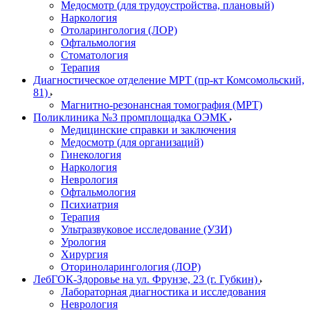
Медосмотр (для трудоустройства, плановый)
Наркология
Отоларингология (ЛОР)
Офтальмология
Стоматология
Терапия
Диагностическое отделение МРТ (пр-кт Комсомольский,
81)
Магнитно-резонансная томография (МРТ)
Поликлиника №3 промплощадка ОЭМК
Медицинские справки и заключения
Медосмотр (для организаций)
Гинекология
Наркология
Неврология
Офтальмология
Психиатрия
Терапия
Ультразвуковое исследование (УЗИ)
Урология
Хирургия
Оториноларингология (ЛОР)
ЛебГОК-Здоровье на ул. Фрунзе, 23 (г. Губкин)
Лабораторная диагностика и исследования
Неврология