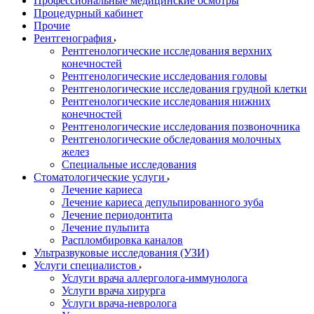
Профессиональные медицинские осмотры
Процедурный кабинет
Прочие
Рентгенография
Рентгенологические исследования верхних
конечностей
Рентгенологические исследования головы
Рентгенологические исследования грудной клетки
Рентгенологические исследования нижних
конечностей
Рентгенологические исследования позвоночника
Рентгенологические обследования молочных
желез
Специальные исследования
Стоматологические услуги
Лечение кариеса
Лечение кариеса депульпированного зуба
Лечение периодонтита
Лечение пульпита
Распломбировка каналов
Ультразвуковые исследования (УЗИ)
Услуги специалистов
Услуги врача аллерголога-иммунолога
Услуги врача хирурга
Услуги врача-невролога