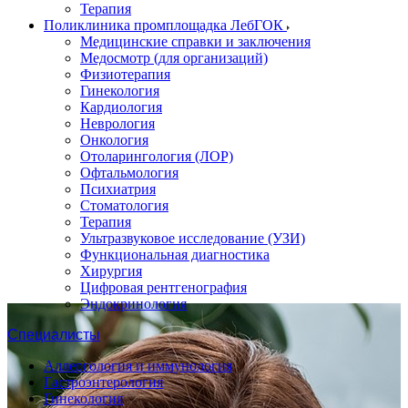
Терапия
Поликлиника промплощадка ЛебГОК
Медицинские справки и заключения
Медосмотр (для организаций)
Физиотерапия
Гинекология
Кардиология
Неврология
Онкология
Отоларингология (ЛОР)
Офтальмология
Психиатрия
Стоматология
Терапия
Ультразвуковое исследование (УЗИ)
Функциональная диагностика
Хирургия
Цифровая рентгенография
Эндокринология
Специалисты
Аллергология и иммунология
Гастроэнтерология
Гинекология