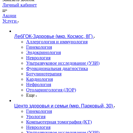
Личный кабинет
Акции
Услуги
ЛебГОК-Здоровье (мкр. Космос, 8Г)
Аллергология и иммунология
Гинекология
Эндокринология
Неврология
Ультразвуковое исследование (УЗИ)
Функциональная диагностика
Ботулинотерапия
Кардиология
Нефрология
Отоларингология (ЛОР)
Еще
Центр здоровья и семьи (мкр. Парковый, 30)
Гинекология
Урология
Компьютерная томография (КТ)
Неврология
Ультразвуковое исследование (УЗИ)