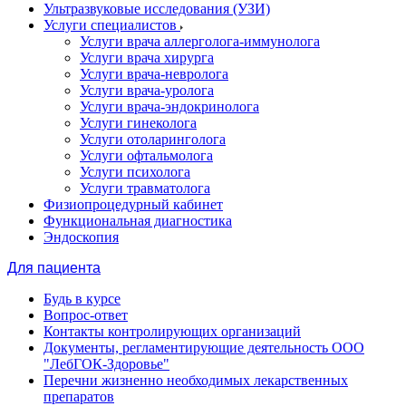
Ультразвуковые исследования (УЗИ)
Услуги специалистов
Услуги врача аллерголога-иммунолога
Услуги врача хирурга
Услуги врача-невролога
Услуги врача-уролога
Услуги врача-эндокринолога
Услуги гинеколога
Услуги отоларинголога
Услуги офтальмолога
Услуги психолога
Услуги травматолога
Физиопроцедурный кабинет
Функциональная диагностика
Эндоскопия
Для пациента
Будь в курсе
Вопрос-ответ
Контакты контролирующих организаций
Документы, регламентирующие деятельность ООО
"ЛебГОК-Здоровье"
Перечни жизненно необходимых лекарственных
препаратов