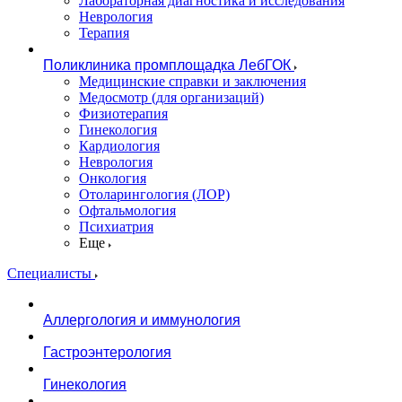
Лабораторная диагностика и исследования
Неврология
Терапия
Поликлиника промплощадка ЛебГОК
Медицинские справки и заключения
Медосмотр (для организаций)
Физиотерапия
Гинекология
Кардиология
Неврология
Онкология
Отоларингология (ЛОР)
Офтальмология
Психиатрия
Еще
Специалисты
Аллергология и иммунология
Гастроэнтерология
Гинекология