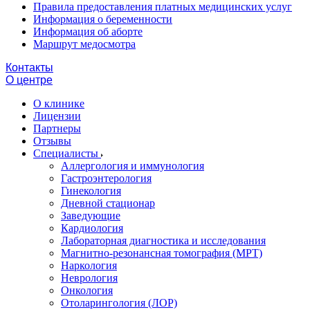
Правила предоставления платных медицинских услуг
Информация о беременности
Информация об аборте
Маршрут медосмотра
Контакты
О центре
О клинике
Лицензии
Партнеры
Отзывы
Специалисты
Аллергология и иммунология
Гастроэнтерология
Гинекология
Дневной стационар
Заведующие
Кардиология
Лабораторная диагностика и исследования
Магнитно-резонансная томография (МРТ)
Наркология
Неврология
Онкология
Отоларингология (ЛОР)