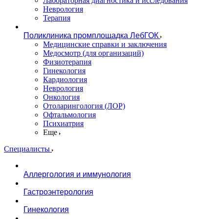
Лабораторная диагностика и исследования
Неврология
Терапия
Поликлиника промплощадка ЛебГОК
Медицинские справки и заключения
Медосмотр (для организаций)
Физиотерапия
Гинекология
Кардиология
Неврология
Онкология
Отоларингология (ЛОР)
Офтальмология
Психиатрия
Еще
Специалисты
Аллергология и иммунология
Гастроэнтерология
Гинекология