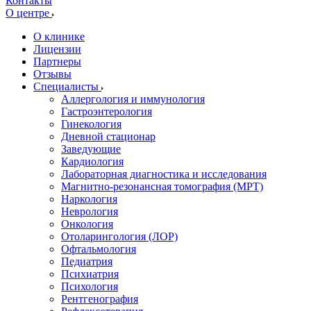
Контакты
О центре
О клинике
Лицензии
Партнеры
Отзывы
Специалисты
Аллергология и иммунология
Гастроэнтерология
Гинекология
Дневной стационар
Заведующие
Кардиология
Лабораторная диагностика и исследования
Магнитно-резонансная томография (МРТ)
Наркология
Неврология
Онкология
Отоларингология (ЛОР)
Офтальмология
Педиатрия
Психиатрия
Психология
Рентгенография