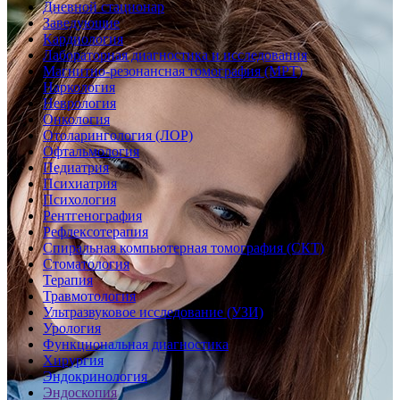
Дневной стационар
Заведующие
Кардиология
Лабораторная диагностика и исследования
Магнитно-резонансная томография (МРТ)
Наркология
Неврология
Онкология
Отоларингология (ЛОР)
Офтальмология
Педиатрия
Психиатрия
Психология
Рентгенография
Рефлексотерапия
Спиральная компьютерная томография (СКТ)
Стоматология
Терапия
Травмотология
Ультразвуковое исследование (УЗИ)
Урология
Функциональная диагностика
Хирургия
Эндокринология
Эндоскопия