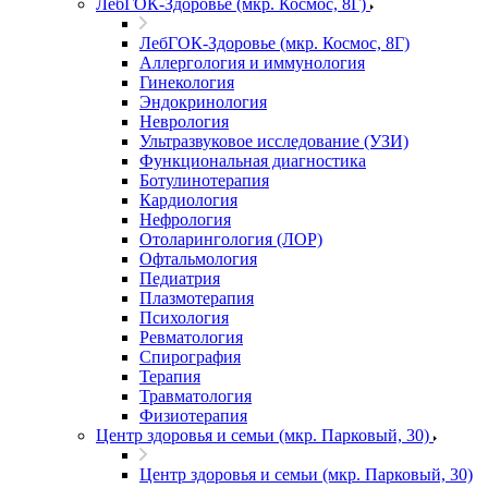
ЛебГОК-Здоровье (мкр. Космос, 8Г)
ЛебГОК-Здоровье (мкр. Космос, 8Г)
Аллергология и иммунология
Гинекология
Эндокринология
Неврология
Ультразвуковое исследование (УЗИ)
Функциональная диагностика
Ботулинотерапия
Кардиология
Нефрология
Отоларингология (ЛОР)
Офтальмология
Педиатрия
Плазмотерапия
Психология
Ревматология
Спирография
Терапия
Травматология
Физиотерапия
Центр здоровья и семьи (мкр. Парковый, 30)
Центр здоровья и семьи (мкр. Парковый, 30)