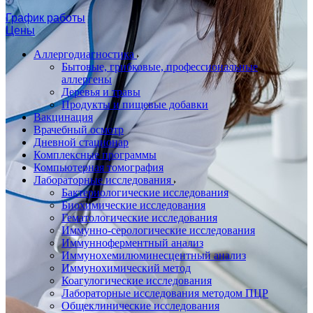
График работы
Цены
Аллергодиагностика
Бытовые, грибковые, профессиональные
аллергены
Деревья и травы
Продукты и пищевые добавки
Вакцинация
Врачебный осмотр
Дневной стационар
Комплексные программы
Компьютерная томография
Лабораторные исследования
Бактериологические исследования
Биохимические исследования
Гематологические исследования
Иммунно-серологические исследования
Иммунноферментный анализ
Иммунохемилюминесцентный анализ
Иммунохимический метод
Коагулогические исследования
Лабораторные исследования методом ПЦР
Общеклинические исследования