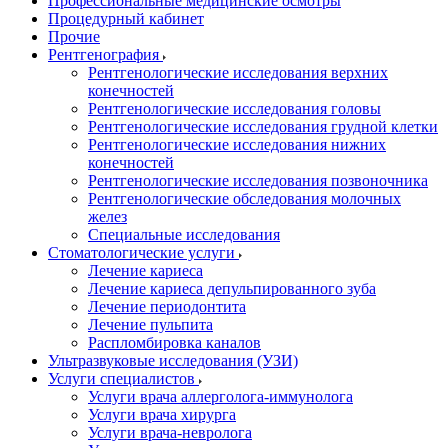
Профессиональные медицинские осмотры
Процедурный кабинет
Прочие
Рентгенография
Рентгенологические исследования верхних
конечностей
Рентгенологические исследования головы
Рентгенологические исследования грудной клетки
Рентгенологические исследования нижних
конечностей
Рентгенологические исследования позвоночника
Рентгенологические обследования молочных
желез
Специальные исследования
Стоматологические услуги
Лечение кариеса
Лечение кариеса депульпированного зуба
Лечение периодонтита
Лечение пульпита
Распломбировка каналов
Ультразвуковые исследования (УЗИ)
Услуги специалистов
Услуги врача аллерголога-иммунолога
Услуги врача хирурга
Услуги врача-невролога