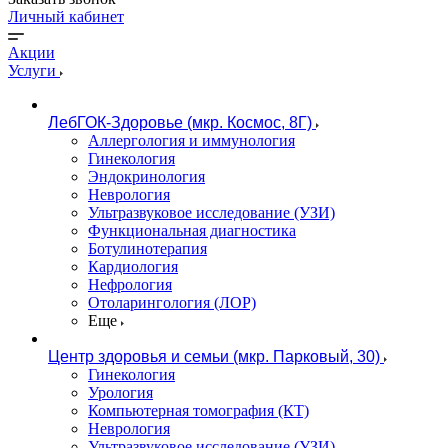
Личный кабинет
Акции
Услуги
ЛебГОК-Здоровье (мкр. Космос, 8Г)
Аллергология и иммунология
Гинекология
Эндокринология
Неврология
Ультразвуковое исследование (УЗИ)
Функциональная диагностика
Ботулинотерапия
Кардиология
Нефрология
Отоларингология (ЛОР)
Еще
Центр здоровья и семьи (мкр. Парковый, 30)
Гинекология
Урология
Компьютерная томография (КТ)
Неврология
Ультразвуковое исследование (УЗИ)