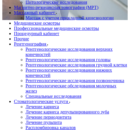
Цитологические исследования
Магнитно-резонансная томография (МРТ)
Массажный кабинет
Массаж с учетом прикладной кинезиологии
Медицинские осмотры
Профессиональные медицинские осмотры
Процедурный кабинет
Прочие
Рентгенография
Рентгенологические исследования верхних
конечностей
Рентгенологические исследования головы
Рентгенологические исследования грудной клетки
Рентгенологические исследования нижних
конечностей
Рентгенологические исследования позвоночника
Рентгенологические обследования молочных
желез
Специальные исследования
Стоматологические услуги
Лечение кариеса
Лечение кариеса депульпированного зуба
Лечение периодонтита
Лечение пульпита
Распломбировка каналов