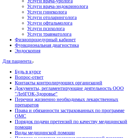
Услуги врача-уролога
Услуги врача-эндокринолога
Услуги гинеколога
Услуги отоларинголога
Услуги офтальмолога
Услуги психолога
Услуги травматолога
Физиопроцедурный кабинет
Функциональная диагностика
Эндоскопия
Для пациента
Будь в курсе
Вопрос-ответ
Контакты контролирующих организаций
Документы, регламентирующие деятельность ООО
"ЛебГОК-Здоровье"
Перечни жизненно необходимых лекарственных
препаратов
Права и обязанности застрахованных по программе
ОМС
Порядок подачи претензий по качеству медицинской
помощи
Виды медицинской помощи