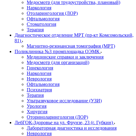
Медосмотр (для трудоустройства, плановый)
Наркология
Отоларингология (ЛОР)
Офтальмология
Стоматология
Терапия
Диагностическое отделение МРТ (пр-кт Комсомольский,
81)
Магнитно-резонансная томография (МРТ)
Поликлиника №3 промплощадка ОЭМК
Медицинские справки и заключения
Медосмотр (для организаций)
Гинекология
Наркология
Неврология
Офтальмология
Психиатрия
Терапия
Ультразвуковое исследование (УЗИ)
Урология
Хирургия
Оториноларингология (ЛОР)
ЛебГОК-Здоровье на ул. Фрунзе, 23 (г. Губкин)
Лабораторная диагностика и исследования
Неврология