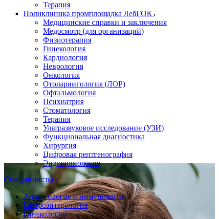
Терапия
Поликлиника промплощадка ЛебГОК
Медицинские справки и заключения
Медосмотр (для организаций)
Физиотерапия
Гинекология
Кардиология
Неврология
Онкология
Отоларингология (ЛОР)
Офтальмология
Психиатрия
Стоматология
Терапия
Ультразвуковое исследование (УЗИ)
Функциональная диагностика
Хирургия
Цифровая рентгенография
Эндокринология
Специалисты
Аллергология и иммунология
Гастроэнтерология
Гинекология