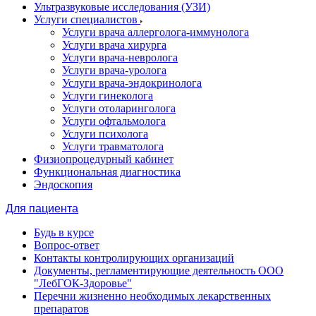
Ультразвуковые исследования (УЗИ)
Услуги специалистов
Услуги врача аллерголога-иммунолога
Услуги врача хирурга
Услуги врача-невролога
Услуги врача-уролога
Услуги врача-эндокринолога
Услуги гинеколога
Услуги отоларинголога
Услуги офтальмолога
Услуги психолога
Услуги травматолога
Физиопроцедурный кабинет
Функциональная диагностика
Эндоскопия
Для пациента
Будь в курсе
Вопрос-ответ
Контакты контролирующих организаций
Документы, регламентирующие деятельность ООО
"ЛебГОК-Здоровье"
Перечни жизненно необходимых лекарственных
препаратов