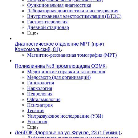
Функциональная диагностика
Лабораторная диагностика и исследования
Внутритканевая электростимуляция (ВТЭС)
Гастроэнтерология
Дневной стационар
Еще
Диагностическое отделение МРТ (пр-кт
Комсомольский, 81)
Магнитно-резонансная томография (МРТ)
Поликлиника №3 промплощадка ОЭМК
Медицинские справки и заключения
Медосмотр (для организаций)
Гинекология
Наркология
Неврология
Офтальмология
Психиатрия
Терапия
Ультразвуковое исследование (УЗИ)
Урология
Еще
ЛебГОК-Здоровье на ул. Фрунзе, 23 (г. Губкин)