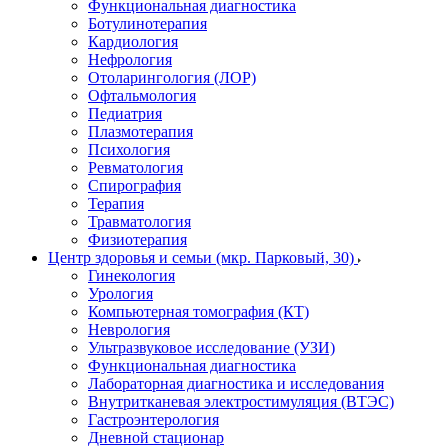
Функциональная диагностика
Ботулинотерапия
Кардиология
Нефрология
Отоларингология (ЛОР)
Офтальмология
Педиатрия
Плазмотерапия
Психология
Ревматология
Спирография
Терапия
Травматология
Физиотерапия
Центр здоровья и семьи (мкр. Парковый, 30)
Гинекология
Урология
Компьютерная томография (КТ)
Неврология
Ультразвуковое исследование (УЗИ)
Функциональная диагностика
Лабораторная диагностика и исследования
Внутритканевая электростимуляция (ВТЭС)
Гастроэнтерология
Дневной стационар