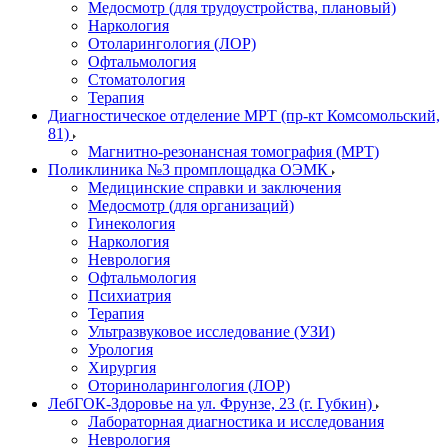
Медосмотр (для трудоустройства, плановый)
Наркология
Отоларингология (ЛОР)
Офтальмология
Стоматология
Терапия
Диагностическое отделение МРТ (пр-кт Комсомольский,
81)
Магнитно-резонансная томография (МРТ)
Поликлиника №3 промплощадка ОЭМК
Медицинские справки и заключения
Медосмотр (для организаций)
Гинекология
Наркология
Неврология
Офтальмология
Психиатрия
Терапия
Ультразвуковое исследование (УЗИ)
Урология
Хирургия
Оториноларингология (ЛОР)
ЛебГОК-Здоровье на ул. Фрунзе, 23 (г. Губкин)
Лабораторная диагностика и исследования
Неврология