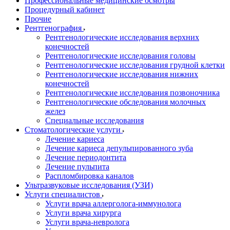
Профессиональные медицинские осмотры
Процедурный кабинет
Прочие
Рентгенография
Рентгенологические исследования верхних
конечностей
Рентгенологические исследования головы
Рентгенологические исследования грудной клетки
Рентгенологические исследования нижних
конечностей
Рентгенологические исследования позвоночника
Рентгенологические обследования молочных
желез
Специальные исследования
Стоматологические услуги
Лечение кариеса
Лечение кариеса депульпированного зуба
Лечение периодонтита
Лечение пульпита
Распломбировка каналов
Ультразвуковые исследования (УЗИ)
Услуги специалистов
Услуги врача аллерголога-иммунолога
Услуги врача хирурга
Услуги врача-невролога