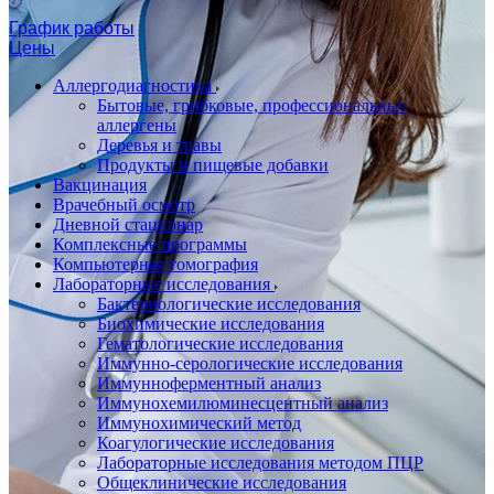
График работы
Цены
Аллергодиагностика
Бытовые, грибковые, профессиональные
аллергены
Деревья и травы
Продукты и пищевые добавки
Вакцинация
Врачебный осмотр
Дневной стационар
Комплексные программы
Компьютерная томография
Лабораторные исследования
Бактериологические исследования
Биохимические исследования
Гематологические исследования
Иммунно-серологические исследования
Иммунноферментный анализ
Иммунохемилюминесцентный анализ
Иммунохимический метод
Коагулогические исследования
Лабораторные исследования методом ПЦР
Общеклинические исследования