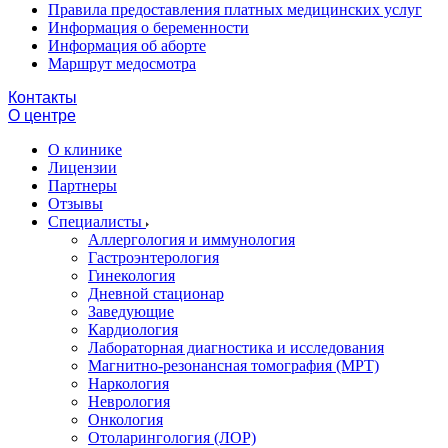
Правила предоставления платных медицинских услуг
Информация о беременности
Информация об аборте
Маршрут медосмотра
Контакты
О центре
О клинике
Лицензии
Партнеры
Отзывы
Специалисты
Аллергология и иммунология
Гастроэнтерология
Гинекология
Дневной стационар
Заведующие
Кардиология
Лабораторная диагностика и исследования
Магнитно-резонансная томография (МРТ)
Наркология
Неврология
Онкология
Отоларингология (ЛОР)