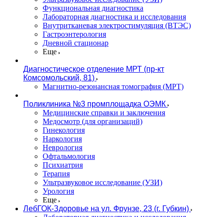
Функциональная диагностика
Лабораторная диагностика и исследования
Внутритканевая электростимуляция (ВТЭС)
Гастроэнтерология
Дневной стационар
Еще
Диагностическое отделение МРТ (пр-кт
Комсомольский, 81)
Магнитно-резонансная томография (МРТ)
Поликлиника №3 промплощадка ОЭМК
Медицинские справки и заключения
Медосмотр (для организаций)
Гинекология
Наркология
Неврология
Офтальмология
Психиатрия
Терапия
Ультразвуковое исследование (УЗИ)
Урология
Еще
ЛебГОК-Здоровье на ул. Фрунзе, 23 (г. Губкин)