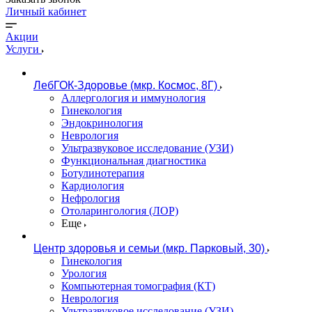
Личный кабинет
Акции
Услуги
ЛебГОК-Здоровье (мкр. Космос, 8Г)
Аллергология и иммунология
Гинекология
Эндокринология
Неврология
Ультразвуковое исследование (УЗИ)
Функциональная диагностика
Ботулинотерапия
Кардиология
Нефрология
Отоларингология (ЛОР)
Еще
Центр здоровья и семьи (мкр. Парковый, 30)
Гинекология
Урология
Компьютерная томография (КТ)
Неврология
Ультразвуковое исследование (УЗИ)