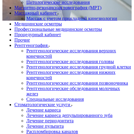
Цитологические исследования
Магнитно-резонансная томография (МРТ)
Массажный кабинет
Массаж с учетом прикладной кинезиологии
Медицинские осмотры
Профессиональные медицинские осмотры
Процедурный кабинет
Прочие
Рентгенография
Рентгенологические исследования верхних
конечностей
Рентгенологические исследования головы
Рентгенологические исследования грудной клетки
Рентгенологические исследования нижних
конечностей
Рентгенологические исследования позвоночника
Рентгенологические обследования молочных
желез
Специальные исследования
Стоматологические услуги
Лечение кариеса
Лечение кариеса депульпированного зуба
Лечение периодонтита
Лечение пульпита
Распломбировка каналов