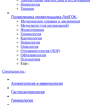
Лабораторная диагностика и исследования
Неврология
Терапия
Поликлиника промплощадка ЛебГОК
Медицинские справки и заключения
Медосмотр (для организаций)
Физиотерапия
Гинекология
Кардиология
Неврология
Онкология
Отоларингология (ЛОР)
Офтальмология
Психиатрия
Еще
Специалисты
Аллергология и иммунология
Гастроэнтерология
Гинекология