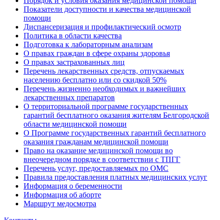
Порядок и условия оказания медицинской помощи
Показатели доступности и качества медицинской
помощи
Диспансеризация и профилактический осмотр
Политика в области качества
Подготовка к лабораторным анализам
О правах граждан в сфере охраны здоровья
О правах застрахованных лиц
Перечень лекарственных средств, отпускаемых
населению бесплатно или со скидкой 50%
Перечень жизненно необходимых и важнейших
лекарственных препаратов
О территориальной программе государственных
гарантий бесплатного оказания жителям Белгородской
области медицинской помощи
О Программе государственных гарантий бесплатного
оказания гражданам медицинской помощи
Право на оказание медицинской помощи во
внеочередном порядке в соответствии с ТПГГ
Перечень услуг, предоставляемых по ОМС
Правила предоставления платных медицинских услуг
Информация о беременности
Информация об аборте
Маршрут медосмотра