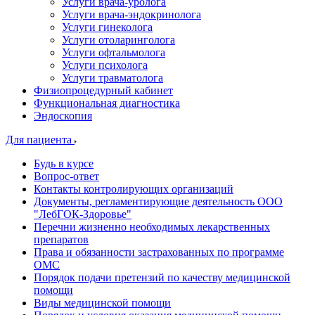
Услуги врача-уролога
Услуги врача-эндокринолога
Услуги гинеколога
Услуги отоларинголога
Услуги офтальмолога
Услуги психолога
Услуги травматолога
Физиопроцедурный кабинет
Функциональная диагностика
Эндоскопия
Для пациента
Будь в курсе
Вопрос-ответ
Контакты контролирующих организаций
Документы, регламентирующие деятельность ООО
"ЛебГОК-Здоровье"
Перечни жизненно необходимых лекарственных
препаратов
Права и обязанности застрахованных по программе
ОМС
Порядок подачи претензий по качеству медицинской
помощи
Виды медицинской помощи