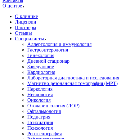
Контакты
О центре
О клинике
Лицензии
Партнеры
Отзывы
Специалисты
Аллергология и иммунология
Гастроэнтерология
Гинекология
Дневной стационар
Заведующие
Кардиология
Лабораторная диагностика и исследования
Магнитно-резонансная томография (МРТ)
Наркология
Неврология
Онкология
Отоларингология (ЛОР)
Офтальмология
Педиатрия
Психиатрия
Психология
Рентгенография