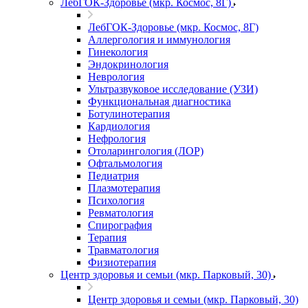
ЛебГОК-Здоровье (мкр. Космос, 8Г)
ЛебГОК-Здоровье (мкр. Космос, 8Г)
Аллергология и иммунология
Гинекология
Эндокринология
Неврология
Ультразвуковое исследование (УЗИ)
Функциональная диагностика
Ботулинотерапия
Кардиология
Нефрология
Отоларингология (ЛОР)
Офтальмология
Педиатрия
Плазмотерапия
Психология
Ревматология
Спирография
Терапия
Травматология
Физиотерапия
Центр здоровья и семьи (мкр. Парковый, 30)
Центр здоровья и семьи (мкр. Парковый, 30)