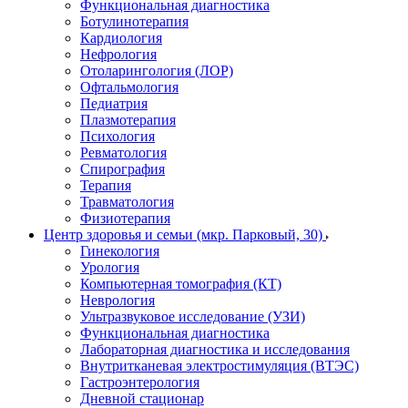
Функциональная диагностика
Ботулинотерапия
Кардиология
Нефрология
Отоларингология (ЛОР)
Офтальмология
Педиатрия
Плазмотерапия
Психология
Ревматология
Спирография
Терапия
Травматология
Физиотерапия
Центр здоровья и семьи (мкр. Парковый, 30)
Гинекология
Урология
Компьютерная томография (КТ)
Неврология
Ультразвуковое исследование (УЗИ)
Функциональная диагностика
Лабораторная диагностика и исследования
Внутритканевая электростимуляция (ВТЭС)
Гастроэнтерология
Дневной стационар