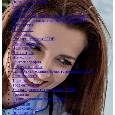
Дневной стационар
Заведующие
Кардиология
Лабораторная диагностика и исследования
Магнитно-резонансная томография (МРТ)
Наркология
Неврология
Онкология
Отоларингология (ЛОР)
Офтальмология
Педиатрия
Психиатрия
Психология
Рентгенография
Рефлексотерапия
Спиральная компьютерная томография (СКТ)
Стоматология
Терапия
Травматология
Ультразвуковое исследование (УЗИ)
Урология
Функциональная диагностика
Хирургия
Эндокринология
Эндоскопия