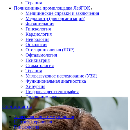
Терапия
Поликлиника промплощадка ЛебГОК
Медицинские справки и заключения
Медосмотр (для организаций)
Физиотерапия
Гинекология
Кардиология
Неврология
Онкология
Отоларингология (ЛОР)
Офтальмология
Психиатрия
Стоматология
Терапия
Ультразвуковое исследование (УЗИ)
Функциональная диагностика
Хирургия
Цифровая рентгенография
Эндокринология
Специалисты
Аллергология и иммунология
Гастроэнтерология
Гинекология