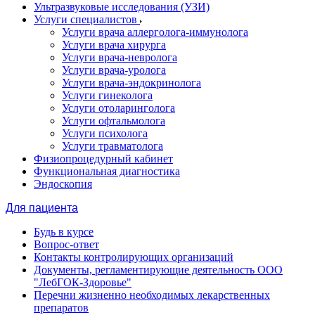
Ультразвуковые исследования (УЗИ)
Услуги специалистов
Услуги врача аллерголога-иммунолога
Услуги врача хирурга
Услуги врача-невролога
Услуги врача-уролога
Услуги врача-эндокринолога
Услуги гинеколога
Услуги отоларинголога
Услуги офтальмолога
Услуги психолога
Услуги травматолога
Физиопроцедурный кабинет
Функциональная диагностика
Эндоскопия
Для пациента
Будь в курсе
Вопрос-ответ
Контакты контролирующих организаций
Документы, регламентирующие деятельность ООО
"ЛебГОК-Здоровье"
Перечни жизненно необходимых лекарственных
препаратов