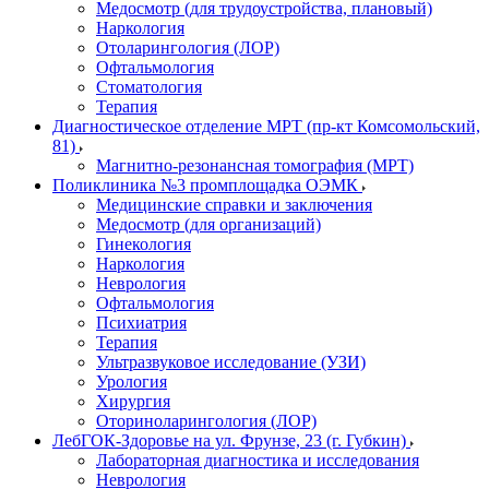
Медосмотр (для трудоустройства, плановый)
Наркология
Отоларингология (ЛОР)
Офтальмология
Стоматология
Терапия
Диагностическое отделение МРТ (пр-кт Комсомольский,
81)
Магнитно-резонансная томография (МРТ)
Поликлиника №3 промплощадка ОЭМК
Медицинские справки и заключения
Медосмотр (для организаций)
Гинекология
Наркология
Неврология
Офтальмология
Психиатрия
Терапия
Ультразвуковое исследование (УЗИ)
Урология
Хирургия
Оториноларингология (ЛОР)
ЛебГОК-Здоровье на ул. Фрунзе, 23 (г. Губкин)
Лабораторная диагностика и исследования
Неврология