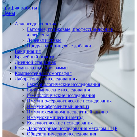
График работы
Цены
Аллергодиагностика
Бытовые, грибковые, профессиональные
аллергены
Деревья и травы
Продукты и пищевые добавки
Вакцинация
Врачебный осмотр
Дневной стационар
Комплексные программы
Компьютерная томография
Лабораторные исследования
Бактериологические исследования
Биохимические исследования
Гематологические исследования
Иммунно-серологические исследования
Иммунноферментный анализ
Иммунохемилюминесцентный анализ
Иммунохимический метод
Коагулогические исследования
Лабораторные исследования методом ПЦР
Общеклинические исследования