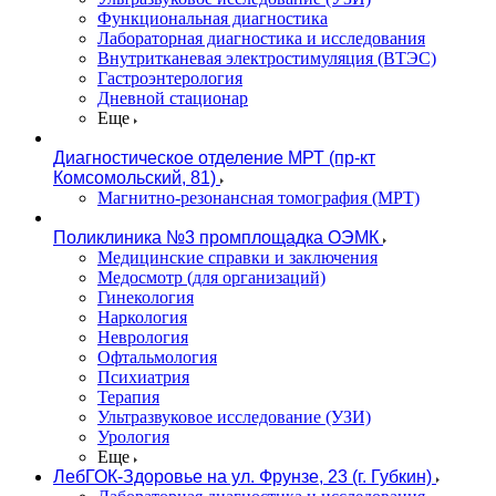
Функциональная диагностика
Лабораторная диагностика и исследования
Внутритканевая электростимуляция (ВТЭС)
Гастроэнтерология
Дневной стационар
Еще
Диагностическое отделение МРТ (пр-кт
Комсомольский, 81)
Магнитно-резонансная томография (МРТ)
Поликлиника №3 промплощадка ОЭМК
Медицинские справки и заключения
Медосмотр (для организаций)
Гинекология
Наркология
Неврология
Офтальмология
Психиатрия
Терапия
Ультразвуковое исследование (УЗИ)
Урология
Еще
ЛебГОК-Здоровье на ул. Фрунзе, 23 (г. Губкин)