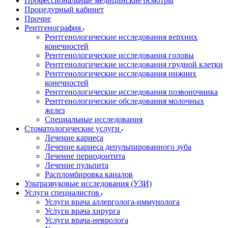
Профессиональные медицинские осмотры
Процедурный кабинет
Прочие
Рентгенография
Рентгенологические исследования верхних
конечностей
Рентгенологические исследования головы
Рентгенологические исследования грудной клетки
Рентгенологические исследования нижних
конечностей
Рентгенологические исследования позвоночника
Рентгенологические обследования молочных
желез
Специальные исследования
Стоматологические услуги
Лечение кариеса
Лечение кариеса депульпированного зуба
Лечение периодонтита
Лечение пульпита
Распломбировка каналов
Ультразвуковые исследования (УЗИ)
Услуги специалистов
Услуги врача аллерголога-иммунолога
Услуги врача хирурга
Услуги врача-невролога