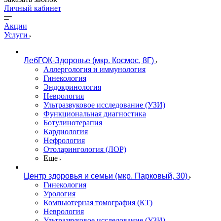
Личный кабинет
Акции
Услуги
ЛебГОК-Здоровье (мкр. Космос, 8Г)
Аллергология и иммунология
Гинекология
Эндокринология
Неврология
Ультразвуковое исследование (УЗИ)
Функциональная диагностика
Ботулинотерапия
Кардиология
Нефрология
Отоларингология (ЛОР)
Еще
Центр здоровья и семьи (мкр. Парковый, 30)
Гинекология
Урология
Компьютерная томография (КТ)
Неврология
Ультразвуковое исследование (УЗИ)