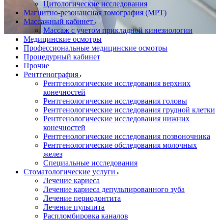
Цитологические исследования
Магнитно-резонансная томография (МРТ)
Массажный кабинет
Массаж с учетом прикладной кинезиологии
Медицинские осмотры
Профессиональные медицинские осмотры
Процедурный кабинет
Прочие
Рентгенография
Рентгенологические исследования верхних
конечностей
Рентгенологические исследования головы
Рентгенологические исследования грудной клетки
Рентгенологические исследования нижних
конечностей
Рентгенологические исследования позвоночника
Рентгенологические обследования молочных
желез
Специальные исследования
Стоматологические услуги
Лечение кариеса
Лечение кариеса депульпированного зуба
Лечение периодонтита
Лечение пульпита
Распломбировка каналов