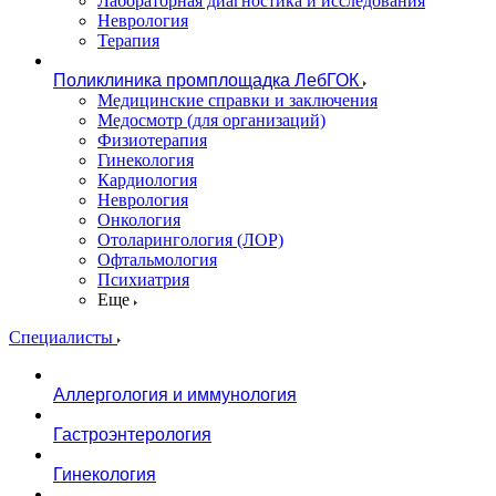
Лабораторная диагностика и исследования
Неврология
Терапия
Поликлиника промплощадка ЛебГОК
Медицинские справки и заключения
Медосмотр (для организаций)
Физиотерапия
Гинекология
Кардиология
Неврология
Онкология
Отоларингология (ЛОР)
Офтальмология
Психиатрия
Еще
Специалисты
Аллергология и иммунология
Гастроэнтерология
Гинекология