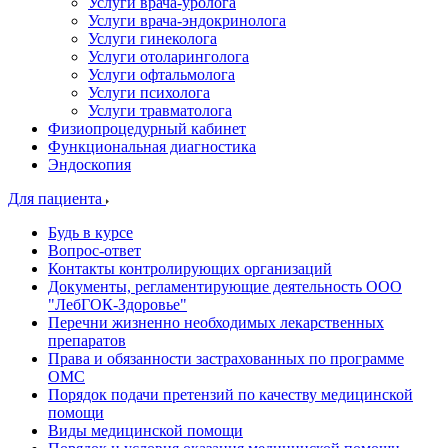
Услуги врача-уролога
Услуги врача-эндокринолога
Услуги гинеколога
Услуги отоларинголога
Услуги офтальмолога
Услуги психолога
Услуги травматолога
Физиопроцедурный кабинет
Функциональная диагностика
Эндоскопия
Для пациента
Будь в курсе
Вопрос-ответ
Контакты контролирующих организаций
Документы, регламентирующие деятельность ООО
"ЛебГОК-Здоровье"
Перечни жизненно необходимых лекарственных
препаратов
Права и обязанности застрахованных по программе
ОМС
Порядок подачи претензий по качеству медицинской
помощи
Виды медицинской помощи