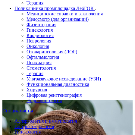
Терапия
Поликлиника промплощадка ЛебГОК
Медицинские справки и заключения
Медосмотр (для организаций)
Физиотерапия
Гинекология
Кардиология
Неврология
Онкология
Отоларингология (ЛОР)
Офтальмология
Психиатрия
Стоматология
Терапия
Ультразвуковое исследование (УЗИ)
Функциональная диагностика
Хирургия
Цифровая рентгенография
Эндокринология
Специалисты
Аллергология и иммунология
Гастроэнтерология
Гинекология