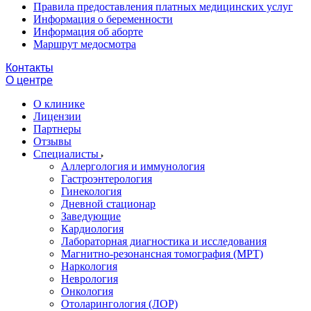
Правила предоставления платных медицинских услуг
Информация о беременности
Информация об аборте
Маршрут медосмотра
Контакты
О центре
О клинике
Лицензии
Партнеры
Отзывы
Специалисты
Аллергология и иммунология
Гастроэнтерология
Гинекология
Дневной стационар
Заведующие
Кардиология
Лабораторная диагностика и исследования
Магнитно-резонансная томография (МРТ)
Наркология
Неврология
Онкология
Отоларингология (ЛОР)