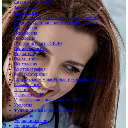
Дневной стационар
Заведующие
Кардиология
Лабораторная диагностика и исследования
Магнитно-резонансная томография (МРТ)
Наркология
Неврология
Онкология
Отоларингология (ЛОР)
Офтальмология
Педиатрия
Психиатрия
Психология
Рентгенография
Рефлексотерапия
Спиральная компьютерная томография (СКТ)
Стоматология
Терапия
Травматология
Ультразвуковое исследование (УЗИ)
Урология
Функциональная диагностика
Хирургия
Эндокринология
Эндоскопия