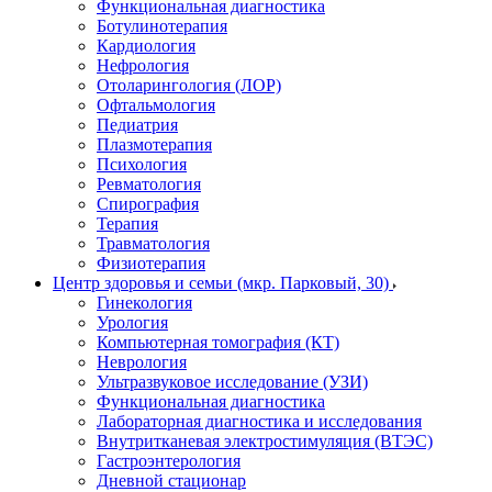
Функциональная диагностика
Ботулинотерапия
Кардиология
Нефрология
Отоларингология (ЛОР)
Офтальмология
Педиатрия
Плазмотерапия
Психология
Ревматология
Спирография
Терапия
Травматология
Физиотерапия
Центр здоровья и семьи (мкр. Парковый, 30)
Гинекология
Урология
Компьютерная томография (КТ)
Неврология
Ультразвуковое исследование (УЗИ)
Функциональная диагностика
Лабораторная диагностика и исследования
Внутритканевая электростимуляция (ВТЭС)
Гастроэнтерология
Дневной стационар