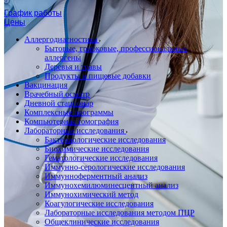
График работы
Цены
Аллергодиагностика
Бытовые, грибковые, профессиональные
аллергены
Деревья и травы
Продукты и пищевые добавки
Вакцинация
Врачебный осмотр
Дневной стационар
Комплексные программы
Компьютерная томография
Лабораторные исследования
Бактериологические исследования
Биохимические исследования
Гематологические исследования
Иммунно-серологические исследования
Иммунноферментный анализ
Иммунохемилюминесцентный анализ
Иммунохимический метод
Коагулогические исследования
Лабораторные исследования методом ПЦР
Общеклинические исследования