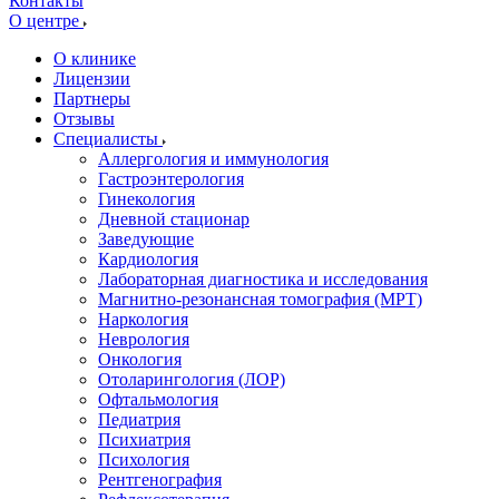
Контакты
О центре
О клинике
Лицензии
Партнеры
Отзывы
Специалисты
Аллергология и иммунология
Гастроэнтерология
Гинекология
Дневной стационар
Заведующие
Кардиология
Лабораторная диагностика и исследования
Магнитно-резонансная томография (МРТ)
Наркология
Неврология
Онкология
Отоларингология (ЛОР)
Офтальмология
Педиатрия
Психиатрия
Психология
Рентгенография