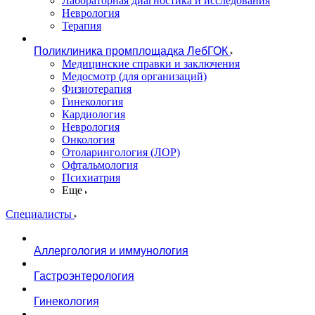
Лабораторная диагностика и исследования
Неврология
Терапия
Поликлиника промплощадка ЛебГОК
Медицинские справки и заключения
Медосмотр (для организаций)
Физиотерапия
Гинекология
Кардиология
Неврология
Онкология
Отоларингология (ЛОР)
Офтальмология
Психиатрия
Еще
Специалисты
Аллергология и иммунология
Гастроэнтерология
Гинекология