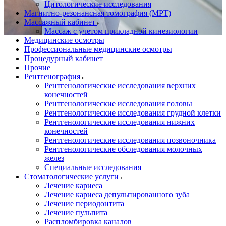
Цитологические исследования
Магнитно-резонансная томография (МРТ)
Массажный кабинет
Массаж с учетом прикладной кинезиологии
Медицинские осмотры
Профессиональные медицинские осмотры
Процедурный кабинет
Прочие
Рентгенография
Рентгенологические исследования верхних
конечностей
Рентгенологические исследования головы
Рентгенологические исследования грудной клетки
Рентгенологические исследования нижних
конечностей
Рентгенологические исследования позвоночника
Рентгенологические обследования молочных
желез
Специальные исследования
Стоматологические услуги
Лечение кариеса
Лечение кариеса депульпированного зуба
Лечение периодонтита
Лечение пульпита
Распломбировка каналов