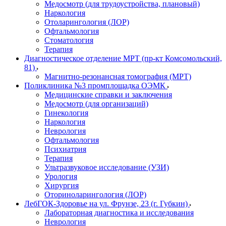
Медосмотр (для трудоустройства, плановый)
Наркология
Отоларингология (ЛОР)
Офтальмология
Стоматология
Терапия
Диагностическое отделение МРТ (пр-кт Комсомольский,
81)
Магнитно-резонансная томография (МРТ)
Поликлиника №3 промплощадка ОЭМК
Медицинские справки и заключения
Медосмотр (для организаций)
Гинекология
Наркология
Неврология
Офтальмология
Психиатрия
Терапия
Ультразвуковое исследование (УЗИ)
Урология
Хирургия
Оториноларингология (ЛОР)
ЛебГОК-Здоровье на ул. Фрунзе, 23 (г. Губкин)
Лабораторная диагностика и исследования
Неврология