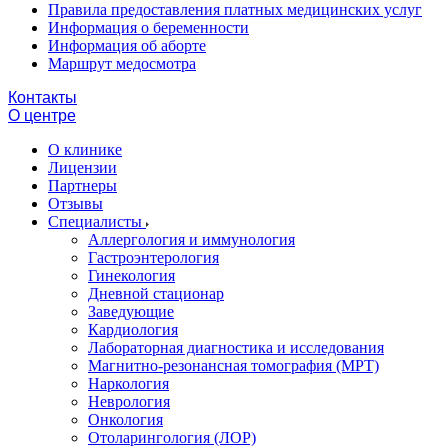
Правила предоставления платных медицинских услуг
Информация о беременности
Информация об аборте
Маршрут медосмотра
Контакты
О центре
О клинике
Лицензии
Партнеры
Отзывы
Специалисты
Аллергология и иммунология
Гастроэнтерология
Гинекология
Дневной стационар
Заведующие
Кардиология
Лабораторная диагностика и исследования
Магнитно-резонансная томография (МРТ)
Наркология
Неврология
Онкология
Отоларингология (ЛОР)