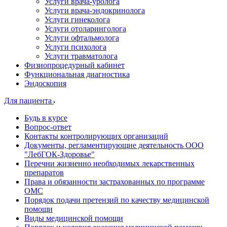
Услуги врача-уролога
Услуги врача-эндокринолога
Услуги гинеколога
Услуги отоларинголога
Услуги офтальмолога
Услуги психолога
Услуги травматолога
Физиопроцедурный кабинет
Функциональная диагностика
Эндоскопия
Для пациента
Будь в курсе
Вопрос-ответ
Контакты контролирующих организаций
Документы, регламентирующие деятельность ООО
"ЛебГОК-Здоровье"
Перечни жизненно необходимых лекарственных
препаратов
Права и обязанности застрахованных по программе
ОМС
Порядок подачи претензий по качеству медицинской
помощи
Виды медицинской помощи