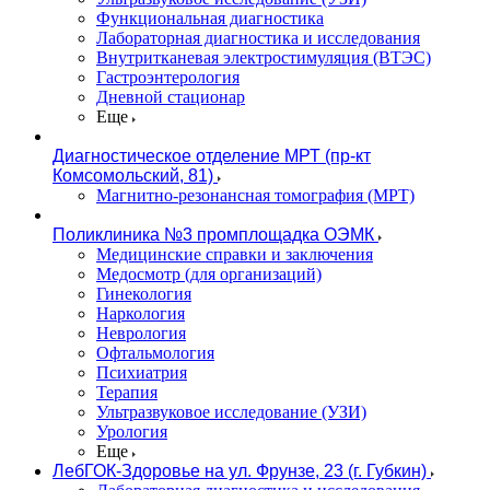
Функциональная диагностика
Лабораторная диагностика и исследования
Внутритканевая электростимуляция (ВТЭС)
Гастроэнтерология
Дневной стационар
Еще
Диагностическое отделение МРТ (пр-кт
Комсомольский, 81)
Магнитно-резонансная томография (МРТ)
Поликлиника №3 промплощадка ОЭМК
Медицинские справки и заключения
Медосмотр (для организаций)
Гинекология
Наркология
Неврология
Офтальмология
Психиатрия
Терапия
Ультразвуковое исследование (УЗИ)
Урология
Еще
ЛебГОК-Здоровье на ул. Фрунзе, 23 (г. Губкин)