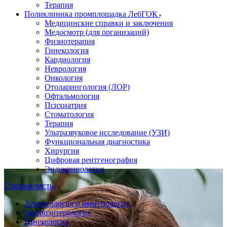
Терапия
Поликлиника промплощадка ЛебГОК
Медицинские справки и заключения
Медосмотр (для организаций)
Физиотерапия
Гинекология
Кардиология
Неврология
Онкология
Отоларингология (ЛОР)
Офтальмология
Психиатрия
Стоматология
Терапия
Ультразвуковое исследование (УЗИ)
Функциональная диагностика
Хирургия
Цифровая рентгенография
Эндокринология
Специалисты
Аллергология и иммунология
Гастроэнтерология
Гинекология