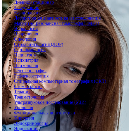
Дневной стационар
Заведующие
Кардиология
Лабораторная диагностика и исследования
Магнитно-резонансная томография (МРТ)
Наркология
Неврология
Онкология
Отоларингология (ЛОР)
Офтальмология
Педиатрия
Психиатрия
Психология
Рентгенография
Рефлексотерапия
Спиральная компьютерная томография (СКТ)
Стоматология
Терапия
Травматология
Ультразвуковое исследование (УЗИ)
Урология
Функциональная диагностика
Хирургия
Эндокринология
Эндоскопия