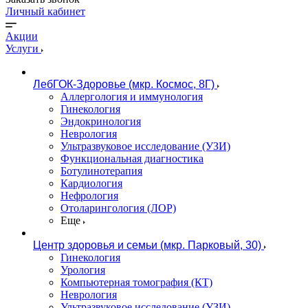
Личный кабинет
Акции
Услуги
ЛебГОК-Здоровье (мкр. Космос, 8Г)
Аллергология и иммунология
Гинекология
Эндокринология
Неврология
Ультразвуковое исследование (УЗИ)
Функциональная диагностика
Ботулинотерапия
Кардиология
Нефрология
Отоларингология (ЛОР)
Еще
Центр здоровья и семьи (мкр. Парковый, 30)
Гинекология
Урология
Компьютерная томография (КТ)
Неврология
Ультразвуковое исследование (УЗИ)