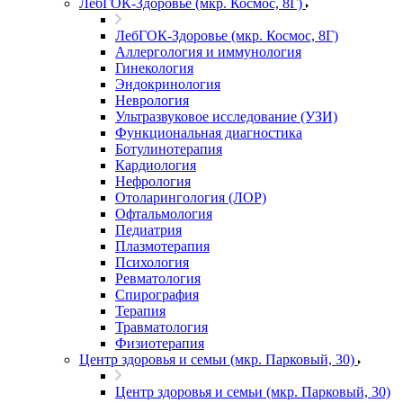
ЛебГОК-Здоровье (мкр. Космос, 8Г)
ЛебГОК-Здоровье (мкр. Космос, 8Г)
Аллергология и иммунология
Гинекология
Эндокринология
Неврология
Ультразвуковое исследование (УЗИ)
Функциональная диагностика
Ботулинотерапия
Кардиология
Нефрология
Отоларингология (ЛОР)
Офтальмология
Педиатрия
Плазмотерапия
Психология
Ревматология
Спирография
Терапия
Травматология
Физиотерапия
Центр здоровья и семьи (мкр. Парковый, 30)
Центр здоровья и семьи (мкр. Парковый, 30)