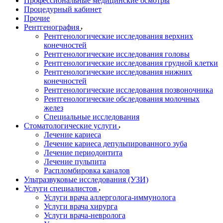
Профессиональные медицинские осмотры
Процедурный кабинет
Прочие
Рентгенография
Рентгенологические исследования верхних
конечностей
Рентгенологические исследования головы
Рентгенологические исследования грудной клетки
Рентгенологические исследования нижних
конечностей
Рентгенологические исследования позвоночника
Рентгенологические обследования молочных
желез
Специальные исследования
Стоматологические услуги
Лечение кариеса
Лечение кариеса депульпированного зуба
Лечение периодонтита
Лечение пульпита
Распломбировка каналов
Ультразвуковые исследования (УЗИ)
Услуги специалистов
Услуги врача аллерголога-иммунолога
Услуги врача хирурга
Услуги врача-невролога