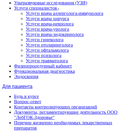
Ультразвуковые исследования (УЗИ)
Услуги специалистов
Услуги врача аллерголога-иммунолога
Услуги врача хирурга
Услуги врача-невролога
Услуги врача-уролога
Услуги врача-эндокринолога
Услуги гинеколога
Услуги отоларинголога
Услуги офтальмолога
Услуги психолога
Услуги травматолога
Физиопроцедурный кабинет
Функциональная диагностика
Эндоскопия
Для пациента
Будь в курсе
Вопрос-ответ
Контакты контролирующих организаций
Документы, регламентирующие деятельность ООО
"ЛебГОК-Здоровье"
Перечни жизненно необходимых лекарственных
препаратов