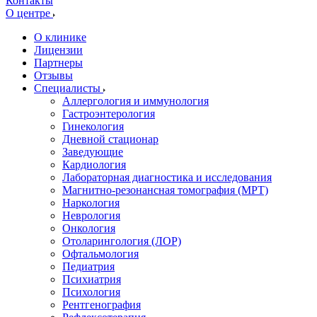
Контакты
О центре
О клинике
Лицензии
Партнеры
Отзывы
Специалисты
Аллергология и иммунология
Гастроэнтерология
Гинекология
Дневной стационар
Заведующие
Кардиология
Лабораторная диагностика и исследования
Магнитно-резонансная томография (МРТ)
Наркология
Неврология
Онкология
Отоларингология (ЛОР)
Офтальмология
Педиатрия
Психиатрия
Психология
Рентгенография