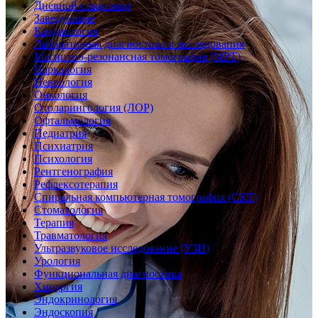
Дневной стационар
Заведующие
Кардиология
Лабораторная диагностика и исследования
Магнитно-резонансная томография (МРТ)
Наркология
Неврология
Онкология
Отоларингология (ЛОР)
Офтальмология
Педиатрия
Психиатрия
Психология
Рентгенография
Рефлексотерапия
Спиральная компьютерная томография (СКТ)
Стоматология
Терапия
Травматология
Ультразвуковое исследование (УЗИ)
Урология
Функциональная диагностика
Хирургия
Эндокринология
Эндоскопия