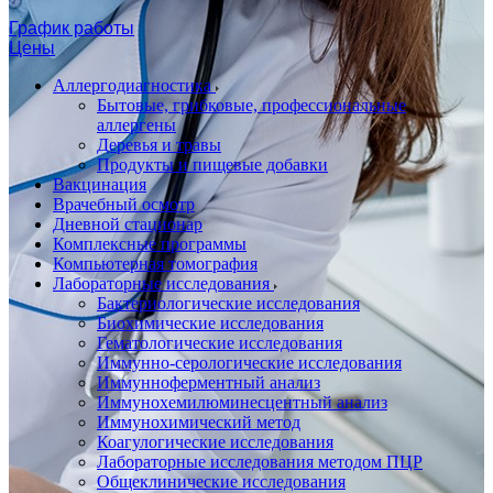
График работы
Цены
Аллергодиагностика
Бытовые, грибковые, профессиональные
аллергены
Деревья и травы
Продукты и пищевые добавки
Вакцинация
Врачебный осмотр
Дневной стационар
Комплексные программы
Компьютерная томография
Лабораторные исследования
Бактериологические исследования
Биохимические исследования
Гематологические исследования
Иммунно-серологические исследования
Иммунноферментный анализ
Иммунохемилюминесцентный анализ
Иммунохимический метод
Коагулогические исследования
Лабораторные исследования методом ПЦР
Общеклинические исследования