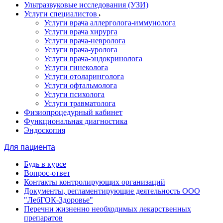
Ультразвуковые исследования (УЗИ)
Услуги специалистов
Услуги врача аллерголога-иммунолога
Услуги врача хирурга
Услуги врача-невролога
Услуги врача-уролога
Услуги врача-эндокринолога
Услуги гинеколога
Услуги отоларинголога
Услуги офтальмолога
Услуги психолога
Услуги травматолога
Физиопроцедурный кабинет
Функциональная диагностика
Эндоскопия
Для пациента
Будь в курсе
Вопрос-ответ
Контакты контролирующих организаций
Документы, регламентирующие деятельность ООО
"ЛебГОК-Здоровье"
Перечни жизненно необходимых лекарственных
препаратов