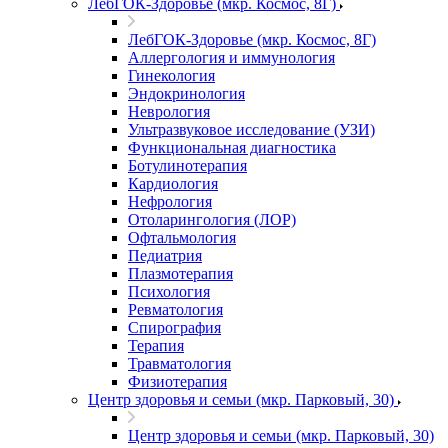
ЛебГОК-Здоровье (мкр. Космос, 8Г)
ЛебГОК-Здоровье (мкр. Космос, 8Г)
Аллергология и иммунология
Гинекология
Эндокринология
Неврология
Ультразвуковое исследование (УЗИ)
Функциональная диагностика
Ботулинотерапия
Кардиология
Нефрология
Отоларингология (ЛОР)
Офтальмология
Педиатрия
Плазмотерапия
Психология
Ревматология
Спирография
Терапия
Травматология
Физиотерапия
Центр здоровья и семьи (мкр. Парковый, 30)
Центр здоровья и семьи (мкр. Парковый, 30)