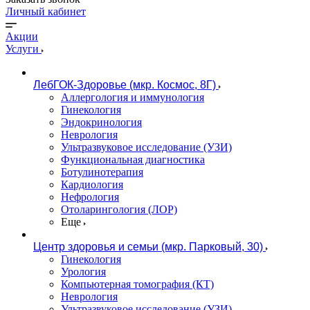
Личный кабинет
Акции
Услуги
ЛебГОК-Здоровье (мкр. Космос, 8Г)
Аллергология и иммунология
Гинекология
Эндокринология
Неврология
Ультразвуковое исследование (УЗИ)
Функциональная диагностика
Ботулинотерапия
Кардиология
Нефрология
Отоларингология (ЛОР)
Еще
Центр здоровья и семьи (мкр. Парковый, 30)
Гинекология
Урология
Компьютерная томография (КТ)
Неврология
Ультразвуковое исследование (УЗИ)