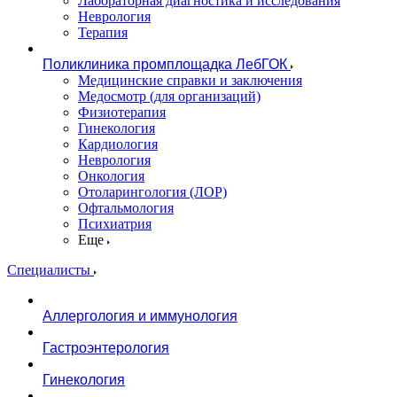
Лабораторная диагностика и исследования
Неврология
Терапия
Поликлиника промплощадка ЛебГОК
Медицинские справки и заключения
Медосмотр (для организаций)
Физиотерапия
Гинекология
Кардиология
Неврология
Онкология
Отоларингология (ЛОР)
Офтальмология
Психиатрия
Еще
Специалисты
Аллергология и иммунология
Гастроэнтерология
Гинекология