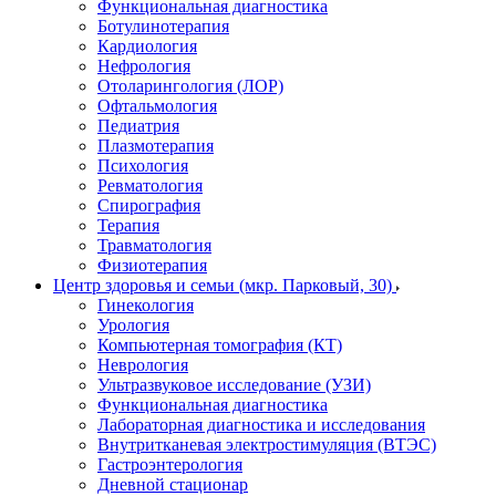
Функциональная диагностика
Ботулинотерапия
Кардиология
Нефрология
Отоларингология (ЛОР)
Офтальмология
Педиатрия
Плазмотерапия
Психология
Ревматология
Спирография
Терапия
Травматология
Физиотерапия
Центр здоровья и семьи (мкр. Парковый, 30)
Гинекология
Урология
Компьютерная томография (КТ)
Неврология
Ультразвуковое исследование (УЗИ)
Функциональная диагностика
Лабораторная диагностика и исследования
Внутритканевая электростимуляция (ВТЭС)
Гастроэнтерология
Дневной стационар