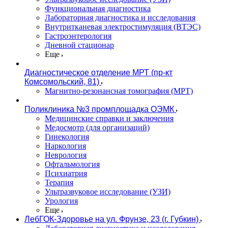
Функциональная диагностика
Лабораторная диагностика и исследования
Внутритканевая электростимуляция (ВТЭС)
Гастроэнтерология
Дневной стационар
Еще
Диагностическое отделение МРТ (пр-кт
Комсомольский, 81)
Магнитно-резонансная томография (МРТ)
Поликлиника №3 промплощадка ОЭМК
Медицинские справки и заключения
Медосмотр (для организаций)
Гинекология
Наркология
Неврология
Офтальмология
Психиатрия
Терапия
Ультразвуковое исследование (УЗИ)
Урология
Еще
ЛебГОК-Здоровье на ул. Фрунзе, 23 (г. Губкин)