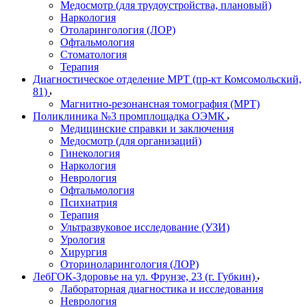
Медосмотр (для трудоустройства, плановый)
Наркология
Отоларингология (ЛОР)
Офтальмология
Стоматология
Терапия
Диагностическое отделение МРТ (пр-кт Комсомольский,
81)
Магнитно-резонансная томография (МРТ)
Поликлиника №3 промплощадка ОЭМК
Медицинские справки и заключения
Медосмотр (для организаций)
Гинекология
Наркология
Неврология
Офтальмология
Психиатрия
Терапия
Ультразвуковое исследование (УЗИ)
Урология
Хирургия
Оториноларингология (ЛОР)
ЛебГОК-Здоровье на ул. Фрунзе, 23 (г. Губкин)
Лабораторная диагностика и исследования
Неврология