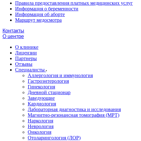
Правила предоставления платных медицинских услуг
Информация о беременности
Информация об аборте
Маршрут медосмотра
Контакты
О центре
О клинике
Лицензии
Партнеры
Отзывы
Специалисты
Аллергология и иммунология
Гастроэнтерология
Гинекология
Дневной стационар
Заведующие
Кардиология
Лабораторная диагностика и исследования
Магнитно-резонансная томография (МРТ)
Наркология
Неврология
Онкология
Отоларингология (ЛОР)