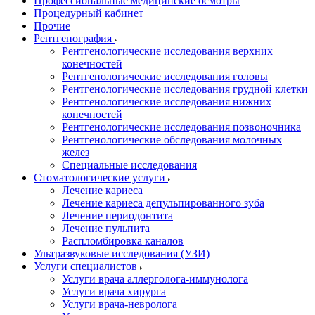
Профессиональные медицинские осмотры
Процедурный кабинет
Прочие
Рентгенография
Рентгенологические исследования верхних
конечностей
Рентгенологические исследования головы
Рентгенологические исследования грудной клетки
Рентгенологические исследования нижних
конечностей
Рентгенологические исследования позвоночника
Рентгенологические обследования молочных
желез
Специальные исследования
Стоматологические услуги
Лечение кариеса
Лечение кариеса депульпированного зуба
Лечение периодонтита
Лечение пульпита
Распломбировка каналов
Ультразвуковые исследования (УЗИ)
Услуги специалистов
Услуги врача аллерголога-иммунолога
Услуги врача хирурга
Услуги врача-невролога