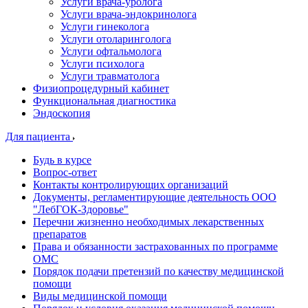
Услуги врача-уролога
Услуги врача-эндокринолога
Услуги гинеколога
Услуги отоларинголога
Услуги офтальмолога
Услуги психолога
Услуги травматолога
Физиопроцедурный кабинет
Функциональная диагностика
Эндоскопия
Для пациента
Будь в курсе
Вопрос-ответ
Контакты контролирующих организаций
Документы, регламентирующие деятельность ООО
"ЛебГОК-Здоровье"
Перечни жизненно необходимых лекарственных
препаратов
Права и обязанности застрахованных по программе
ОМС
Порядок подачи претензий по качеству медицинской
помощи
Виды медицинской помощи