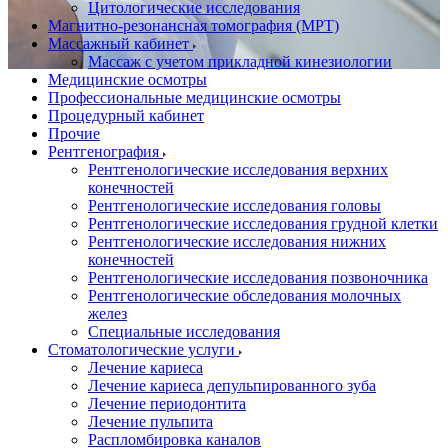
Цитологические исследования
Магнитно-резонансная томография (МРТ)
Массажный кабинет
Массаж с учетом прикладной кинезиологии
Медицинские осмотры
Профессиональные медицинские осмотры
Процедурный кабинет
Прочие
Рентгенография
Рентгенологические исследования верхних
конечностей
Рентгенологические исследования головы
Рентгенологические исследования грудной клетки
Рентгенологические исследования нижних
конечностей
Рентгенологические исследования позвоночника
Рентгенологические обследования молочных
желез
Специальные исследования
Стоматологические услуги
Лечение кариеса
Лечение кариеса депульпированного зуба
Лечение периодонтита
Лечение пульпита
Распломбировка каналов