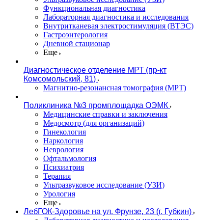
Функциональная диагностика
Лабораторная диагностика и исследования
Внутритканевая электростимуляция (ВТЭС)
Гастроэнтерология
Дневной стационар
Еще
Диагностическое отделение МРТ (пр-кт
Комсомольский, 81)
Магнитно-резонансная томография (МРТ)
Поликлиника №3 промплощадка ОЭМК
Медицинские справки и заключения
Медосмотр (для организаций)
Гинекология
Наркология
Неврология
Офтальмология
Психиатрия
Терапия
Ультразвуковое исследование (УЗИ)
Урология
Еще
ЛебГОК-Здоровье на ул. Фрунзе, 23 (г. Губкин)