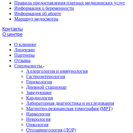
Правила предоставления платных медицинских услуг
Информация о беременности
Информация об аборте
Маршрут медосмотра
Контакты
О центре
О клинике
Лицензии
Партнеры
Отзывы
Специалисты
Аллергология и иммунология
Гастроэнтерология
Гинекология
Дневной стационар
Заведующие
Кардиология
Лабораторная диагностика и исследования
Магнитно-резонансная томография (МРТ)
Наркология
Неврология
Онкология
Отоларингология (ЛОР)