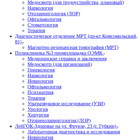
Медосмотр (для трудоустройства, плановый)
Наркология
Отоларингология (ЛОР)
Офтальмология
Стоматология
Терапия
Диагностическое отделение МРТ (пр-кт Комсомольский,
81)
Магнитно-резонансная томография (МРТ)
Поликлиника №3 промплощадка ОЭМК
Медицинские справки и заключения
Медосмотр (для организаций)
Гинекология
Наркология
Неврология
Офтальмология
Психиатрия
Терапия
Ультразвуковое исследование (УЗИ)
Урология
Хирургия
Оториноларингология (ЛОР)
ЛебГОК-Здоровье на ул. Фрунзе, 23 (г. Губкин)
Лабораторная диагностика и исследования
Неврология