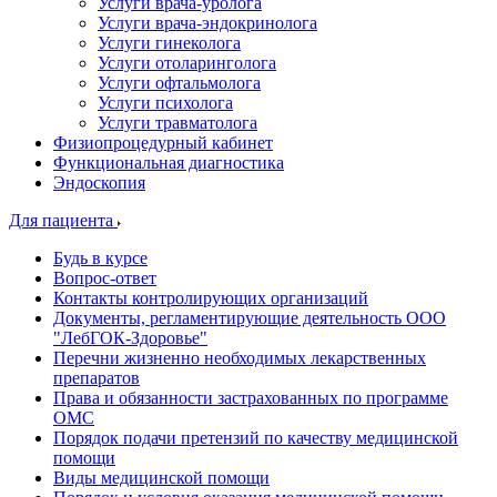
Услуги врача-уролога
Услуги врача-эндокринолога
Услуги гинеколога
Услуги отоларинголога
Услуги офтальмолога
Услуги психолога
Услуги травматолога
Физиопроцедурный кабинет
Функциональная диагностика
Эндоскопия
Для пациента
Будь в курсе
Вопрос-ответ
Контакты контролирующих организаций
Документы, регламентирующие деятельность ООО
"ЛебГОК-Здоровье"
Перечни жизненно необходимых лекарственных
препаратов
Права и обязанности застрахованных по программе
ОМС
Порядок подачи претензий по качеству медицинской
помощи
Виды медицинской помощи