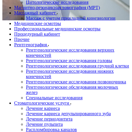
Цитологические исследования
Магнитно-резонансная томография (МРТ)
Массажный кабинет
Массаж с учетом прикладной кинезиологии
Медицинские осмотры
Профессиональные медицинские осмотры
Процедурный кабинет
Прочие
Рентгенография
Рентгенологические исследования верхних
конечностей
Рентгенологические исследования головы
Рентгенологические исследования грудной клетки
Рентгенологические исследования нижних
конечностей
Рентгенологические исследования позвоночника
Рентгенологические обследования молочных
желез
Специальные исследования
Стоматологические услуги
Лечение кариеса
Лечение кариеса депульпированного зуба
Лечение периодонтита
Лечение пульпита
Распломбировка каналов