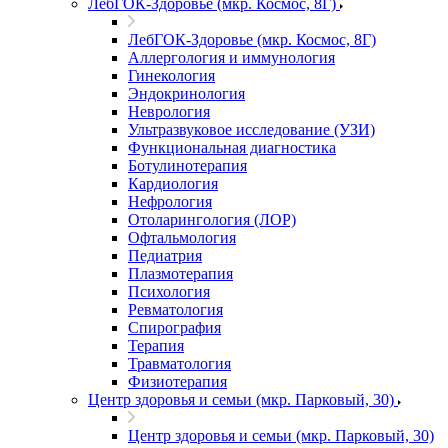
ЛебГОК-Здоровье (мкр. Космос, 8Г)
ЛебГОК-Здоровье (мкр. Космос, 8Г)
Аллергология и иммунология
Гинекология
Эндокринология
Неврология
Ультразвуковое исследование (УЗИ)
Функциональная диагностика
Ботулинотерапия
Кардиология
Нефрология
Отоларингология (ЛОР)
Офтальмология
Педиатрия
Плазмотерапия
Психология
Ревматология
Спирография
Терапия
Травматология
Физиотерапия
Центр здоровья и семьи (мкр. Парковый, 30)
Центр здоровья и семьи (мкр. Парковый, 30)