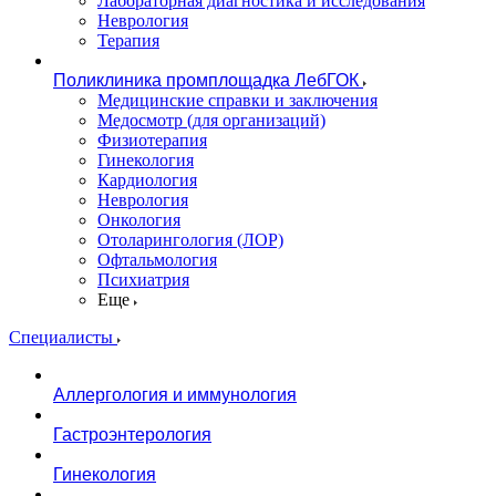
Лабораторная диагностика и исследования
Неврология
Терапия
Поликлиника промплощадка ЛебГОК
Медицинские справки и заключения
Медосмотр (для организаций)
Физиотерапия
Гинекология
Кардиология
Неврология
Онкология
Отоларингология (ЛОР)
Офтальмология
Психиатрия
Еще
Специалисты
Аллергология и иммунология
Гастроэнтерология
Гинекология