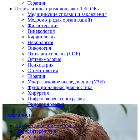
Терапия
Поликлиника промплощадка ЛебГОК
Медицинские справки и заключения
Медосмотр (для организаций)
Физиотерапия
Гинекология
Кардиология
Неврология
Онкология
Отоларингология (ЛОР)
Офтальмология
Психиатрия
Стоматология
Терапия
Ультразвуковое исследование (УЗИ)
Функциональная диагностика
Хирургия
Цифровая рентгенография
Эндокринология
Специалисты
Аллергология и иммунология
Гастроэнтерология
Гинекология