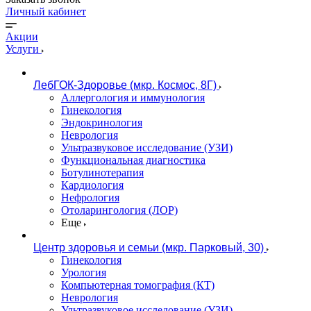
Личный кабинет
Акции
Услуги
ЛебГОК-Здоровье (мкр. Космос, 8Г)
Аллергология и иммунология
Гинекология
Эндокринология
Неврология
Ультразвуковое исследование (УЗИ)
Функциональная диагностика
Ботулинотерапия
Кардиология
Нефрология
Отоларингология (ЛОР)
Еще
Центр здоровья и семьи (мкр. Парковый, 30)
Гинекология
Урология
Компьютерная томография (КТ)
Неврология
Ультразвуковое исследование (УЗИ)