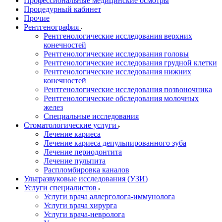
Профессиональные медицинские осмотры
Процедурный кабинет
Прочие
Рентгенография
Рентгенологические исследования верхних
конечностей
Рентгенологические исследования головы
Рентгенологические исследования грудной клетки
Рентгенологические исследования нижних
конечностей
Рентгенологические исследования позвоночника
Рентгенологические обследования молочных
желез
Специальные исследования
Стоматологические услуги
Лечение кариеса
Лечение кариеса депульпированного зуба
Лечение периодонтита
Лечение пульпита
Распломбировка каналов
Ультразвуковые исследования (УЗИ)
Услуги специалистов
Услуги врача аллерголога-иммунолога
Услуги врача хирурга
Услуги врача-невролога