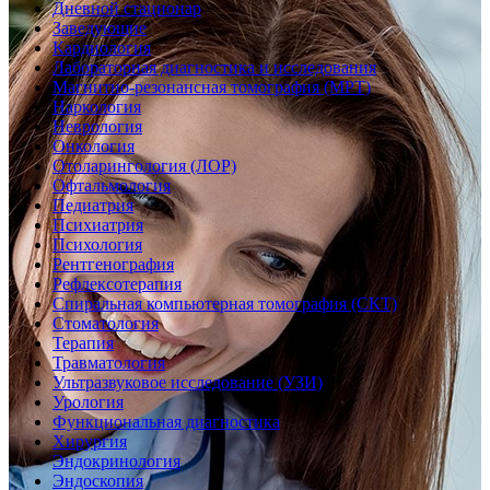
Дневной стационар
Заведующие
Кардиология
Лабораторная диагностика и исследования
Магнитно-резонансная томография (МРТ)
Наркология
Неврология
Онкология
Отоларингология (ЛОР)
Офтальмология
Педиатрия
Психиатрия
Психология
Рентгенография
Рефлексотерапия
Спиральная компьютерная томография (СКТ)
Стоматология
Терапия
Травматология
Ультразвуковое исследование (УЗИ)
Урология
Функциональная диагностика
Хирургия
Эндокринология
Эндоскопия