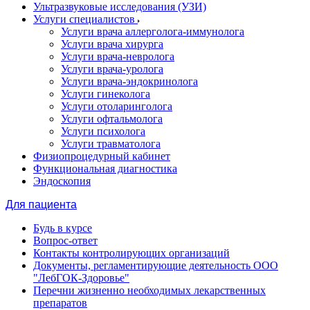
Ультразвуковые исследования (УЗИ)
Услуги специалистов
Услуги врача аллерголога-иммунолога
Услуги врача хирурга
Услуги врача-невролога
Услуги врача-уролога
Услуги врача-эндокринолога
Услуги гинеколога
Услуги отоларинголога
Услуги офтальмолога
Услуги психолога
Услуги травматолога
Физиопроцедурный кабинет
Функциональная диагностика
Эндоскопия
Для пациента
Будь в курсе
Вопрос-ответ
Контакты контролирующих организаций
Документы, регламентирующие деятельность ООО
"ЛебГОК-Здоровье"
Перечни жизненно необходимых лекарственных
препаратов