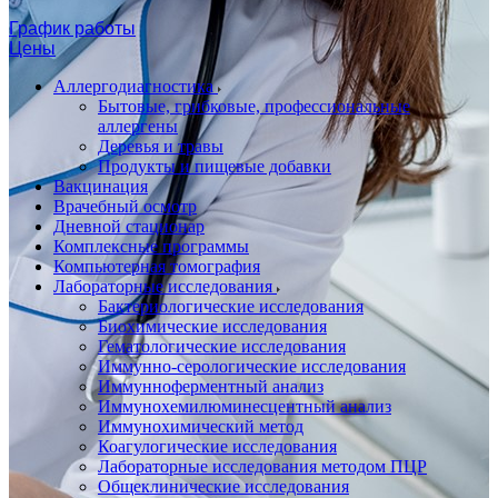
График работы
Цены
Аллергодиагностика
Бытовые, грибковые, профессиональные
аллергены
Деревья и травы
Продукты и пищевые добавки
Вакцинация
Врачебный осмотр
Дневной стационар
Комплексные программы
Компьютерная томография
Лабораторные исследования
Бактериологические исследования
Биохимические исследования
Гематологические исследования
Иммунно-серологические исследования
Иммунноферментный анализ
Иммунохемилюминесцентный анализ
Иммунохимический метод
Коагулогические исследования
Лабораторные исследования методом ПЦР
Общеклинические исследования