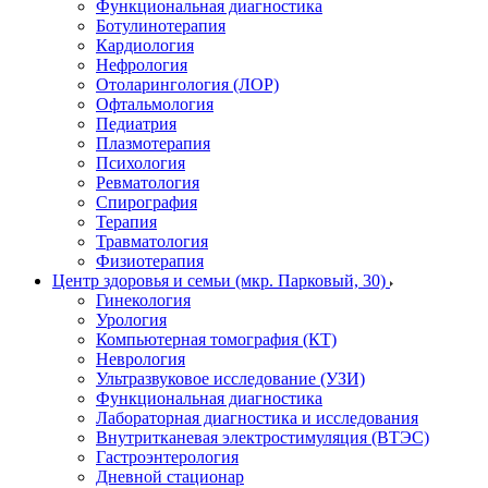
Функциональная диагностика
Ботулинотерапия
Кардиология
Нефрология
Отоларингология (ЛОР)
Офтальмология
Педиатрия
Плазмотерапия
Психология
Ревматология
Спирография
Терапия
Травматология
Физиотерапия
Центр здоровья и семьи (мкр. Парковый, 30)
Гинекология
Урология
Компьютерная томография (КТ)
Неврология
Ультразвуковое исследование (УЗИ)
Функциональная диагностика
Лабораторная диагностика и исследования
Внутритканевая электростимуляция (ВТЭС)
Гастроэнтерология
Дневной стационар