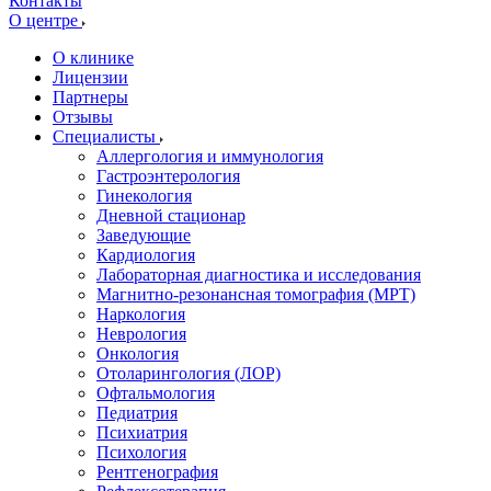
Контакты
О центре
О клинике
Лицензии
Партнеры
Отзывы
Специалисты
Аллергология и иммунология
Гастроэнтерология
Гинекология
Дневной стационар
Заведующие
Кардиология
Лабораторная диагностика и исследования
Магнитно-резонансная томография (МРТ)
Наркология
Неврология
Онкология
Отоларингология (ЛОР)
Офтальмология
Педиатрия
Психиатрия
Психология
Рентгенография