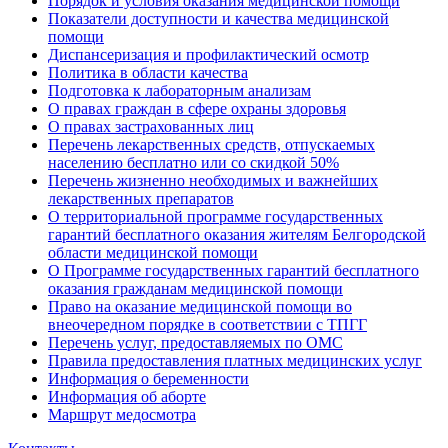
Порядок и условия оказания медицинской помощи
Показатели доступности и качества медицинской
помощи
Диспансеризация и профилактический осмотр
Политика в области качества
Подготовка к лабораторным анализам
О правах граждан в сфере охраны здоровья
О правах застрахованных лиц
Перечень лекарственных средств, отпускаемых
населению бесплатно или со скидкой 50%
Перечень жизненно необходимых и важнейших
лекарственных препаратов
О территориальной программе государственных
гарантий бесплатного оказания жителям Белгородской
области медицинской помощи
О Программе государственных гарантий бесплатного
оказания гражданам медицинской помощи
Право на оказание медицинской помощи во
внеочередном порядке в соответствии с ТПГГ
Перечень услуг, предоставляемых по ОМС
Правила предоставления платных медицинских услуг
Информация о беременности
Информация об аборте
Маршрут медосмотра