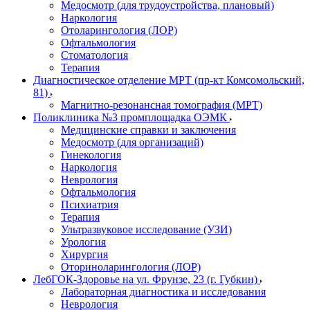
Медосмотр (для трудоустройства, плановый)
Наркология
Отоларингология (ЛОР)
Офтальмология
Стоматология
Терапия
Диагностическое отделение МРТ (пр-кт Комсомольский,
81)
Магнитно-резонансная томография (МРТ)
Поликлиника №3 промплощадка ОЭМК
Медицинские справки и заключения
Медосмотр (для организаций)
Гинекология
Наркология
Неврология
Офтальмология
Психиатрия
Терапия
Ультразвуковое исследование (УЗИ)
Урология
Хирургия
Оториноларингология (ЛОР)
ЛебГОК-Здоровье на ул. Фрунзе, 23 (г. Губкин)
Лабораторная диагностика и исследования
Неврология