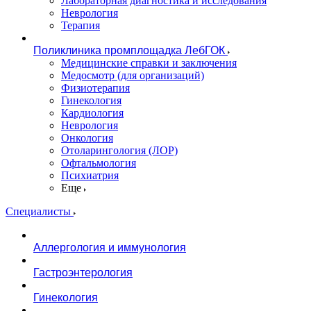
Лабораторная диагностика и исследования
Неврология
Терапия
Поликлиника промплощадка ЛебГОК
Медицинские справки и заключения
Медосмотр (для организаций)
Физиотерапия
Гинекология
Кардиология
Неврология
Онкология
Отоларингология (ЛОР)
Офтальмология
Психиатрия
Еще
Специалисты
Аллергология и иммунология
Гастроэнтерология
Гинекология