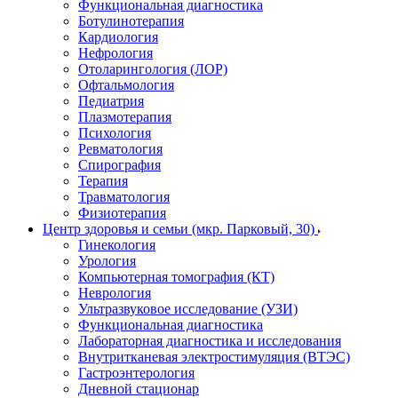
Функциональная диагностика
Ботулинотерапия
Кардиология
Нефрология
Отоларингология (ЛОР)
Офтальмология
Педиатрия
Плазмотерапия
Психология
Ревматология
Спирография
Терапия
Травматология
Физиотерапия
Центр здоровья и семьи (мкр. Парковый, 30)
Гинекология
Урология
Компьютерная томография (КТ)
Неврология
Ультразвуковое исследование (УЗИ)
Функциональная диагностика
Лабораторная диагностика и исследования
Внутритканевая электростимуляция (ВТЭС)
Гастроэнтерология
Дневной стационар