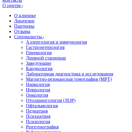
Контакты
О центре
О клинике
Лицензии
Партнеры
Отзывы
Специалисты
Аллергология и иммунология
Гастроэнтерология
Гинекология
Дневной стационар
Заведующие
Кардиология
Лабораторная диагностика и исследования
Магнитно-резонансная томография (МРТ)
Наркология
Неврология
Онкология
Отоларингология (ЛОР)
Офтальмология
Педиатрия
Психиатрия
Психология
Рентгенография