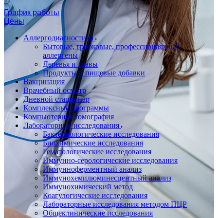
График работы
Цены
Аллергодиагностика
Бытовые, грибковые, профессиональные
аллергены
Деревья и травы
Продукты и пищевые добавки
Вакцинация
Врачебный осмотр
Дневной стационар
Комплексные программы
Компьютерная томография
Лабораторные исследования
Бактериологические исследования
Биохимические исследования
Гематологические исследования
Иммунно-серологические исследования
Иммунноферментный анализ
Иммунохемилюминесцентный анализ
Иммунохимический метод
Коагулогические исследования
Лабораторные исследования методом ПЦР
Общеклинические исследования