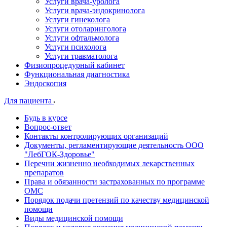
Услуги врача-уролога
Услуги врача-эндокринолога
Услуги гинеколога
Услуги отоларинголога
Услуги офтальмолога
Услуги психолога
Услуги травматолога
Физиопроцедурный кабинет
Функциональная диагностика
Эндоскопия
Для пациента
Будь в курсе
Вопрос-ответ
Контакты контролирующих организаций
Документы, регламентирующие деятельность ООО
"ЛебГОК-Здоровье"
Перечни жизненно необходимых лекарственных
препаратов
Права и обязанности застрахованных по программе
ОМС
Порядок подачи претензий по качеству медицинской
помощи
Виды медицинской помощи