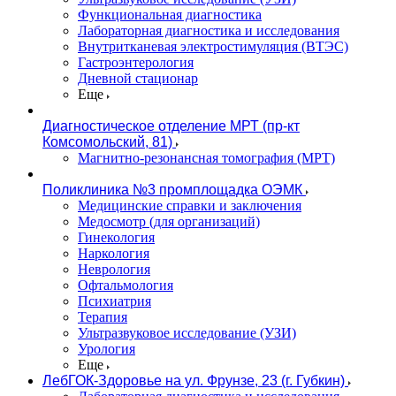
Функциональная диагностика
Лабораторная диагностика и исследования
Внутритканевая электростимуляция (ВТЭС)
Гастроэнтерология
Дневной стационар
Еще
Диагностическое отделение МРТ (пр-кт
Комсомольский, 81)
Магнитно-резонансная томография (МРТ)
Поликлиника №3 промплощадка ОЭМК
Медицинские справки и заключения
Медосмотр (для организаций)
Гинекология
Наркология
Неврология
Офтальмология
Психиатрия
Терапия
Ультразвуковое исследование (УЗИ)
Урология
Еще
ЛебГОК-Здоровье на ул. Фрунзе, 23 (г. Губкин)