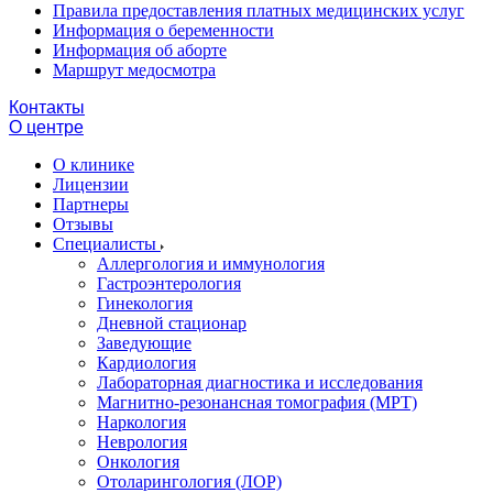
Правила предоставления платных медицинских услуг
Информация о беременности
Информация об аборте
Маршрут медосмотра
Контакты
О центре
О клинике
Лицензии
Партнеры
Отзывы
Специалисты
Аллергология и иммунология
Гастроэнтерология
Гинекология
Дневной стационар
Заведующие
Кардиология
Лабораторная диагностика и исследования
Магнитно-резонансная томография (МРТ)
Наркология
Неврология
Онкология
Отоларингология (ЛОР)