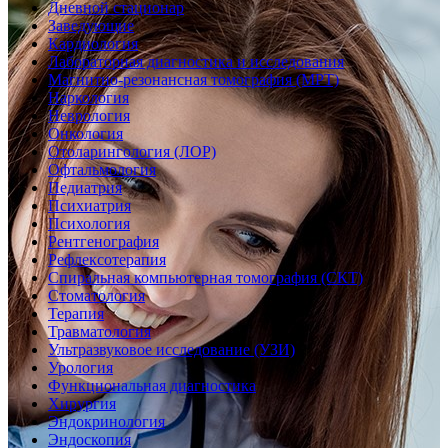
Дневной стационар
Заведующие
Кардиология
Лабораторная диагностика и исследования
Магнитно-резонансная томография (МРТ)
Наркология
Неврология
Онкология
Отоларингология (ЛОР)
Офтальмология
Педиатрия
Психиатрия
Психология
Рентгенография
Рефлексотерапия
Спиральная компьютерная томография (СКТ)
Стоматология
Терапия
Травматология
Ультразвуковое исследование (УЗИ)
Урология
Функциональная диагностика
Хирургия
Эндокринология
Эндоскопия