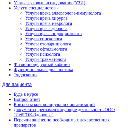
Ультразвуковые исследования (УЗИ)
Услуги специалистов
Услуги врача аллерголога-иммунолога
Услуги врача хирурга
Услуги врача-невролога
Услуги врача-уролога
Услуги врача-эндокринолога
Услуги гинеколога
Услуги отоларинголога
Услуги офтальмолога
Услуги психолога
Услуги травматолога
Физиопроцедурный кабинет
Функциональная диагностика
Эндоскопия
Для пациента
Будь в курсе
Вопрос-ответ
Контакты контролирующих организаций
Документы, регламентирующие деятельность ООО
"ЛебГОК-Здоровье"
Перечни жизненно необходимых лекарственных
препаратов