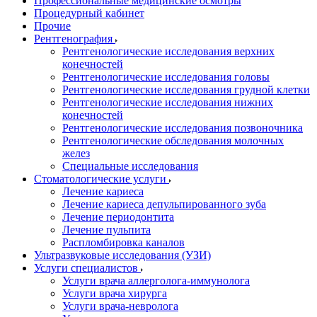
Профессиональные медицинские осмотры
Процедурный кабинет
Прочие
Рентгенография
Рентгенологические исследования верхних
конечностей
Рентгенологические исследования головы
Рентгенологические исследования грудной клетки
Рентгенологические исследования нижних
конечностей
Рентгенологические исследования позвоночника
Рентгенологические обследования молочных
желез
Специальные исследования
Стоматологические услуги
Лечение кариеса
Лечение кариеса депульпированного зуба
Лечение периодонтита
Лечение пульпита
Распломбировка каналов
Ультразвуковые исследования (УЗИ)
Услуги специалистов
Услуги врача аллерголога-иммунолога
Услуги врача хирурга
Услуги врача-невролога