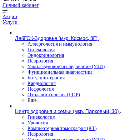
Личный кабинет
Акции
Услуги
ЛебГОК-Здоровье (мкр. Космос, 8Г)
Аллергология и иммунология
Гинекология
Эндокринология
Неврология
Ультразвуковое исследование (УЗИ)
Функциональная диагностика
Ботулинотерапия
Кардиология
Нефрология
Отоларингология (ЛОР)
Еще
Центр здоровья и семьи (мкр. Парковый, 30)
Гинекология
Урология
Компьютерная томография (КТ)
Неврология
Ультразвуковое исследование (УЗИ)