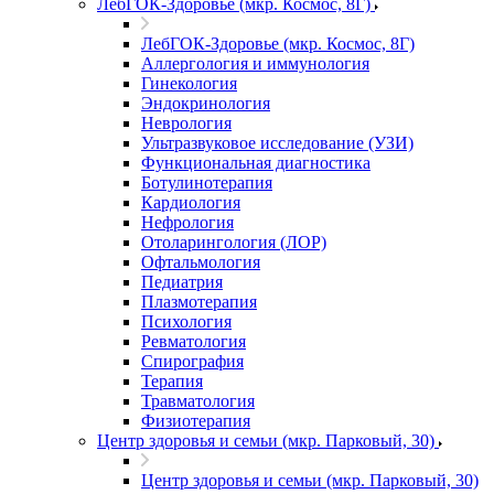
ЛебГОК-Здоровье (мкр. Космос, 8Г)
ЛебГОК-Здоровье (мкр. Космос, 8Г)
Аллергология и иммунология
Гинекология
Эндокринология
Неврология
Ультразвуковое исследование (УЗИ)
Функциональная диагностика
Ботулинотерапия
Кардиология
Нефрология
Отоларингология (ЛОР)
Офтальмология
Педиатрия
Плазмотерапия
Психология
Ревматология
Спирография
Терапия
Травматология
Физиотерапия
Центр здоровья и семьи (мкр. Парковый, 30)
Центр здоровья и семьи (мкр. Парковый, 30)