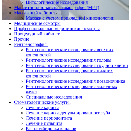
Цитологические исследования
Магнитно-резонансная томография (МРТ)
Массажный кабинет
Массаж с учетом прикладной кинезиологии
Медицинские осмотры
Профессиональные медицинские осмотры
Процедурный кабинет
Прочие
Рентгенография
Рентгенологические исследования верхних
конечностей
Рентгенологические исследования головы
Рентгенологические исследования грудной клетки
Рентгенологические исследования нижних
конечностей
Рентгенологические исследования позвоночника
Рентгенологические обследования молочных
желез
Специальные исследования
Стоматологические услуги
Лечение кариеса
Лечение кариеса депульпированного зуба
Лечение периодонтита
Лечение пульпита
Распломбировка каналов