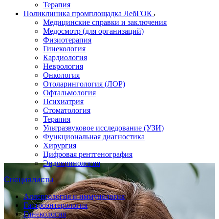
Терапия
Поликлиника промплощадка ЛебГОК
Медицинские справки и заключения
Медосмотр (для организаций)
Физиотерапия
Гинекология
Кардиология
Неврология
Онкология
Отоларингология (ЛОР)
Офтальмология
Психиатрия
Стоматология
Терапия
Ультразвуковое исследование (УЗИ)
Функциональная диагностика
Хирургия
Цифровая рентгенография
Эндокринология
Специалисты
Аллергология и иммунология
Гастроэнтерология
Гинекология