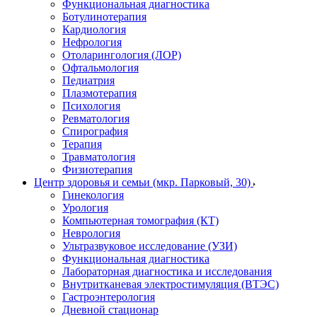
Функциональная диагностика
Ботулинотерапия
Кардиология
Нефрология
Отоларингология (ЛОР)
Офтальмология
Педиатрия
Плазмотерапия
Психология
Ревматология
Спирография
Терапия
Травматология
Физиотерапия
Центр здоровья и семьи (мкр. Парковый, 30)
Гинекология
Урология
Компьютерная томография (КТ)
Неврология
Ультразвуковое исследование (УЗИ)
Функциональная диагностика
Лабораторная диагностика и исследования
Внутритканевая электростимуляция (ВТЭС)
Гастроэнтерология
Дневной стационар