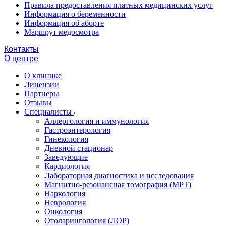
Правила предоставления платных медицинских услуг
Информация о беременности
Информация об аборте
Маршрут медосмотра
Контакты
О центре
О клинике
Лицензии
Партнеры
Отзывы
Специалисты
Аллергология и иммунология
Гастроэнтерология
Гинекология
Дневной стационар
Заведующие
Кардиология
Лабораторная диагностика и исследования
Магнитно-резонансная томография (МРТ)
Наркология
Неврология
Онкология
Отоларингология (ЛОР)