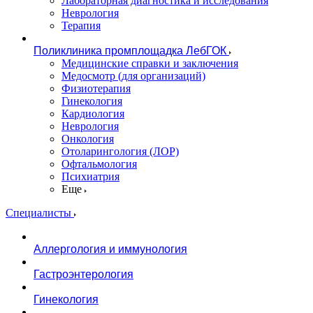
Лабораторная диагностика и исследования
Неврология
Терапия
Поликлиника промплощадка ЛебГОК
Медицинские справки и заключения
Медосмотр (для организаций)
Физиотерапия
Гинекология
Кардиология
Неврология
Онкология
Отоларингология (ЛОР)
Офтальмология
Психиатрия
Еще
Специалисты
Аллергология и иммунология
Гастроэнтерология
Гинекология