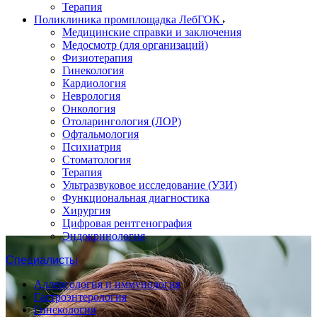
Терапия
Поликлиника промплощадка ЛебГОК
Медицинские справки и заключения
Медосмотр (для организаций)
Физиотерапия
Гинекология
Кардиология
Неврология
Онкология
Отоларингология (ЛОР)
Офтальмология
Психиатрия
Стоматология
Терапия
Ультразвуковое исследование (УЗИ)
Функциональная диагностика
Хирургия
Цифровая рентгенография
Эндокринология
Специалисты
Аллергология и иммунология
Гастроэнтерология
Гинекология