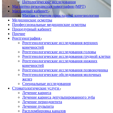
Цитологические исследования
Магнитно-резонансная томография (МРТ)
Массажный кабинет
Массаж с учетом прикладной кинезиологии
Медицинские осмотры
Профессиональные медицинские осмотры
Процедурный кабинет
Прочие
Рентгенография
Рентгенологические исследования верхних
конечностей
Рентгенологические исследования головы
Рентгенологические исследования грудной клетки
Рентгенологические исследования нижних
конечностей
Рентгенологические исследования позвоночника
Рентгенологические обследования молочных
желез
Специальные исследования
Стоматологические услуги
Лечение кариеса
Лечение кариеса депульпированного зуба
Лечение периодонтита
Лечение пульпита
Распломбировка каналов