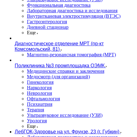
Функциональная диагностика
Лабораторная диагностика и исследования
Внутритканевая электростимуляция (ВТЭС)
Гастроэнтерология
Дневной стационар
Еще
Диагностическое отделение МРТ (пр-кт
Комсомольский, 81)
Магнитно-резонансная томография (МРТ)
Поликлиника №3 промплощадка ОЭМК
Медицинские справки и заключения
Медосмотр (для организаций)
Гинекология
Наркология
Неврология
Офтальмология
Психиатрия
Терапия
Ультразвуковое исследование (УЗИ)
Урология
Еще
ЛебГОК-Здоровье на ул. Фрунзе, 23 (г. Губкин)