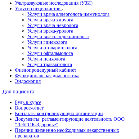
Ультразвуковые исследования (УЗИ)
Услуги специалистов
Услуги врача аллерголога-иммунолога
Услуги врача хирурга
Услуги врача-невролога
Услуги врача-уролога
Услуги врача-эндокринолога
Услуги гинеколога
Услуги отоларинголога
Услуги офтальмолога
Услуги психолога
Услуги травматолога
Физиопроцедурный кабинет
Функциональная диагностика
Эндоскопия
Для пациента
Будь в курсе
Вопрос-ответ
Контакты контролирующих организаций
Документы, регламентирующие деятельность ООО
"ЛебГОК-Здоровье"
Перечни жизненно необходимых лекарственных
препаратов