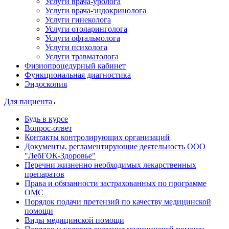
Услуги врача-уролога
Услуги врача-эндокринолога
Услуги гинеколога
Услуги отоларинголога
Услуги офтальмолога
Услуги психолога
Услуги травматолога
Физиопроцедурный кабинет
Функциональная диагностика
Эндоскопия
Для пациента
Будь в курсе
Вопрос-ответ
Контакты контролирующих организаций
Документы, регламентирующие деятельность ООО
"ЛебГОК-Здоровье"
Перечни жизненно необходимых лекарственных
препаратов
Права и обязанности застрахованных по программе
ОМС
Порядок подачи претензий по качеству медицинской
помощи
Виды медицинской помощи