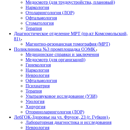
Медосмотр (для трудоустройства, плановый)
Наркология
Отоларингология (ЛОР)
Офтальмология
Стоматология
Терапия
Диагностическое отделение МРТ (пр-кт Комсомольский,
81)
Магнитно-резонансная томография (МРТ)
Поликлиника №3 промплощадка ОЭМК
Медицинские справки и заключения
Медосмотр (для организаций)
Гинекология
Наркология
Неврология
Офтальмология
Психиатрия
Терапия
Ультразвуковое исследование (УЗИ)
Урология
Хирургия
Оториноларингология (ЛОР)
ЛебГОК-Здоровье на ул. Фрунзе, 23 (г. Губкин)
Лабораторная диагностика и исследования
Неврология