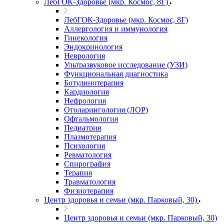
ЛебГОК-Здоровье (мкр. Космос, 8Г)
ЛебГОК-Здоровье (мкр. Космос, 8Г)
Аллергология и иммунология
Гинекология
Эндокринология
Неврология
Ультразвуковое исследование (УЗИ)
Функциональная диагностика
Ботулинотерапия
Кардиология
Нефрология
Отоларингология (ЛОР)
Офтальмология
Педиатрия
Плазмотерапия
Психология
Ревматология
Спирография
Терапия
Травматология
Физиотерапия
Центр здоровья и семьи (мкр. Парковый, 30)
Центр здоровья и семьи (мкр. Парковый, 30)