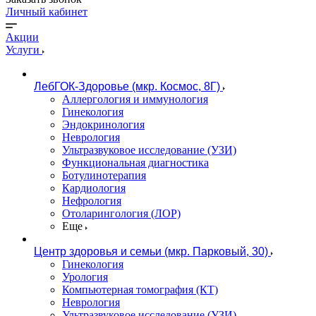
Личный кабинет
Акции
Услуги
ЛебГОК-Здоровье (мкр. Космос, 8Г)
Аллергология и иммунология
Гинекология
Эндокринология
Неврология
Ультразвуковое исследование (УЗИ)
Функциональная диагностика
Ботулинотерапия
Кардиология
Нефрология
Отоларингология (ЛОР)
Еще
Центр здоровья и семьи (мкр. Парковый, 30)
Гинекология
Урология
Компьютерная томография (КТ)
Неврология
Ультразвуковое исследование (УЗИ)