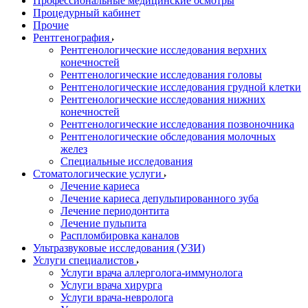
Профессиональные медицинские осмотры
Процедурный кабинет
Прочие
Рентгенография
Рентгенологические исследования верхних
конечностей
Рентгенологические исследования головы
Рентгенологические исследования грудной клетки
Рентгенологические исследования нижних
конечностей
Рентгенологические исследования позвоночника
Рентгенологические обследования молочных
желез
Специальные исследования
Стоматологические услуги
Лечение кариеса
Лечение кариеса депульпированного зуба
Лечение периодонтита
Лечение пульпита
Распломбировка каналов
Ультразвуковые исследования (УЗИ)
Услуги специалистов
Услуги врача аллерголога-иммунолога
Услуги врача хирурга
Услуги врача-невролога