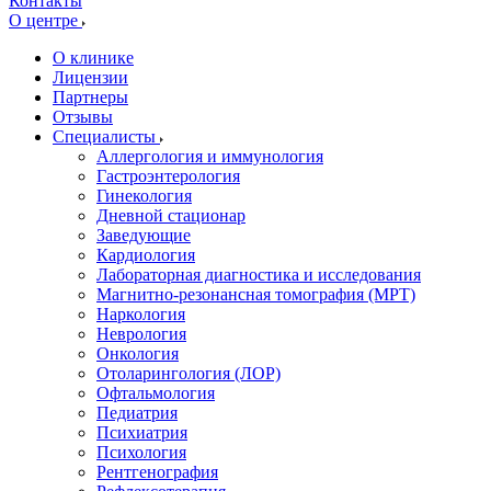
Контакты
О центре
О клинике
Лицензии
Партнеры
Отзывы
Специалисты
Аллергология и иммунология
Гастроэнтерология
Гинекология
Дневной стационар
Заведующие
Кардиология
Лабораторная диагностика и исследования
Магнитно-резонансная томография (МРТ)
Наркология
Неврология
Онкология
Отоларингология (ЛОР)
Офтальмология
Педиатрия
Психиатрия
Психология
Рентгенография