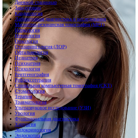
Дневной стационар
Заведующие
Кардиология
Лабораторная диагностика и исследования
Магнитно-резонансная томография (МРТ)
Наркология
Неврология
Онкология
Отоларингология (ЛОР)
Офтальмология
Педиатрия
Психиатрия
Психология
Рентгенография
Рефлексотерапия
Спиральная компьютерная томография (СКТ)
Стоматология
Терапия
Травматология
Ультразвуковое исследование (УЗИ)
Урология
Функциональная диагностика
Хирургия
Эндокринология
Эндоскопия