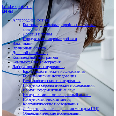
График работы
Цены
Аллергодиагностика
Бытовые, грибковые, профессиональные
аллергены
Деревья и травы
Продукты и пищевые добавки
Вакцинация
Врачебный осмотр
Дневной стационар
Комплексные программы
Компьютерная томография
Лабораторные исследования
Бактериологические исследования
Биохимические исследования
Гематологические исследования
Иммунно-серологические исследования
Иммунноферментный анализ
Иммунохемилюминесцентный анализ
Иммунохимический метод
Коагулогические исследования
Лабораторные исследования методом ПЦР
Общеклинические исследования