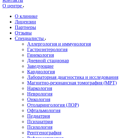
Контакты
О центре
О клинике
Лицензии
Партнеры
Отзывы
Специалисты
Аллергология и иммунология
Гастроэнтерология
Гинекология
Дневной стационар
Заведующие
Кардиология
Лабораторная диагностика и исследования
Магнитно-резонансная томография (МРТ)
Наркология
Неврология
Онкология
Отоларингология (ЛОР)
Офтальмология
Педиатрия
Психиатрия
Психология
Рентгенография