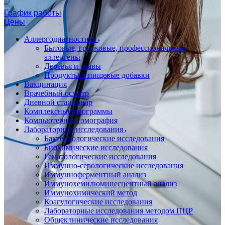
График работы
Цены
Аллергодиагностика
Бытовые, грибковые, профессиональные
аллергены
Деревья и травы
Продукты и пищевые добавки
Вакцинация
Врачебный осмотр
Дневной стационар
Комплексные программы
Компьютерная томография
Лабораторные исследования
Бактериологические исследования
Биохимические исследования
Гематологические исследования
Иммунно-серологические исследования
Иммунноферментный анализ
Иммунохемилюминесцентный анализ
Иммунохимический метод
Коагулогические исследования
Лабораторные исследования методом ПЦР
Общеклинические исследования