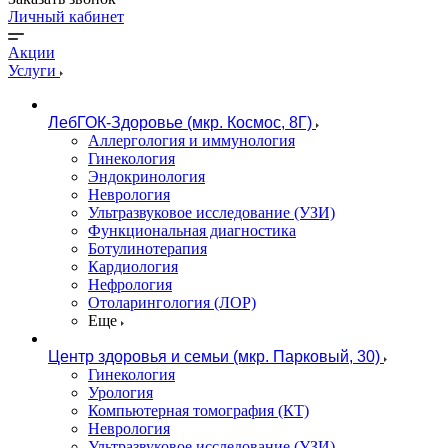
Личный кабинет
Акции
Услуги
ЛебГОК-Здоровье (мкр. Космос, 8Г)
Аллергология и иммунология
Гинекология
Эндокринология
Неврология
Ультразвуковое исследование (УЗИ)
Функциональная диагностика
Ботулинотерапия
Кардиология
Нефрология
Отоларингология (ЛОР)
Еще
Центр здоровья и семьи (мкр. Парковый, 30)
Гинекология
Урология
Компьютерная томография (КТ)
Неврология
Ультразвуковое исследование (УЗИ)