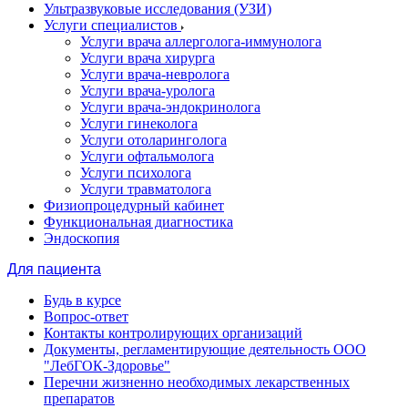
Ультразвуковые исследования (УЗИ)
Услуги специалистов
Услуги врача аллерголога-иммунолога
Услуги врача хирурга
Услуги врача-невролога
Услуги врача-уролога
Услуги врача-эндокринолога
Услуги гинеколога
Услуги отоларинголога
Услуги офтальмолога
Услуги психолога
Услуги травматолога
Физиопроцедурный кабинет
Функциональная диагностика
Эндоскопия
Для пациента
Будь в курсе
Вопрос-ответ
Контакты контролирующих организаций
Документы, регламентирующие деятельность ООО
"ЛебГОК-Здоровье"
Перечни жизненно необходимых лекарственных
препаратов