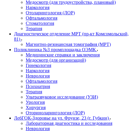
Медосмотр (для трудоустройства, плановый)
Наркология
Отоларингология (ЛОР)
Офтальмология
Стоматология
Терапия
Диагностическое отделение МРТ (пр-кт Комсомольский,
81)
Магнитно-резонансная томография (МРТ)
Поликлиника №3 промплощадка ОЭМК
Медицинские справки и заключения
Медосмотр (для организаций)
Гинекология
Наркология
Неврология
Офтальмология
Психиатрия
Терапия
Ультразвуковое исследование (УЗИ)
Урология
Хирургия
Оториноларингология (ЛОР)
ЛебГОК-Здоровье на ул. Фрунзе, 23 (г. Губкин)
Лабораторная диагностика и исследования
Неврология