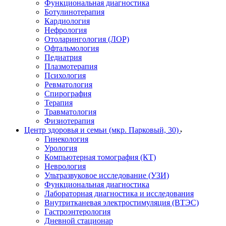
Функциональная диагностика
Ботулинотерапия
Кардиология
Нефрология
Отоларингология (ЛОР)
Офтальмология
Педиатрия
Плазмотерапия
Психология
Ревматология
Спирография
Терапия
Травматология
Физиотерапия
Центр здоровья и семьи (мкр. Парковый, 30)
Гинекология
Урология
Компьютерная томография (КТ)
Неврология
Ультразвуковое исследование (УЗИ)
Функциональная диагностика
Лабораторная диагностика и исследования
Внутритканевая электростимуляция (ВТЭС)
Гастроэнтерология
Дневной стационар