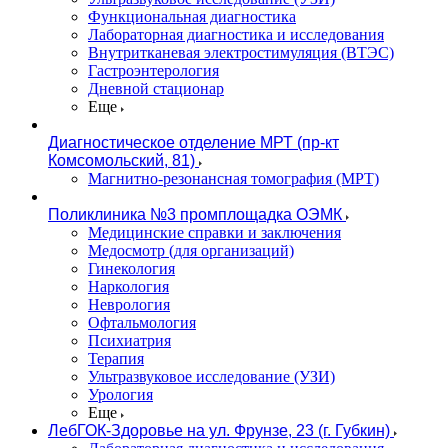
Функциональная диагностика
Лабораторная диагностика и исследования
Внутритканевая электростимуляция (ВТЭС)
Гастроэнтерология
Дневной стационар
Еще
Диагностическое отделение МРТ (пр-кт
Комсомольский, 81)
Магнитно-резонансная томография (МРТ)
Поликлиника №3 промплощадка ОЭМК
Медицинские справки и заключения
Медосмотр (для организаций)
Гинекология
Наркология
Неврология
Офтальмология
Психиатрия
Терапия
Ультразвуковое исследование (УЗИ)
Урология
Еще
ЛебГОК-Здоровье на ул. Фрунзе, 23 (г. Губкин)