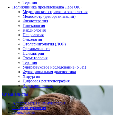
Терапия
Поликлиника промплощадка ЛебГОК
Медицинские справки и заключения
Медосмотр (для организаций)
Физиотерапия
Гинекология
Кардиология
Неврология
Онкология
Отоларингология (ЛОР)
Офтальмология
Психиатрия
Стоматология
Терапия
Ультразвуковое исследование (УЗИ)
Функциональная диагностика
Хирургия
Цифровая рентгенография
Эндокринология
Специалисты
Аллергология и иммунология
Гастроэнтерология
Гинекология