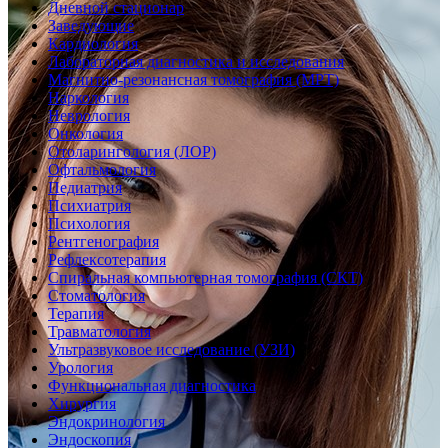
Дневной стационар
Заведующие
Кардиология
Лабораторная диагностика и исследования
Магнитно-резонансная томография (МРТ)
Наркология
Неврология
Онкология
Отоларингология (ЛОР)
Офтальмология
Педиатрия
Психиатрия
Психология
Рентгенография
Рефлексотерапия
Спиральная компьютерная томография (СКТ)
Стоматология
Терапия
Травматология
Ультразвуковое исследование (УЗИ)
Урология
Функциональная диагностика
Хирургия
Эндокринология
Эндоскопия