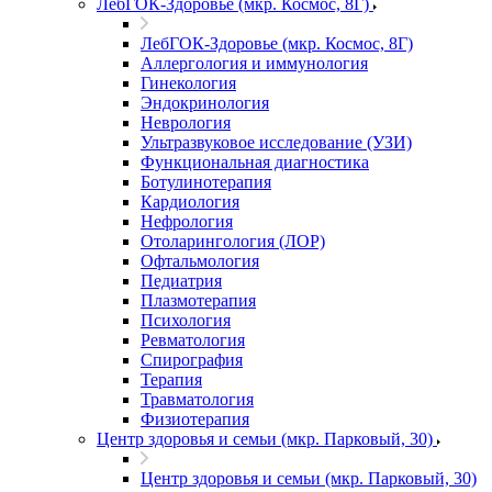
ЛебГОК-Здоровье (мкр. Космос, 8Г)
ЛебГОК-Здоровье (мкр. Космос, 8Г)
Аллергология и иммунология
Гинекология
Эндокринология
Неврология
Ультразвуковое исследование (УЗИ)
Функциональная диагностика
Ботулинотерапия
Кардиология
Нефрология
Отоларингология (ЛОР)
Офтальмология
Педиатрия
Плазмотерапия
Психология
Ревматология
Спирография
Терапия
Травматология
Физиотерапия
Центр здоровья и семьи (мкр. Парковый, 30)
Центр здоровья и семьи (мкр. Парковый, 30)