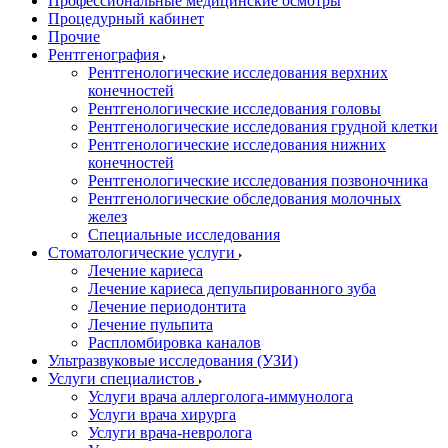
Профессиональные медицинские осмотры
Процедурный кабинет
Прочие
Рентгенография
Рентгенологические исследования верхних
конечностей
Рентгенологические исследования головы
Рентгенологические исследования грудной клетки
Рентгенологические исследования нижних
конечностей
Рентгенологические исследования позвоночника
Рентгенологические обследования молочных
желез
Специальные исследования
Стоматологические услуги
Лечение кариеса
Лечение кариеса депульпированного зуба
Лечение периодонтита
Лечение пульпита
Распломбировка каналов
Ультразвуковые исследования (УЗИ)
Услуги специалистов
Услуги врача аллерголога-иммунолога
Услуги врача хирурга
Услуги врача-невролога