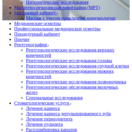
Цитологические исследования
Магнитно-резонансная томография (МРТ)
Массажный кабинет
Массаж с учетом прикладной кинезиологии
Медицинские осмотры
Профессиональные медицинские осмотры
Процедурный кабинет
Прочие
Рентгенография
Рентгенологические исследования верхних
конечностей
Рентгенологические исследования головы
Рентгенологические исследования грудной клетки
Рентгенологические исследования нижних
конечностей
Рентгенологические исследования позвоночника
Рентгенологические обследования молочных
желез
Специальные исследования
Стоматологические услуги
Лечение кариеса
Лечение кариеса депульпированного зуба
Лечение периодонтита
Лечение пульпита
Распломбировка каналов