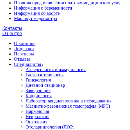
Правила предоставления платных медицинских услуг
Информация о беременности
Информация об аборте
Маршрут медосмотра
Контакты
О центре
О клинике
Лицензии
Партнеры
Отзывы
Специалисты
Аллергология и иммунология
Гастроэнтерология
Гинекология
Дневной стационар
Заведующие
Кардиология
Лабораторная диагностика и исследования
Магнитно-резонансная томография (МРТ)
Наркология
Неврология
Онкология
Отоларингология (ЛОР)