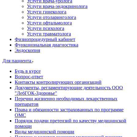
Услуги врача-уролога
Услуги врача-эндокринолога
Услуги гинеколога
Услуги отоларинголога
Услуги офтальмолога
Услуги психолога
Услуги травматолога
Физиопроцедурный кабинет
Функциональная диагностика
Эндоскопия
Для пациента
Будь в курсе
Вопрос-ответ
Контакты контролирующих организаций
Документы, регламентирующие деятельность ООО
"ЛебГОК-Здоровье"
Перечни жизненно необходимых лекарственных
препаратов
Права и обязанности застрахованных по программе
ОМС
Порядок подачи претензий по качеству медицинской
помощи
Виды медицинской помощи