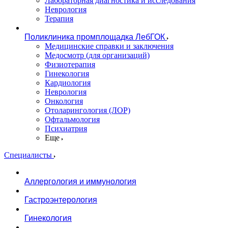
Лабораторная диагностика и исследования
Неврология
Терапия
Поликлиника промплощадка ЛебГОК
Медицинские справки и заключения
Медосмотр (для организаций)
Физиотерапия
Гинекология
Кардиология
Неврология
Онкология
Отоларингология (ЛОР)
Офтальмология
Психиатрия
Еще
Специалисты
Аллергология и иммунология
Гастроэнтерология
Гинекология