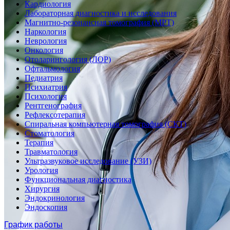
Кардиология
Лабораторная диагностика и исследования
Магнитно-резонансная томография (МРТ)
Наркология
Неврология
Онкология
Отоларингология (ЛОР)
Офтальмология
Педиатрия
Психиатрия
Психология
Рентгенография
Рефлексотерапия
Спиральная компьютерная томография (СКТ)
Стоматология
Терапия
Травматология
Ультразвуковое исследование (УЗИ)
Урология
Функциональная диагностика
Хирургия
Эндокринология
Эндоскопия
График работы