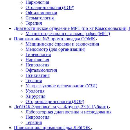
Наркология
Отоларингология (ЛОР)
Офтальмология
Стоматология
Терапия
Диагностическое отделение МРТ (пр-кт Комсомольский, 
Магнитно-резонансная томография (МРТ)
Поликлиника №3 промплощадка ОЭМК
Медицинские справки и заключения
Медосмотр (для организаций)
Гинекология
Наркология
Неврология
Офтальмология
Психиатрия
Терапия
Ультразвуковое исследование (УЗИ)
Урология
Хирургия
Оториноларингология (ЛОР)
ЛебГОК-Здоровье на ул. Фрунзе, 23 (г. Губкин)
Лабораторная диагностика и исследования
Неврология
Терапия
Поликлиника промплощадка ЛебГОК