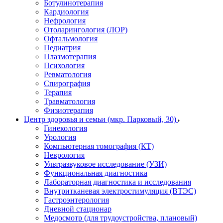
Ботулинотерапия
Кардиология
Нефрология
Отоларингология (ЛОР)
Офтальмология
Педиатрия
Плазмотерапия
Психология
Ревматология
Спирография
Терапия
Травматология
Физиотерапия
Центр здоровья и семьи (мкр. Парковый, 30)
Гинекология
Урология
Компьютерная томография (КТ)
Неврология
Ультразвуковое исследование (УЗИ)
Функциональная диагностика
Лабораторная диагностика и исследования
Внутритканевая электростимуляция (ВТЭС)
Гастроэнтерология
Дневной стационар
Медосмотр (для трудоустройства, плановый)