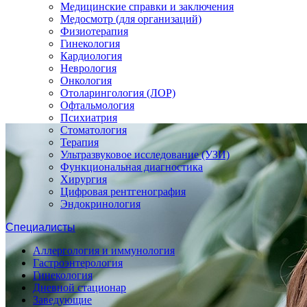
Медицинские справки и заключения
Медосмотр (для организаций)
Физиотерапия
Гинекология
Кардиология
Неврология
Онкология
Отоларингология (ЛОР)
Офтальмология
Психиатрия
Стоматология
Терапия
Ультразвуковое исследование (УЗИ)
Функциональная диагностика
Хирургия
Цифровая рентгенография
Эндокринология
Специалисты
Аллергология и иммунология
Гастроэнтерология
Гинекология
Дневной стационар
Заведующие