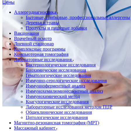
Цены
Аллергодиагностика
Бытовые, грибковые, профессиональные аллергены
Деревья и травы
Продукты и пищевые добавки
Вакцинация
Врачебный осмотр
Дневной стационар
Комплексные программы
Компьютерная томография
Лабораторные исследования
Бактериологические исследования
Биохимические исследования
Гематологические исследования
Иммунно-серологические исследования
Иммунноферментный анализ
Иммунохемилюминесцентный анализ
Иммунохимический метод
Коагулогические исследования
Лабораторные исследования методом ПЦР
Общеклинические исследования
Цитологические исследования
Магнитно-резонансная томография (МРТ)
Массажный кабинет