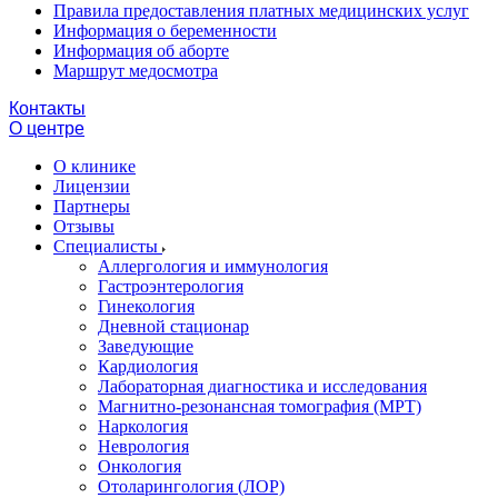
Правила предоставления платных медицинских услуг
Информация о беременности
Информация об аборте
Маршрут медосмотра
Контакты
О центре
О клинике
Лицензии
Партнеры
Отзывы
Специалисты
Аллергология и иммунология
Гастроэнтерология
Гинекология
Дневной стационар
Заведующие
Кардиология
Лабораторная диагностика и исследования
Магнитно-резонансная томография (МРТ)
Наркология
Неврология
Онкология
Отоларингология (ЛОР)