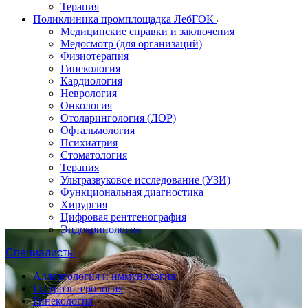
Терапия
Поликлиника промплощадка ЛебГОК
Медицинские справки и заключения
Медосмотр (для организаций)
Физиотерапия
Гинекология
Кардиология
Неврология
Онкология
Отоларингология (ЛОР)
Офтальмология
Психиатрия
Стоматология
Терапия
Ультразвуковое исследование (УЗИ)
Функциональная диагностика
Хирургия
Цифровая рентгенография
Эндокринология
Специалисты
Аллергология и иммунология
Гастроэнтерология
Гинекология