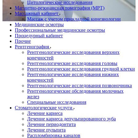
Цитологические исследования
Магнитно-резонансная томография (МРТ)
Массажный кабинет
Массаж с учетом прикладной кинезиологии
Медицинские осмотры
Профессиональные медицинские осмотры
Процедурный кабинет
Прочие
Рентгенография
Рентгенологические исследования верхних
конечностей
Рентгенологические исследования головы
Рентгенологические исследования грудной клетки
Рентгенологические исследования нижних
конечностей
Рентгенологические исследования позвоночника
Рентгенологические обследования молочных
желез
Специальные исследования
Стоматологические услуги
Лечение кариеса
Лечение кариеса депульпированного зуба
Лечение периодонтита
Лечение пульпита
Распломбировка каналов