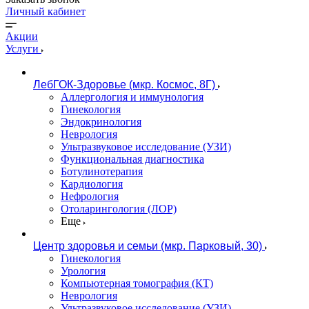
Личный кабинет
Акции
Услуги
ЛебГОК-Здоровье (мкр. Космос, 8Г)
Аллергология и иммунология
Гинекология
Эндокринология
Неврология
Ультразвуковое исследование (УЗИ)
Функциональная диагностика
Ботулинотерапия
Кардиология
Нефрология
Отоларингология (ЛОР)
Еще
Центр здоровья и семьи (мкр. Парковый, 30)
Гинекология
Урология
Компьютерная томография (КТ)
Неврология
Ультразвуковое исследование (УЗИ)