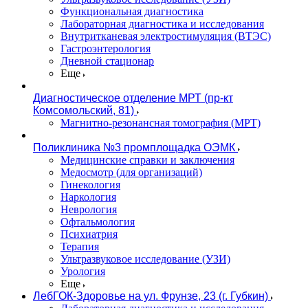
Функциональная диагностика
Лабораторная диагностика и исследования
Внутритканевая электростимуляция (ВТЭС)
Гастроэнтерология
Дневной стационар
Еще
Диагностическое отделение МРТ (пр-кт
Комсомольский, 81)
Магнитно-резонансная томография (МРТ)
Поликлиника №3 промплощадка ОЭМК
Медицинские справки и заключения
Медосмотр (для организаций)
Гинекология
Наркология
Неврология
Офтальмология
Психиатрия
Терапия
Ультразвуковое исследование (УЗИ)
Урология
Еще
ЛебГОК-Здоровье на ул. Фрунзе, 23 (г. Губкин)