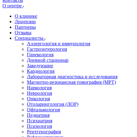
Контакты
О центре
О клинике
Лицензии
Партнеры
Отзывы
Специалисты
Аллергология и иммунология
Гастроэнтерология
Гинекология
Дневной стационар
Заведующие
Кардиология
Лабораторная диагностика и исследования
Магнитно-резонансная томография (МРТ)
Наркология
Неврология
Онкология
Отоларингология (ЛОР)
Офтальмология
Педиатрия
Психиатрия
Психология
Рентгенография