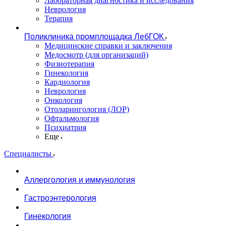
Лабораторная диагностика и исследования
Неврология
Терапия
Поликлиника промплощадка ЛебГОК
Медицинские справки и заключения
Медосмотр (для организаций)
Физиотерапия
Гинекология
Кардиология
Неврология
Онкология
Отоларингология (ЛОР)
Офтальмология
Психиатрия
Еще
Специалисты
Аллергология и иммунология
Гастроэнтерология
Гинекология