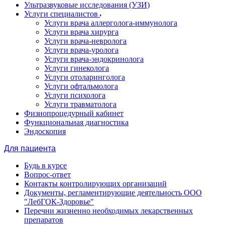
Ультразвуковые исследования (УЗИ)
Услуги специалистов
Услуги врача аллерголога-иммунолога
Услуги врача хирурга
Услуги врача-невролога
Услуги врача-уролога
Услуги врача-эндокринолога
Услуги гинеколога
Услуги отоларинголога
Услуги офтальмолога
Услуги психолога
Услуги травматолога
Физиопроцедурный кабинет
Функциональная диагностика
Эндоскопия
Для пациента
Будь в курсе
Вопрос-ответ
Контакты контролирующих организаций
Документы, регламентирующие деятельность ООО
"ЛебГОК-Здоровье"
Перечни жизненно необходимых лекарственных
препаратов