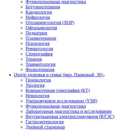
Функциональная диагностика
Ботулинотерапия
Кардиология
Нефрология
Отоларингология (ЛОР)
Офтальмология
Педиатрия
Плазмотерапия
Психология
Ревматология
Спирография
Терапия
Травматология
Физиотерапия
Центр здоровья и семьи (мкр. Парковый, 30)
Гинекология
Урология
Компьютерная томография (КТ)
Неврология
Ультразвуковое исследование (УЗИ)
Функциональная диагностика
Лабораторная диагностика и исследования
Внутритканевая электростимуляция (ВТЭС)
Гастроэнтерология
Дневной стационар