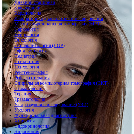
Дневной стационар
Заведующие
Кардиология
Лабораторная диагностика и исследования
Магнитно-резонансная томография (МРТ)
Наркология
Неврология
Онкология
Отоларингология (ЛОР)
Офтальмология
Педиатрия
Психиатрия
Психология
Рентгенография
Рефлексотерапия
Спиральная компьютерная томография (СКТ)
Стоматология
Терапия
Травматология
Ультразвуковое исследование (УЗИ)
Урология
Функциональная диагностика
Хирургия
Эндокринология
Эндоскопия