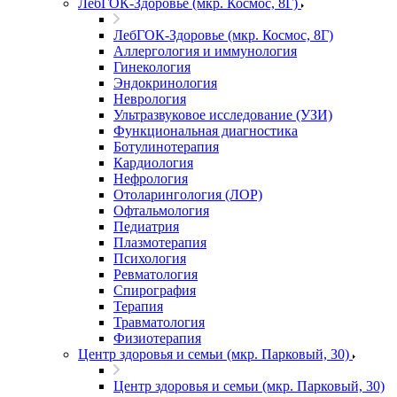
ЛебГОК-Здоровье (мкр. Космос, 8Г)
ЛебГОК-Здоровье (мкр. Космос, 8Г)
Аллергология и иммунология
Гинекология
Эндокринология
Неврология
Ультразвуковое исследование (УЗИ)
Функциональная диагностика
Ботулинотерапия
Кардиология
Нефрология
Отоларингология (ЛОР)
Офтальмология
Педиатрия
Плазмотерапия
Психология
Ревматология
Спирография
Терапия
Травматология
Физиотерапия
Центр здоровья и семьи (мкр. Парковый, 30)
Центр здоровья и семьи (мкр. Парковый, 30)