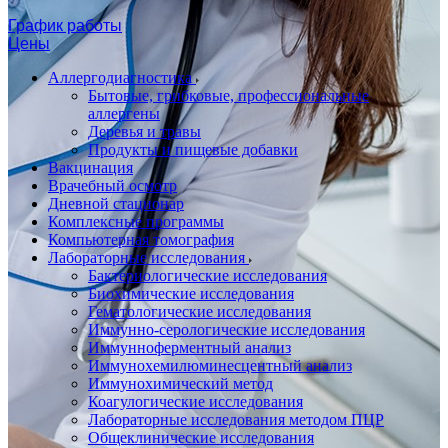
График работы
Цены
Аллергодиагностика
Бытовые, грибковые, профессиональные
аллергены
Деревья и травы
Продукты и пищевые добавки
Вакцинация
Врачебный осмотр
Дневной стационар
Комплексные программы
Компьютерная томография
Лабораторные исследования
Бактериологические исследования
Биохимические исследования
Гематологические исследования
Иммунно-серологические исследования
Иммунноферментный анализ
Иммунохемилюминесцентный анализ
Иммунохимический метод
Коагулогические исследования
Лабораторные исследования методом ПЦР
Общеклинические исследования