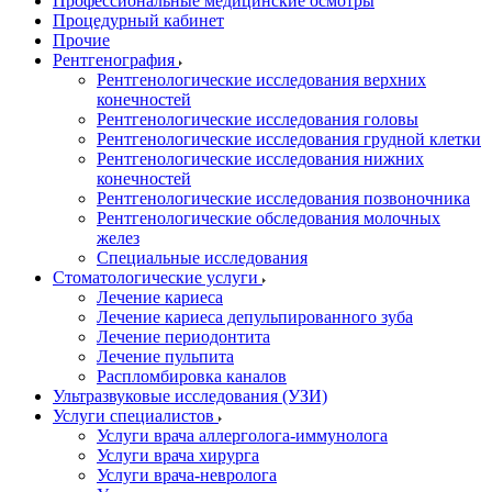
Профессиональные медицинские осмотры
Процедурный кабинет
Прочие
Рентгенография
Рентгенологические исследования верхних
конечностей
Рентгенологические исследования головы
Рентгенологические исследования грудной клетки
Рентгенологические исследования нижних
конечностей
Рентгенологические исследования позвоночника
Рентгенологические обследования молочных
желез
Специальные исследования
Стоматологические услуги
Лечение кариеса
Лечение кариеса депульпированного зуба
Лечение периодонтита
Лечение пульпита
Распломбировка каналов
Ультразвуковые исследования (УЗИ)
Услуги специалистов
Услуги врача аллерголога-иммунолога
Услуги врача хирурга
Услуги врача-невролога