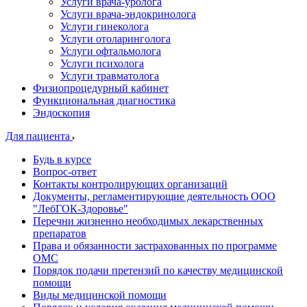
Услуги врача-уролога
Услуги врача-эндокринолога
Услуги гинеколога
Услуги отоларинголога
Услуги офтальмолога
Услуги психолога
Услуги травматолога
Физиопроцедурный кабинет
Функциональная диагностика
Эндоскопия
Для пациента
Будь в курсе
Вопрос-ответ
Контакты контролирующих организаций
Документы, регламентирующие деятельность ООО
"ЛебГОК-Здоровье"
Перечни жизненно необходимых лекарственных
препаратов
Права и обязанности застрахованных по программе
ОМС
Порядок подачи претензий по качеству медицинской
помощи
Виды медицинской помощи