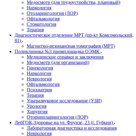
Медосмотр (для трудоустройства, плановый)
Наркология
Отоларингология (ЛОР)
Офтальмология
Стоматология
Терапия
Диагностическое отделение МРТ (пр-кт Комсомольский,
81)
Магнитно-резонансная томография (МРТ)
Поликлиника №3 промплощадка ОЭМК
Медицинские справки и заключения
Медосмотр (для организаций)
Гинекология
Наркология
Неврология
Офтальмология
Психиатрия
Терапия
Ультразвуковое исследование (УЗИ)
Урология
Хирургия
Оториноларингология (ЛОР)
ЛебГОК-Здоровье на ул. Фрунзе, 23 (г. Губкин)
Лабораторная диагностика и исследования
Неврология