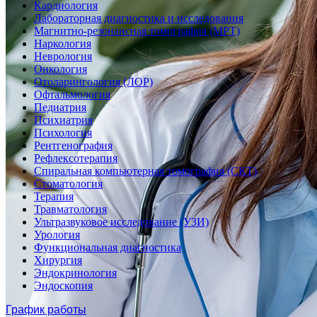
Кардиология
Лабораторная диагностика и исследования
Магнитно-резонансная томография (МРТ)
Наркология
Неврология
Онкология
Отоларингология (ЛОР)
Офтальмология
Педиатрия
Психиатрия
Психология
Рентгенография
Рефлексотерапия
Спиральная компьютерная томография (СКТ)
Стоматология
Терапия
Травматология
Ультразвуковое исследование (УЗИ)
Урология
Функциональная диагностика
Хирургия
Эндокринология
Эндоскопия
График работы