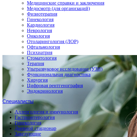
Медицинские справки и заключения
Медосмотр (для организаций)
Физиотерапия
Гинекология
Кардиология
Неврология
Онкология
Отоларингология (ЛОР)
Офтальмология
Психиатрия
Стоматология
Терапия
Ультразвуковое исследование (УЗИ)
Функциональная диагностика
Хирургия
Цифровая рентгенография
Эндокринология
Специалисты
Аллергология и иммунология
Гастроэнтерология
Гинекология
Дневной стационар
Заведующие