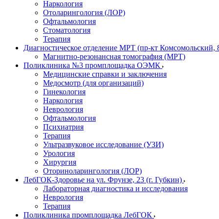
Наркология
Отоларингология (ЛОР)
Офтальмология
Стоматология
Терапия
Диагностическое отделение МРТ (пр-кт Комсомольский, 
Магнитно-резонансная томография (МРТ)
Поликлиника №3 промплощадка ОЭМК
Медицинские справки и заключения
Медосмотр (для организаций)
Гинекология
Наркология
Неврология
Офтальмология
Психиатрия
Терапия
Ультразвуковое исследование (УЗИ)
Урология
Хирургия
Оториноларингология (ЛОР)
ЛебГОК-Здоровье на ул. Фрунзе, 23 (г. Губкин)
Лабораторная диагностика и исследования
Неврология
Терапия
Поликлиника промплощадка ЛебГОК