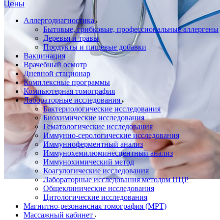
Цены
Аллергодиагностика
Бытовые, грибковые, профессиональные аллергены
Деревья и травы
Продукты и пищевые добавки
Вакцинация
Врачебный осмотр
Дневной стационар
Комплексные программы
Компьютерная томография
Лабораторные исследования
Бактериологические исследования
Биохимические исследования
Гематологические исследования
Иммунно-серологические исследования
Иммунноферментный анализ
Иммунохемилюминесцентный анализ
Иммунохимический метод
Коагулогические исследования
Лабораторные исследования методом ПЦР
Общеклинические исследования
Цитологические исследования
Магнитно-резонансная томография (МРТ)
Массажный кабинет