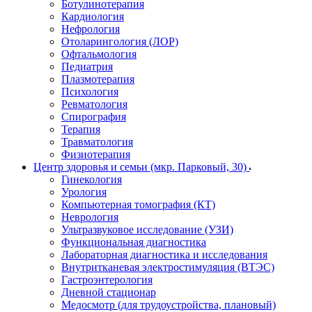
Ботулинотерапия
Кардиология
Нефрология
Отоларингология (ЛОР)
Офтальмология
Педиатрия
Плазмотерапия
Психология
Ревматология
Спирография
Терапия
Травматология
Физиотерапия
Центр здоровья и семьи (мкр. Парковый, 30)
Гинекология
Урология
Компьютерная томография (КТ)
Неврология
Ультразвуковое исследование (УЗИ)
Функциональная диагностика
Лабораторная диагностика и исследования
Внутритканевая электростимуляция (ВТЭС)
Гастроэнтерология
Дневной стационар
Медосмотр (для трудоустройства, плановый)