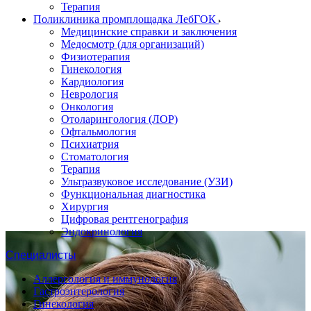
Терапия
Поликлиника промплощадка ЛебГОК
Медицинские справки и заключения
Медосмотр (для организаций)
Физиотерапия
Гинекология
Кардиология
Неврология
Онкология
Отоларингология (ЛОР)
Офтальмология
Психиатрия
Стоматология
Терапия
Ультразвуковое исследование (УЗИ)
Функциональная диагностика
Хирургия
Цифровая рентгенография
Эндокринология
Специалисты
Аллергология и иммунология
Гастроэнтерология
Гинекология