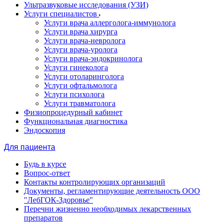
Ультразвуковые исследования (УЗИ)
Услуги специалистов
Услуги врача аллерголога-иммунолога
Услуги врача хирурга
Услуги врача-невролога
Услуги врача-уролога
Услуги врача-эндокринолога
Услуги гинеколога
Услуги отоларинголога
Услуги офтальмолога
Услуги психолога
Услуги травматолога
Физиопроцедурный кабинет
Функциональная диагностика
Эндоскопия
Для пациента
Будь в курсе
Вопрос-ответ
Контакты контролирующих организаций
Документы, регламентирующие деятельность ООО
"ЛебГОК-Здоровье"
Перечни жизненно необходимых лекарственных
препаратов