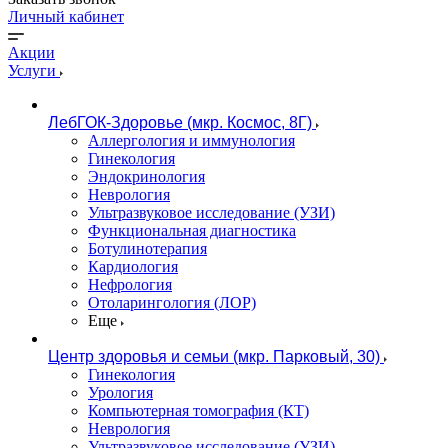
Личный кабинет
Акции
Услуги
ЛебГОК-Здоровье (мкр. Космос, 8Г)
Аллергология и иммунология
Гинекология
Эндокринология
Неврология
Ультразвуковое исследование (УЗИ)
Функциональная диагностика
Ботулинотерапия
Кардиология
Нефрология
Отоларингология (ЛОР)
Еще
Центр здоровья и семьи (мкр. Парковый, 30)
Гинекология
Урология
Компьютерная томография (КТ)
Неврология
Ультразвуковое исследование (УЗИ)