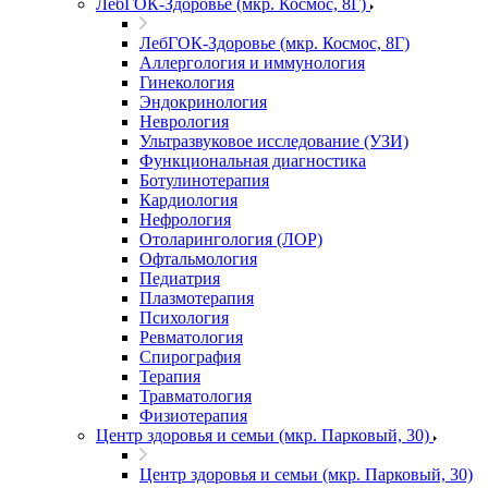
ЛебГОК-Здоровье (мкр. Космос, 8Г)
ЛебГОК-Здоровье (мкр. Космос, 8Г)
Аллергология и иммунология
Гинекология
Эндокринология
Неврология
Ультразвуковое исследование (УЗИ)
Функциональная диагностика
Ботулинотерапия
Кардиология
Нефрология
Отоларингология (ЛОР)
Офтальмология
Педиатрия
Плазмотерапия
Психология
Ревматология
Спирография
Терапия
Травматология
Физиотерапия
Центр здоровья и семьи (мкр. Парковый, 30)
Центр здоровья и семьи (мкр. Парковый, 30)