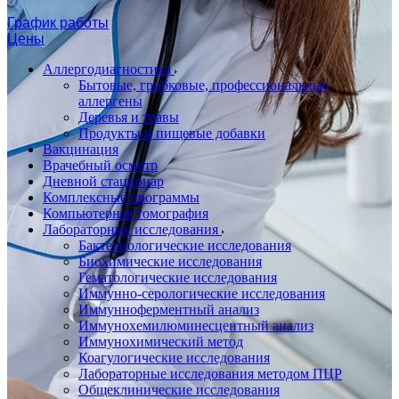
График работы
Цены
Аллергодиагностика
Бытовые, грибковые, профессиональные
аллергены
Деревья и травы
Продукты и пищевые добавки
Вакцинация
Врачебный осмотр
Дневной стационар
Комплексные программы
Компьютерная томография
Лабораторные исследования
Бактериологические исследования
Биохимические исследования
Гематологические исследования
Иммунно-серологические исследования
Иммунноферментный анализ
Иммунохемилюминесцентный анализ
Иммунохимический метод
Коагулогические исследования
Лабораторные исследования методом ПЦР
Общеклинические исследования