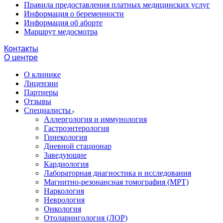
Правила предоставления платных медицинских услуг
Информация о беременности
Информация об аборте
Маршрут медосмотра
Контакты
О центре
О клинике
Лицензии
Партнеры
Отзывы
Специалисты
Аллергология и иммунология
Гастроэнтерология
Гинекология
Дневной стационар
Заведующие
Кардиология
Лабораторная диагностика и исследования
Магнитно-резонансная томография (МРТ)
Наркология
Неврология
Онкология
Отоларингология (ЛОР)