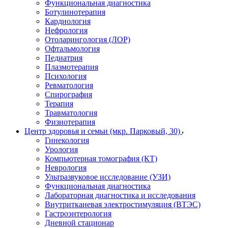
Функциональная диагностика
Ботулинотерапия
Кардиология
Нефрология
Отоларингология (ЛОР)
Офтальмология
Педиатрия
Плазмотерапия
Психология
Ревматология
Спирография
Терапия
Травматология
Физиотерапия
Центр здоровья и семьи (мкр. Парковый, 30)
Гинекология
Урология
Компьютерная томография (КТ)
Неврология
Ультразвуковое исследование (УЗИ)
Функциональная диагностика
Лабораторная диагностика и исследования
Внутритканевая электростимуляция (ВТЭС)
Гастроэнтерология
Дневной стационар