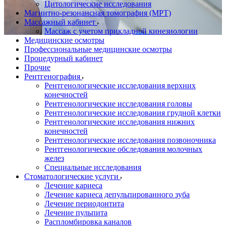
Цитологические исследования
Магнитно-резонансная томография (МРТ)
Массажный кабинет
Массаж с учетом прикладной кинезиологии
Медицинские осмотры
Профессиональные медицинские осмотры
Процедурный кабинет
Прочие
Рентгенография
Рентгенологические исследования верхних
конечностей
Рентгенологические исследования головы
Рентгенологические исследования грудной клетки
Рентгенологические исследования нижних
конечностей
Рентгенологические исследования позвоночника
Рентгенологические обследования молочных
желез
Специальные исследования
Стоматологические услуги
Лечение кариеса
Лечение кариеса депульпированного зуба
Лечение периодонтита
Лечение пульпита
Распломбировка каналов