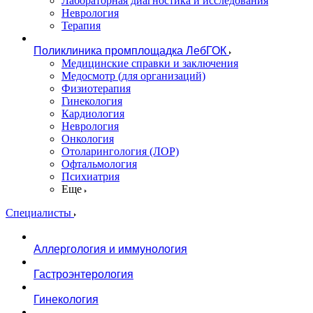
Лабораторная диагностика и исследования
Неврология
Терапия
Поликлиника промплощадка ЛебГОК
Медицинские справки и заключения
Медосмотр (для организаций)
Физиотерапия
Гинекология
Кардиология
Неврология
Онкология
Отоларингология (ЛОР)
Офтальмология
Психиатрия
Еще
Специалисты
Аллергология и иммунология
Гастроэнтерология
Гинекология