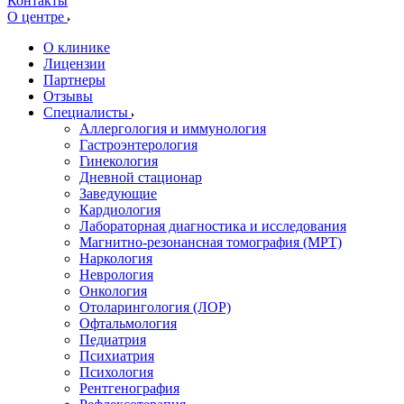
Контакты
О центре
О клинике
Лицензии
Партнеры
Отзывы
Специалисты
Аллергология и иммунология
Гастроэнтерология
Гинекология
Дневной стационар
Заведующие
Кардиология
Лабораторная диагностика и исследования
Магнитно-резонансная томография (МРТ)
Наркология
Неврология
Онкология
Отоларингология (ЛОР)
Офтальмология
Педиатрия
Психиатрия
Психология
Рентгенография