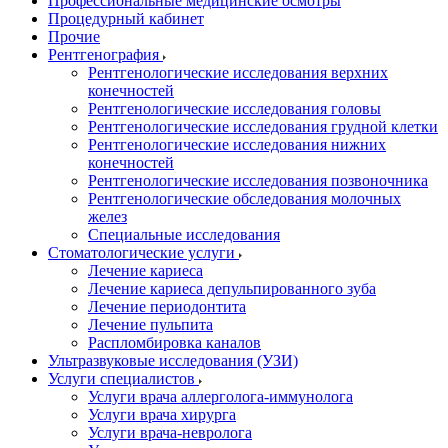
Профессиональные медицинские осмотры
Процедурный кабинет
Прочие
Рентгенография
Рентгенологические исследования верхних
конечностей
Рентгенологические исследования головы
Рентгенологические исследования грудной клетки
Рентгенологические исследования нижних
конечностей
Рентгенологические исследования позвоночника
Рентгенологические обследования молочных
желез
Специальные исследования
Стоматологические услуги
Лечение кариеса
Лечение кариеса депульпированного зуба
Лечение периодонтита
Лечение пульпита
Распломбировка каналов
Ультразвуковые исследования (УЗИ)
Услуги специалистов
Услуги врача аллерголога-иммунолога
Услуги врача хирурга
Услуги врача-невролога