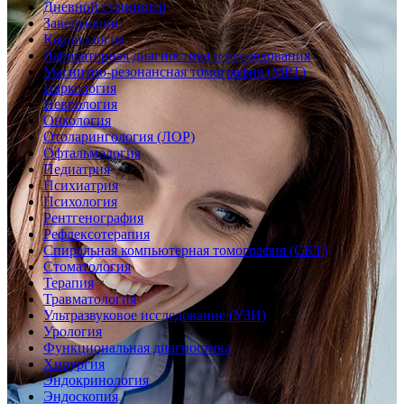
Дневной стационар
Заведующие
Кардиология
Лабораторная диагностика и исследования
Магнитно-резонансная томография (МРТ)
Наркология
Неврология
Онкология
Отоларингология (ЛОР)
Офтальмология
Педиатрия
Психиатрия
Психология
Рентгенография
Рефлексотерапия
Спиральная компьютерная томография (СКТ)
Стоматология
Терапия
Травматология
Ультразвуковое исследование (УЗИ)
Урология
Функциональная диагностика
Хирургия
Эндокринология
Эндоскопия