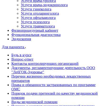
Услуги врача-уролога
Услуги врача-эндокринолога
Услуги гинеколога
Услуги отоларинголога
Услуги офтальмолога
Услуги психолога
Услуги травматолога
Физиопроцедурный кабинет
Функциональная диагностика
Эндоскопия
Для пациента
Будь в курсе
Вопрос-ответ
Контакты контролирующих организаций
Документы, регламентирующие деятельность ООО
"ЛебГОК-Здоровье"
Перечни жизненно необходимых лекарственных
препаратов
Права и обязанности застрахованных по программе
ОМС
Порядок подачи претензий по качеству медицинской
помощи
Виды медицинской помощи