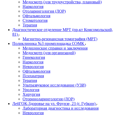
Медосмотр (для трудоустройства, плановый)
Наркология
Отоларингология (ЛОР)
Офтальмология
Стоматология
Терапия
Диагностическое отделение МРТ (пр-кт Комсомольский,
81)
Магнитно-резонансная томография (МРТ)
Поликлиника №3 промплощадка ОЭМК
Медицинские справки и заключения
Медосмотр (для организаций)
Гинекология
Наркология
Неврология
Офтальмология
Психиатрия
Терапия
Ультразвуковое исследование (УЗИ)
Урология
Хирургия
Оториноларингология (ЛОР)
ЛебГОК-Здоровье на ул. Фрунзе, 23 (г. Губкин)
Лабораторная диагностика и исследования
Неврология