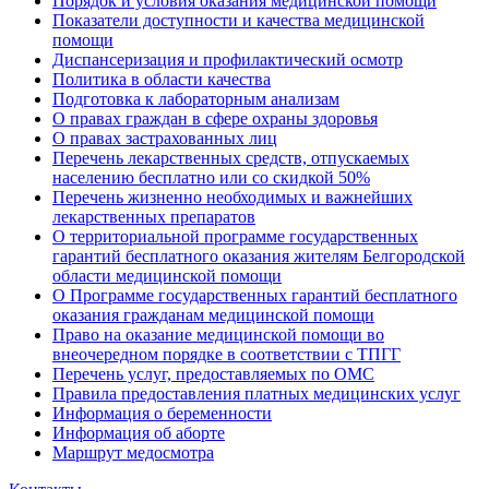
Порядок и условия оказания медицинской помощи
Показатели доступности и качества медицинской
помощи
Диспансеризация и профилактический осмотр
Политика в области качества
Подготовка к лабораторным анализам
О правах граждан в сфере охраны здоровья
О правах застрахованных лиц
Перечень лекарственных средств, отпускаемых
населению бесплатно или со скидкой 50%
Перечень жизненно необходимых и важнейших
лекарственных препаратов
О территориальной программе государственных
гарантий бесплатного оказания жителям Белгородской
области медицинской помощи
О Программе государственных гарантий бесплатного
оказания гражданам медицинской помощи
Право на оказание медицинской помощи во
внеочередном порядке в соответствии с ТПГГ
Перечень услуг, предоставляемых по ОМС
Правила предоставления платных медицинских услуг
Информация о беременности
Информация об аборте
Маршрут медосмотра