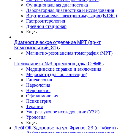
Функциональная диагностика
Лабораторная диагностика и исследования
Внутритканевая электростимуляция (ВТЭС)
Гастроэнтерология
Дневной стационар
Еще
Диагностическое отделение МРТ (пр-кт
Комсомольский, 81)
Магнитно-резонансная томография (МРТ)
Поликлиника №3 промплощадка ОЭМК
Медицинские справки и заключения
Медосмотр (для организаций)
Гинекология
Наркология
Неврология
Офтальмология
Психиатрия
Терапия
Ультразвуковое исследование (УЗИ)
Урология
Еще
ЛебГОК-Здоровье на ул. Фрунзе, 23 (г. Губкин)