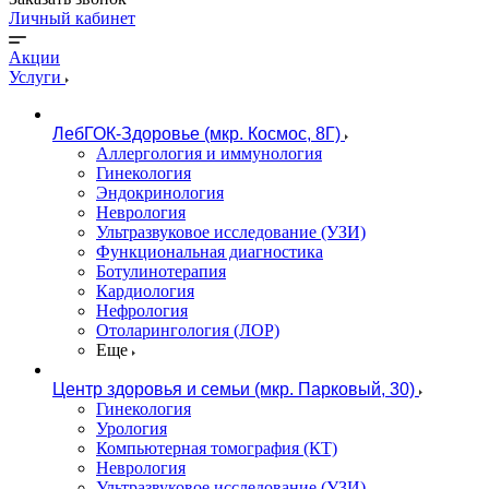
Личный кабинет
Акции
Услуги
ЛебГОК-Здоровье (мкр. Космос, 8Г)
Аллергология и иммунология
Гинекология
Эндокринология
Неврология
Ультразвуковое исследование (УЗИ)
Функциональная диагностика
Ботулинотерапия
Кардиология
Нефрология
Отоларингология (ЛОР)
Еще
Центр здоровья и семьи (мкр. Парковый, 30)
Гинекология
Урология
Компьютерная томография (КТ)
Неврология
Ультразвуковое исследование (УЗИ)