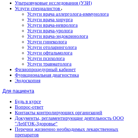
Ультразвуковые исследования (УЗИ)
Услуги специалистов
Услуги врача аллерголога-иммунолога
Услуги врача хирурга
Услуги врача-невролога
Услуги врача-уролога
Услуги врача-эндокринолога
Услуги гинеколога
Услуги отоларинголога
Услуги офтальмолога
Услуги психолога
Услуги травматолога
Физиопроцедурный кабинет
Функциональная диагностика
Эндоскопия
Для пациента
Будь в курсе
Вопрос-ответ
Контакты контролирующих организаций
Документы, регламентирующие деятельность ООО
"ЛебГОК-Здоровье"
Перечни жизненно необходимых лекарственных
препаратов