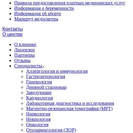
Правила предоставления платных медицинских услуг
Информация о беременности
Информация об аборте
Маршрут медосмотра
Контакты
О центре
О клинике
Лицензии
Партнеры
Отзывы
Специалисты
Аллергология и иммунология
Гастроэнтерология
Гинекология
Дневной стационар
Заведующие
Кардиология
Лабораторная диагностика и исследования
Магнитно-резонансная томография (МРТ)
Наркология
Неврология
Онкология
Отоларингология (ЛОР)