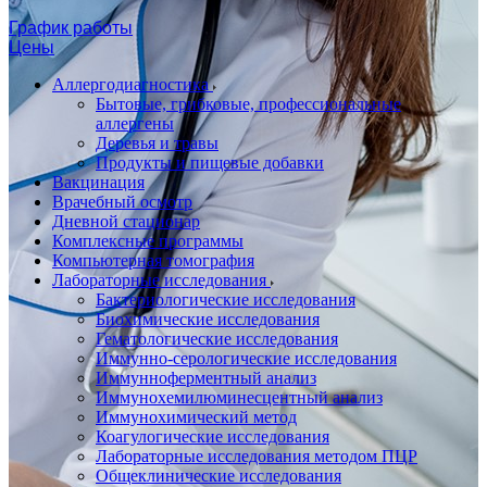
График работы
Цены
Аллергодиагностика
Бытовые, грибковые, профессиональные
аллергены
Деревья и травы
Продукты и пищевые добавки
Вакцинация
Врачебный осмотр
Дневной стационар
Комплексные программы
Компьютерная томография
Лабораторные исследования
Бактериологические исследования
Биохимические исследования
Гематологические исследования
Иммунно-серологические исследования
Иммунноферментный анализ
Иммунохемилюминесцентный анализ
Иммунохимический метод
Коагулогические исследования
Лабораторные исследования методом ПЦР
Общеклинические исследования