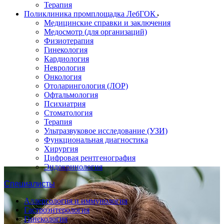
Терапия
Поликлиника промплощадка ЛебГОК
Медицинские справки и заключения
Медосмотр (для организаций)
Физиотерапия
Гинекология
Кардиология
Неврология
Онкология
Отоларингология (ЛОР)
Офтальмология
Психиатрия
Стоматология
Терапия
Ультразвуковое исследование (УЗИ)
Функциональная диагностика
Хирургия
Цифровая рентгенография
Эндокринология
Специалисты
Аллергология и иммунология
Гастроэнтерология
Гинекология