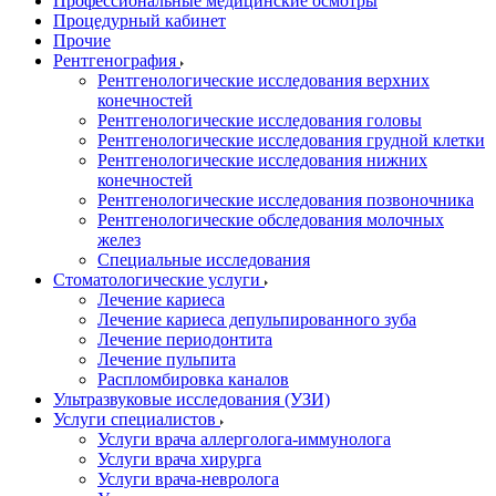
Профессиональные медицинские осмотры
Процедурный кабинет
Прочие
Рентгенография
Рентгенологические исследования верхних
конечностей
Рентгенологические исследования головы
Рентгенологические исследования грудной клетки
Рентгенологические исследования нижних
конечностей
Рентгенологические исследования позвоночника
Рентгенологические обследования молочных
желез
Специальные исследования
Стоматологические услуги
Лечение кариеса
Лечение кариеса депульпированного зуба
Лечение периодонтита
Лечение пульпита
Распломбировка каналов
Ультразвуковые исследования (УЗИ)
Услуги специалистов
Услуги врача аллерголога-иммунолога
Услуги врача хирурга
Услуги врача-невролога