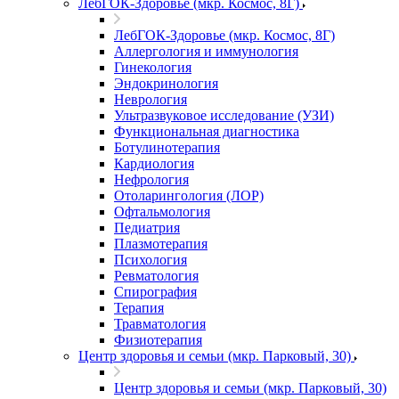
ЛебГОК-Здоровье (мкр. Космос, 8Г)
ЛебГОК-Здоровье (мкр. Космос, 8Г)
Аллергология и иммунология
Гинекология
Эндокринология
Неврология
Ультразвуковое исследование (УЗИ)
Функциональная диагностика
Ботулинотерапия
Кардиология
Нефрология
Отоларингология (ЛОР)
Офтальмология
Педиатрия
Плазмотерапия
Психология
Ревматология
Спирография
Терапия
Травматология
Физиотерапия
Центр здоровья и семьи (мкр. Парковый, 30)
Центр здоровья и семьи (мкр. Парковый, 30)