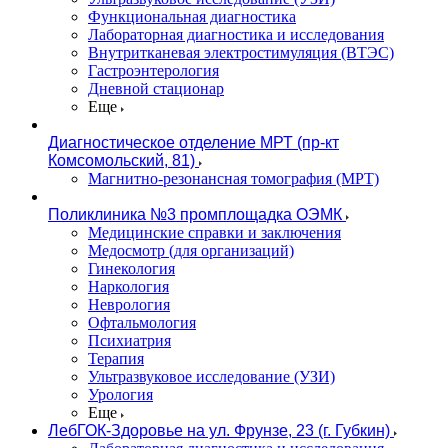
Функциональная диагностика
Лабораторная диагностика и исследования
Внутритканевая электростимуляция (ВТЭС)
Гастроэнтерология
Дневной стационар
Еще
Диагностическое отделение МРТ (пр-кт
Комсомольский, 81)
Магнитно-резонансная томография (МРТ)
Поликлиника №3 промплощадка ОЭМК
Медицинские справки и заключения
Медосмотр (для организаций)
Гинекология
Наркология
Неврология
Офтальмология
Психиатрия
Терапия
Ультразвуковое исследование (УЗИ)
Урология
Еще
ЛебГОК-Здоровье на ул. Фрунзе, 23 (г. Губкин)