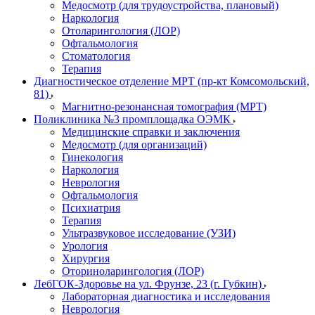
Медосмотр (для трудоустройства, плановый)
Наркология
Отоларингология (ЛОР)
Офтальмология
Стоматология
Терапия
Диагностическое отделение МРТ (пр-кт Комсомольский,
81)
Магнитно-резонансная томография (МРТ)
Поликлиника №3 промплощадка ОЭМК
Медицинские справки и заключения
Медосмотр (для организаций)
Гинекология
Наркология
Неврология
Офтальмология
Психиатрия
Терапия
Ультразвуковое исследование (УЗИ)
Урология
Хирургия
Оториноларингология (ЛОР)
ЛебГОК-Здоровье на ул. Фрунзе, 23 (г. Губкин)
Лабораторная диагностика и исследования
Неврология