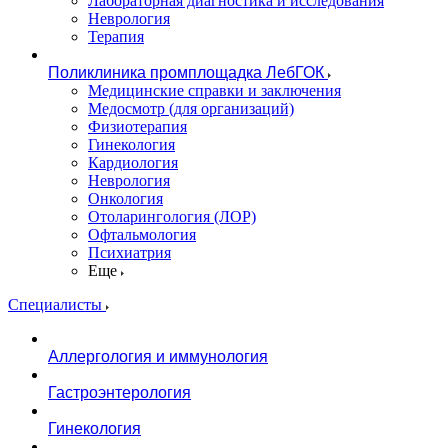
Лабораторная диагностика и исследования
Неврология
Терапия
Поликлиника промплощадка ЛебГОК
Медицинские справки и заключения
Медосмотр (для организаций)
Физиотерапия
Гинекология
Кардиология
Неврология
Онкология
Отоларингология (ЛОР)
Офтальмология
Психиатрия
Еще
Специалисты
Аллергология и иммунология
Гастроэнтерология
Гинекология