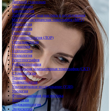
Дневной стационар
Заведующие
Кардиология
Лабораторная диагностика и исследования
Магнитно-резонансная томография (МРТ)
Наркология
Неврология
Онкология
Отоларингология (ЛОР)
Офтальмология
Педиатрия
Психиатрия
Психология
Рентгенография
Рефлексотерапия
Спиральная компьютерная томография (СКТ)
Стоматология
Терапия
Травматология
Ультразвуковое исследование (УЗИ)
Урология
Функциональная диагностика
Хирургия
Эндокринология
Эндоскопия