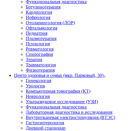
Функциональная диагностика
Ботулинотерапия
Кардиология
Нефрология
Отоларингология (ЛОР)
Офтальмология
Педиатрия
Плазмотерапия
Психология
Ревматология
Спирография
Терапия
Травматология
Физиотерапия
Центр здоровья и семьи (мкр. Парковый, 30)
Гинекология
Урология
Компьютерная томография (КТ)
Неврология
Ультразвуковое исследование (УЗИ)
Функциональная диагностика
Лабораторная диагностика и исследования
Внутритканевая электростимуляция (ВТЭС)
Гастроэнтерология
Дневной стационар