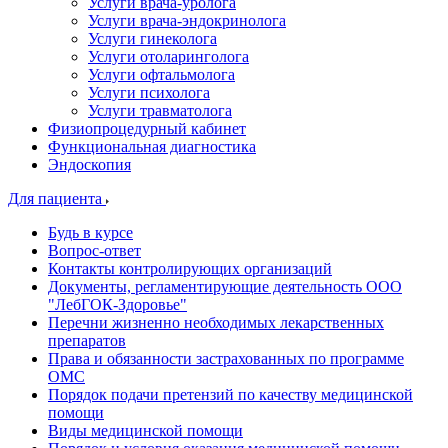
Услуги врача-уролога
Услуги врача-эндокринолога
Услуги гинеколога
Услуги отоларинголога
Услуги офтальмолога
Услуги психолога
Услуги травматолога
Физиопроцедурный кабинет
Функциональная диагностика
Эндоскопия
Для пациента
Будь в курсе
Вопрос-ответ
Контакты контролирующих организаций
Документы, регламентирующие деятельность ООО
"ЛебГОК-Здоровье"
Перечни жизненно необходимых лекарственных
препаратов
Права и обязанности застрахованных по программе
ОМС
Порядок подачи претензий по качеству медицинской
помощи
Виды медицинской помощи