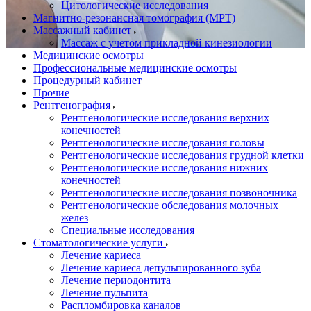
Цитологические исследования
Магнитно-резонансная томография (МРТ)
Массажный кабинет
Массаж с учетом прикладной кинезиологии
Медицинские осмотры
Профессиональные медицинские осмотры
Процедурный кабинет
Прочие
Рентгенография
Рентгенологические исследования верхних
конечностей
Рентгенологические исследования головы
Рентгенологические исследования грудной клетки
Рентгенологические исследования нижних
конечностей
Рентгенологические исследования позвоночника
Рентгенологические обследования молочных
желез
Специальные исследования
Стоматологические услуги
Лечение кариеса
Лечение кариеса депульпированного зуба
Лечение периодонтита
Лечение пульпита
Распломбировка каналов