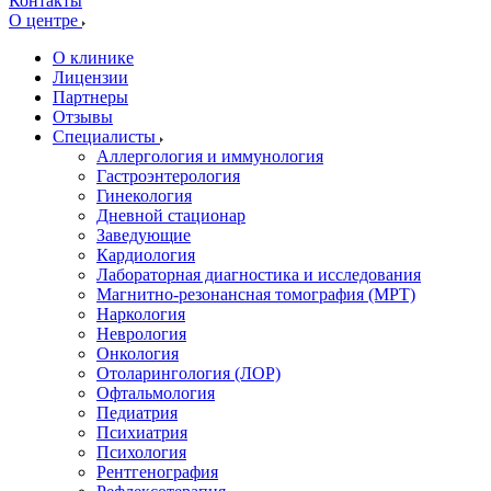
Контакты
О центре
О клинике
Лицензии
Партнеры
Отзывы
Специалисты
Аллергология и иммунология
Гастроэнтерология
Гинекология
Дневной стационар
Заведующие
Кардиология
Лабораторная диагностика и исследования
Магнитно-резонансная томография (МРТ)
Наркология
Неврология
Онкология
Отоларингология (ЛОР)
Офтальмология
Педиатрия
Психиатрия
Психология
Рентгенография